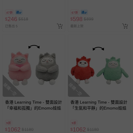
(18*18cm)
47折
67折
246
598
$
$
518
$
$
899
已售出 5
最新上架
搶購一空
搶購一空
香港 Learning Time - 雙面設計
香港 Learning Time - 雙面設計
「幸福和孤獨」的Emomo娃娃
「生氣和平靜」的Emomo娃娃
9折
9折
1062
1062
$
$
1180
$
$
1180