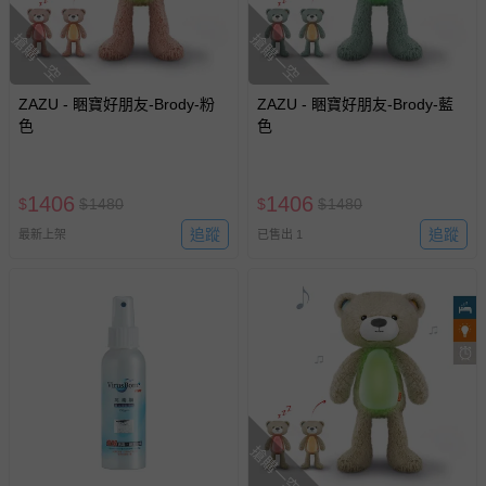
亦保留出貨與否的權利。離島、偏遠地區、樓層親送等加價
費用，可能會另需加收。
搶購一空
搶購一空
商品實際的配達日期，可於訂單個人資料內的查詢訂單內，
已出貨通知之訊息為主。
ZAZU - 睏寶好朋友-Brody-粉
ZAZU - 睏寶好朋友-Brody-藍
色
色
如您收到商品，請依正常流程檢查是否完好，若商品遇瑕疵
情形，您可申請更換新品或退貨，請見：
退貨的辦理流程
。
若您對於會員帳號、商品訂購與資訊、購物流程、付款方
1406
1406
$
$
1480
$
$
1480
式、折價券與購物金的使用、退貨及商品運送方式等有疑
問，你可詳見：
媽咪愛客服中心
。
追蹤
追蹤
最新上架
已售出 1
預購商品：預購為海外同步代購，遇缺貨即會通知媽咪並協
助取消退款事宜。
商品如因「價格、組合」等錯誤原因，導致無法安排出貨，
會主動以簡訊及mail通知訂單取消事宜，並將提供適當補
償。
搶購一空