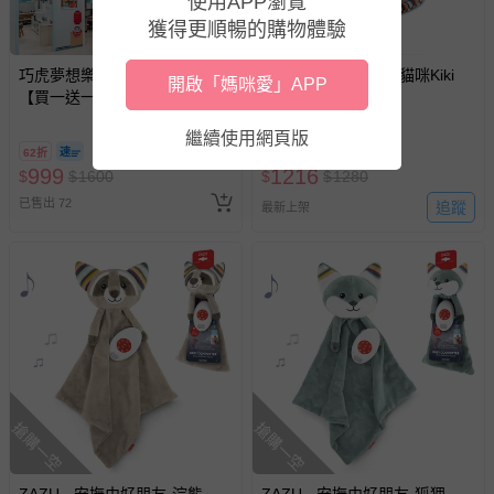
使用APP瀏覽
搶購一空
獲得更順暢的購物體驗
巧虎夢想樂園 - (巧虎夢想樂園)
ZAZU - 星空好朋友-貓咪Kiki
開啟「媽咪愛」APP
【買一送一】平日暢玩兩大一
小套票 (正券為電子票券現場兌
繼續使用網頁版
換，贈送券現場領取)-效期至
62折
2026/10/16 正券逾期視同現金
999
1216
$
$
1600
$
$
1280
券使用
已售出 72
追蹤
最新上架
搶購一空
搶購一空