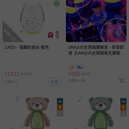
上服務，經消費者事先同意始提供（例如線上課程、遊
戲或活動點數等）。
已拆封之以下類型商品：
-個人衛生用品（例如尿布、貼身衣物、泳裝、襪子、地
搶購一空
墊、寢具類等）。
-新生兒親膚衣物（嬰幼兒包巾與背巾、包屁衣、學習
褲、紗布衣等）。
ZAZU - 強鵝好朋友-藍色
UNIQUE史萊姆實驗室 - 即買即
-接觸性孕哺產品（奶嘴、奶瓶、擠乳器、哺乳衣、托腹
用【UNIQUE史萊姆夜光實驗室
帶束縛衣、餐搖椅等）。
@ 台北科教館 】2026/6/11-
8/30 (電子票券，於展期現場憑
-其他原廠盒裝商品封口處已貼上「不可拆封」，或具警
8折
訂單編號兌換，逾期作廢) (大
示字句等說明貼紙、封條者。
1311
390
$
$
1380
$
$
490
人小孩均一價(3歲以上需購票))
國際航空、客運、訂房等服務。
已售出 4288
追蹤
已售出 1
相關的退換貨辦理流程，可詳見：
退換貨 & 退款問題
其他常見問題：
運送服務：目前提供的運送僅限台灣本島。如您位於離島地
區，可能會無法配送，或須依據商品需加收離島運費。廠商