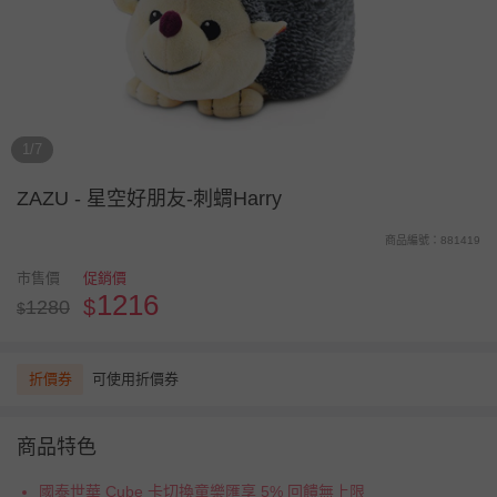
1/7
ZAZU
-
星空好朋友-刺蝟Harry
商品編號：881419
市售價
促銷價
1216
$
1280
$
折價券
可使用折價券
商品特色
國泰世華 Cube 卡切換童樂匯享 5% 回饋無上限