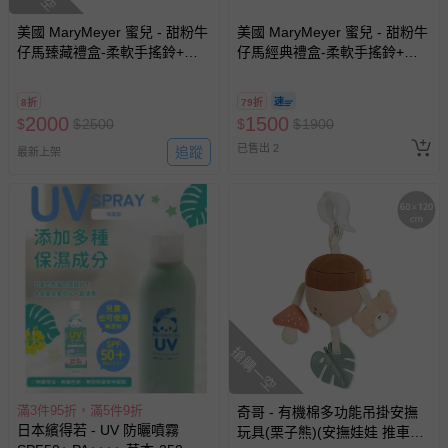
美國 MaryMeyer 蜜兒 - 甜粉牛
美國 MaryMeyer 蜜兒 - 甜粉牛
仔馬臻藏禮盒-柔軟手搖鈴+安
仔馬經典禮盒-柔軟手搖鈴+安
撫巾+沙沙紙
撫巾
8折
79折
2000
1500
$
$
2500
$
$
1900
已售出 2
追蹤
最新上架
搶購一空
滿3件95折，滿5件9折
奇哥 - 有機棉多功能吊掛安撫
日本繽得若 - UV 防曬噴霧
玩具(栗子熊)(安撫娃娃 推車玩