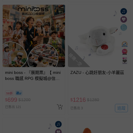
搶購一空
mini boss - 『展期票』【 mini
ZAZU - 心跳好朋友-小羊麗茲
boss 職感 RPG 模擬城@信義
A11 】2026/7/10-8/30 (電子票
券，於展期現場憑訂單編號兌
58折
換，依現場梯次安排入場，逾
699
1216
$
$
1200
$
$
1280
期作廢) (兒童票(2歲以上)贈一
已售出 121
名陪伴成人)
追蹤
已售出 3