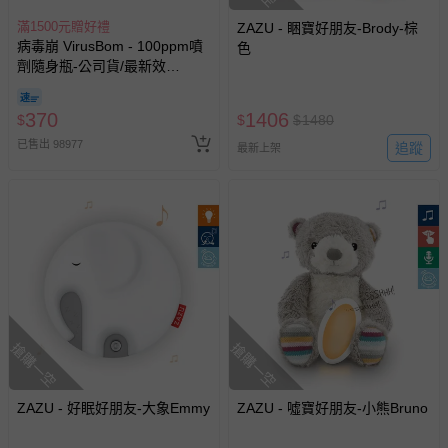
滿1500元贈好禮
ZAZU - 睏寶好朋友-Brody-棕
病毒崩 VirusBom - 100ppm噴
色
劑隨身瓶-公司貨/最新效
期-100ml
370
1406
$
$
$
1480
已售出 98977
追蹤
最新上架
搶購一空
搶購一空
ZAZU - 好眠好朋友-大象Emmy
ZAZU - 噓寶好朋友-小熊Bruno