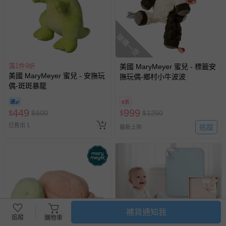
搶購一空
滿1件9折
美國 MaryMeyer 蜜兒 - 標籤安
美國 MaryMeyer 蜜兒 - 安撫玩
撫玩偶-鄉村小牛波波
偶-斑斑暴龍
8折
449
999
$
$
600
$
$
1250
已售出 1
追蹤
最新上架
補貨通知我
追蹤
購物車