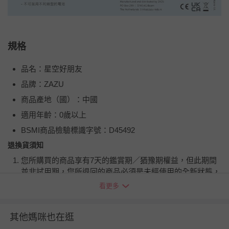
規格
品名：星空好朋友
品牌：ZAZU
商品產地（國）：中國
適用年齡：0歲以上
BSMI商品檢驗標識字號：D45492
退換貨須知
您所購買的商品享有7天的鑑賞期／猶豫期權益，但此期間
並非試用期，您所退回的商品必須是未經使用的全新狀態，
包含完整包裝、配件、說明文件及贈品等。
看更多
如需退換貨，請於收到商品7天（含例假日內提出），如為
其他媽咪也在逛
瑕疵退換貨所產生的運費，將由媽咪愛負責處理，若非瑕疵