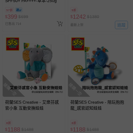
SPF50+ PA++++-草本-250g
具 汽座玩具 床邊玩具 安撫情
緒)
57折
9折
399
1242
$
$
699
$
$
1380
已售出 714
追蹤
最新上架
搶購一空
搶購一空
荷蘭SES Creative - 艾樂芬感
荷蘭SES Creative - 陪玩抱抱
官小象 互動安撫娃娃
龍_感官認知娃娃
8折
8折
1188
1188
$
$
1488
$
$
1488