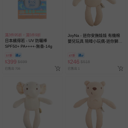
滿3件95折，滿5件9折
JoyNa - 迷你安撫娃娃 有機棉
日本繽得若 - UV 防曬棒
嬰兒玩具 陪睡小玩偶-迷你獅子
SPF50+ PA++++-無香-14g
(18*18cm)
57折
47折
399
246
$
$
699
$
$
518
已售出 706
已售出 1