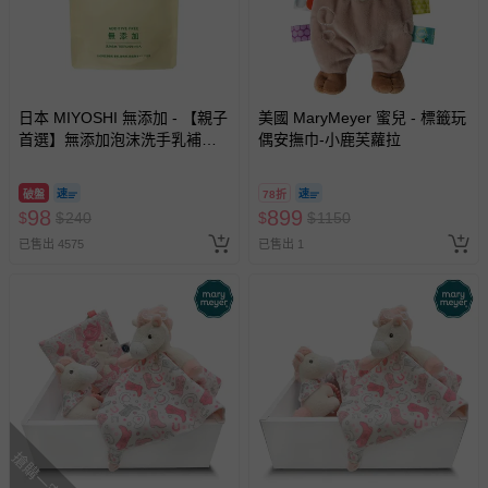
日本 MIYOSHI 無添加 - 【親子
美國 MaryMeyer 蜜兒 - 標籤玩
首選】無添加泡沫洗手乳補充
偶安撫巾-小鹿芙蘿拉
包-300ml
破盤
78折
98
899
$
$
240
$
$
1150
已售出 4575
已售出 1
搶購一空