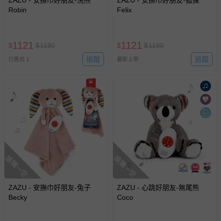
ZAZU - 安撫巾好朋友-浣熊
ZAZU - 安撫巾好朋友-狐狸
Robin
Felix
1121
1121
$
$
1180
$
$
1180
追蹤
追蹤
已售出 1
最新上架
搶購一空
搶購一空
ZAZU - 安撫巾好朋友-兔子
ZAZU - 心跳好朋友-無尾熊
Becky
Coco