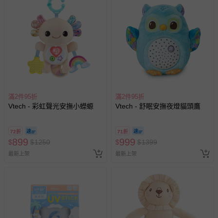
滿2件95折
滿2件95折
Vtech - 彩虹聲光安撫小蠑螈
Vtech - 舒眠安撫夜燈貓頭鷹
72折
71折
899
999
$
$
1250
$
$
1399
最新上架
最新上架