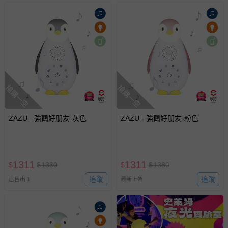
退貨，您可至『查詢訂單』>『已出貨』中查詢該筆訂單，
並點選『我要退貨』即可進行申請。若有相關退貨問題，請
至媽咪愛
LINE@客服ID: @mamilove
我們將依序為您處理
與服務，謝謝。
針對滿件折/滿額贈…等活動，如因部份退貨，而該訂單保
留商品未達活動門檻，將以原價計算，活動贈品亦需一併退
回。
搶購一空
搶購一空
部分商品依據消費者保護法的規定，不適用七天鑑賞期/猶
ZAZU - 強鵝好朋友-灰色
ZAZU - 強鵝好朋友-粉色
豫期範圍：
易於腐敗、保存期限較短或解約時即將逾期（例如生鮮
商品、食品等）。
客製化商品（例如客製生日書、姓名貼等）。
1311
1311
$
$
1380
$
$
1380
報紙、期刊或雜誌（惟書籍如經拆封、使用，則酌收整
追蹤
追蹤
已售出 1
最新上架
新費用）。
經消費者拆封之影音商品或電腦軟體（例如 DVD、CD
等）。
非以有形媒介提供之數位內容或一經提供即為完成之線