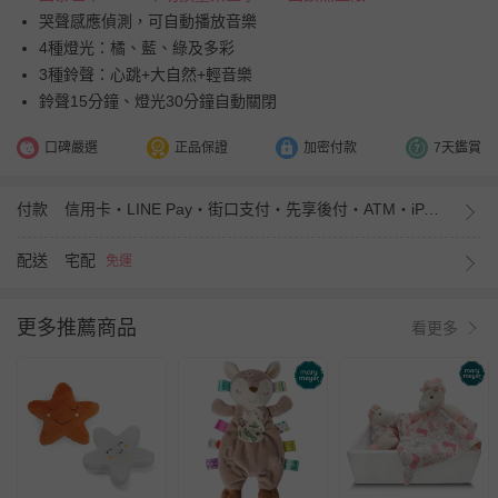
哭聲感應偵測，可自動播放音樂
4種燈光：橘、藍、綠及多彩
3種鈴聲：心跳+大自然+輕音樂
鈴聲15分鐘、燈光30分鐘自動關閉
口碑嚴選
正品保證
加密付款
7天鑑賞
付款
信用卡・LINE Pay・街口支付・先享後付・ATM・iPASS MONEY
配送
宅配
免運
更多推薦商品
看更多