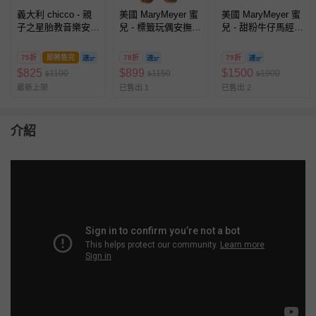
義大利 chicco - 親
美國 MaryMeyer 蜜
美國 MaryMeyer 蜜
子之星胎教音樂安撫
兒 - 標籤玩偶安撫
兒 - 甜粉牛仔馬經典
夜燈
巾-小鹿芙蘿拉
禮盒-柔軟手搖鈴+安
撫巾
75折
即將售完
78折
79折
$
825
$
899
$
1500
1100
1150
1900
$
$
$
最新上架
已售出 1
已售出 2
介紹