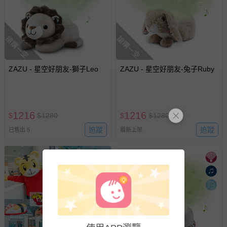
搶購一空
搶購一空
ZAZU - 星空好朋友-獅子Leo
ZAZU - 星空好朋友-兔子Ruby
1216
1216
$
$
1280
$
$
1280
追蹤
追蹤
已售出 5
最新上架