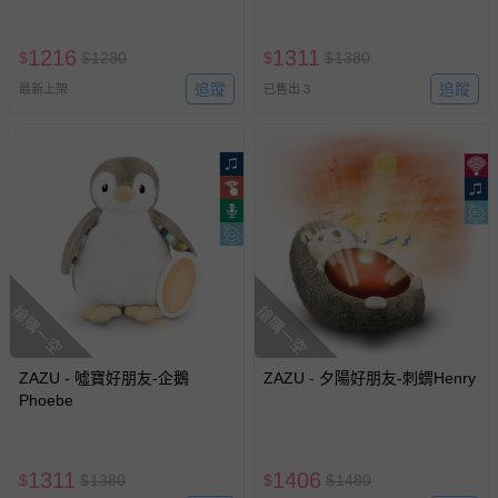
1216
1311
$
$
1280
$
$
1380
追蹤
追蹤
最新上架
已售出 3
搶購一空
搶購一空
ZAZU - 噓寶好朋友-企鵝
ZAZU - 夕陽好朋友-刺蝟Henry
Phoebe
1311
1406
$
$
1380
$
$
1480