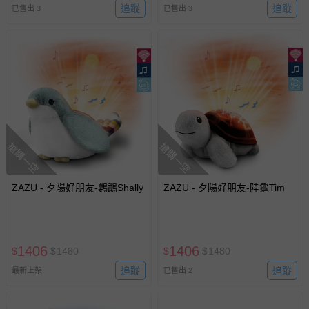
追蹤
追蹤
已售出 3
已售出 3
搶購一空
搶購一空
ZAZU - 夕陽好朋友-鸚鵡Shally
ZAZU - 夕陽好朋友-陸龜Tim
1406
1406
$
$
1480
$
$
1480
追蹤
追蹤
最新上架
已售出 2