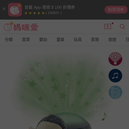
首載 App 現領 $ 100 折價券
點我領券
( 10000+ )
分類
首頁
嬰幼
童裝
玩具
家居
旅遊