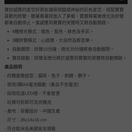
聲控感應的星空好朋友讓房間變成神秘的彩色星空，搭配寶寶
喜歡的鈴聲，聽著看著就進入了夢鄉，寶寶睡著後燈光及鈴聲
都會自動停止，當感應到寶寶的哭聲時又將自動開啟。
4種燈光模式：橘色、藍色、綠色及多彩。
3種鈴聲模式：心跳聲、大自然及輕音樂。
自動關閉：鈴聲15分鐘、燈光30分鐘將會自動關閉。
聲控啟動：鈴聲及燈光將於感應到寶寶的哭聲時自動開啟。
產品說明
- 四種童趣造型：貓咪、兔子、刺蝟、獅子。
- 使用3顆AA電池驅動（產品不含電池）
- 採用低溫LED燈，不會發燙
- 玩偶可拆卸可洗衣機洗
- 產地：荷蘭設計、中國生產
- 尺寸：26x14x16 cm
- 符合歐洲及美國安全規範