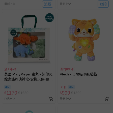
追蹤
追蹤
最新上架
最新上架
滿1件9折
滿2件95折
美國 MaryMeyer 蜜兒 - 迷你恐
Vtech - Ｑ萌喵咪躲貓貓
龍家族經典禮盒-安撫玩偶-暴龍
+三角龍+劍龍
71折
1170
999
$
$
1650
$
$
1399
已售出 2
最新上架