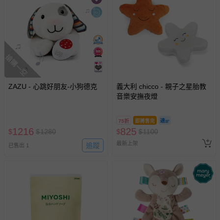
搶購一空
ZAZU - 心跳好朋友-小狗德克
義大利 chicco - 親子之星胎教
音樂安撫夜燈
75折
即將售完
1216
825
$
$
1280
$
$
1100
最新上架
追蹤
已售出 1