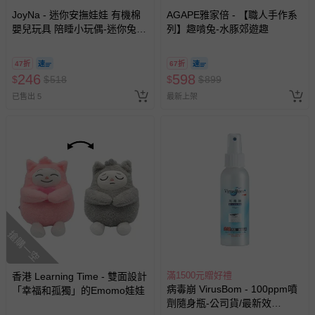
JoyNa - 迷你安撫娃娃 有機棉
AGAPE雅家倍 - 【職人手作系
嬰兒玩具 陪睡小玩偶-迷你兔兔
列】趣啃兔-水豚郊遊趣
(18*18cm)
47折
67折
246
598
$
$
518
$
$
899
已售出 5
最新上架
搶購一空
滿1500元贈好禮
香港 Learning Time - 雙面設計
病毒崩 VirusBom - 100ppm噴
「幸福和孤獨」的Emomo娃娃
劑隨身瓶-公司貨/最新效