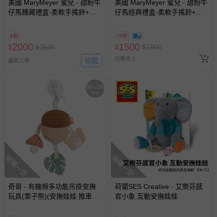
美國 MaryMeyer 蜜兒 - 甜粉牛
美國 MaryMeyer 蜜兒 - 甜粉牛
仔馬臻藏禮盒-柔軟手搖鈴+安
仔馬經典禮盒-柔軟手搖鈴+安
撫巾+沙沙紙
撫巾
8折
79折
2000
1500
$
$
2500
$
$
1900
已售出 2
追蹤
最新上架
搶購一空
搶購一空
奇哥 - 有機棉多功能吊掛安撫
荷蘭SES Creative - 艾樂芬感
玩具(栗子熊)(安撫娃娃 推車玩
官小象 互動安撫娃娃
具 汽座玩具 床邊玩具 安撫情
緒)