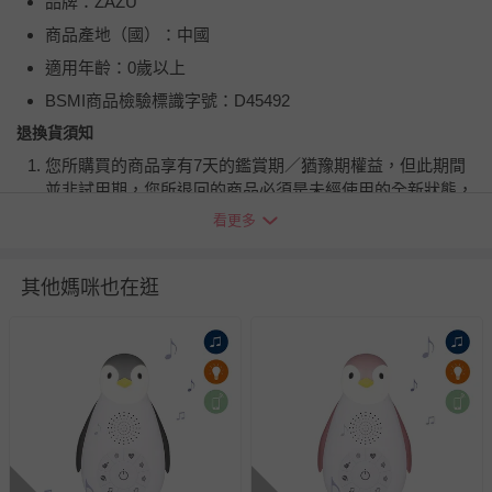
品牌：ZAZU
商品產地（國）：中國
適用年齡：0歲以上
BSMI商品檢驗標識字號：D45492
退換貨須知
您所購買的商品享有7天的鑑賞期／猶豫期權益，但此期間
並非試用期，您所退回的商品必須是未經使用的全新狀態，
包含完整包裝、配件、說明文件及贈品等。
看更多
如需退換貨，請於收到商品7天（含例假日內提出），如為
其他媽咪也在逛
瑕疵退換貨所產生的運費，將由媽咪愛負責處理，若非瑕疵
退貨，您可至『查詢訂單』>『已出貨』中查詢該筆訂單，
並點選『我要退貨』即可進行申請。若有相關退貨問題，請
至媽咪愛
LINE@客服ID: @mamilove
我們將依序為您處理
與服務，謝謝。
針對滿件折/滿額贈…等活動，如因部份退貨，而該訂單保
留商品未達活動門檻，將以原價計算，活動贈品亦需一併退