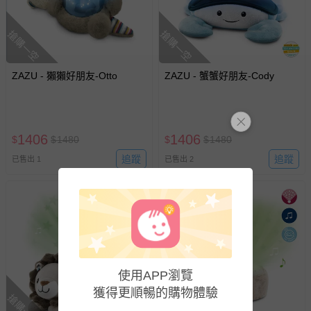
搶購一空
搶購一空
ZAZU - 獺獺好朋友-Otto
ZAZU - 蟹蟹好朋友-Cody
1406
1406
$
$
1480
$
$
1480
追蹤
追蹤
已售出 1
已售出 2
使用APP瀏覽
獲得更順暢的購物體驗
搶購一空
搶購一空