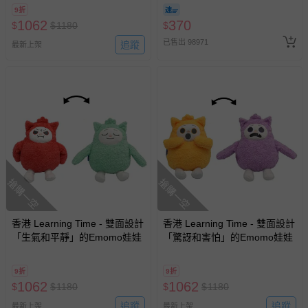
期-100ml
9折
1062
370
$
$
1180
$
已售出 98971
追蹤
最新上架
搶購一空
搶購一空
香港 Learning Time - 雙面設計
香港 Learning Time - 雙面設計
「生氣和平靜」的Emomo娃娃
「驚訝和害怕」的Emomo娃娃
9折
9折
1062
1062
$
$
1180
$
$
1180
追蹤
追蹤
最新上架
最新上架