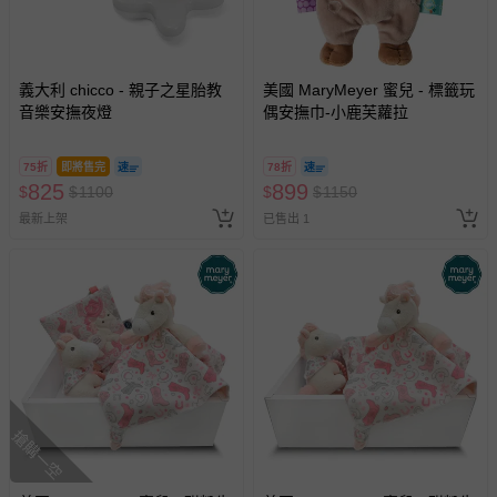
義大利 chicco - 親子之星胎教
美國 MaryMeyer 蜜兒 - 標籤玩
音樂安撫夜燈
偶安撫巾-小鹿芙蘿拉
75折
即將售完
78折
825
899
$
$
1100
$
$
1150
最新上架
已售出 1
搶購一空