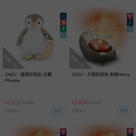
搶購一空
搶購一空
ZAZU - 噓寶好朋友-企鵝
ZAZU - 夕陽好朋友-刺蝟Henry
Phoebe
1311
1406
$
$
1380
$
$
1480
追蹤
追蹤
已售出 3
已售出 3