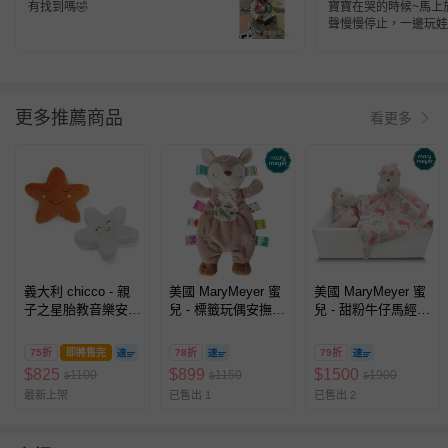
有找到嗎🤣
寶寶在哭的時候~馬上放
聲慢慢停止，一邊玩娃
樂~ 之後很香甜的進
更多推薦商品
看更多
義大利 chicco - 親
美國 MaryMeyer 蜜
美國 MaryMeyer 蜜
子之星胎教音樂安撫
兒 - 標籤玩偶安撫
兒 - 甜粉牛仔馬經典
夜燈
巾-小鹿芙蘿拉
禮盒-柔軟手搖鈴+安
撫巾
75折
即將售完
78折
79折
$
825
$
899
$
1500
1100
1150
1900
$
$
$
最新上架
已售出 1
已售出 2