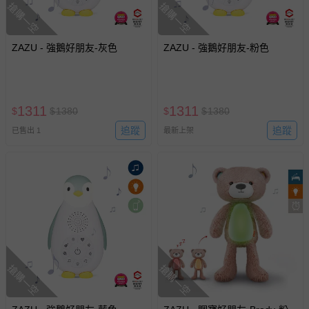
回。
搶購一空
搶購一空
部分商品依據消費者保護法的規定，不適用七天鑑賞期/猶
ZAZU - 強鵝好朋友-灰色
ZAZU - 強鵝好朋友-粉色
豫期範圍：
易於腐敗、保存期限較短或解約時即將逾期（例如生鮮
商品、食品等）。
客製化商品（例如客製生日書、姓名貼等）。
1311
1311
$
$
1380
$
$
1380
報紙、期刊或雜誌（惟書籍如經拆封、使用，則酌收整
追蹤
追蹤
已售出 1
最新上架
新費用）。
經消費者拆封之影音商品或電腦軟體（例如 DVD、CD
等）。
非以有形媒介提供之數位內容或一經提供即為完成之線
上服務，經消費者事先同意始提供（例如線上課程、遊
戲或活動點數等）。
已拆封之以下類型商品：
-個人衛生用品（例如尿布、貼身衣物、泳裝、襪子、地
搶購一空
搶購一空
墊、寢具類等）。
-新生兒親膚衣物（嬰幼兒包巾與背巾、包屁衣、學習
褲、紗布衣等）。