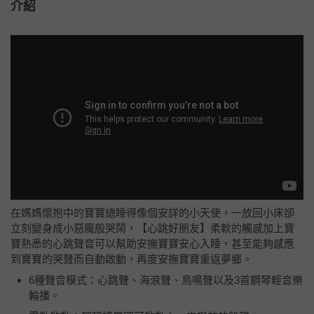
介紹
在媽媽懷抱中的寶寶總睡得像個安詳的小天使，一放回小床卻
立刻變身成小惡魔般哭鬧，【心跳好朋友】柔軟的觸感加上寶
寶熟悉的心跳聲音可以幫助安撫寶寶安心入睡，甚至能夠感應
到寶寶的哭聲而自動啟動，再度安撫寶寶重返夢鄉。
6種聲音模式：心跳聲、海浪聲、鳥鳴聲以及3首鋼琴輕音樂
輪播。