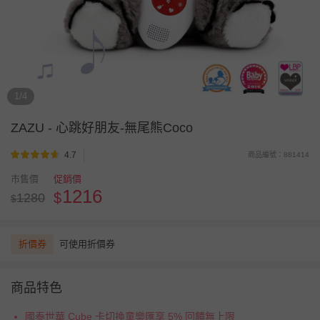
1/4
ZAZU
-
心跳好朋友-無尾熊Coco
4.7
商品編號：881414
市售價
促銷價
1216
$
1280
$
折價券
可使用折價券
商品特色
國泰世華 Cube 卡切換童樂匯享 5% 回饋無上限