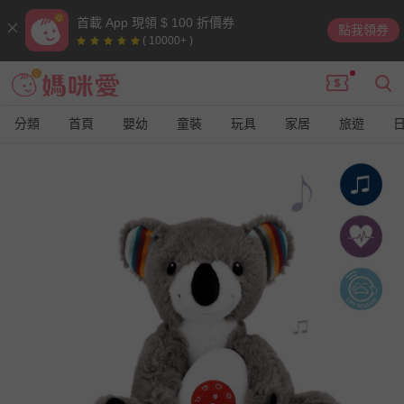
首載 App 現領 $ 100 折價券
點我領券
( 10000+ )
分類
首頁
嬰幼
童裝
玩具
家居
旅遊