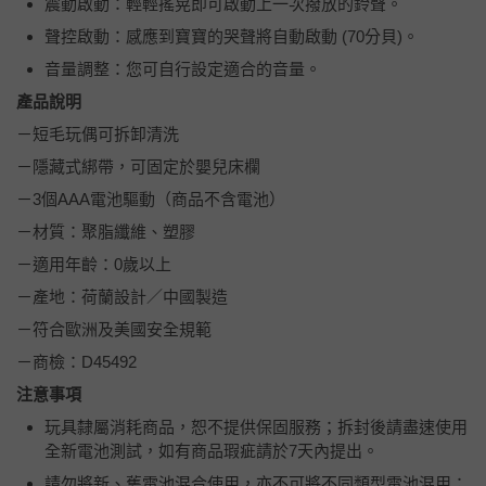
震動啟動：輕輕搖晃即可啟動上一次撥放的鈴聲。
聲控啟動：感應到寶寶的哭聲將自動啟動 (70分貝)。
音量調整：您可自行設定適合的音量。
產品說明
－短毛玩偶可拆卸清洗
－隱藏式綁帶，可固定於嬰兒床欄
－3個AAA電池驅動（商品不含電池）
－材質：聚脂纖維、塑膠
－適用年齡：0歲以上
－產地：荷蘭設計／中國製造
－符合歐洲及美國安全規範
－商檢：D45492
注意事項
玩具隸屬消耗商品，恕不提供保固服務；拆封後請盡速使用
全新電池測試，如有商品瑕疵請於7天內提出。
請勿將新、舊電池混合使用，亦不可將不同類型電池混用；