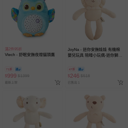
滿2件95折
JoyNa - 迷你安撫娃娃 有機棉
Vtech - 舒眠安撫夜燈貓頭鷹
嬰兒玩具 陪睡小玩偶-迷你獅子
(18*18cm)
71折
47折
999
246
$
$
1399
$
$
518
最新上架
已售出 1