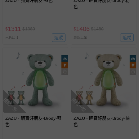
ZAZU - 強鵝好朋友-藍色
ZAZU - 睏寶好朋友-Brody-粉
-接觸性孕哺產品（奶嘴、奶瓶、擠乳器、哺乳衣、托腹
色
帶束縛衣、餐搖椅等）。
-其他原廠盒裝商品封口處已貼上「不可拆封」，或具警
示字句等說明貼紙、封條者。
1311
1406
$
$
1380
$
$
1480
國際航空、客運、訂房等服務。
追蹤
追蹤
已售出 1
最新上架
相關的退換貨辦理流程，可詳見：
退換貨 & 退款問題
其他常見問題：
運送服務：目前提供的運送僅限台灣本島。如您位於離島地
區，可能會無法配送，或須依據商品需加收離島運費。廠商
亦保留出貨與否的權利。離島、偏遠地區、樓層親送等加價
費用，可能會另需加收。
搶購一空
搶購一空
商品實際的配達日期，可於訂單個人資料內的查詢訂單內，
已出貨通知之訊息為主。
ZAZU - 睏寶好朋友-Brody-藍
ZAZU - 睏寶好朋友-Brody-棕
色
色
如您收到商品，請依正常流程檢查是否完好，若商品遇瑕疵
情形，您可申請更換新品或退貨，請見：
退貨的辦理流程
。