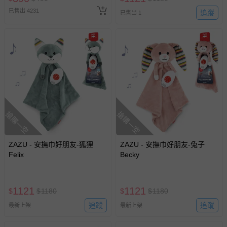
人小孩均一價(3歲以上需購票))
已售出 4231
追蹤
已售出 1
搶購一空
搶購一空
ZAZU - 安撫巾好朋友-狐狸
ZAZU - 安撫巾好朋友-兔子
Felix
Becky
1121
1121
$
$
1180
$
$
1180
追蹤
追蹤
最新上架
最新上架