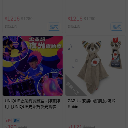
1216
1216
$
$
1280
$
$
1280
追蹤
追蹤
最新上架
最新上架
搶購一空
UNIQUE史萊姆實驗室 - 即買即
ZAZU - 安撫巾好朋友-浣熊
用【UNIQUE史萊姆夜光實驗室
Robin
@ 台北科教館 】2026/6/11-
8/30 (電子票券，於展期現場憑
8折
訂單編號兌換，逾期作廢) (大
390
1121
$
$
490
$
$
1180