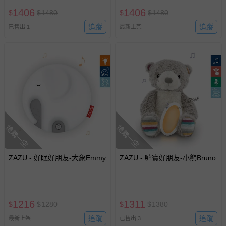
若您對於會員帳號、商品訂購與資訊、購物流程、付款方
1406
1406
$
$
1480
$
$
1480
式、折價券與購物金的使用、退貨及商品運送方式等有疑
問，你可詳見：
媽咪愛客服中心
。
追蹤
追蹤
已售出 1
最新上架
預購商品：預購為海外同步代購，遇缺貨即會通知媽咪並協
助取消退款事宜。
商品如因「價格、組合」等錯誤原因，導致無法安排出貨，
會主動以簡訊及mail通知訂單取消事宜，並將提供適當補
償。
搶購一空
搶購一空
ZAZU - 好眠好朋友-大象Emmy
ZAZU - 噓寶好朋友-小熊Bruno
1216
1311
$
$
1280
$
$
1380
追蹤
追蹤
最新上架
已售出 3