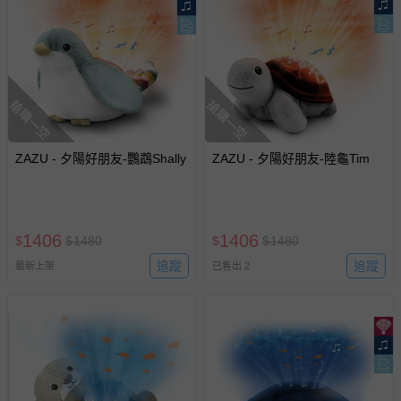
搶購一空
搶購一空
ZAZU - 夕陽好朋友-鸚鵡Shally
ZAZU - 夕陽好朋友-陸龜Tim
1406
1406
$
$
1480
$
$
1480
追蹤
追蹤
最新上架
已售出 2