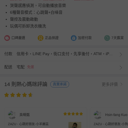
哭聲感應偵測，可自動播放音樂
6種聲音模式：心跳聲+白噪音
聲控及震動啟動
玩偶可拆卸洗衣機洗
口碑嚴選
正品保證
加密付款
7天鑑賞
付款
信用卡・LINE Pay・街口支付・先享後付・ATM・iPASS MONEY
配送
宅配
免運
14 則熱心媽咪評論
更多評價
真實承諾
吳曉甄
Hsin-fang Kuo
ZAZU - 心跳好朋友-小羊麗茲
ZAZU - 心跳好朋友-小