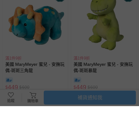
滿1件9折
滿1件9折
美國 MaryMeyer 蜜兒 - 安撫玩
美國 MaryMeyer 蜜兒 - 安撫玩
偶-斑斑三角龍
偶-斑斑暴龍
449
449
$
$
600
$
$
600
最新上架
已售出 1
補貨通知我
追蹤
購物車