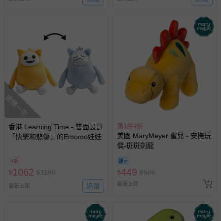
搶購一空
滿1件9折
香港 Learning Time - 雙面設計
美國 MaryMeyer 蜜兒 - 安撫玩
「快樂和悲傷」的Emomo娃娃
偶-斑斑劍龍
9折
1062
449
$
$
1180
$
$
600
最新上架
追蹤
最新上架