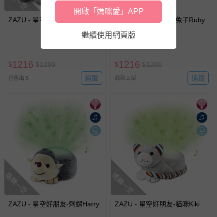
開啟「媽咪愛」APP
ZAZU - 星空好朋友-獅子Leo
ZAZU - 星空好朋友-兔子Ruby
繼續使用網頁版
1216
1216
$
$
1280
$
$
1280
追蹤
追蹤
已售出 5
最新上架
搶購一空
搶購一空
ZAZU - 星空好朋友-刺蝟Harry
ZAZU - 星空好朋友-貓咪Kiki