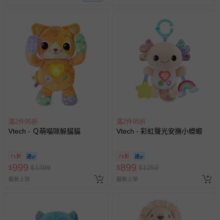
滿2件95折
滿2件95折
Vtech - Ｑ萌喵咪躲貓貓
Vtech - 彩虹聲光安撫小蠑螈
71折
72折
999
899
$
$
1399
$
$
1250
最新上架
最新上架