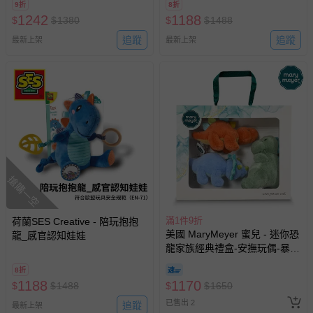
9折
8折
1242
1188
$
$
1380
$
$
1488
追蹤
追蹤
最新上架
最新上架
搶購一空
滿1件9折
荷蘭SES Creative - 陪玩抱抱
美國 MaryMeyer 蜜兒 - 迷你恐
龍_感官認知娃娃
龍家族經典禮盒-安撫玩偶-暴龍
+三角龍+劍龍
8折
1188
1170
$
$
1488
$
$
1650
已售出 2
追蹤
最新上架