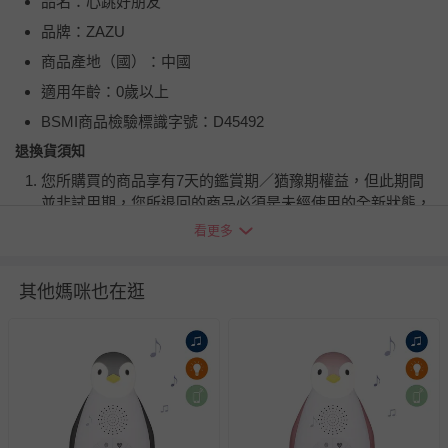
品名：心跳好朋友
品牌：ZAZU
商品產地（國）：中國
適用年齡：0歲以上
BSMI商品檢驗標識字號：D45492
退換貨須知
您所購買的商品享有7天的鑑賞期／猶豫期權益，但此期間
並非試用期，您所退回的商品必須是未經使用的全新狀態，
包含完整包裝、配件、說明文件及贈品等。
看更多
如需退換貨，請於收到商品7天（含例假日內提出），如為
其他媽咪也在逛
瑕疵退換貨所產生的運費，將由媽咪愛負責處理，若非瑕疵
退貨，您可至『查詢訂單』>『已出貨』中查詢該筆訂單，
並點選『我要退貨』即可進行申請。若有相關退貨問題，請
至媽咪愛
LINE@客服ID: @mamilove
我們將依序為您處理
與服務，謝謝。
針對滿件折/滿額贈…等活動，如因部份退貨，而該訂單保