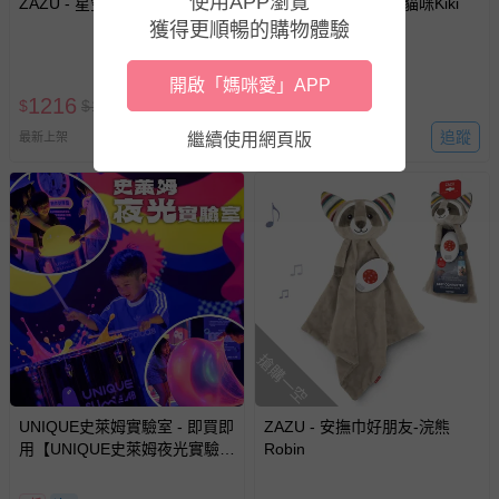
使用APP瀏覽
ZAZU - 星空好朋友-刺蝟Harry
ZAZU - 星空好朋友-貓咪Kiki
獲得更順暢的購物體驗
開啟「媽咪愛」APP
1216
1216
$
$
1280
$
$
1280
追蹤
追蹤
繼續使用網頁版
最新上架
最新上架
搶購一空
UNIQUE史萊姆實驗室 - 即買即
ZAZU - 安撫巾好朋友-浣熊
用【UNIQUE史萊姆夜光實驗室
Robin
@ 台北科教館 】2026/6/11-
8/30 (電子票券，於展期現場憑