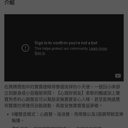
介紹
在媽媽懷抱中的寶寶總睡得像個安詳的小天使，一放回小床卻
立刻變身成小惡魔般哭鬧，【心跳好朋友】柔軟的觸感加上寶
寶熟悉的心跳聲音可以幫助安撫寶寶安心入睡，甚至能夠感應
到寶寶的哭聲而自動啟動，再度安撫寶寶重返夢鄉。
6種聲音模式：心跳聲、海浪聲、鳥鳴聲以及3首鋼琴輕音樂
輪播。