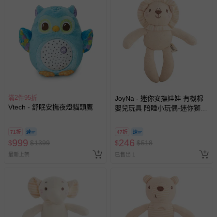
滿2件95折
JoyNa - 迷你安撫娃娃 有機棉
Vtech - 舒眠安撫夜燈貓頭鷹
嬰兒玩具 陪睡小玩偶-迷你獅子
(18*18cm)
71折
47折
999
246
$
$
1399
$
$
518
最新上架
已售出 1