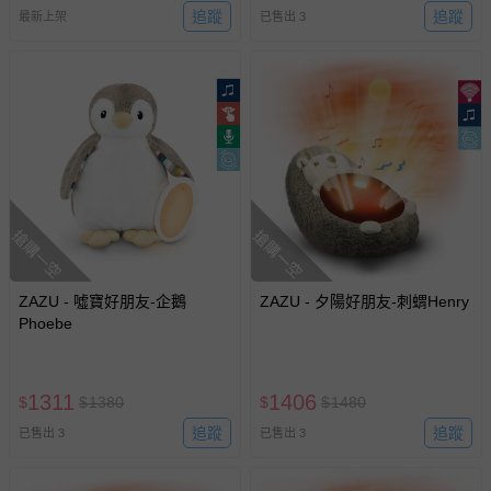
追蹤
追蹤
最新上架
已售出 3
搶購一空
搶購一空
ZAZU - 噓寶好朋友-企鵝
ZAZU - 夕陽好朋友-刺蝟Henry
Phoebe
1311
1406
$
$
1380
$
$
1480
追蹤
追蹤
已售出 3
已售出 3