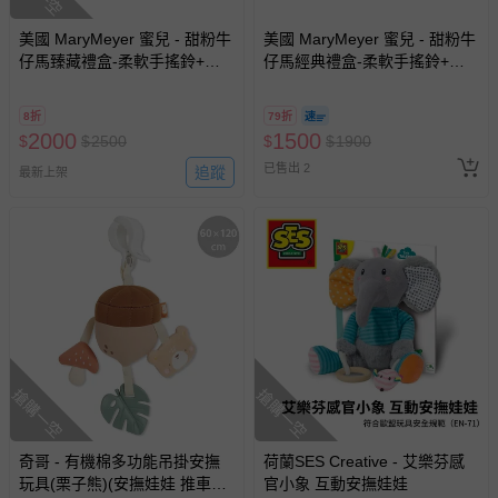
美國 MaryMeyer 蜜兒 - 甜粉牛
美國 MaryMeyer 蜜兒 - 甜粉牛
仔馬臻藏禮盒-柔軟手搖鈴+安
仔馬經典禮盒-柔軟手搖鈴+安
撫巾+沙沙紙
撫巾
8折
79折
2000
1500
$
$
2500
$
$
1900
已售出 2
追蹤
最新上架
搶購一空
搶購一空
奇哥 - 有機棉多功能吊掛安撫
荷蘭SES Creative - 艾樂芬感
玩具(栗子熊)(安撫娃娃 推車玩
官小象 互動安撫娃娃