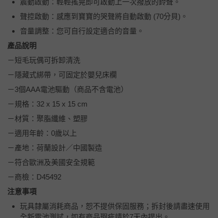
震動啟動：輕輕搖晃即可啟動上一次撥放的鈴聲。
聲控啟動：感應到寶寶的哭聲將自動啟動 (70分貝)。
音量調整：您可自行設定適合的音量。
產品說明
－短毛玩偶可拆卸清洗
－隱藏式綁帶，可固定於嬰兒床欄
－3個AAA電池驅動（商品不含電池）
－規格：32 x 15 x 15 cm
－材質：聚脂纖維、塑膠
－適用年齡：0歲以上
－產地：荷蘭設計／中國製造
－符合歐洲及美國安全規範
－商檢：D45492
注意事項
玩具隸屬消耗商品，恕不提供保固服務；拆封後請盡速使用
全新電池測試，如有商品瑕疵請於7天內提出。