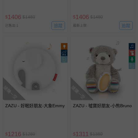
情形，您可申請更換新品或退貨，請見：
退貨的辦理流程
。
若您對於會員帳號、商品訂購與資訊、購物流程、付款方
1406
1406
$
$
1480
$
$
1480
式、折價券與購物金的使用、退貨及商品運送方式等有疑
問，你可詳見：
媽咪愛客服中心
。
追蹤
追蹤
已售出 1
最新上架
預購商品：預購為海外同步代購，遇缺貨即會通知媽咪並協
助取消退款事宜。
商品如因「價格、組合」等錯誤原因，導致無法安排出貨，
會主動以簡訊及mail通知訂單取消事宜，並將提供適當補
償。
搶購一空
搶購一空
ZAZU - 好眠好朋友-大象Emmy
ZAZU - 噓寶好朋友-小熊Bruno
1216
1311
$
$
1280
$
$
1380