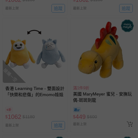
追蹤
追蹤
最新上架
最新上架
搶購一空
滿1件9折
香港 Learning Time - 雙面設計
美國 MaryMeyer 蜜兒 - 安撫玩
「快樂和悲傷」的Emomo娃娃
偶-斑斑劍龍
9折
1062
449
$
$
1180
$
$
600
最新上架
追蹤
最新上架