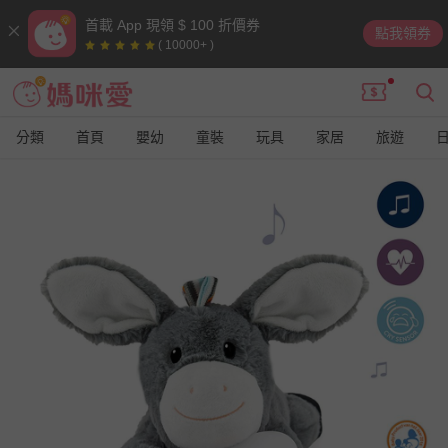
首載 App 現領 $ 100 折價券
點我領券
( 10000+ )
分類
首頁
嬰幼
童裝
玩具
家居
旅遊