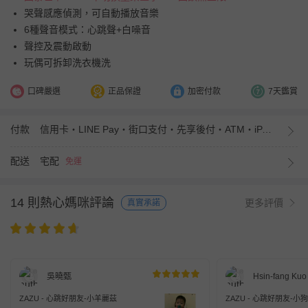
哭聲感應偵測，可自動播放音樂
6種聲音模式：心跳聲+白噪音
聲控及震動啟動
玩偶可拆卸洗衣機洗
口碑嚴選
正品保證
加密付款
7天鑑賞
付款
信用卡・LINE Pay・街口支付・先享後付・ATM・iPASS MONEY
配送
宅配
免運
14 則熱心媽咪評論
更多評價
真實承諾
吳曉甄
Hsin-fang Kuo
ZAZU - 心跳好朋友-小羊麗茲
ZAZU - 心跳好朋友-小