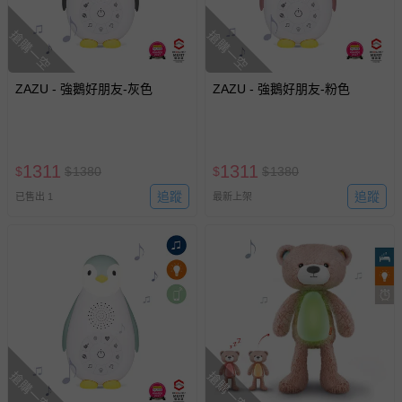
留商品未達活動門檻，將以原價計算，活動贈品亦需一併退
回。
搶購一空
搶購一空
部分商品依據消費者保護法的規定，不適用七天鑑賞期/猶
ZAZU - 強鵝好朋友-灰色
ZAZU - 強鵝好朋友-粉色
豫期範圍：
易於腐敗、保存期限較短或解約時即將逾期（例如生鮮
商品、食品等）。
客製化商品（例如客製生日書、姓名貼等）。
1311
1311
$
$
1380
$
$
1380
報紙、期刊或雜誌（惟書籍如經拆封、使用，則酌收整
追蹤
追蹤
已售出 1
最新上架
新費用）。
經消費者拆封之影音商品或電腦軟體（例如 DVD、CD
等）。
非以有形媒介提供之數位內容或一經提供即為完成之線
上服務，經消費者事先同意始提供（例如線上課程、遊
戲或活動點數等）。
已拆封之以下類型商品：
-個人衛生用品（例如尿布、貼身衣物、泳裝、襪子、地
搶購一空
搶購一空
墊、寢具類等）。