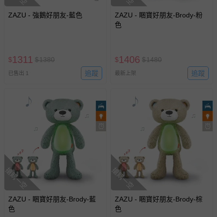
-新生兒親膚衣物（嬰幼兒包巾與背巾、包屁衣、學習
褲、紗布衣等）。
ZAZU - 強鵝好朋友-藍色
ZAZU - 睏寶好朋友-Brody-粉
-接觸性孕哺產品（奶嘴、奶瓶、擠乳器、哺乳衣、托腹
色
帶束縛衣、餐搖椅等）。
-其他原廠盒裝商品封口處已貼上「不可拆封」，或具警
示字句等說明貼紙、封條者。
1311
1406
$
$
1380
$
$
1480
國際航空、客運、訂房等服務。
追蹤
追蹤
已售出 1
最新上架
相關的退換貨辦理流程，可詳見：
退換貨 & 退款問題
其他常見問題：
運送服務：目前提供的運送僅限台灣本島。如您位於離島地
區，可能會無法配送，或須依據商品需加收離島運費。廠商
亦保留出貨與否的權利。離島、偏遠地區、樓層親送等加價
費用，可能會另需加收。
搶購一空
搶購一空
商品實際的配達日期，可於訂單個人資料內的查詢訂單內，
已出貨通知之訊息為主。
ZAZU - 睏寶好朋友-Brody-藍
ZAZU - 睏寶好朋友-Brody-棕
色
色
如您收到商品，請依正常流程檢查是否完好，若商品遇瑕疵