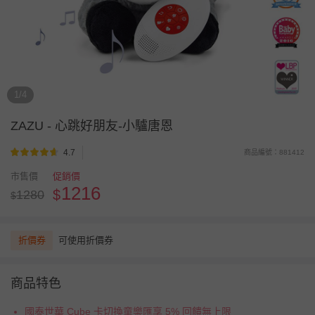
1/4
ZAZU
-
心跳好朋友-小驢唐恩
4.7
商品編號：881412
市售價
促銷價
1216
$
1280
$
折價券
可使用折價券
商品特色
國泰世華 Cube 卡切換童樂匯享 5% 回饋無上限