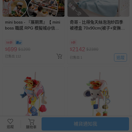
搶購一空
mini boss - 『展期票』【 mini
奇哥 - 比得兔天絲泡泡紗四季
boss 職感 RPG 模擬城@信義
被禮盒 70x90cm(被子+安撫玩
A11 】2026/7/10-8/30 (電子票
偶 寶寶新生兒禮 滿月禮 彌月
券，於展期現場憑訂單編號兌
禮)-粉色
58折
9折
換，依現場梯次安排入場，逾
699
2142
$
$
1200
$
$
2380
期作廢) (兒童票(2歲以上)贈一
已售出 112
名陪伴成人)
追蹤
已售出 1
補貨通知我
追蹤
購物車