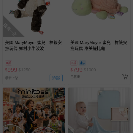
搶購一空
美國 MaryMeyer 蜜兒 - 標籤安
美國 MaryMeyer 蜜兒 - 標籤安
撫玩偶-鄉村小牛波波
撫玩偶-甜美緹比龜
8折
8折
999
799
$
$
1250
$
$
1000
已售出 1
追蹤
最新上架