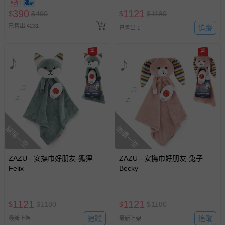
8折
訂單編號兌換，逾期作廢) (大
390
1121
$
$
490
$
$
1180
人小孩均一價(3歲以上需購票))
已售出 4231
追蹤
已售出 1
搶購一空
搶購一空
ZAZU - 安撫巾好朋友-狐狸
ZAZU - 安撫巾好朋友-兔子
Felix
Becky
1121
1121
$
$
1180
$
$
1180
追蹤
追蹤
最新上架
最新上架