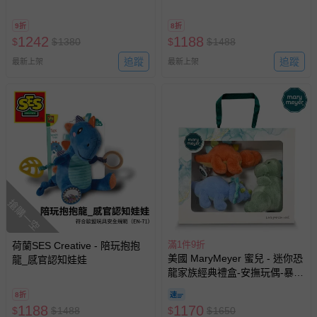
具 汽座玩具 床邊玩具 安撫情
緒)
9折
8折
1242
1188
$
$
1380
$
$
1488
追蹤
追蹤
最新上架
最新上架
搶購一空
滿1件9折
荷蘭SES Creative - 陪玩抱抱
美國 MaryMeyer 蜜兒 - 迷你恐
龍_感官認知娃娃
龍家族經典禮盒-安撫玩偶-暴龍
+三角龍+劍龍
8折
1188
1170
$
$
1488
$
$
1650