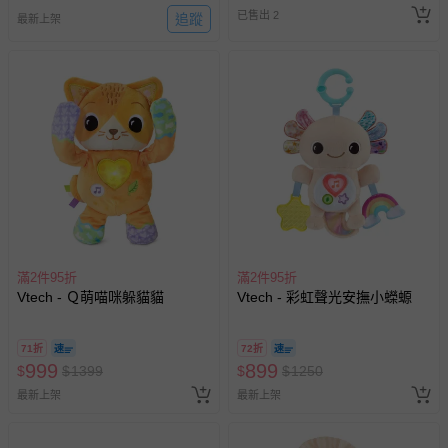
已售出 2
追蹤
最新上架
滿2件95折
滿2件95折
Vtech - Ｑ萌喵咪躲貓貓
Vtech - 彩虹聲光安撫小蠑螈
71折
72折
999
899
$
$
1399
$
$
1250
最新上架
最新上架