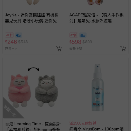
JoyNa - 迷你安撫娃娃 有機棉
AGAPE雅家倍 - 【職人手作系
嬰兒玩具 陪睡小玩偶-迷你兔兔
列】趣啃兔-水豚郊遊趣
(18*18cm)
47折
67折
246
598
$
$
518
$
$
899
已售出 5
最新上架
搶購一空
滿1500元贈好禮
香港 Learning Time - 雙面設計
病毒崩 VirusBom - 100ppm噴
「幸福和孤獨」的Emomo娃娃