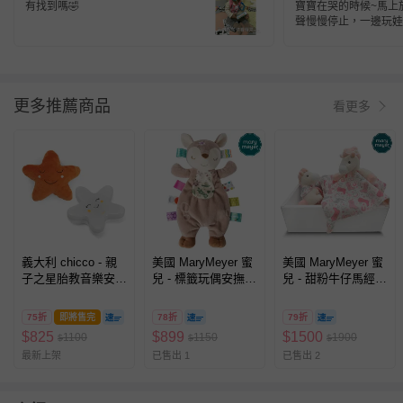
有找到嗎🤣
寶寶在哭的時候~馬上放
聲慢慢停止，一邊玩娃
樂~ 之後很香甜的進
更多推薦商品
看更多
義大利 chicco - 親
美國 MaryMeyer 蜜
美國 MaryMeyer 蜜
子之星胎教音樂安撫
兒 - 標籤玩偶安撫
兒 - 甜粉牛仔馬經典
夜燈
巾-小鹿芙蘿拉
禮盒-柔軟手搖鈴+安
撫巾
75折
即將售完
78折
79折
$
825
$
899
$
1500
1100
1150
1900
$
$
$
最新上架
已售出 1
已售出 2