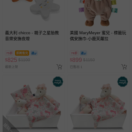
義大利 chicco - 親子之星胎教
美國 MaryMeyer 蜜兒 - 標籤玩
音樂安撫夜燈
偶安撫巾-小鹿芙蘿拉
75折
即將售完
78折
825
899
$
$
1100
$
$
1150
最新上架
已售出 1
搶購一空