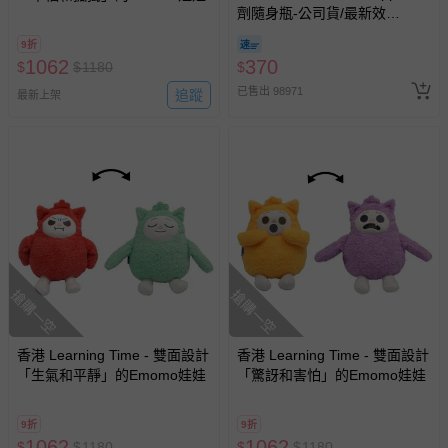
劑隨身瓶-公司貨/最新效
期-100ml
9折
1062
370
$
$
1180
$
已售出 98971
追蹤
最新上架
搶購一空
搶購一空
香港 Learning Time - 雙面設計
香港 Learning Time - 雙面設計
「生氣和平靜」的Emomo娃娃
「驚訝和害怕」的Emomo娃娃
9折
9折
1062
1062
$
$
1180
$
$
1180