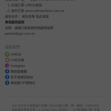
台灣訂單
LINE@客服
海外訂單
service@mamilove.com.tw
廠商合作：
報名表單 點此填寫
專業顧問服務
品牌、通路行銷業務陪跑顧問服務
partner@upn.com.tw
追蹤我們
LINE@
LINE社群
Instagram
媽咪愛團購
新手爸媽諮詢站
媽咪愛VIP選物社
106 台北市大安區敦化南路二段105號15樓，統一編號：53925591
食品業者登錄字號：A-153925591-00000-7，北市衛器販 (安) 字第