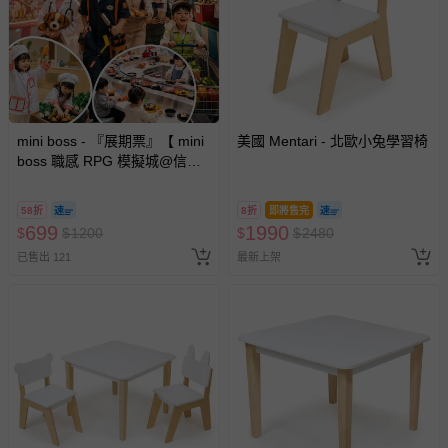
mini boss - 『展期票』【 mini
美國 Mentari - 北歐小兔學習椅
boss 職感 RPG 模擬城@信義
A11 】2026/7/10-8/30 (電子票
券，於展期現場憑訂單編號兌
58折
8折
即將售完
換，依現場梯次安排入場，逾
699
1990
$
$
1200
$
$
2480
期作廢) (兒童票(2歲以上)贈一
已售出 121
最新上架
名陪伴成人)