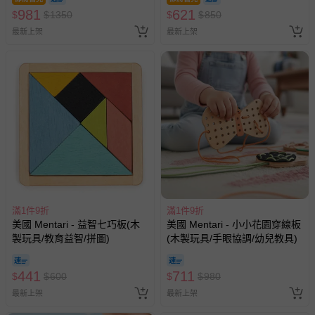
981
621
$
$
1350
$
$
850
最新上架
最新上架
滿1件9折
滿1件9折
美國 Mentari - 益智七巧板(木
美國 Mentari - 小小花園穿線板
製玩具/教育益智/拼圖)
(木製玩具/手眼協調/幼兒教具)
441
711
$
$
600
$
$
980
最新上架
最新上架