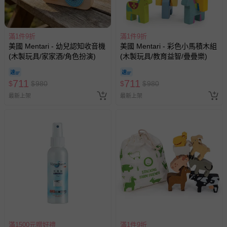
滿1件9折
滿1件9折
美國 Mentari - 幼兒認知收音機
美國 Mentari - 彩色小馬積木組
(木製玩具/家家酒/角色扮演)
(木製玩具/教育益智/疊疊樂)
711
711
$
$
980
$
$
980
最新上架
最新上架
滿1500元贈好禮
滿1件9折