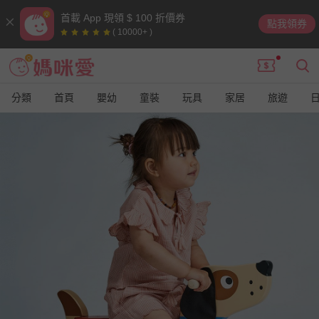
首載 App 現領 $ 100 折價券
點我領券
( 10000+ )
分類
首頁
嬰幼
童裝
玩具
家居
旅遊