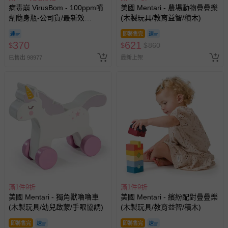
病毒崩 VirusBom - 100ppm噴
美國 Mentari - 農場動物疊疊樂
劑隨身瓶-公司貨/最新效
(木製玩具/教育益智/積木)
期-100ml
即將售完
370
621
$
$
$
860
已售出 98977
最新上架
滿1件9折
滿1件9折
美國 Mentari - 獨角獸嚕嚕車
美國 Mentari - 繽紛配對疊疊樂
(木製玩具/幼兒啟蒙/手眼協調)
(木製玩具/教育益智/積木)
即將售完
即將售完