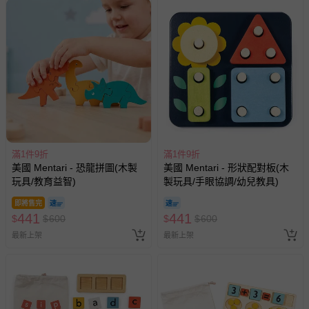
滿1件9折
滿1件9折
美國 Mentari - 恐龍拼圖(木製
美國 Mentari - 形狀配對板(木
玩具/教育益智)
製玩具/手眼協調/幼兒教具)
即將售完
441
441
$
$
600
$
$
600
最新上架
最新上架