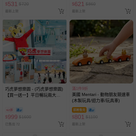
531
621
$
$
720
$
$
860
最新上架
最新上架
滿1件9折
巧虎夢想樂園 - (巧虎夢想樂園)
美國 Mentari - 動物朋友競速車
【買一送一】平日暢玩兩大一
(木製玩具/迴力車/玩具車)
小套票 (正券為電子票券現場兌
換，贈送券現場領取)-效期至
62折
即將售完
2026/10/16 正券逾期視同現金
999
801
$
$
1600
$
$
1100
券使用
已售出 72
最新上架