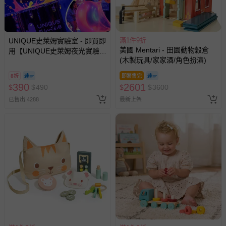
其他常見問題：
滿1件9折
UNIQUE史萊姆實驗室 - 即買即
運送服務：目前提供的運送僅限台灣本島。如您位於離島地
美國 Mentari - 田園動物穀倉
用【UNIQUE史萊姆夜光實驗室
區，可能會無法配送，或須依據商品需加收離島運費。廠商
(木製玩具/家家酒/角色扮演)
@ 台北科教館 】2026/6/11-
亦保留出貨與否的權利。離島、偏遠地區、樓層親送等加價
8/30 (電子票券，於展期現場憑
費用，可能會另需加收。
8折
即將售完
訂單編號兌換，逾期作廢) (大
390
2601
$
$
490
$
$
3600
商品實際的配達日期，可於訂單個人資料內的查詢訂單內，
人小孩均一價(3歲以上需購票))
已售出 4288
最新上架
已出貨通知之訊息為主。
如您收到商品，請依正常流程檢查是否完好，若商品遇瑕疵
情形，您可申請更換新品或退貨，請見：
退貨的辦理流程
。
若您對於會員帳號、商品訂購與資訊、購物流程、付款方
式、折價券與購物金的使用、退貨及商品運送方式等有疑
問，你可詳見：
媽咪愛客服中心
。
預購商品：預購為海外同步代購，遇缺貨即會通知媽咪並協
助取消退款事宜。
商品如因「價格、組合」等錯誤原因，導致無法安排出貨，
會主動以簡訊及mail通知訂單取消事宜，並將提供適當補