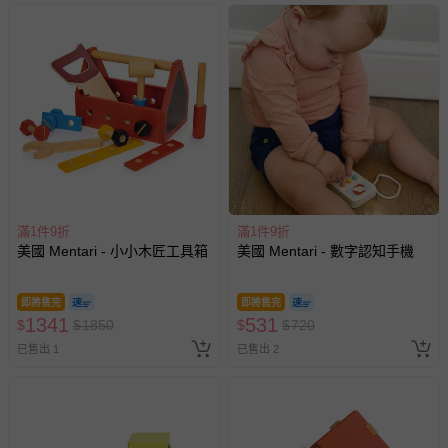
並非試用期，您所退回的商品必須是未經使用的全新狀態，
包含完整包裝、配件、說明文件及贈品等。
如需退換貨，請於收到商品7天（含例假日內提出），如為
瑕疵退換貨所產生的運費，將由媽咪愛負責處理，若非瑕疵
退貨，您可至『查詢訂單』>『已出貨』中查詢該筆訂單，
並點選『我要退貨』即可進行申請。若有相關退貨問題，請
至媽咪愛
LINE@客服ID: @mamilove
我們將依序為您處理
與服務，謝謝。
滿1件9折
滿1件9折
針對滿件折/滿額贈…等活動，如因部份退貨，而該訂單保
美國 Mentari - 小小木匠工具箱
美國 Mentari - 數字認知手機
留商品未達活動門檻，將以原價計算，活動贈品亦需一併退
回。
即將售完
即將售完
1341
531
$
$
1850
$
$
720
部分商品依據消費者保護法的規定，不適用七天鑑賞期/猶
已售出 1
豫期範圍：
已售出 2
易於腐敗、保存期限較短或解約時即將逾期（例如生鮮
商品、食品等）。
客製化商品（例如客製生日書、姓名貼等）。