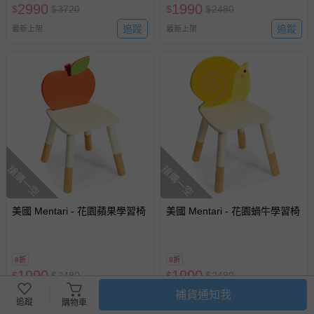
2990
1990
$
$
3720
$
$
2480
追蹤
追蹤
最新上架
最新上架
搶購一空
搶購一空
美國 Mentari - 花園蘋果學習椅
美國 Mentari - 花園蝸牛學習椅
8折
8折
1990
1990
$
$
2480
$
$
2480
補貨通知我
追蹤
追蹤
最新上架
最新上架
追蹤
購物車