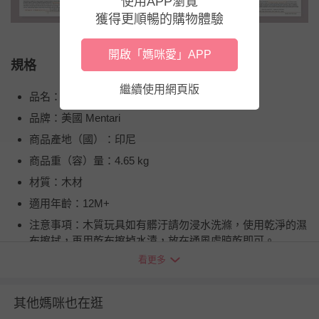
使用APP瀏覽
獲得更順暢的購物體驗
開啟「媽咪愛」APP
規格
繼續使用網頁版
品名：米格魯滑步車
品牌：美國 Mentari
商品產地（國）：印尼
商品重（容）量：4.65 kg
材質：木材
適用年齡：12M+
注意事項：木質玩具如有髒汙請勿浸水洗滌，使用乾淨的濕
布擦拭，再用乾布擦掉水漬，放在通風處晾乾即可。
看更多
BSMI商品檢驗標識字號：M3A918
退換貨須知
其他媽咪也在逛
您所購買的商品享有7天的鑑賞期／猶豫期權益，但此期間