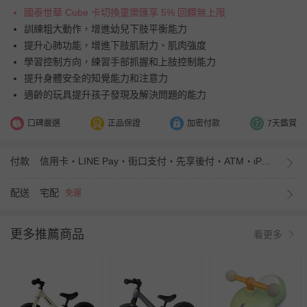
國泰世華 Cube 卡切換童樂匯享 5% 回饋無上限
訓練粗大動作，增進幼兒下肢平衡能力
提升心肺功能，增進下肢肌耐力、肌肉強度
學習控制方向，練習手部抓握和上肢控制能力
提升身體安全的知覺能力和注意力
適齡的玩具提升孩子發現及解決問題的能力
口碑嚴選
正品保證
加密付款
7天鑑賞
付款
信用卡・LINE Pay・街口支付・先享後付・ATM・iPASS MONEY
配送
宅配
免運
更多推薦商品
看更多