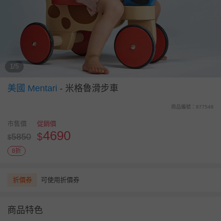
1/5
美國 Mentari
-
米格魯滑步車
商品編號：877548
市售價
促銷價
4690
$
5850
$
8折
折價券
可使用折價券
商品特色