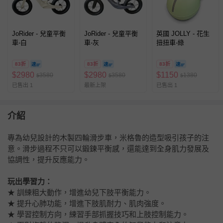
JoRider - 兒童平衡
JoRider - 兒童平衡
英國 JOLLY - 花生
車-白
車-灰
扭扭車-綠
83折
83折
83折
$
2980
$
2980
$
1150
3580
3580
1380
$
$
$
已售出 1
最新上架
已售出 1
介紹
專為幼兒設計的木製四輪滑步車，米格魯的造型吸引孩子的注
意。滑步過程不只可以鍛鍊平衡感，還能達到全身肌力發展及
協調性，提升反應能力。
玩出學習力：
★ 訓練粗大動作，增進幼兒下肢平衡能力。
★ 提升心肺功能，增進下肢肌耐力、肌肉強度。
★ 學習控制方向，練習手部抓握技巧和上肢控制能力。