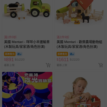
報紙、期刊或雜誌（惟書籍如經拆封、使用，則酌收整
新費用）。
經消費者拆封之影音商品或電腦軟體（例如 DVD、CD
等）。
非以有形媒介提供之數位內容或一經提供即為完成之線
上服務，經消費者事先同意始提供（例如線上課程、遊
戲或活動點數等）。
滿1件9折
滿1件9折
美國 Mentari - 咩咩小羊運輸車
美國 Mentari - 歡樂農場動物組
已拆封之以下類型商品：
(木製玩具/家家酒/角色扮演)
(木製玩具/家家酒/角色扮演)
-個人衛生用品（例如尿布、貼身衣物、泳裝、襪子、地
墊、寢具類等）。
即將售完
即將售完
891
1611
$
$
1220
$
$
2220
-新生兒親膚衣物（嬰幼兒包巾與背巾、包屁衣、學習
褲、紗布衣等）。
最新上架
最新上架
-接觸性孕哺產品（奶嘴、奶瓶、擠乳器、哺乳衣、托腹
帶束縛衣、餐搖椅等）。
-其他原廠盒裝商品封口處已貼上「不可拆封」，或具警
示字句等說明貼紙、封條者。
國際航空、客運、訂房等服務。
相關的退換貨辦理流程，可詳見：
退換貨 & 退款問題