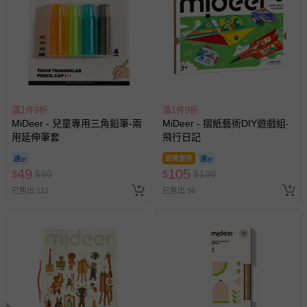
報紙、期刊或雜誌（惟書籍如經拆封、使用，則酌收整
新費用）。
經消費者拆封之影音商品或電腦軟體（例如 DVD、CD
等）。
非以有形媒介提供之數位內容或一經提供即為完成之線
上服務，經消費者事先同意始提供（例如線上課程、遊
戲或活動點數等）。
滿1件9折
滿1件9折
MiDeer - 兒童專用三角鉛筆-兩
MiDeer - 摺紙藝術DIY遊戲組-
已拆封之以下類型商品：
用延伸筆套
飛行日記
-個人衛生用品（例如尿布、貼身衣物、泳裝、襪子、地
墊、寢具類等）。
即將售完
49
105
$
$
60
$
$
130
-新生兒親膚衣物（嬰幼兒包巾與背巾、包屁衣、學習
褲、紗布衣等）。
已售出 112
已售出 56
-接觸性孕哺產品（奶嘴、奶瓶、擠乳器、哺乳衣、托腹
帶束縛衣、餐搖椅等）。
-其他原廠盒裝商品封口處已貼上「不可拆封」，或具警
示字句等說明貼紙、封條者。
國際航空、客運、訂房等服務。
相關的退換貨辦理流程，可詳見：
退換貨 & 退款問題