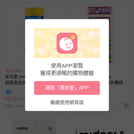
並非試用期，您所退回的商品必須是未經使用的全新狀態，
包含完整包裝、配件、說明文件及贈品等。
如需退換貨，請於收到商品7天（含例假日內提出），如為
瑕疵退換貨所產生的運費，將由媽咪愛負責處理，若非瑕疵
退貨，您可至『查詢訂單』>『已出貨』中查詢該筆訂單，
並點選『我要退貨』即可進行申請。若有相關退貨問題，請
至媽咪愛
LINE@客服ID: @mamilove
我們將依序為您處理
與服務，謝謝。
使用APP瀏覽
滿1件9折
滿1件9折
針對滿件折/滿額贈…等活動，如因部份退貨，而該訂單保
獲得更順暢的購物體驗
安可堡 Uncle Bubble - 安可堡
樂多Fundo - Chinese
留商品未達活動門檻，將以原價計算，活動贈品亦需一併退
超級泡泡水-32oz
checkers跳跳棋-磁力折疊棋
回。
開啟「媽咪愛」APP
179
86
$
$
299
$
$
120
部分商品依據消費者保護法的規定，不適用七天鑑賞期/猶
繼續使用網頁版
已售出 3052
豫期範圍：
已售出 6
易於腐敗、保存期限較短或解約時即將逾期（例如生鮮
商品、食品等）。
客製化商品（例如客製生日書、姓名貼等）。