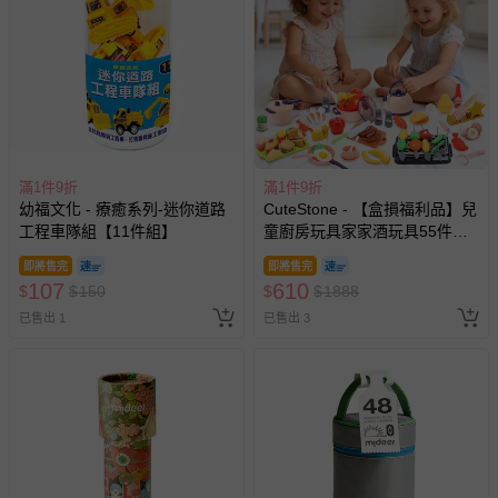
滿1件9折
滿1件9折
幼福文化 - 療癒系列-迷你道路
CuteStone - 【盒損福利品】兒
工程車隊組【11件組】
童廚房玩具家家酒玩具55件組
(仿真廚具/BBQ烤肉架/切切樂/
即將售完
即將售完
生日禮物/兒童節/交換禮物)
107
610
$
$
150
$
$
1888
已售出 1
已售出 3