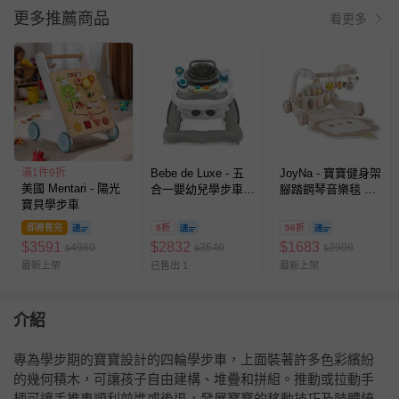
更多推薦商品
看更多
滿1件9折
Bebe de Luxe - 五
JoyNa - 寶寶健身架
美國 Mentari - 陽光
合一嬰幼兒學步車
腳踏鋼琴音樂毯 學
寶貝學步車
(附玩具)-灰色
步車-二合一健身架
學步車 (獅子薄墊款)
即將售完
8折
56折
$
3591
$
2832
$
1683
4980
3540
2999
$
$
$
最新上架
已售出 1
最新上架
介紹
專為學步期的寶寶設計的四輪學步車，上面裝著許多色彩繽紛
的幾何積木，可讓孩子自由建構、堆疊和拼組。推動或拉動手
柄可讓手推車順利前進或後退，發展寶寶的移動技巧及肢體統