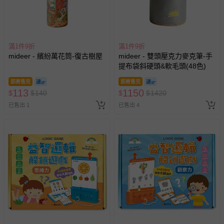
滿1件9折
滿1件9折
mideer - 繽紛萬花筒-復古樹屋
mideer - 雙頭壓克力麥克筆-手
提布袋斜硬頭&軟毛頭(48色)
即將售完
即將售完
113
1150
$
$
140
$
$
1420
已售出 1
已售出 4