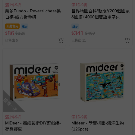
償。
滿1件9折
滿1件9折
樂多Fundo - Reversi chess黑
世界地圖百科*新版*(200個國家
白棋-磁力折疊棋
&國旗+4000個雙語單字)-
FOOD超人
即將售完
86
341
$
$
120
$
$
480
已售出 5
已售出 11
搶購一空
滿1件9折
滿1件9折
MiDeer - 摺紙藝術DIY遊戲組-
Mideer - 學習拼圖-海洋生物
夢想賽車
(126pcs)