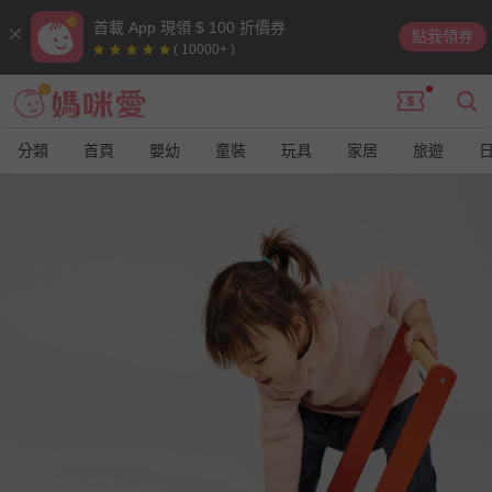
首載 App 現領 $ 100 折價券
點我領券
( 10000+ )
分類
首頁
嬰幼
童裝
玩具
家居
旅遊