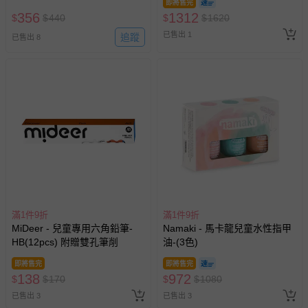
即將售完
356
1312
$
$
440
$
$
1620
已售出 1
追蹤
已售出 8
滿1件9折
滿1件9折
MiDeer - 兒童專用六角鉛筆-
Namaki - 馬卡龍兒童水性指甲
HB(12pcs) 附贈雙孔筆削
油-(3色)
即將售完
即將售完
138
972
$
$
170
$
$
1080
已售出 3
已售出 3