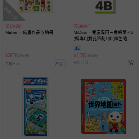
搶購一空
其他常見問題：
滿1件9折
滿1件9折
運送服務：目前提供的運送僅限台灣本島。如您位於離島地
Mideer - 繪畫作品收納冊
MiDeer - 兒童專用三角鉛筆-4B
區，可能會無法配送，或須依據商品需加收離島運費。廠商
(贈專用雙孔筆削1個(顏色隨
亦保留出貨與否的權利。離島、偏遠地區、樓層親送等加價
機))
費用，可能會另需加收。
308
105
$
$
380
$
$
130
商品實際的配達日期，可於訂單個人資料內的查詢訂單內，
已售出 21
已出貨通知之訊息為主。
追蹤
已售出 16
如您收到商品，請依正常流程檢查是否完好，若商品遇瑕疵
情形，您可申請更換新品或退貨，請見：
退貨的辦理流程
。
若您對於會員帳號、商品訂購與資訊、購物流程、付款方
式、折價券與購物金的使用、退貨及商品運送方式等有疑
問，你可詳見：
媽咪愛客服中心
。
預購商品：預購為海外同步代購，遇缺貨即會通知媽咪並協
助取消退款事宜。
商品如因「價格、組合」等錯誤原因，導致無法安排出貨，
會主動以簡訊及mail通知訂單取消事宜，並將提供適當補