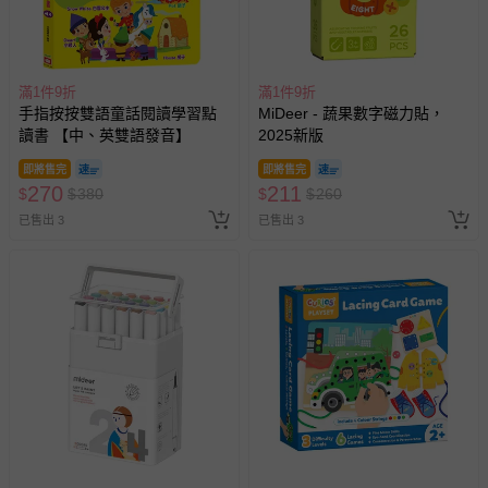
滿1件9折
滿1件9折
手指按按雙語童話閱讀學習點
MiDeer - 蔬果數字磁力貼，
讀書 【中、英雙語發音】
2025新版
即將售完
即將售完
270
211
$
$
380
$
$
260
已售出 3
已售出 3