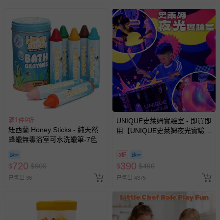
滿1件9折
UNIQUE史萊姆實驗室 - 即買即
紐西蘭 Honey Sticks - 純天然
用【UNIQUE史萊姆夜光實驗室
蜂蠟無毒浴室可水洗蠟筆-7色
@ 台北科教館 】2026/6/11-
8/30 (電子票券，於展期現場憑
8折
訂單編號兌換，逾期作廢) (大
720
390
$
$
900
$
$
490
人小孩均一價(3歲以上需購票))
已售出 36
已售出 4375