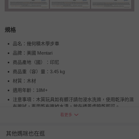
規格
品名：幾何積木學步車
品牌：美國 Mentari
商品產地（國）：印尼
商品重（容）量：3.45 kg
材質：木材
適用年齡：18M+
注意事項：木質玩具如有髒汙請勿浸水洗滌，使用乾淨的濕
布擦拭，再用乾布擦掉水漬，放在通風處晾乾即可。
看更多
BSMI商品檢驗標識字號：M3A918
退換貨須知
其他媽咪也在逛
您所購買的商品享有7天的鑑賞期／猶豫期權益，但此期間