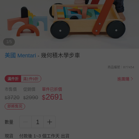
1/5
美國 Mentari
-
幾何積木學步車
商品編號：877454
進團購
滿件折
滿1件9折
市售價
促銷價
單件已折價
2691
$
3720
2990
$
$
即將售完
1
數量
現貨
付款後 1~3 個工作天 出貨