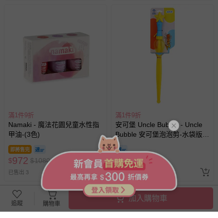
滿1件9折
滿1件9折
Namaki - 魔法花園兒童水性指
安可堡 Uncle Bubble - Uncle
甲油-(3色)
Bubble 安可堡泡泡剪-水袋版
(中)- GIANT 系列
即將售完
972
269
$
$
1080
$
$
349
已售出 3
已售出 34
加入購物車
追蹤
購物車