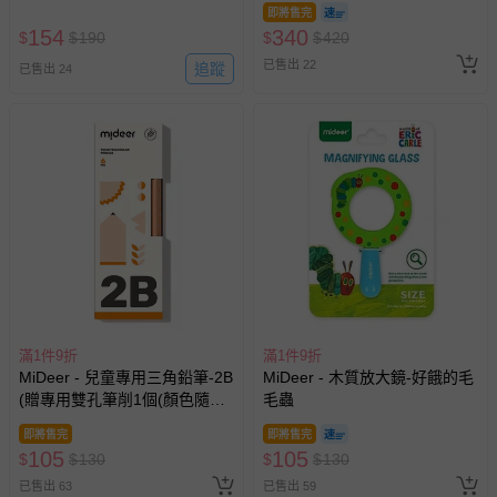
即將售完
154
340
$
$
190
$
$
420
已售出 22
追蹤
已售出 24
滿1件9折
滿1件9折
MiDeer - 兒童專用三角鉛筆-2B
MiDeer - 木質放大鏡-好餓的毛
(贈專用雙孔筆削1個(顏色隨
毛蟲
機))
即將售完
即將售完
105
105
$
$
130
$
$
130
已售出 63
已售出 59