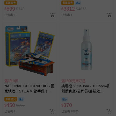
即將售完
即將售完
錢包)-博派之宇宙決戰)-花色送
599
3312
$
$
740
$
$
4678
完以其他樣式替代 不另行通知
已售出 2
已售出 1
滿1件9折
滿1500元贈好禮
NATIONAL GEOGRAPHIC - 國
病毒崩 VirusBom - 100ppm噴
家地理｜STEＡM 動手做！飛
劑隨身瓶-公司貨/最新效
機噴射台
期-100ml
即將售完
450
370
$
$
590
$
已售出 1
已售出 98985