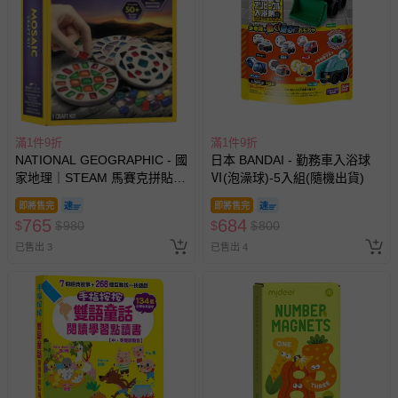
滿1件9折
滿1件9折
NATIONAL GEOGRAPHIC - 國
日本 BANDAI - 勤務車入浴球
家地理｜STEAM 馬賽克拼貼藝
Ⅵ(泡澡球)-5入組(隨機出貨)
術工作坊
即將售完
即將售完
765
684
$
$
980
$
$
800
已售出 3
已售出 4