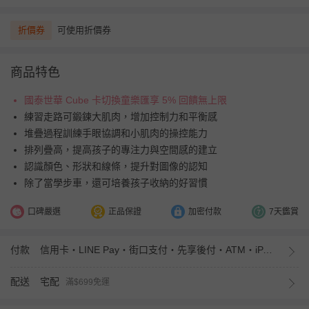
折價券
可使用折價券
商品特色
國泰世華 Cube 卡切換童樂匯享 5% 回饋無上限
練習走路可鍛鍊大肌肉，增加控制力和平衡感
堆疊過程訓練手眼協調和小肌肉的操控能力
排列疊高，提高孩子的專注力與空間感的建立
認識顏色、形狀和線條，提升對圖像的認知
除了當學步車，還可培養孩子收納的好習慣
口碑嚴選
正品保證
加密付款
7天鑑賞
付款
信用卡・LINE Pay・街口支付・先享後付・ATM・iPASS MONEY
配送
宅配
滿$699免運