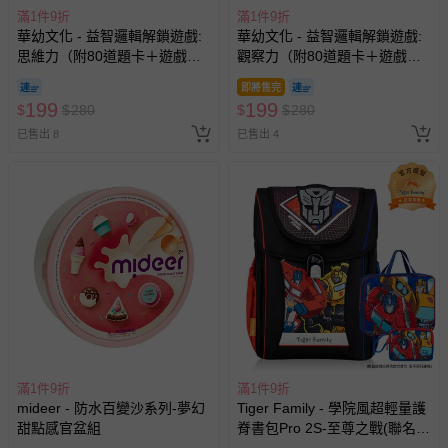
滿1件9折
滿1件9折
華幼文化 - 益智邏輯解鎖遊戲:
華幼文化 - 益智邏輯解鎖遊戲:
思維力（附80道題卡＋遊戲鑰
觀察力（附80道題卡＋遊戲鑰
匙）
匙）
即將售完
199
199
$
$
280
$
$
280
已售出 8
已售出 4
滿1件9折
滿1件9折
mideer - 防水百變沙系列-夢幻
Tiger Family - 學院風超輕量護
甜點感官盆組
脊書包Pro 2S-至尊之戰(聯名
款)-(贈品：文具2件(補習袋+零