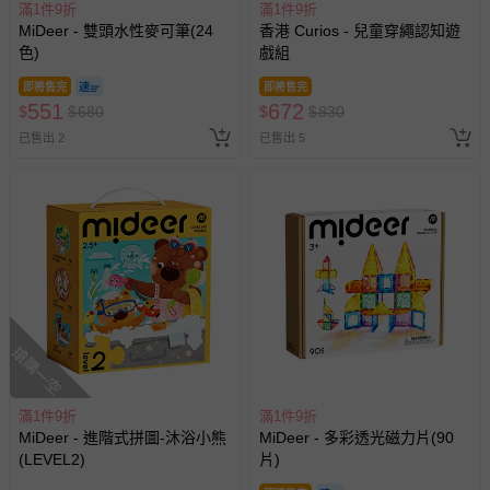
滿1件9折
滿1件9折
MiDeer - 雙頭水性麥可筆(24
香港 Curios - 兒童穿繩認知遊
色)
戲組
即將售完
即將售完
551
672
$
$
680
$
$
830
已售出 2
已售出 5
搶購一空
滿1件9折
滿1件9折
MiDeer - 進階式拼圖-沐浴小熊
MiDeer - 多彩透光磁力片(90
(LEVEL2)
片)