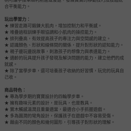
合平衡能力。
玩出學習力：
★ 練習走路可鍛鍊大肌肉，增加控制力和平衡感。
★ 堆疊過程訓練手眼協調和小肌肉的操控能力。
★ 排列疊高，有效提高孩子的專注力與空間感的建立。
★ 認識顏色、形狀和線條間的關係，提升對形狀的認知能力。
★ 親子邊玩邊說故事，刺激孩子的想像力與表達能力。
★ 適齡的玩具提升孩子發現及解決問題的能力，建立他們的成
就感。
★ 除了當學步車，還可培養孩子收納的好習慣，玩完的玩具自
己收。
商品特色：
★ 專為學步期的寶寶設計的四輪學步車。
★ 擁有趣味元素的設計，是玩具，也是教具。
★ 實木觸感溫潤且重量適當，最適合小手抓握遊戲。
★ 多為圓潤的彎角設計，保護孩子在遊戲中不容易受傷。
★ 藉由不同的顏色和幾何圖形，引導孩子對形狀的理解。