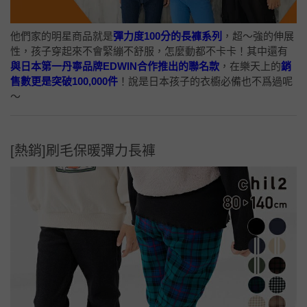
他們家的明星商品就是
彈力度100分的長褲系列
，超～強的伸展
性，孩子穿起來不會緊繃不舒服，怎麼動都不卡卡！其中還有
與日本第一丹寧品牌EDWIN合作推出的聯名款
，在樂天上的
銷
售數更是突破100,000件
！說是日本孩子的衣櫥必備也不爲過呢
～
[熱銷]刷毛保暖彈力長褲