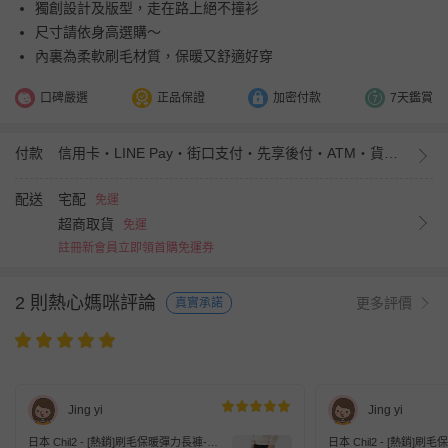
獨創設計及版型，走在路上絕不撞衫
尺寸請依身高選購～
內裏為柔軟刷毛材質，保暖又舒適好穿
口碑嚴選
正品保證
加密付款
7天鑑賞
付款
信用卡・LINE Pay・街口支付・先享後付・ATM・貨到付款・iPASS MONEY
配送
宅配
免運
超商取貨
免運
註冊新會員立即領首購免運券
2 則熱心媽咪評論
更多評價
真實承諾
Jing yi
Jing yi
日本 Chil2 - [熱銷]刷毛保暖彈力長褲-丹
日本 Chil2 - [熱銷]