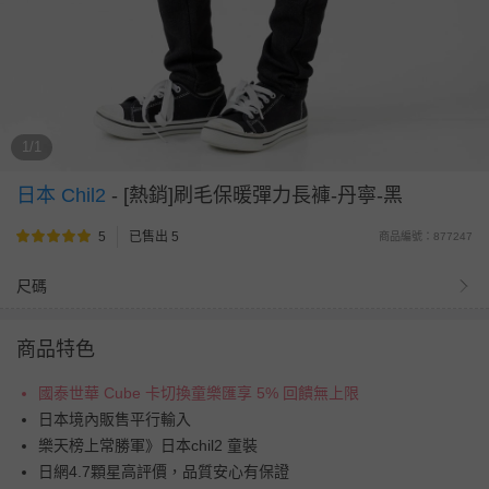
1/1
日本 Chil2
-
[熱銷]刷毛保暖彈力長褲-丹寧-黑
5
已售出 5
商品編號：877247
尺碼
商品特色
國泰世華 Cube 卡切換童樂匯享 5% 回饋無上限
日本境內販售平行輸入
樂天榜上常勝軍》日本chil2 童裝
日網4.7顆星高評價，品質安心有保證