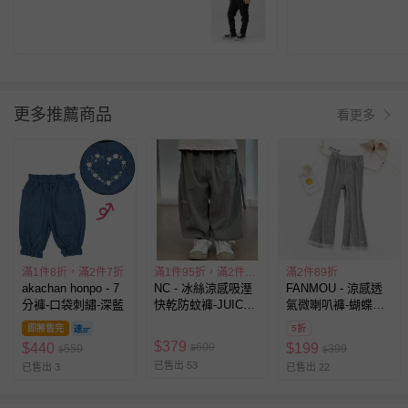
寧-黑
格紋-黑白
更多推薦商品
看更多
滿1件8折，滿2件7折
滿1件95折，滿2件85折
滿2件89折
akachan honpo - 7
NC - 冰絲涼感吸溼
FANMOU - 涼感透
分褲-口袋刺繡-深藍
快乾防蚊褲-JUICE-
氣微喇叭褲-蝴蝶結
綠色
蕾絲-灰色
即將售完
5折
$
379
600
$
440
$
199
550
$
399
$
$
已售出 53
已售出 3
已售出 22