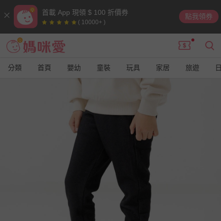
首載 App 現領 $ 100 折價券
點我領券
( 10000+ )
分類
首頁
嬰幼
童裝
玩具
家居
旅遊