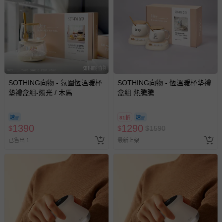
SOTHING向物 - 氛圍恆溫暖杯
SOTHING向物 - 恆溫暖杯墊禮
墊禮盒組-燭光 / 木馬
盒組 熱騰騰
81折
1390
1290
$
$
$
1590
已售出 1
最新上架