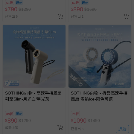
61折
53折
790
890
$
$
1290
$
$
1690
已售出 6
已售出 1
搶購一空
SOTHING向物 - 高速手持風扇
SOTHING向物 - 折疊高速手持
引擎Slim-月光白/星光灰
風扇 渦輪Ice-兩色可選
69折
73折
890
1090
$
$
1290
$
$
1490
最新上架
追蹤
已售出 3