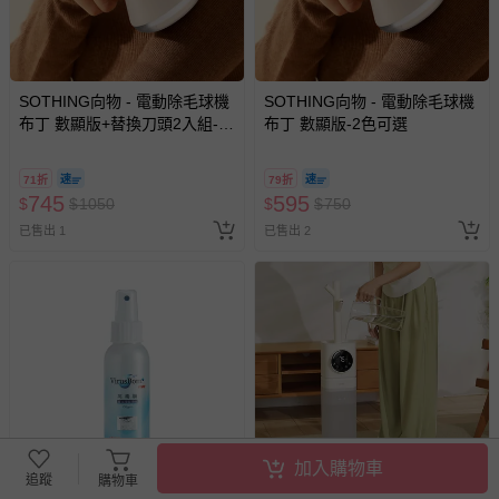
SOTHING向物 - 電動除毛球機
SOTHING向物 - 電動除毛球機
布丁 數顯版+替換刀頭2入組-2
布丁 數顯版-2色可選
色可選
71折
79折
745
595
$
$
1050
$
$
750
已售出 1
已售出 2
加入購物車
追蹤
購物車