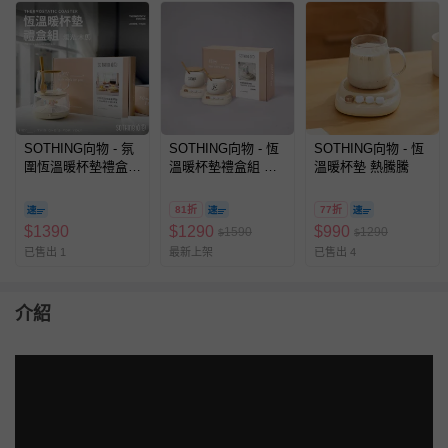
SOTHING向物 - 氛
SOTHING向物 - 恆
SOTHING向物 - 恆
圍恆溫暖杯墊禮盒
溫暖杯墊禮盒組 熱
溫暖杯墊 熱騰騰
組-燭光 / 木馬
騰騰
81折
77折
$
1390
$
1290
$
990
1590
1290
$
$
已售出 1
最新上架
已售出 4
介紹