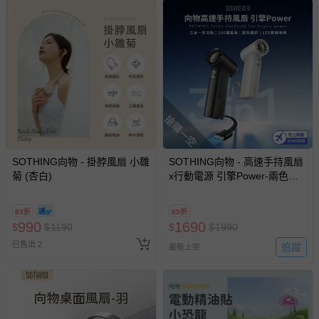
搶購一空
SOTHING向物 - 掛脖風扇 小雛
SOTHING向物 - 高速手持風扇
菊 (杏白)
x行動電源 引擎Power-兩色可
選
83折
85折
990
1690
$
$
1190
$
$
1990
已售出 2
追蹤
最新上架