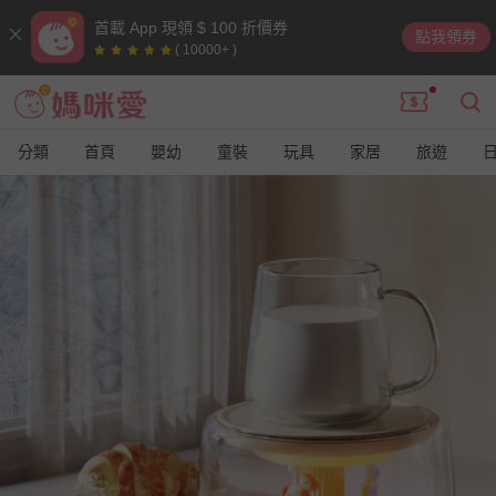
首載 App 現領 $ 100 折價券
點我領券
( 10000+ )
分類
首頁
嬰幼
童裝
玩具
家居
旅遊