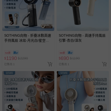
瑕疵退換貨所產生的運費，將由媽咪愛負責處理，若非瑕疵
退貨，您可至『查詢訂單』>『已出貨』中查詢該筆訂單，
並點選『我要退貨』即可進行申請。若有相關退貨問題，請
至媽咪愛
LINE@客服ID: @mamilove
我們將依序為您處理
與服務，謝謝。
SOTHING向物 - 折疊冰敷高速
SOTHING向物 - 高速手持風扇
針對滿件折/滿額贈…等活動，如因部份退貨，而該訂單保
手持風扇 冰炫-月光白/星空
引擎-杏白/深灰
留商品未達活動門檻，將以原價計算，活動贈品亦需一併退
灰-200g
回。
52折
58折
1190
690
$
$
2290
$
$
1190
部分商品依據消費者保護法的規定，不適用七天鑑賞期/猶
已售出 1
已售出 1
豫期範圍：
易於腐敗、保存期限較短或解約時即將逾期（例如生鮮
商品、食品等）。
客製化商品（例如客製生日書、姓名貼等）。
報紙、期刊或雜誌（惟書籍如經拆封、使用，則酌收整
新費用）。
經消費者拆封之影音商品或電腦軟體（例如 DVD、CD
等）。