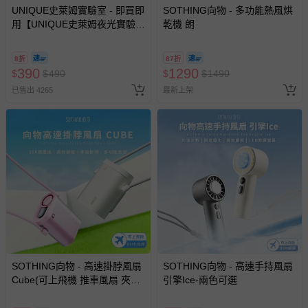
UNIQUE史萊姆實驗室 - 即買即
SOTHING向物 - 多功能熱風烘
用【UNIQUE史萊姆夜光實驗室
乾機 朗
@ 台北科教館 】2026/6/11-
8/30 (電子票券，於展期現場憑
8折
87折
訂單編號兌換，逾期作廢) (大
390
1290
$
$
490
$
$
1490
人小孩均一價(3歲以上需購票))
已售出 4265
最新上架
SOTHING向物 - 高速掛脖風扇
SOTHING向物 - 高速手持風扇
Cube(可上飛機 推車風扇 夾
引擎Ice-兩色可選
扇)-月光白/冰粉