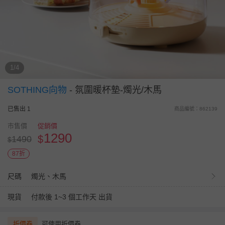
1/4
SOTHING向物
-
氛圍暖杯墊-燭光/木馬
已售出 1
商品編號：862139
市售價
促銷價
1290
$
1490
$
87折
尺碼
燭光、木馬
現貨
付款後 1~3 個工作天 出貨
折價券
可使用折價券