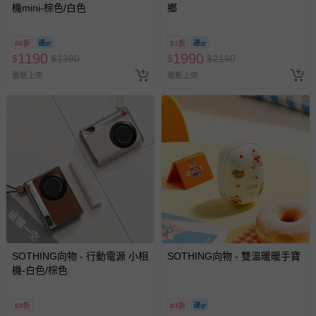
機mini-棕色/白色
鄉
區，可能會無法配送，或須依據商品需加收離島運費。廠商
亦保留出貨與否的權利。離島、偏遠地區、樓層親送等加價
86折
91折
費用，可能會另需加收。
1190
1990
$
$
1390
$
$
2190
商品實際的配達日期，可於訂單個人資料內的查詢訂單內，
最新上架
最新上架
已出貨通知之訊息為主。
如您收到商品，請依正常流程檢查是否完好，若商品遇瑕疵
情形，您可申請更換新品或退貨，請見：
退貨的辦理流程
。
若您對於會員帳號、商品訂購與資訊、購物流程、付款方
式、折價券與購物金的使用、退貨及商品運送方式等有疑
問，你可詳見：
媽咪愛客服中心
。
預購商品：預購為海外同步代購，遇缺貨即會通知媽咪並協
助取消退款事宜。
搶購一空
商品如因「價格、組合」等錯誤原因，導致無法安排出貨，
會主動以簡訊及mail通知訂單取消事宜，並將提供適當補
SOTHING向物 - 行動電源 小相
SOTHING向物 - 雙溫暖暖手寶
償。
機-白色/棕色
69折
83折