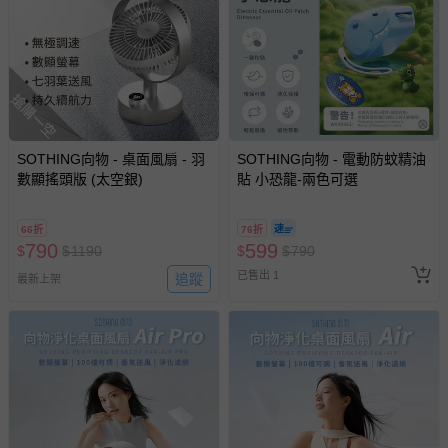
搶購一空
SOTHING向物 - 桌面風扇 - 羽
SOTHING向物 - 電動防蚊精油
數顯搖頭版 (太空銀)
貼 小恐龍-兩色可選
66折
76折
790
599
$
$
1190
$
$
790
已售出 1
追蹤
最新上架