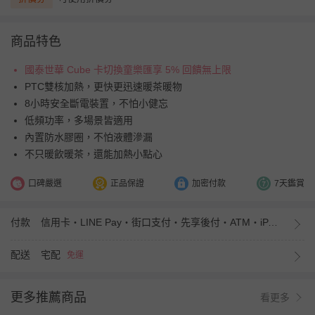
商品特色
國泰世華 Cube 卡切換童樂匯享 5% 回饋無上限
PTC雙核加熱，更快更迅速暖茶暖物
8小時安全斷電裝置，不怕小健忘
低頻功率，多場景皆適用
內置防水膠圈，不怕液體滲漏
不只暖飲暖茶，還能加熱小點心
口碑嚴選
正品保證
加密付款
7天鑑賞
付款
信用卡・LINE Pay・街口支付・先享後付・ATM・iPASS MONEY
配送
宅配
免運
更多推薦商品
看更多