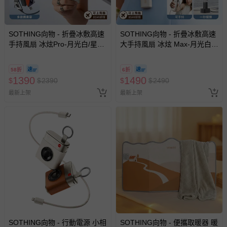
非以有形媒介提供之數位內容或一經提供即為完成之線
上服務，經消費者事先同意始提供（例如線上課程、遊
SOTHING向物 - 折疊冰敷高速
SOTHING向物 - 折疊冰敷高速
戲或活動點數等）。
手持風扇 冰炫Pro-月光白/星空
大手持風扇 冰炫 Max-月光白/
已拆封之以下類型商品：
灰-283g
星空灰-350g
-個人衛生用品（例如尿布、貼身衣物、泳裝、襪子、地
58折
6折
墊、寢具類等）。
1390
1490
$
$
2390
$
$
2490
-新生兒親膚衣物（嬰幼兒包巾與背巾、包屁衣、學習
最新上架
最新上架
褲、紗布衣等）。
-接觸性孕哺產品（奶嘴、奶瓶、擠乳器、哺乳衣、托腹
帶束縛衣、餐搖椅等）。
-其他原廠盒裝商品封口處已貼上「不可拆封」，或具警
示字句等說明貼紙、封條者。
國際航空、客運、訂房等服務。
相關的退換貨辦理流程，可詳見：
退換貨 & 退款問題
其他常見問題：
SOTHING向物 - 行動電源 小相
SOTHING向物 - 便攜取暖器 暖
運送服務：目前提供的運送僅限台灣本島。如您位於離島地