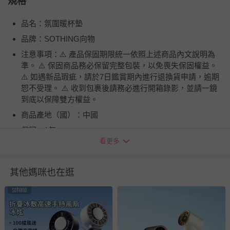
規格
品名：氛圍暖杯墊
品牌：SOTHING向物
注意事項：⚠️ 產品保固期限統一依照上述商品內文說明為
準。 ⚠️ 保固商品務必保留完整包裝，以免喪失保固權益。
⚠️ 如遇新品瑕疵，請於7日鑑賞期內進行退換貨申請，逾期
恕不受理。 ⚠️ 收到包裹後請務必進行開箱錄影，並請一鏡
到底以保障雙方權益。
商品產地（國）：中國
保固：1年
看更多
BSMI商品檢驗標識字號：R45673
退換貨須知
其他媽咪也在逛
您所購買的商品享有7天的鑑賞期／猶豫期權益，但此期間
並非試用期，您所退回的商品必須是未經使用的全新狀態，
包含完整包裝、配件、說明文件及贈品等。
如需退換貨，請於收到商品7天（含例假日內提出），如為