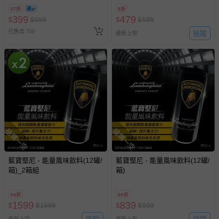
57折
8折
399
479
$
$
699
$
$
599
已售出 709
追蹤
最新上架
搶購一空
搶購一空
藍寶堅尼 - 能量風味飲料(12罐/
藍寶堅尼 - 能量風味飲料(12罐/
箱)_2箱組
箱)
94折
89折
1599
839
$
$
1699
$
$
939