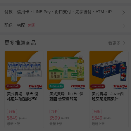
付款
信用卡・LINE Pay・街口支付・先享後付・ATM・iPASS MONEY
配送
宅配
免運
更多推薦商品
看更多
美式賣場 - 樂天 優
美式賣場 - Ito-En 伊
美式賣場 - Juver西
格風味碳酸飲(250ml
藤園 金萱烏龍茶
班牙茱兒蘋果汁
X 30入)
(535mLX24瓶/箱)
(200mlx30瓶/箱)
76折
75折
76折
$
649
$
599
$
649
849
799
849
$
$
$
最新上架
最新上架
最新上架