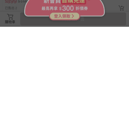
899
899
$
$
1665
$
$
1450
已售出 2
已售出 1
商品已停售
購物車
搶購一空
搶購一空
韓國 LUSOL - 水果泥(4m+) (水
義美生機 - 台灣紅藜糙米
梨蘋果)-100ml
茶-150g/袋 (15g*10包)*2入
82折
89
300
$
$
108
$
追蹤
追蹤
已售出 76
已售出 1