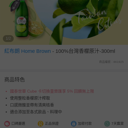
1/2
紅布朗 Home Brown
-
100%台灣香檬原汁-300ml
商品編號：861925
商品特色
國泰世華 Cube 卡切換童樂匯享 5% 回饋無上限
使用整粒香檬原汁榨取
口感微酸並帶有清爽桔香
適合添加至各式飲品、料理中
口碑嚴選
正品保證
加密付款
7天鑑賞