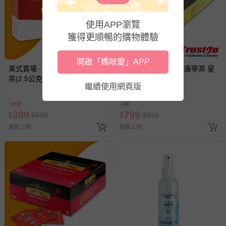
非以有形媒介提供之數位內容或一經提供即為完成之線
上服務，經消費者事先同意始提供（例如線上課程、遊
戲或活動點數等）。
使用APP瀏覽
獲得更順暢的購物體驗
已拆封之以下類型商品：
-個人衛生用品（例如尿布、貼身衣物、泳裝、襪子、地
墊、寢具類等）。
開啟「媽咪愛」APP
美式賣場 - Carmien 南非博士
美式賣場 - Twinings 唐寧茶 皇
-新生兒親膚衣物（嬰幼兒包巾與背巾、包屁衣、學習
茶(2.5公克X160入)
家伯爵茶
褲、紗布衣等）。
繼續使用網頁版
-接觸性孕哺產品（奶嘴、奶瓶、擠乳器、哺乳衣、托腹
帶束縛衣、餐搖椅等）。
67折
8折
399
799
$
$
599
$
$
999
-其他原廠盒裝商品封口處已貼上「不可拆封」，或具警
示字句等說明貼紙、封條者。
最新上架
最新上架
國際航空、客運、訂房等服務。
相關的退換貨辦理流程，可詳見：
退換貨 & 退款問題
其他常見問題：
運送服務：目前提供的運送僅限台灣本島。如您位於離島地
區，可能會無法配送，或須依據商品需加收離島運費。廠商