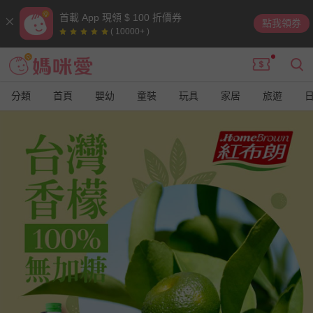
首載 App 現領 $ 100 折價券
點我領券
( 10000+ )
分類
首頁
嬰幼
童裝
玩具
家居
旅遊