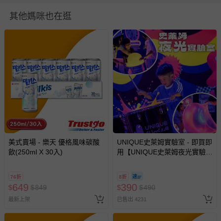
製造廠商或國內負責廠商地址：高雄市苓雅區三多四路110
其他媽咪也在逛
號22樓之1
食品業者登錄字號：E-127971197-00000-5
投保產品責任險字號：臺灣產物1687字第07000121號保單
健康食品字號/有機檢驗機構及證書字號：無
商品產地（國）：台灣
牛/豬肉產地（國）：不含豬/牛肉
過敏原：無
使用方式：開封後即可食用。
退換貨須知
美式賣場 - 樂天 優格風味碳酸
UNIQUE史萊姆實驗室 - 即買即
飲(250ml X 30入)
用【UNIQUE史萊姆夜光實驗室
您所購買的商品享有7天的鑑賞期／猶豫期權益，但此期間
@ 台北科教館 】2026/6/11-
並非試用期，您所退回的商品必須是未經使用的全新狀態，
8/30 (電子票券，於展期現場憑
76折
8折
包含完整包裝、配件、說明文件及贈品等。
訂單編號兌換，逾期作廢) (大
649
390
$
$
849
$
$
490
人小孩均一價(3歲以上需購票))
最新上架
已售出 4231
如需退換貨，請於收到商品7天（含例假日內提出），如為
瑕疵退換貨所產生的運費，將由媽咪愛負責處理，若非瑕疵