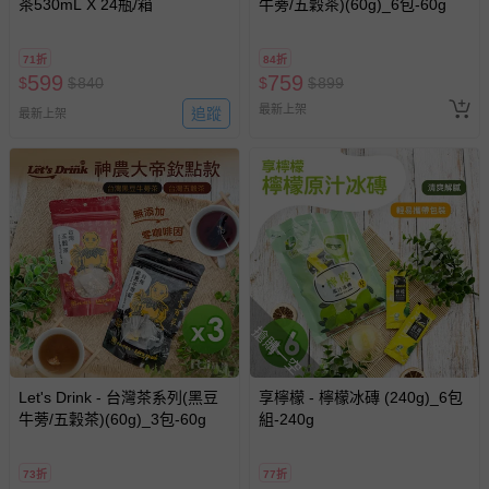
茶530mL X 24瓶/箱
牛蒡/五穀茶)(60g)_6包-60g
71折
84折
599
759
$
$
840
$
$
899
最新上架
追蹤
最新上架
搶購一空
Let's Drink - 台灣茶系列(黑豆
享檸檬 - 檸檬冰磚 (240g)_6包
牛蒡/五穀茶)(60g)_3包-60g
組-240g
73折
77折