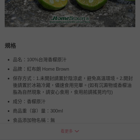
規格
品名：100%台灣香檬原汁
品牌：紅布朗 Home Brown
保存方式：1.未開封請置於陰涼處，避免高溫環境。2.開封
後請置於冰箱冷藏，儘速食用完畢。(如有沉澱物或香檬油
脂為自然現象，請安心食用，食用前請搖晃均勻)
成分：香檬原汁
商品重（容）量：300ml
食品添加物名稱：無
製造廠商或國內負責廠商名稱：紅布朗國際有限公司
看更多
製造廠商或國內負責廠商電話：07-2696-919