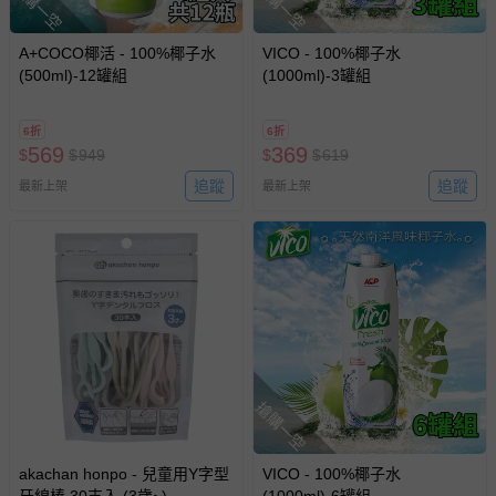
搶購一空
搶購一空
A+COCO椰活 - 100%椰子水
VICO - 100%椰子水
(500ml)-12罐組
(1000ml)-3罐組
6折
6折
569
369
$
$
949
$
$
619
追蹤
追蹤
最新上架
最新上架
搶購一空
akachan honpo - 兒童用Y字型
VICO - 100%椰子水