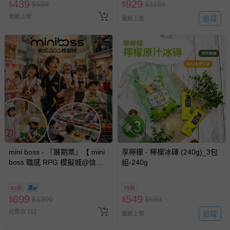
439
929
$
$
599
$
$
1199
最新上架
追蹤
最新上架
搶購一空
mini boss - 『展期票』【 mini
享檸檬 - 檸檬冰磚 (240g)_3包
boss 職感 RPG 模擬城@信義
組-240g
A11 】2026/7/10-8/30 (電子票
券，於展期現場憑訂單編號兌
58折
79折
換，依現場梯次安排入場，逾
699
549
$
$
1200
$
$
699
期作廢) (兒童票(2歲以上)贈一
已售出 112
名陪伴成人)
追蹤
最新上架