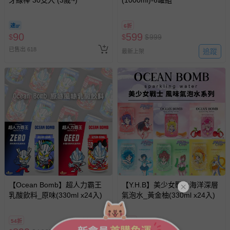
牙線棒 30支入 (3歲~)
(1000ml)-6罐組
6折
90
599
$
$
$
999
已售出 618
追蹤
最新上架
【Ocean Bomb】超人力霸王
【Y.H.B】美少女戰士海洋深層
乳酸飲料_原味(330ml x24入)
氣泡水_黃金柚(330ml x24入)
54折
62折