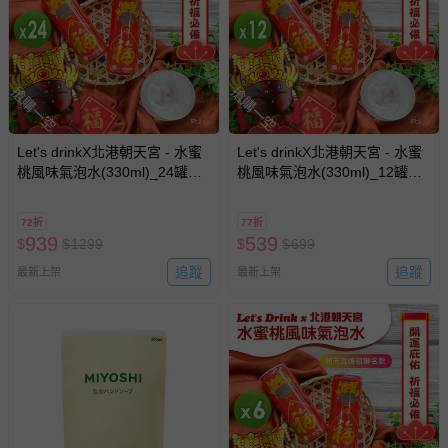
搶購一空
搶購一空
Let's drinkX北港朝天宮 - 水蜜
Let's drinkX北港朝天宮 - 水蜜
桃風味氣泡水(330ml)_24罐組
桃風味氣泡水(330ml)_12罐
(1箱)-330ml
組-330ml
72折
77折
939
539
$
$
1299
$
$
699
追蹤
追蹤
最新上架
最新上架