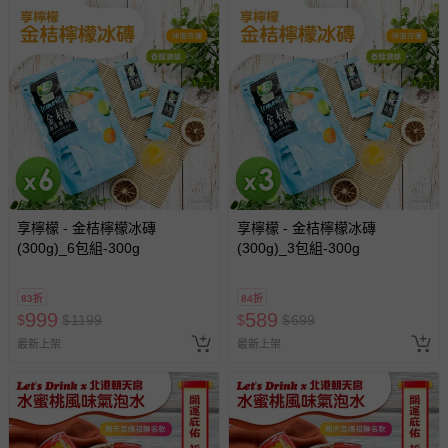
享檸檬 - 金桔檸檬冰磚
享檸檬 - 金桔檸檬冰磚
(300g)_6包組-300g
(300g)_3包組-300g
83折
84折
999
589
$
$
1199
$
$
699
最新上架
最新上架