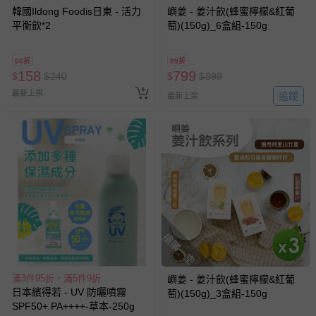
韓國Ildong Foodis日東 - 活力
嶼姜 - 姜汁飲(蜂蜜檸檬&紅葡
平衡飲*2
萄)(150g)_6盒組-150g
66折
89折
158
799
$
$
240
$
$
899
最新上架
追蹤
最新上架
搶購一空
滿3件95折，滿5件9折
嶼姜 - 姜汁飲(蜂蜜檸檬&紅葡
日本繽得若 - UV 防曬噴霧
萄)(150g)_3盒組-150g
SPF50+ PA++++-草本-250g