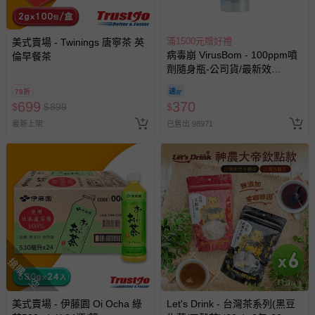
亦保留出貨與否的權利。離島、偏遠地區、樓層親送等加價
費用，可能會另需加收。
滿1500元贈好禮
美式賣場 - Twinings 唐寧茶 英
商品實際的配達日期，可於訂單個人資料內的查詢訂單內，
病毒崩 VirusBom - 100ppm噴
倫早餐茶
已出貨通知之訊息為主。
劑隨身瓶-公司貨/最新效
期-100ml
如您收到商品，請依正常流程檢查是否完好，若商品遇瑕疵
78折
情形，您可申請更換新品或退貨，請見：
退貨的辦理流程
。
699
370
$
$
899
$
若您對於會員帳號、商品訂購與資訊、購物流程、付款方
最新上架
已售出 98971
式、折價券與購物金的使用、退貨及商品運送方式等有疑
問，你可詳見：
媽咪愛客服中心
。
預購商品：預購為海外同步代購，遇缺貨即會通知媽咪並協
助取消退款事宜。
商品如因「價格、組合」等錯誤原因，導致無法安排出貨，
會主動以簡訊及mail通知訂單取消事宜，並將提供適當補
償。
搶購一空
美式賣場 - 伊藤園 Oi Ocha 綠
Let's Drink - 台灣茶系列(黑豆