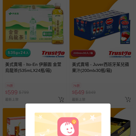
退貨，您可至『查詢訂單』>『已出貨』中查詢該筆訂單，
並點選『我要退貨』即可進行申請。若有相關退貨問題，請
至媽咪愛
LINE@客服ID: @mamilove
我們將依序為您處理
與服務，謝謝。
針對滿件折/滿額贈…等活動，如因部份退貨，而該訂單保
留商品未達活動門檻，將以原價計算，活動贈品亦需一併退
回。
美式賣場 - Ito-En 伊藤園 金萱
美式賣場 - Juver西班牙茱兒蘋
部分商品依據消費者保護法的規定，不適用七天鑑賞期/猶
烏龍茶(535mLX24瓶/箱)
果汁(200mlx30瓶/箱)
豫期範圍：
易於腐敗、保存期限較短或解約時即將逾期（例如生鮮
75折
76折
商品、食品等）。
599
649
$
$
799
$
$
849
客製化商品（例如客製生日書、姓名貼等）。
最新上架
最新上架
報紙、期刊或雜誌（惟書籍如經拆封、使用，則酌收整
新費用）。
經消費者拆封之影音商品或電腦軟體（例如 DVD、CD
等）。