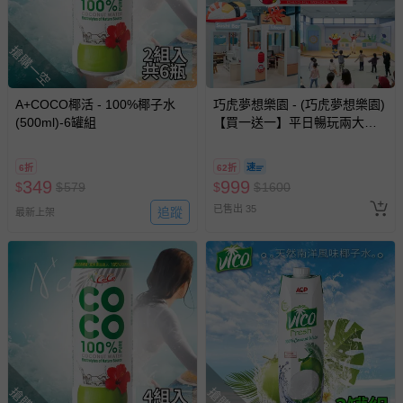
搶購一空
A+COCO椰活 - 100%椰子水
巧虎夢想樂園 - (巧虎夢想樂園)
(500ml)-6罐組
【買一送一】平日暢玩兩大一
小套票 (正券為電子票券現場兌
換，贈送券現場領取)-效期至
6折
62折
2026/10/16 正券逾期視同現金
349
999
$
$
579
$
$
1600
券使用
已售出 35
追蹤
最新上架