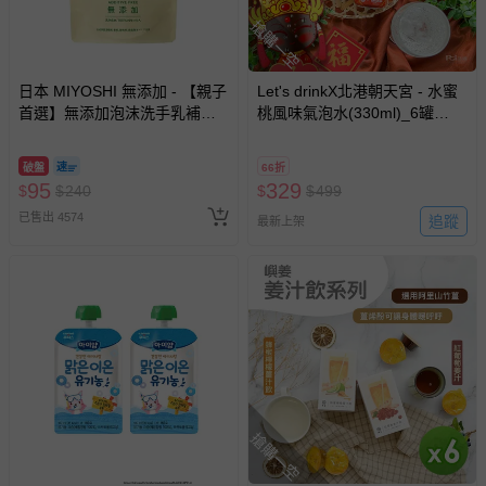
搶購一空
日本 MIYOSHI 無添加 - 【親子
Let's drinkX北港朝天宮 - 水蜜
首選】無添加泡沫洗手乳補充
桃風味氣泡水(330ml)_6罐
包-300ml
組-330ml
破盤
66折
95
329
$
$
240
$
$
499
已售出 4574
追蹤
最新上架
搶購一空