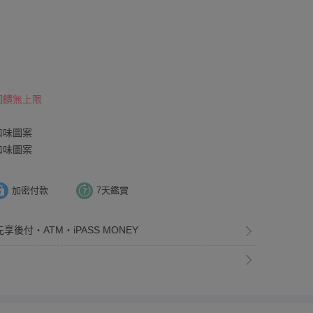
 回饋無上限
口味圖案
口味圖案
加密付款
7天鑑賞
享後付・ATM・iPASS MONEY