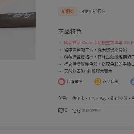
折價券
可使用折價券
商品特色
國泰世華 Cube 卡切換童樂匯享 5%
健康快樂的生活，從天然優格開始
萌萌造型優格杯，在杯蓋細緻雕刻的
杯身活潑鮮艷色彩，搭配色彩的手繪
天然無毒漆+純橡膠木實木
口碑嚴選
正品保證
付款
信用卡・LINE Pay・街口支付・先
配送
宅配
滿$999免運