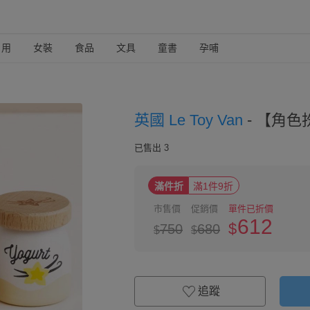
日用
女裝
食品
文具
童書
孕哺
英國 Le Toy Van
-
【角色
已售出 3
滿件折
滿1件9折
市售價
促銷價
單件已折價
612
$
750
680
$
$
追蹤