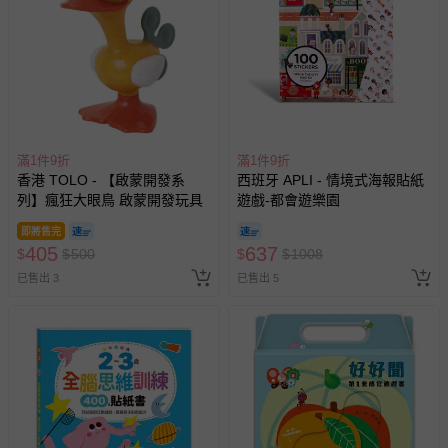
滿1件9折
滿1件9折
香港 TOLO - 【啟蒙開發系
西班牙 APLI - 情境式海報貼紙
列】瘋狂大眼鳥 啟蒙開發玩具
遊戲-都會遊樂園
即將售完
405
637
$
$
500
$
$
1008
已售出 3
已售出 5