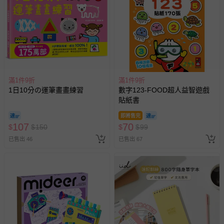
-新生兒親膚衣物（嬰幼兒包巾與背巾、包屁衣、學習
褲、紗布衣等）。
-接觸性孕哺產品（奶嘴、奶瓶、擠乳器、哺乳衣、托腹
帶束縛衣、餐搖椅等）。
-其他原廠盒裝商品封口處已貼上「不可拆封」，或具警
示字句等說明貼紙、封條者。
國際航空、客運、訂房等服務。
滿1件9折
滿1件9折
1日10分の運筆畫畫練習
數字123-FOOD超人益智遊戲
相關的退換貨辦理流程，可詳見：
退換貨 & 退款問題
貼紙書
即將售完
107
70
$
$
150
$
$
99
其他常見問題：
已售出 46
已售出 67
運送服務：目前提供的運送僅限台灣本島。如您位於離島地
區，可能會無法配送，或須依據商品需加收離島運費。廠商
亦保留出貨與否的權利。離島、偏遠地區、樓層親送等加價
費用，可能會另需加收。
商品實際的配達日期，可於訂單個人資料內的查詢訂單內，
已出貨通知之訊息為主。
如您收到商品，請依正常流程檢查是否完好，若商品遇瑕疵