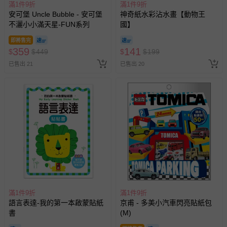
滿1件9折
滿1件9折
安可堡 Uncle Bubble - 安可堡
神奇紙水彩沾水畫【動物王
不灑小小滿天星-FUN系列
國】
即將售完
359
141
$
$
449
$
$
199
已售出 21
已售出 20
滿1件9折
滿1件9折
語言表達-我的第一本啟蒙貼紙
京甫 - 多美小汽車閃亮貼紙包
書
(M)