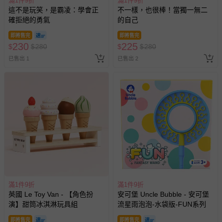
滿1件9折
滿1件9折
這不是玩笑，是霸凌：學會正
不一樣，也很棒！當獨一無二
確拒絕的勇氣
的自己
即將售完
即將售完
230
225
$
$
280
$
$
280
已售出 1
已售出 2
滿1件9折
滿1件9折
英國 Le Toy Van - 【角色扮
安可堡 Uncle Bubble - 安可堡
演】甜筒冰淇淋玩具組
流星雨泡泡-水袋版-FUN系列
即將售完
即將售完