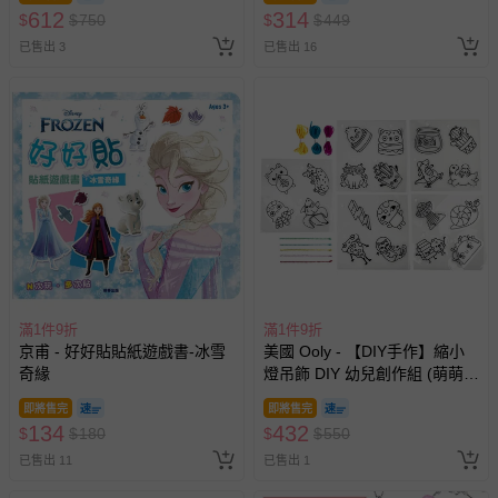
612
314
$
$
750
$
$
449
已售出 3
已售出 16
滿1件9折
滿1件9折
京甫 - 好好貼貼紙遊戲書-冰雪
美國 Ooly - 【DIY手作】縮小
奇緣
燈吊飾 DIY 幼兒創作組 (萌萌好
朋友)
即將售完
即將售完
134
432
$
$
180
$
$
550
已售出 11
已售出 1