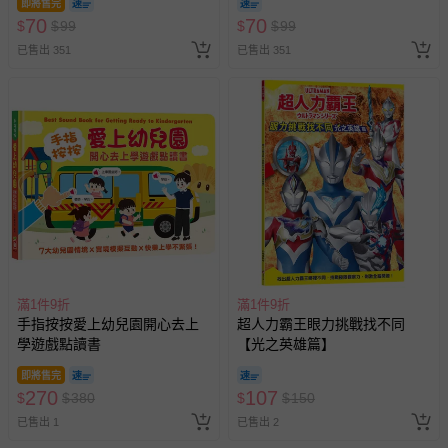
即將售完
70
70
$
$
99
$
$
99
已售出 351
已售出 351
滿1件9折
滿1件9折
手指按按愛上幼兒園開心去上
超人力霸王眼力挑戰找不同
學遊戲點讀書
【光之英雄篇】
即將售完
270
107
$
$
380
$
$
150
已售出 1
已售出 2