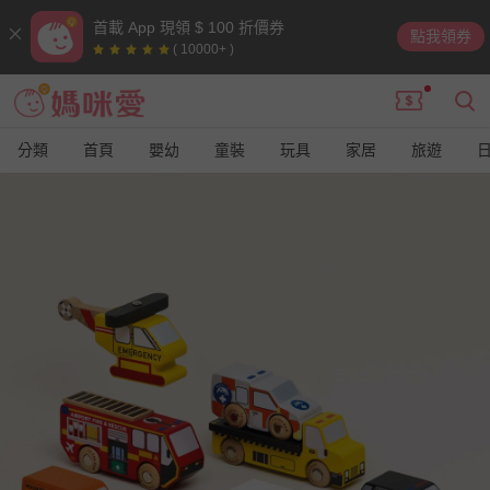
首載 App 現領 $ 100 折價券
點我領券
( 10000+ )
分類
首頁
嬰幼
童裝
玩具
家居
旅遊