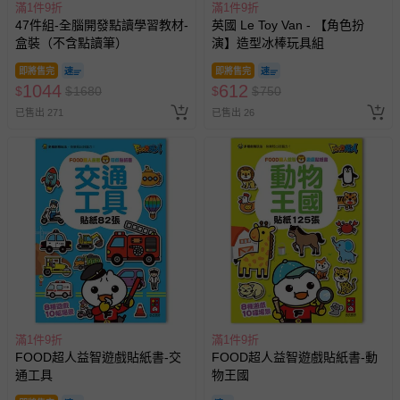
滿1件9折
滿1件9折
47件組-全腦開發點讀學習教材-
英國 Le Toy Van - 【角色扮
盒裝（不含點讀筆）
演】造型冰棒玩具組
即將售完
即將售完
1044
612
$
$
1680
$
$
750
已售出 271
已售出 26
滿1件9折
滿1件9折
FOOD超人益智遊戲貼紙書-交
FOOD超人益智遊戲貼紙書-動
通工具
物王國