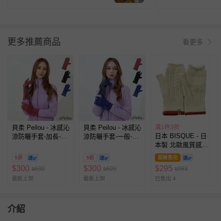
更多推薦商品
看更多
貝柔 Peilou - 冰感沁
貝柔 Peilou - 冰感沁
滿1件3折
日本 BISQUE - 日
涼防曬手套-加長-3
涼防曬手套-一般-3
本製 北歐風質感保
色
色
暖手套(露指款)-素
5折
5折
即將售完
色-象牙
$
300
$
300
$
295
600
600
983
$
$
$
最新上架
最新上架
已售出 4
介紹