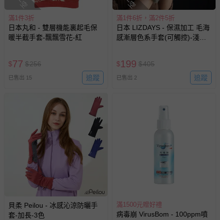
-接觸性孕哺產品（奶嘴、奶瓶、擠乳器、哺乳衣、托腹
帶束縛衣、餐搖椅等）。
滿1件3折
滿1件6折，滿2件5折
-其他原廠盒裝商品封口處已貼上「不可拆封」，或具警
日本丸和 - 雙層機能裏起毛保
日本 LIZDAYS - 保濕加工 毛海
示字句等說明貼紙、封條者。
暖半截手套-飄飄雪花-紅
感漸層色系手套(可觸控)-淺灰
白
國際航空、客運、訂房等服務。
77
199
$
$
256
$
$
405
相關的退換貨辦理流程，可詳見：
退換貨 & 退款問題
追蹤
追蹤
已售出 15
已售出 2
其他常見問題：
運送服務：目前提供的運送僅限台灣本島。如您位於離島地
區，可能會無法配送，或須依據商品需加收離島運費。廠商
亦保留出貨與否的權利。離島、偏遠地區、樓層親送等加價
費用，可能會另需加收。
商品實際的配達日期，可於訂單個人資料內的查詢訂單內，
已出貨通知之訊息為主。
如您收到商品，請依正常流程檢查是否完好，若商品遇瑕疵
情形，您可申請更換新品或退貨，請見：
退貨的辦理流程
。
滿1500元贈好禮
貝柔 Peilou - 冰感沁涼防曬手
病毒崩 VirusBom - 100ppm噴
套-加長-3色
若您對於會員帳號、商品訂購與資訊、購物流程、付款方