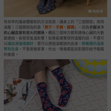
有效率的讓身體暖和的方法就是，讓身上的「三個頸部」保持
溫暖！三個頸部指的是「
脖子，手腕，腳踝
」，因為
手腳冰冷
和心臟血管有很大的關係，而
這三個地方都有連接心臟的大動
脈通過，容易受氣溫影響！如果能確實保持溫暖的話，不僅可
以
讓血液循環變好
，更可以透過溫暖過的血液，
將暖暖的溫度
帶到全身
，不管是做家事、外出、睡覺都能如影隨形給予暖暖
的後援。