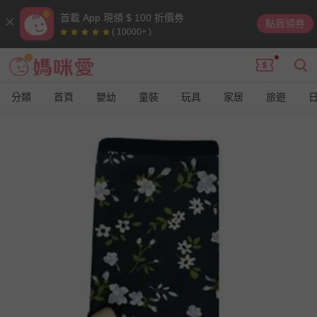
首載 App 現領 $ 100 折價券
點我領券
( 10000+ )
分類
首頁
嬰幼
童裝
玩具
家居
旅遊