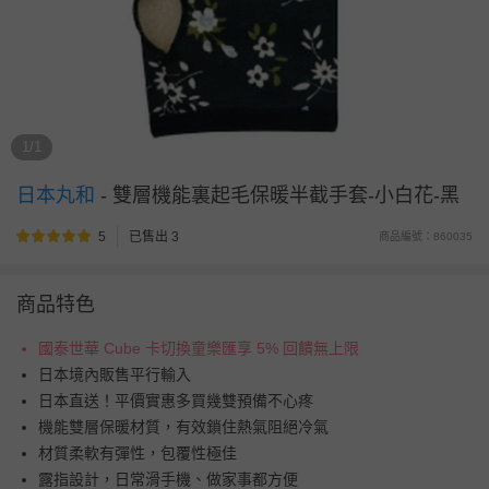
1/1
日本丸和
-
雙層機能裏起毛保暖半截手套-小白花-黑
5
已售出 3
商品編號：860035
商品特色
國泰世華 Cube 卡切換童樂匯享 5% 回饋無上限
日本境內販售平行輸入
日本直送！平價實惠多買幾雙預備不心疼
機能雙層保暖材質，有效鎖住熱氣阻絕冷氣
材質柔軟有彈性，包覆性極佳
露指設計，日常滑手機、做家事都方便