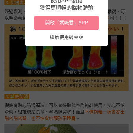
使用APP瀏覽
3. 保暖實測
獲得更順暢的購物體驗
經過實測，同一個人穿上一般純棉襪和 PokaPoka 暖暖襪，可
以明顯看到右邊的腳在
經過 15 分鐘之後明顯溫暖許多
啊！！！
開啟「媽咪愛」APP
繼續使用網頁版
4. 鞋底防滑
襪底有貼心防滑顆粒，可以直接取代室內拖鞋使用，安心不怕
滑倒，很推薦給長輩、孕媽咪穿喔！而且
不像拖鞋一樣會發出
啪嗒啪嗒聲，也不怕會吵醒孩子睡覺
。