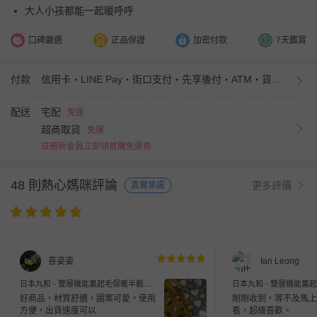
大人小孩都能一起暖呼呼
口碑嚴選
正品保證
加密付款
7天鑑賞
付款
信用卡・LINE Pay・街口支付・先享後付・ATM・貨到付款・iPASS MONEY
配送
宅配
免運
超商取貨
免運
註冊新會員立即領首購免運券
48 則熱心媽咪評論
更多評價
真實承諾
喜姿姿
Ian Leong
日本丸和 - 雙層機能裏起毛保暖半截手
日本丸和 - 雙層機能裏
套-可愛刺蝟-奶油黃
套-夜空貓頭鷹-深藍 (10x1
好商品，材質舒適，圖案可愛，使用
剛剛收到，等不及馬上
方便，出貨速度可以
看，超級喜歡。