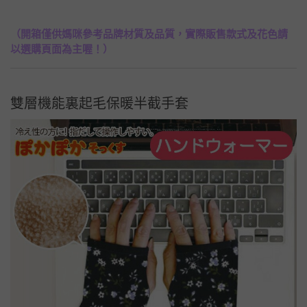
（開箱僅供媽咪參考品牌材質及品質，實際販售款式及花色請
以選購頁面為主喔！）
雙層機能裏起毛保暖半截手套