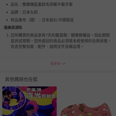
品名：雙層機能裏起毛保暖半截手套
品牌：日本丸和
商品產地（國）：日本設計,中國製造
退換貨須知
您所購買的商品享有7天的鑑賞期／猶豫期權益，但此期間
並非試用期，您所退回的商品必須是未經使用的全新狀態，
包含完整包裝、配件、說明文件及贈品等。
如需退換貨，請於收到商品7天（含例假日內提出），如為
看更多
瑕疵退換貨所產生的運費，將由媽咪愛負責處理，若非瑕疵
退貨，您可至『查詢訂單』>『已出貨』中查詢該筆訂單，
並點選『我要退貨』即可進行申請。若有相關退貨問題，請
其他媽咪也在逛
至媽咪愛
LINE@客服ID: @mamilove
我們將依序為您處理
與服務，謝謝。
針對滿件折/滿額贈…等活動，如因部份退貨，而該訂單保
留商品未達活動門檻，將以原價計算，活動贈品亦需一併退
回。