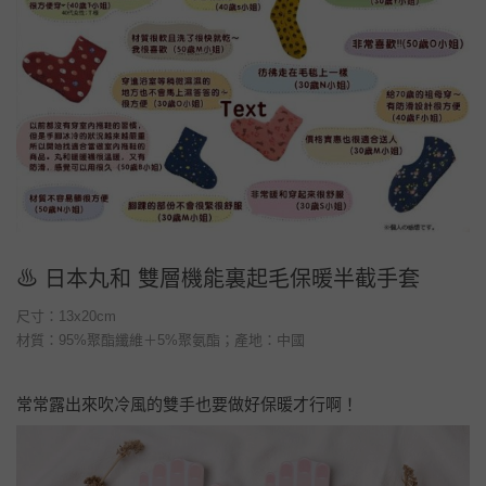
♨ 日本丸和
雙層機能裏起毛保暖半截手套
尺寸：13x20cm
材質：95%聚酯纖維＋5%聚氨酯；產地：中國
常常露出來吹冷風的雙手也要做好保暖才行啊！