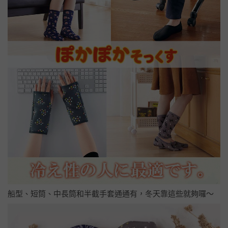
船型、短筒、中長筒和半截手套通通有，冬天靠這些就夠囉～