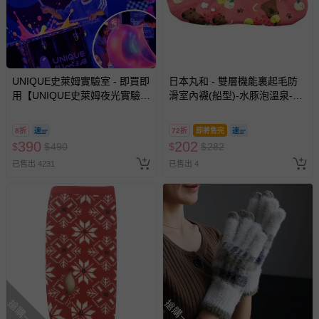
部分商品依據消費者保護法的規定，不適用七天鑑賞期/猶
豫期範圍：
易於腐敗、保存期限較短或解約時即將逾期（例如生鮮
商品、食品等）。
UNIQUE史萊姆實驗室 - 即買即
日本丸和 - 雙層機能裏起毛防
用【UNIQUE史萊姆夜光實驗室
客製化商品（例如客製生日書、姓名貼等）。
滑室內襪(船型)-水豚泡溫泉-粉
@ 台北科教館 】2026/6/11-
紅 (21-25cm)
報紙、期刊或雜誌（惟書籍如經拆封、使用，則酌收整
8/30 (電子票券，於展期現場憑
新費用）。
8折
72折
即將售完
訂單編號兌換，逾期作廢) (大
390
202
$
$
490
$
$
282
人小孩均一價(3歲以上需購票))
經消費者拆封之影音商品或電腦軟體（例如 DVD、CD
已售出 4231
已售出 4
等）。
非以有形媒介提供之數位內容或一經提供即為完成之線
上服務，經消費者事先同意始提供（例如線上課程、遊
戲或活動點數等）。
已拆封之以下類型商品：
-個人衛生用品（例如尿布、貼身衣物、泳裝、襪子、地
墊、寢具類等）。
-新生兒親膚衣物（嬰幼兒包巾與背巾、包屁衣、學習
搶購一空
搶購一空
褲、紗布衣等）。