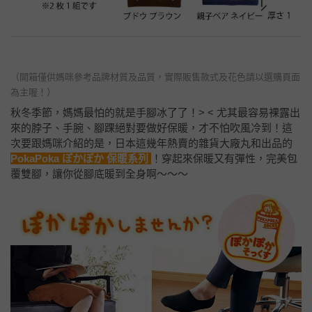
（開箱僅供媽咪參考品牌材質及品質，實際販售款式及花色請以選購頁面
為主喔！）
秋冬季節，媽媽最怕的就是手腳冰了了！> < 尤其最容易裸露出
來的脖子、手腕、腳踝絕對要做好保暖，才不怕吹風冷到！這
次要跟媽咪介紹的是，日本這幾年熱賣的雜貨大廠丸和出品的
PokaPoka ぽかぽか 保暖系列
！穿起來保暖又有彈性，完美包
覆雙腳，讓你從腳底暖到全身啊～～～