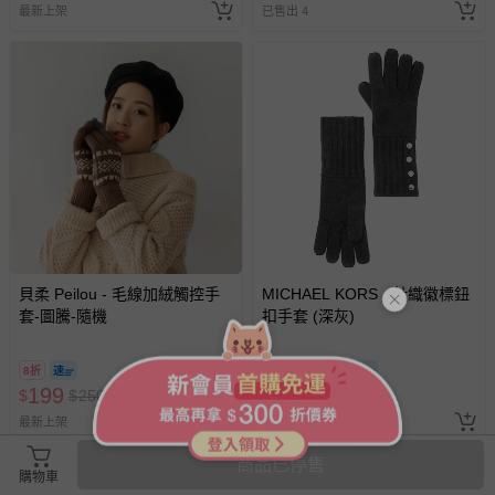
最新上架
已售出 4
貝柔 Peilou - 毛線加絨觸控手
MICHAEL KORS - 針織徽標鈕
套-圖騰-隨機
扣手套 (深灰)
8折
5折
即將售完
199
1990
$
$
250
$
$
3990
最新上架
最新上架
商品已停售
購物車