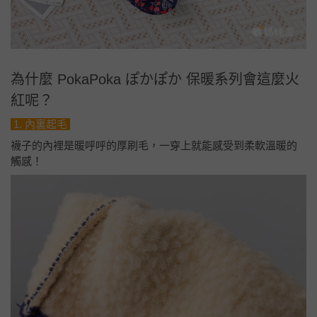
為什麼 PokaPoka ぽかぽか 保暖系列會這麼火
紅呢？
1. 內裏起毛
襪子的內裡是暖呼呼的厚刷毛，一穿上就能感受到柔軟溫暖的
觸感！