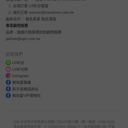
台灣訂單
LINE@客服
海外訂單
service@mamilove.com.tw
廠商合作：
報名表單 點此填寫
專業顧問服務
品牌、通路行銷業務陪跑顧問服務
partner@upn.com.tw
追蹤我們
LINE@
LINE社群
Instagram
媽咪愛團購
新手爸媽諮詢站
媽咪愛VIP選物社
106 台北市大安區敦化南路二段105號15樓，統一編號：53925591
食品業者登錄字號：A-153925591-00000-7，北市衛器販 (安) 字第