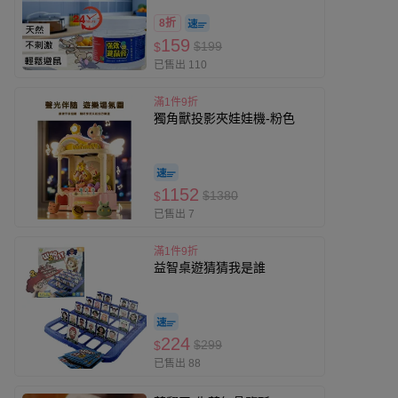
8折
159
$199
$
已售出 110
滿1件9折
獨角獸投影夾娃娃機-粉色
1152
$1380
$
已售出 7
滿1件9折
益智桌遊猜猜我是誰
224
$299
$
已售出 88