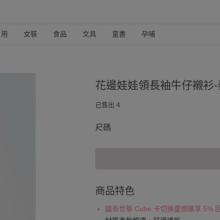
日用
女裝
食品
文具
童書
孕哺
花邊娃娃領長袖牛仔襯衫-
已售出 4
尺碼
商品特色
國泰世華 Cube 卡切換童樂匯享 5%