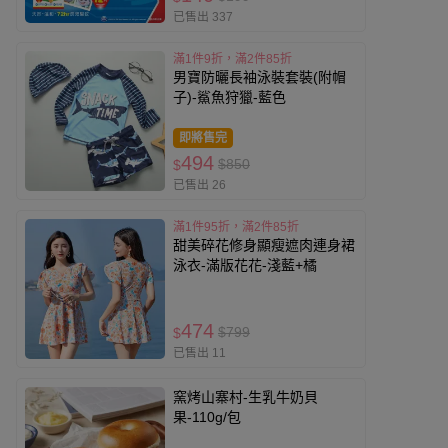
已售出 337
滿1件9折，滿2件85折
男寶防曬長袖泳裝套裝(附帽
子)-鯊魚狩獵-藍色
即將售完
494
$850
$
已售出 26
滿1件95折，滿2件85折
甜美碎花修身顯瘦遮肉連身裙
泳衣-滿版花花-淺藍+橘
474
$799
$
已售出 11
窯烤山寨村-生乳牛奶貝
果-110g/包