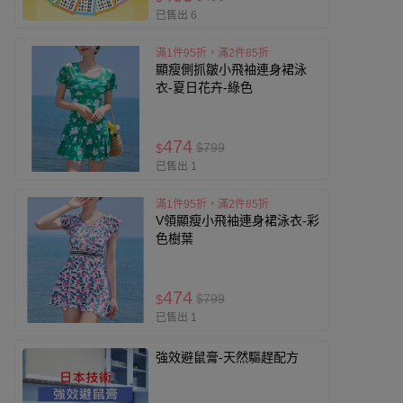
已售出 6
滿1件95折，滿2件85折
顯瘦側抓皺小飛袖連身裙泳
衣-夏日花卉-綠色
474
$799
$
已售出 1
滿1件95折，滿2件85折
V領顯瘦小飛袖連身裙泳衣-彩
色樹葉
474
$799
$
已售出 1
強效避鼠膏-天然驅趕配方