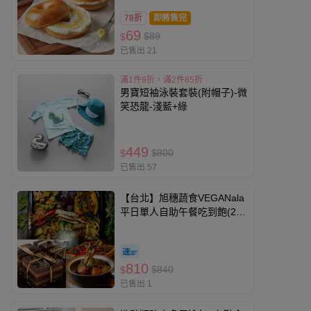
78折
即將售完
69
$89
$
已售出 21
滿1件9折，滿2件85折
男寶短袖泳裝套裝(附帽子)-微
笑恐龍-淺藍+綠
449
$800
$
已售出 57
【台北】旭穗蔬食VEGANala
平日單人自助午餐吃到飽(2張
組)
810
$840
$
已售出 1