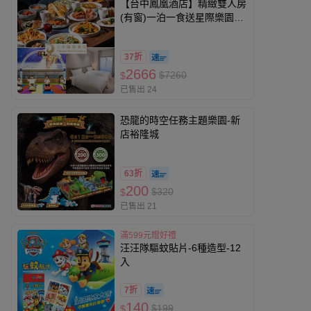
【台中鳳凰酒店】精緻雙人房
(有窗)一泊一食送星際樂園兩
張
37折
2666
$7260
$
已售出 24
恐龍的時空任務主題樂園-新
店裕隆城
63折
200
$320
$
已售出 21
滿599元贈好禮
汪汪隊驅蚊貼片-6種造型-12
入
7折
140
$199
$