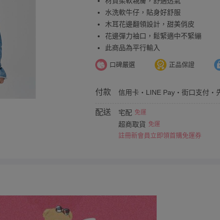
材質柔軟親膚，舒適透氣
水洗軟牛仔，貼身好舒服
木耳花邊翻領設計，甜美俏皮
花邊彈力袖口，鬆緊適中不緊繃
此商品為平行輸入
口碑嚴選
正品保證
付款
信用卡・LINE Pay・街口支付・
配送
宅配
免運
超商取貨
免運
註冊新會員立即領首購免運券