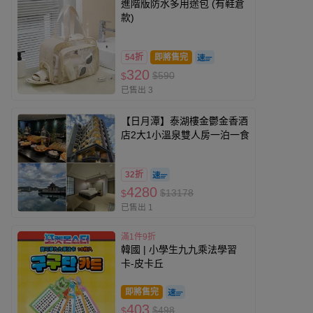
進階版防水多用途包 (有鞋倉
款)
54折
即將售完
320
$590
$
已售出 3
【日月潭】泰湖樓金鬱金香酒
店2大1小溫泉雙人房一泊一食
32折
4280
$13178
$
已售出 1
滿1件9折
韓國 | 小學生九九乘法學習
卡-皮卡丘
即將售完
403
$498
$