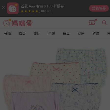
首載 App 現領 $ 100 折價券
點我領券
( 10000+ )
分類
首頁
嬰幼
童裝
玩具
家居
旅遊