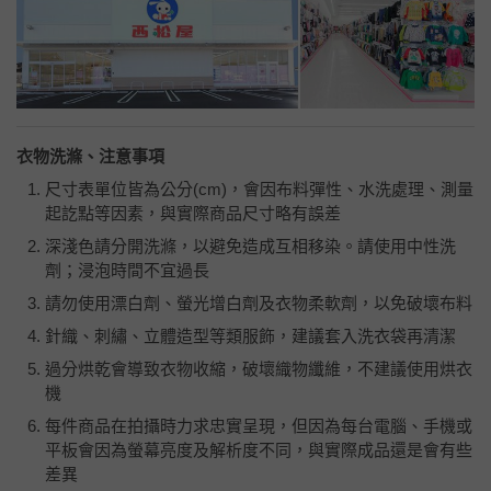
衣物洗滌、注意事項
尺寸表單位皆為公分
(cm)
，會因布料彈性、水洗處理、測量
起訖點等因素，與實際商品尺寸略有誤差
深淺色請分開洗滌，以避免造成互相移染。請使用中性洗
劑；浸泡時間不宜過長
請勿使用漂白劑、螢光增白劑及衣物柔軟劑，以免破壞布料
針織、刺繡、立體造型等類服飾，建議套入洗衣袋再清潔
過分烘乾會導致衣物收縮，破壞織物纖維，不建議使用烘衣
機
每件商品在拍攝時力求忠實呈現，但因為每台電腦、手機或
平板會因為螢幕亮度及解析度不同，與實際成品還是會有些
差異