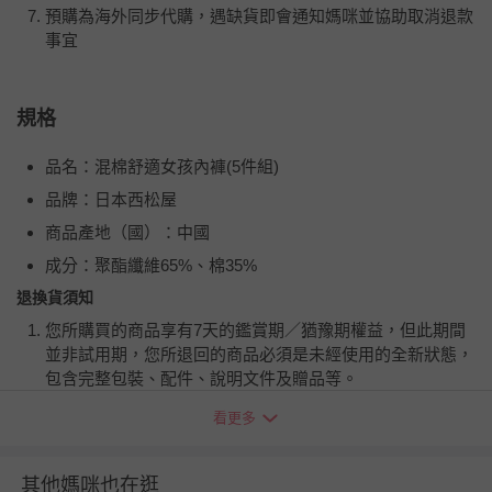
預購為海外同步代購，遇缺貨即會通知媽咪並協助取消退款
事宜
規格
品名：混棉舒適女孩內褲(5件組)
品牌：日本西松屋
商品產地（國）：中國
成分：聚酯纖維65%、棉35%
退換貨須知
您所購買的商品享有7天的鑑賞期／猶豫期權益，但此期間
並非試用期，您所退回的商品必須是未經使用的全新狀態，
包含完整包裝、配件、說明文件及贈品等。
看更多
如需退換貨，請於收到商品7天（含例假日內提出），如為
瑕疵退換貨所產生的運費，將由媽咪愛負責處理，若非瑕疵
退貨，您可至『查詢訂單』>『已出貨』中查詢該筆訂單，
其他媽咪也在逛