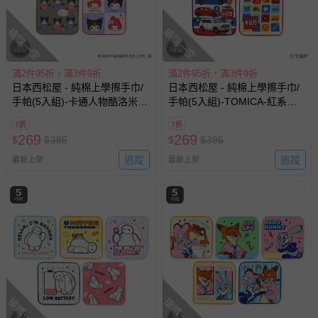
搶購一空
搶購一空
滿2件95折，滿3件9折
滿2件95折，滿3件9折
日本西松屋 - 純棉上學擦手巾/
日本西松屋 - 純棉上學擦手巾/
手帕(5入組)-卡通人物酷洛米-
手帕(5入組)-TOMICA-紅系
粉紅&紫 (16×16cm)
(16×16cm)
7折
7折
269
269
$
$
385
$
$
385
追蹤
追蹤
最新上架
最新上架
搶購一空
搶購一空