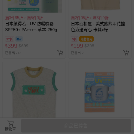
滿3件95折，滿5件9折
滿2件95折，滿3件9折
日本繽得若 - UV 防曬噴霧
日本西松屋 - 美式熊熊印花撞
SPF50+ PA++++-草本-250g
色滾邊背心-卡其x綠
57折
5折
即將售完
399
199
$
$
699
$
$
398
已售出 713
已售出 2
商品已停售
滿2件95折，滿3件9折
滿3件95折，滿5件9折
購物車