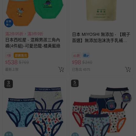
滿2件95折，滿3件9折
日本 MIYOSHI 無添加 - 【親子
日本西松屋 - 混棉男孩三角內
首選】無添加泡沫洗手乳補充
褲(4件組)-可愛恐龍-橘黃藍綠
包-300ml
7折
即將售完
41折
538
98
$
$
769
$
$
240
最新上架
已售出 4575