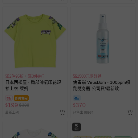
滿2件95折，滿3件9折
滿1500元贈好禮
日本西松屋 - 肩部帥氣印花短
病毒崩 VirusBom - 100ppm噴
袖上衣-萊姆
劑隨身瓶-公司貨/最新效
期-100ml
5折
即將售完
199
370
$
$
398
$
最新上架
已售出 98974