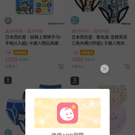
亦保留出貨與否的權利。離島、偏遠地區、樓層親送等加價
費用，可能會另需加收。
商品實際的配達日期，可於訂單個人資料內的查詢訂單內，
已出貨通知之訊息為主。
滿2件95折，滿3件9折
如您收到商品，請依正常流程檢查是否完好，若商品遇瑕疵
滿2件95折，滿3件9折
日本西松屋 - 純棉上學擦手巾/
日本西松屋 - 聯名款 混棉男孩
情形，您可申請更換新品或退貨，請見：
退貨的辦理流程
。
手帕(5入組)-卡通人物玩具總動
三角內褲(3件組)-卡通人物米
若您對於會員帳號、商品訂購與資訊、購物流程、付款方
員 (16×16cm)
奇-淺灰藍
7折
即將售完
7折
即將售完
式、折價券與購物金的使用、退貨及商品運送方式等有疑
269
580
$
$
385
$
$
829
問，你可詳見：
媽咪愛客服中心
。
已售出 1
已售出 2
預購商品：預購為海外同步代購，遇缺貨即會通知媽咪並協
助取消退款事宜。
商品如因「價格、組合」等錯誤原因，導致無法安排出貨，
會主動以簡訊及mail通知訂單取消事宜，並將提供適當補
償。