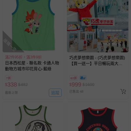
搶購一空
滿2件95折，滿3件9折
巧虎夢想樂園 - (巧虎夢想樂園)
日本西松屋 - 聯名款 卡通人物
【買一送一】平日暢玩兩大一
動物方城市印花背心-藍綠
小套票 (正券為電子票券現場兌
換，贈送券現場領取)-效期至
7折
62折
2026/10/16 正券逾期視同現金
338
999
$
$
482
$
$
1600
券使用
已售出 48
追蹤
最新上架