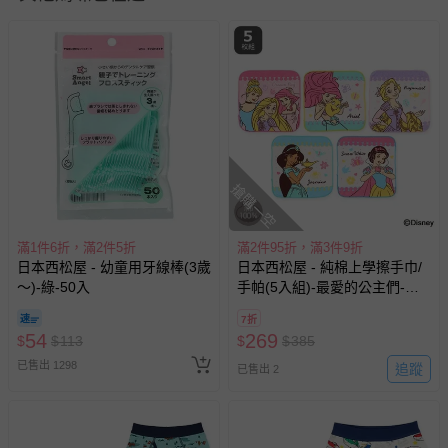
並點選『我要退貨』即可進行申請。若有相關退貨問題，請
至媽咪愛
LINE@客服ID: @mamilove
我們將依序為您處理
與服務，謝謝。
針對滿件折/滿額贈…等活動，如因部份退貨，而該訂單保
留商品未達活動門檻，將以原價計算，活動贈品亦需一併退
回。
搶購一空
部分商品依據消費者保護法的規定，不適用七天鑑賞期/猶
豫期範圍：
易於腐敗、保存期限較短或解約時即將逾期（例如生鮮
滿1件6折，滿2件5折
滿2件95折，滿3件9折
日本西松屋 - 幼童用牙線棒(3歲
日本西松屋 - 純棉上學擦手巾/
商品、食品等）。
～)-綠-50入
手帕(5入組)-最愛的公主們-粉
客製化商品（例如客製生日書、姓名貼等）。
紫綠系 (16×16cm)
7折
報紙、期刊或雜誌（惟書籍如經拆封、使用，則酌收整
54
269
$
$
113
$
$
385
新費用）。
已售出 1298
追蹤
已售出 2
經消費者拆封之影音商品或電腦軟體（例如 DVD、CD
等）。
非以有形媒介提供之數位內容或一經提供即為完成之線