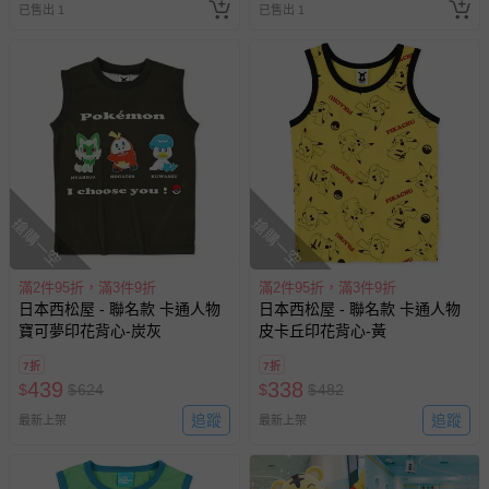
已售出 1
已售出 1
搶購一空
搶購一空
滿2件95折，滿3件9折
滿2件95折，滿3件9折
日本西松屋 - 聯名款 卡通人物
日本西松屋 - 聯名款 卡通人物
寶可夢印花背心-炭灰
皮卡丘印花背心-黃
7折
7折
439
338
$
$
624
$
$
482
追蹤
追蹤
最新上架
最新上架