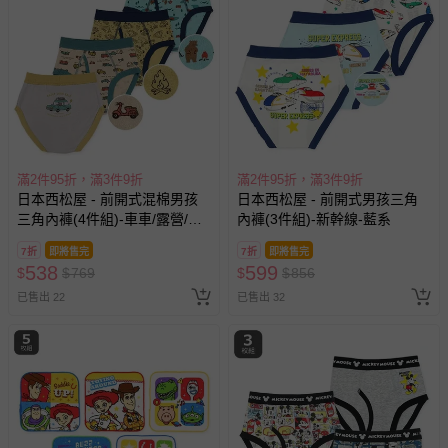
上服務，經消費者事先同意始提供（例如線上課程、遊
戲或活動點數等）。
已拆封之以下類型商品：
-個人衛生用品（例如尿布、貼身衣物、泳裝、襪子、地
墊、寢具類等）。
-新生兒親膚衣物（嬰幼兒包巾與背巾、包屁衣、學習
褲、紗布衣等）。
-接觸性孕哺產品（奶嘴、奶瓶、擠乳器、哺乳衣、托腹
滿2件95折，滿3件9折
滿2件95折，滿3件9折
帶束縛衣、餐搖椅等）。
日本西松屋 - 前開式混棉男孩
日本西松屋 - 前開式男孩三角
-其他原廠盒裝商品封口處已貼上「不可拆封」，或具警
三角內褲(4件組)-車車/露營/小
內褲(3件組)-新幹線-藍系
示字句等說明貼紙、封條者。
熊-灰綠黃
7折
即將售完
7折
即將售完
國際航空、客運、訂房等服務。
538
599
$
$
769
$
$
856
已售出 22
已售出 32
相關的退換貨辦理流程，可詳見：
退換貨 & 退款問題
其他常見問題：
運送服務：目前提供的運送僅限台灣本島。如您位於離島地
區，可能會無法配送，或須依據商品需加收離島運費。廠商