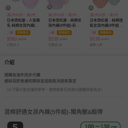
滿2件95折，滿3件9折
滿2件95折，滿3件9折
滿2件95折，滿3件9折
日本西松屋 - 人氣聯
日本西松屋 - 純棉女
日本西松屋 - 純棉透
名 純棉女孩內褲(3
孩內褲(4件組)-彩虹/
氣女孩內褲(4件組)-
件組)-米菲兔-粉紅紫
獨角獸/雨傘-紫粉藍
經典圓點-莫蘭迪系
7折
即將售完
7折
即將售完
7折
即將售完
黃
黃
$
580
$
538
$
538
829
769
769
$
$
$
已售出 5
已售出 42
最新上架
介紹
預購為海外同步代購
遇缺貨即會通知媽咪並協助取消退款事宜
（以下圖片款式僅供參考，實際販售花色請以選購頁面為主）
混棉舒適女孩內褲(5件組)-獨角獸&緞帶