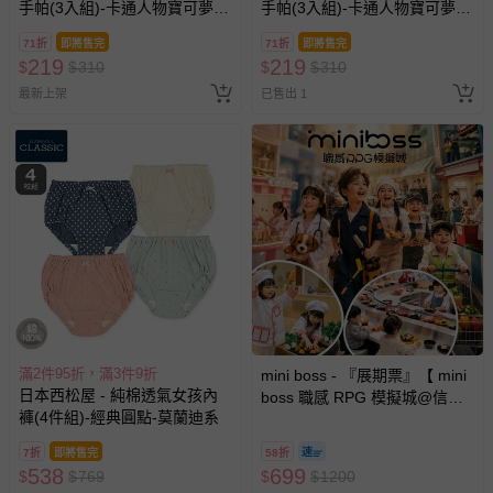
手帕(3入組)-卡通人物寶可夢-
手帕(3入組)-卡通人物寶可夢-
綠系 (16×16cm)
黃系 (16×16cm)
71折
即將售完
71折
即將售完
219
219
$
$
310
$
$
310
最新上架
已售出 1
滿2件95折，滿3件9折
mini boss - 『展期票』【 mini
日本西松屋 - 純棉透氣女孩內
boss 職感 RPG 模擬城@信義
褲(4件組)-經典圓點-莫蘭迪系
A11 】2026/7/10-8/30 (電子票
券，於展期現場憑訂單編號兌
7折
即將售完
58折
換，依現場梯次安排入場，逾
538
699
$
$
769
$
$
1200
期作廢) (兒童票(2歲以上)贈一