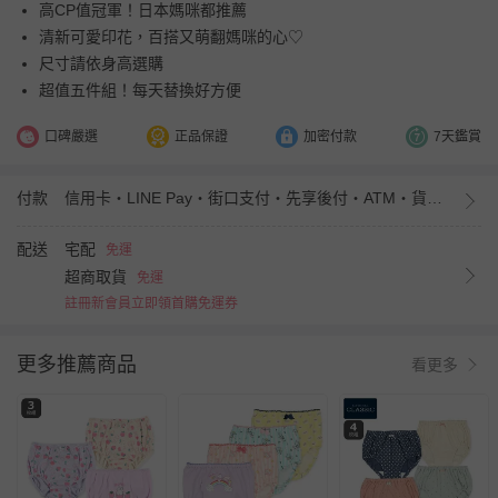
高CP值冠軍！日本媽咪都推薦
清新可愛印花，百搭又萌翻媽咪的心♡
尺寸請依身高選購
超值五件組！每天替換好方便
口碑嚴選
正品保證
加密付款
7天鑑賞
付款
信用卡・LINE Pay・街口支付・先享後付・ATM・貨到付款・iPASS MONEY
配送
宅配
免運
超商取貨
免運
註冊新會員立即領首購免運券
更多推薦商品
看更多