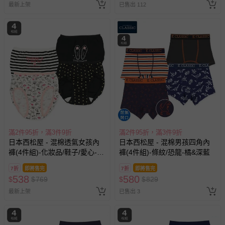
最新上架
已售出 112
名陪伴成人)
滿2件95折，滿3件9折
滿2件95折，滿3件9折
日本西松屋 - 混棉透氣女孩內
日本西松屋 - 混棉男孩四角內
褲(4件組)-化妝品/鞋子/愛心-黑
褲(4件組)-條紋/恐龍-橘&深藍
白系
7折
即將售完
7折
即將售完
538
580
$
$
769
$
$
829
最新上架
已售出 3