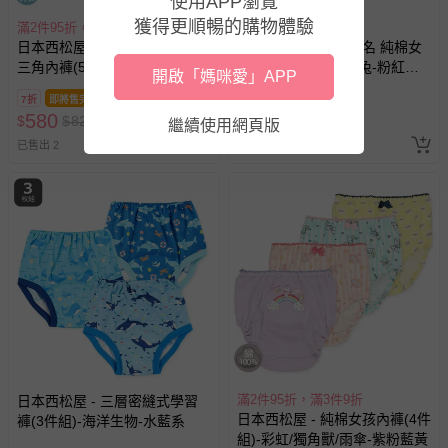
使用APP瀏覽
獲得更順暢的購物體驗
滿2件95折，滿3件9折
滿2件95折，滿3件9折
日本西松屋 - 前開式混棉男孩
日本西松屋 - 人氣聯名 純棉女
三角內褲(5件組)-工程車們-藍
孩內褲(3件組)-米菲兔-粉紅紫
開啟「媽咪愛」APP
系
黃
7折
即將售完
7折
即將售完
580
580
$
$
829
$
$
829
繼續使用網頁版
已售出 2
已售出 5
滿2件95折，滿3件9折
日本西松屋 - 三層密縫式學習
日本西松屋 - 純棉女孩內褲(4件
褲(3件組)-海洋生物-水藍系
組)-彩虹/獨角獸/雨傘-紫粉藍黃