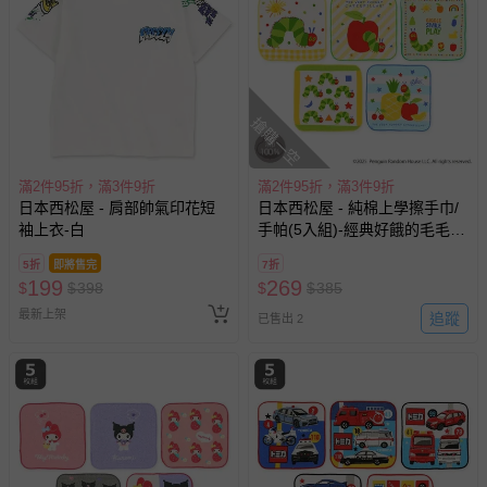
搶購一空
滿2件95折，滿3件9折
滿2件95折，滿3件9折
日本西松屋 - 肩部帥氣印花短
日本西松屋 - 純棉上學擦手巾/
袖上衣-白
手帕(5入組)-經典好餓的毛毛
蟲-綠系 (16×16cm)
5折
即將售完
7折
199
269
$
$
398
$
$
385
最新上架
追蹤
已售出 2