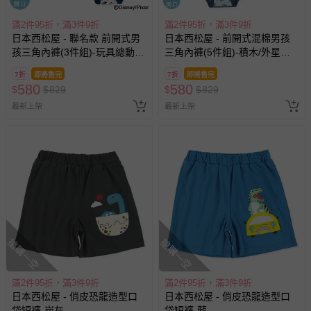
滿2件95折，滿3件9折
滿2件95折，滿3件9折
日本西松屋 - 聯名款 前開式男
日本西松屋 - 前開式混棉男孩
孩三角內褲(3件組)-玩具總動
三角內褲(5件組)-積木/外星人-
員-藍灰系
藍紅橘系
7折
即將售完
7折
即將售完
580
580
$
$
829
$
$
829
最新上架
最新上架
搶購一空
搶購一空
滿2件95折，滿3件9折
滿2件95折，滿3件9折
日本西松屋 - 俏皮恐龍造型口
日本西松屋 - 俏皮恐龍造型口
袋短褲-炭灰
袋短褲-藍