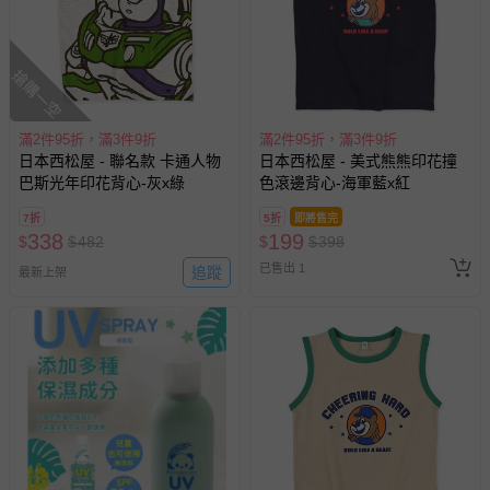
搶購一空
滿2件95折，滿3件9折
滿2件95折，滿3件9折
日本西松屋 - 聯名款 卡通人物
日本西松屋 - 美式熊熊印花撞
巴斯光年印花背心-灰x綠
色滾邊背心-海軍藍x紅
7折
5折
即將售完
338
199
$
$
482
$
$
398
已售出 1
追蹤
最新上架