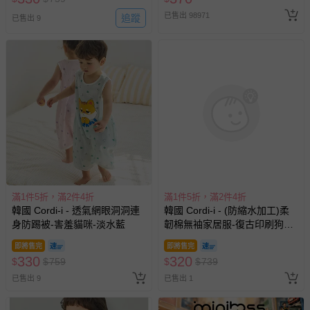
1. 尺寸表單位皆為公分(cm)，實際尺寸會因布料彈性、水洗、
測量起迄點等因素略有誤差。
滿1件5折，滿2件4折
UNIQUE史萊姆實驗室 - 即買即
2. 每個尺寸的月數和建議年齡僅供參考，體重和體型可能會根
韓國 Cordi-i - (防縮水加工)柔
用【UNIQUE史萊姆夜光實驗室
據寶寶的生長發育而有所不同，建議參考寶貝現有的衣物尺寸
韌棉無袖家居服-復古印刷黃熊-
@ 台北科教館 】2026/6/11-
做對照。
藍X芥黃
8/30 (電子票券，於展期現場憑
3. 第一次穿之前，建議單獨手洗。
即將售完
8折
訂單編號兌換，逾期作廢) (大
320
390
4. 建議以冷水清洗，以免造成移染或掉色。
$
$
739
$
$
490
人小孩均一價(3歲以上需購票))
5. 若含牛仔布、有色布料容易互相染色，請分開或單獨洗滌，
已售出 3
已售出 4231
以免相互移染。請使用中性洗劑。浸泡時間不宜過長。
6. 衣物若含圖案、印花等設計均建議手洗；如需機洗，請務必
將衣服翻面放入洗衣網、再放洗衣機，以免刮損圖樣。（若有
標註不可機洗或乾洗，請勿機洗、乾洗）
7. 請勿使用漂白劑、螢光增白劑及衣物柔軟劑，以免破壞布料
或導致掉色。
8. 洗滌後立刻晾乾，勿使用烘衣機。過分烘乾可能會破壞織物
纖維、導致衣物收縮。如有熨燙需求，請低溫熨燙。
9. 每件商品於拍攝時均力求忠實呈現，但因每台電腦、手機或
搶購一空
平板等設備之螢幕亮度、解析度不同，可能會有些許色差，謝
謝媽咪爸比們的體諒。
滿1件5折，滿2件4折
滿1500元贈好禮
10. 提醒您，七天猶豫期並非七天試用期呦！商品需保持全新、