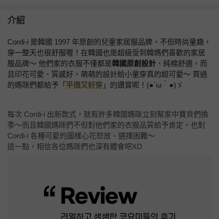
介紹
Cordi-i 是韓國 1997 年原創的兒童家居服品牌，不但時尚童趣，
穿一整天也很舒服喔！在韓國也是超級受到韓媽們喜歡的家居
服品牌～ 他們家的衣服不僅都是
韓國原創設計
、純棉舒適，而
且印花可愛、質感好，萌萌的設計給小童穿真的超可愛～ 買過
的媽咪們都給予「
平價又好穿
」的讚賞呢！(●´ω｀●)ゞ