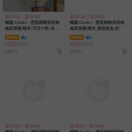
褲、紗布衣等）。
-接觸性孕哺產品（奶嘴、奶瓶、擠乳器、哺乳衣、托腹
帶束縛衣、餐搖椅等）。
-其他原廠盒裝商品封口處已貼上「不可拆封」，或具警
示字句等說明貼紙、封條者。
國際航空、客運、訂房等服務。
相關的退換貨辦理流程，可詳見：
退換貨 & 退款問題
滿1件5折，滿2件4折
滿1件5折，滿2件4折
其他常見問題：
韓國 Cordi-i - 透氣網眼洞洞無
韓國 Cordi-i - 透氣網眼洞洞無
運送服務：目前提供的運送僅限台灣本島。如您位於離島地
袖家居服/睡衣-泳圈小熊-黃
袖家居服/睡衣-浮潛水獺-藍
區，可能會無法配送，或須依據商品需加收離島運費。廠商
即將售完
即將售完
亦保留出貨與否的權利。離島、偏遠地區、樓層親送等加價
320
320
$
$
739
$
$
739
費用，可能會另需加收。
已售出 7
已售出 6
商品實際的配達日期，可於訂單個人資料內的查詢訂單內，
已出貨通知之訊息為主。
如您收到商品，請依正常流程檢查是否完好，若商品遇瑕疵
情形，您可申請更換新品或退貨，請見：
退貨的辦理流程
。