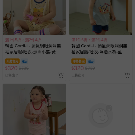
回。
330
320
$
$
759
$
$
739
已售出 9
已售出 1
部分商品依據消費者保護法的規定，不適用七天鑑賞期/猶
豫期範圍：
易於腐敗、保存期限較短或解約時即將逾期（例如生鮮
商品、食品等）。
客製化商品（例如客製生日書、姓名貼等）。
報紙、期刊或雜誌（惟書籍如經拆封、使用，則酌收整
新費用）。
經消費者拆封之影音商品或電腦軟體（例如 DVD、CD
等）。
非以有形媒介提供之數位內容或一經提供即為完成之線
滿1件5折，滿2件4折
mini boss - 『展期票』【 mini
上服務，經消費者事先同意始提供（例如線上課程、遊
韓國 Cordi-i - (防縮水加工)柔
boss 職感 RPG 模擬城@信義
戲或活動點數等）。
韌棉無袖家居服-復古印刷棕熊-
A11 】2026/7/10-8/30 (電子票
米膚X綠
券，於展期現場憑訂單編號兌
已拆封之以下類型商品：
即將售完
58折
換，依現場梯次安排入場，逾
-個人衛生用品（例如尿布、貼身衣物、泳裝、襪子、地
320
699
$
$
739
$
$
1200
期作廢) (兒童票(2歲以上)贈一
墊、寢具類等）。
已售出 3
已售出 112
名陪伴成人)
-新生兒親膚衣物（嬰幼兒包巾與背巾、包屁衣、學習