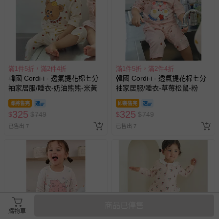
0
325
$
$
749
$
$
749
追蹤
追蹤
已售出 8
已售出 8
滿1件5折，滿2件4折
日本 MIYOSHI 無添加 - 【親子
韓國 Cordi-i - 透氣提花棉七分
首選】無添加泡沫洗手乳補充
袖家居服/睡衣-甜點狗狗-膚
包-300ml
即將售完
破盤
325
95
$
$
749
$
$
240
商品已停售
已售出 7
已售出 4574
購物車