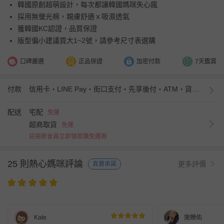
韓國原創超萌設計，每次都讓韓國媽咪失心瘋
採用無螢光棉，親膚舒適ｘ吸濕透氣
獲韓國KC認證，品質保證
版型偏小建議買大1~2號，請參考尺寸表選購
口碑嚴選
正品保證
加密付款
7天鑑賞
付款
信用卡・LINE Pay・街口支付・先享後付・ATM・貨到付款・iPASS MONEY
配送
宅配
免運
超商取貨
免運
註冊新會員立即領首購免運券
25 則熱心媽咪評論
更多評價
真實承諾
Kate
施姍佑