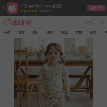
首載 App 現領 $ 100 折價券
點我領券
( 10000+ )
分類
首頁
嬰幼
童裝
玩具
家居
旅遊