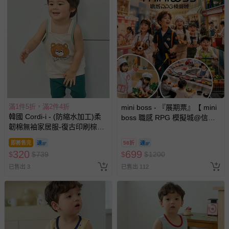
韓國 Cordi-i - 透氣網眼洞洞連
病毒崩 VirusBom - 100ppm噴
完整包裝始可申請退換貨，造成不便敬請見諒。
身防踢被-恐龍滑板車-黃
劑隨身瓶-公司貨/最新效
11. 預購為海外同步代購，如遇缺貨會儘速通知、協助取消訂單/
期-100ml
退款等事宜。
330
370
$
$
759
$
已售出 98971
追蹤
已售出 9
退換貨須知
您所購買的商品享有7天的鑑賞期／猶豫期權益，但此期間
並非試用期，您所退回的商品必須是未經使用的全新狀態，
包含完整包裝、配件、說明文件及贈品等。
如需退換貨，請於收到商品7天（含例假日內提出），如為
瑕疵退換貨所產生的運費，將由媽咪愛負責處理，若非瑕疵
退貨，您可至『查詢訂單』>『已出貨』中查詢該筆訂單，
並點選『我要退貨』即可進行申請。若有相關退貨問題，請
至媽咪愛
LINE@客服ID: @mamilove
我們將依序為您處理
與服務，謝謝。
滿1件5折，滿2件4折
滿1件5折，滿2件4折
韓國 Cordi-i - 透氣網眼洞洞連
韓國 Cordi-i - (防縮水加工)柔
針對滿件折/滿額贈…等活動，如因部份退貨，而該訂單保
身防踢被-害羞貓咪-淡水藍
韌棉無袖家居服-復古印刷狗狗-
留商品未達活動門檻，將以原價計算，活動贈品亦需一併退
粉X紅
即將售完
即將售完