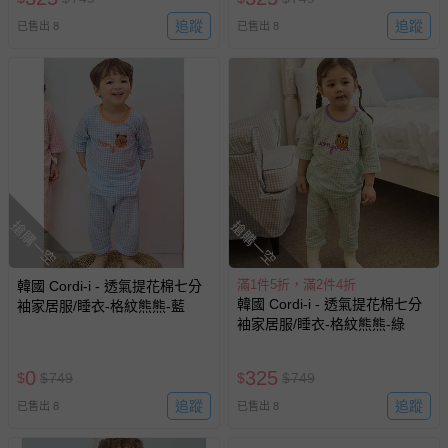
滿1件5折，滿2件4折
滿1件5折，滿2件4折
韓國 Cordi-i - 透氣網眼洞洞短
韓國 Cordi-i - 透氣網眼洞洞短
袖家居服/睡衣-活力花漾-白
袖家居服/睡衣-陶醉熊熊-米黃
即將售完
即將售完
320
320
$
$
739
$
$
739
已售出 6
已售出 7
搶購一空
搶購一空
滿1件5折，滿2件4折
滿1件5折，滿2件4折