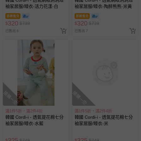
若您對於會員帳號、商品訂購與資訊、購物流程、付款方
式、折價券與購物金的使用、退貨及商品運送方式等有疑
問，你可詳見：
媽咪愛客服中心
。
預購商品：預購為海外同步代購，遇缺貨即會通知媽咪並協
助取消退款事宜。
商品如因「價格、組合」等錯誤原因，導致無法安排出貨，
滿1件5折，滿2件4折
滿1件5折，滿2件4折
會主動以簡訊及mail通知訂單取消事宜，並將提供適當補
韓國 Cordi-i - 透氣網眼洞洞無
韓國 Cordi-i - 透氣網眼洞洞無
償。
袖家居服/睡衣-可可小熊-淡粉
袖家居服/睡衣-渡假兔兔-粉
膚
即將售完
即將售完
320
320
$
$
739
$
$
739
已售出 3
已售出 4