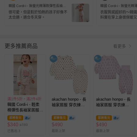
韓國 Cordi-i - 無螢光棉薄款彈性長袖家
韓國 Cordi-i - 無螢
居服-巧克力餅乾-米膚
居服-童話花園-米黃
很可愛，但是對於怕熱的孩子好像不
衣服質感超好的～韓國
太合適，適合冬天穿。
料實在穿上身很保暖又
非常多樣選擇又好可愛
商品！
更多推薦商品
看更多
滿1件5折，滿2件4折
akachan honpo - 長
akachan honpo - 長
韓國 Cordi-i - 輕柔
袖家居服 穿衣練習-
袖家居服 穿衣練習-
棉彈性長袖家居服/
前開式 愛心-象牙白
前開式 浮雕寶石-紫
睡衣-貪睡粉紅豬-白
色
色
即將售完
即將售完
即將售完
$
340
$
490
$
490
780
$
已售出 3
最新上架
最新上架