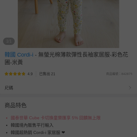
1/1
韓國 Cordi-i
-
無螢光棉薄款彈性長袖家居服-彩色花
圃-米黃
4.9
已售出 21
商品編號：842875
尺碼
商品特色
國泰世華 Cube 卡切換童樂匯享 5% 回饋無上限
韓國境內販售平行輸入
韓國超熱銷 Cordi-i 家居服 ❤︎