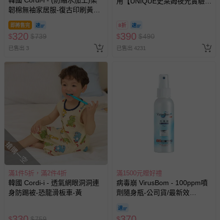
品牌：韓國 Cordi-i
商品產地（國）：原料：韓國、縫製：越南
成分：95%棉＋5%聚氨酯
看更多
其他媽咪也在逛
* 主布料採用無螢光棉；但由於產品特性，除布料以外的部分附
加材質與印花可能含有螢光物質。
貼心小叮嚀