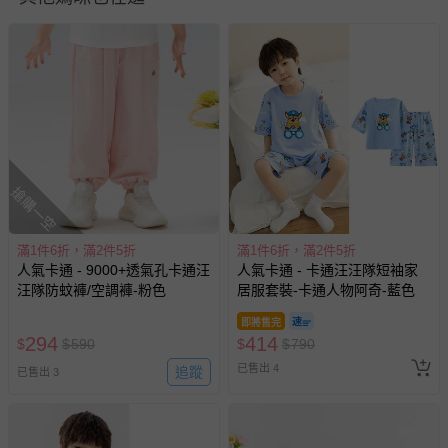
*尺寸為平鋪測量，因測量方式不同，可能存在1-3cm誤差，敬
請諒解！
退換貨須知
搶購一空
您所購買的商品享有7天的鑑賞期／猶豫期權益，但此期間
並非試用期，您所退回的商品必須是未經使用的全新狀態，
滿1件6折，滿2件5折
滿1件6折，滿2件5折
包含完整包裝、配件、說明文件及贈品等。
人氣卡通 - 9000+透氣孔卡通汪
人氣卡通 - 卡通汪汪隊短袖家
汪隊防蚊褲/空調褲-粉色
居服套裝-卡通人物阿奇-藍色
如需退換貨，請於收到商品7天（含例假日內提出），如為
即將售完
瑕疵退換貨所產生的運費，將由媽咪愛負責處理，若非瑕疵
294
414
$
$
590
$
$
790
退貨，您可至『查詢訂單』>『已出貨』中查詢該筆訂單，
已售出 4
追蹤
已售出 3
並點選『我要退貨』即可進行申請。若有相關退貨問題，請
至媽咪愛
LINE@客服ID: @mamilove
我們將依序為您處理
與服務，謝謝。