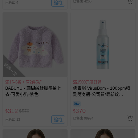
已售出 4265
追蹤
已售出 4
搶購一空
滿1件6折，滿2件5折
滿1500元贈好禮
BABUYU - 珊瑚絨針織長袖上
病毒崩 VirusBom - 100ppm噴
衣-可愛小狗-紫色
劑隨身瓶-公司貨/最新效
期-100ml
312
370
$
$
570
$
已售出 98974
追蹤
已售出 13