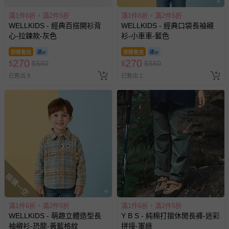
如您收到商品，請依正常流程檢查是否完好，若商品遇瑕疵
滿1件6折，滿2件5折
滿1件6折，滿2件5折
情形，您可申請更換新品或退貨，請見：
退貨的辦理流程
。
WELLKIDS - 經典百搭開衫背
WELLKIDS - 經典口袋長袖襯
心-拉鍊款-灰色
衫-小車車-藍色
若您對於會員帳號、商品訂購與資訊、購物流程、付款方
式、折價券與購物金的使用、退貨及商品運送方式等有疑
即將售完
即將售完
問，你可詳見：
媽咪愛客服中心
。
270
270
$
$
550
$
$
550
預購商品：預購為海外同步代購，遇缺貨即會通知媽咪並協
已售出 8
已售出 2
助取消退款事宜。
商品如因「價格、組合」等錯誤原因，導致無法安排出貨，
會主動以簡訊及mail通知訂單取消事宜，並將提供適當補
償。
搶購一空
滿1件6折，滿2件5折
滿1件6折，滿2件5折
WELLKIDS - 萌趣立體造型長
Y B S - 純棉打摺休閒長褲-迷彩
袖襯衫-恐龍-黃藍格紋
拼接-軍綠