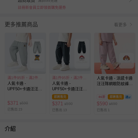
超商取貨
滿$699免運
註冊新會員立即領首購免運券
更多推薦商品
看更多
滿1件95折，滿2件85折
滿1件95折，滿2件85折
人氣卡通 - 涼感卡通
人氣卡通 -
人氣卡通 -
汪汪隊網眼防蚊褲/
UPF50+卡通汪汪隊
UPF50+卡通汪汪隊
空調褲-粉紫
防蚊褲/空調褲-灰藍
防蚊褲/空調褲-藏青
即將售完
86折
即將售完
$
371
590
$
371
$
590
$
590
690
$
$
已售出 23
已售出 13
已售出 1
介紹