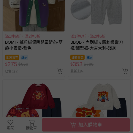
滿1件6折，滿2件5折
滿1件6折，滿2件5折
BOMI - 搖粒絨保暖兒童背心-萌
BBQB - 內刷絨立體刺繡彎刀
趣小表情-紫色
褲/繭型褲-大吉大利-淺灰
即將售完
即將售完
275
353
$
$
560
$
$
788
已售出 2
最新上架
加入購物車
追蹤
購物車