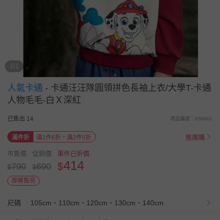
1/1
人氣卡通
-
卡通汪汪隊圓領拼色長袖上衣/大學T-卡通
人物毛毛-白Ｘ深紅
已售出 14
商品編號：838601
進團購
滿件折
滿1件6折，滿2件5折
市售價
促銷價
單件已折價
414
$
790
690
$
$
即將售完
尺碼
105cm、110cm、120cm、130cm、140cm