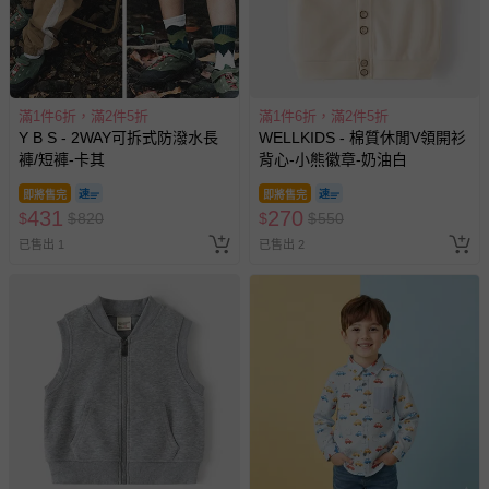
墊、寢具類等）。
-新生兒親膚衣物（嬰幼兒包巾與背巾、包屁衣、學習
褲、紗布衣等）。
-接觸性孕哺產品（奶嘴、奶瓶、擠乳器、哺乳衣、托腹
滿1件6折，滿2件5折
滿1件6折，滿2件5折
帶束縛衣、餐搖椅等）。
Y B S - 2WAY可拆式防潑水長
WELLKIDS - 棉質休閒V領開衫
-其他原廠盒裝商品封口處已貼上「不可拆封」，或具警
褲/短褲-卡其
背心-小熊徽章-奶油白
示字句等說明貼紙、封條者。
即將售完
即將售完
國際航空、客運、訂房等服務。
431
270
$
$
820
$
$
550
已售出 1
已售出 2
相關的退換貨辦理流程，可詳見：
退換貨 & 退款問題
其他常見問題：
運送服務：目前提供的運送僅限台灣本島。如您位於離島地
區，可能會無法配送，或須依據商品需加收離島運費。廠商
亦保留出貨與否的權利。離島、偏遠地區、樓層親送等加價
費用，可能會另需加收。
商品實際的配達日期，可於訂單個人資料內的查詢訂單內，
已出貨通知之訊息為主。