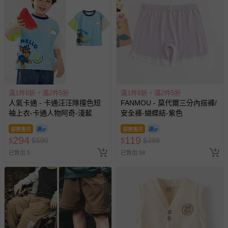
針對滿件折/滿額贈…等活動，如因部份退貨，而該訂單保
留商品未達活動門檻，將以原價計算，活動贈品亦需一併退
回。
部分商品依據消費者保護法的規定，不適用七天鑑賞期/猶
豫期範圍：
易於腐敗、保存期限較短或解約時即將逾期（例如生鮮
滿1件6折，滿2件5折
滿1件6折，滿2件5折
商品、食品等）。
人氣卡通 - 卡通汪汪隊撞色短
FANMOU - 莫代爾三分內搭褲/
客製化商品（例如客製生日書、姓名貼等）。
袖上衣-卡通人物阿奇-淺藍
安全褲-蝴蝶結-紫色
報紙、期刊或雜誌（惟書籍如經拆封、使用，則酌收整
即將售完
即將售完
新費用）。
294
119
$
$
590
$
$
299
經消費者拆封之影音商品或電腦軟體（例如 DVD、CD
已售出 5
已售出 58
等）。
非以有形媒介提供之數位內容或一經提供即為完成之線
上服務，經消費者事先同意始提供（例如線上課程、遊
戲或活動點數等）。
已拆封之以下類型商品：
-個人衛生用品（例如尿布、貼身衣物、泳裝、襪子、地