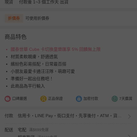
現貨
付款後 1~3 個工作天 出貨
折價券
可使用折價券
商品特色
國泰世華 Cube 卡切換童樂匯享 5% 回饋無上限
材質柔軟親膚，舒適透氣
繽紛色彩易搭配，日常最百搭
小朋友最愛卡通汪汪隊，萌趣可愛
準備好一起出任務吧！
此商品為平行輸入
口碑嚴選
正品保證
加密付款
7天鑑賞
付款
信用卡・LINE Pay・街口支付・先享後付・ATM・貨到付款・iPASS MONEY
配送
宅配
滿$699免運