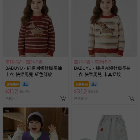
滿1件6折，滿2件5折
滿1件6折，滿2件5折
BABUYU - 純棉圓領針織長袖
BABUYU - 純棉圓領針織長袖
上衣-快樂馬兒-紅色條紋
上衣-快樂馬兒-卡其條紋
即將售完
即將售完
312
312
$
$
570
$
$
570
已售出 2
已售出 6