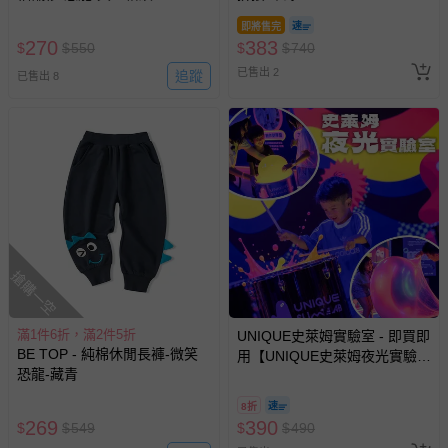
即將售完
270
383
$
$
550
$
$
740
已售出 2
追蹤
已售出 8
搶購一空
滿1件6折，滿2件5折
UNIQUE史萊姆實驗室 - 即買即
BE TOP - 純棉休閒長褲-微笑
用【UNIQUE史萊姆夜光實驗室
恐龍-藏青
@ 台北科教館 】2026/6/11-
8/30 (電子票券，於展期現場憑
8折
訂單編號兌換，逾期作廢) (大
269
390
$
$
549
$
$
490
人小孩均一價(3歲以上需購票))