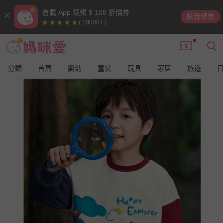
首載 App 現領 $ 100 折價券
點我領券
( 10000+ )
分類
首頁
嬰幼
童裝
玩具
家居
旅遊