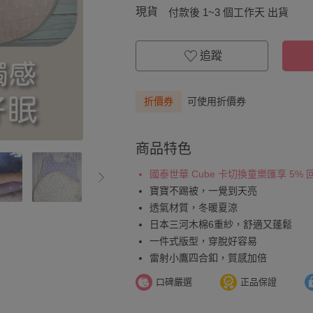
現貨
付款後 1~3 個工作天 出貨
追蹤
折價券
可使用折價券
商品特色
國泰世華 Cube 卡切換童樂匯享 5%
寶寶不踢被，一覺到天亮
透氣材質，冬暖夏涼
日本三河木棉6重紗，舒適又蓬鬆
一件式版型，穿脫好容易
雷射小鷹四合釦，質感加倍
口碑嚴選
正品保證