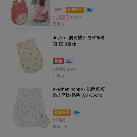
89折
即將售完
1680
$1880
$
已售出 1
JoyNa - 防踢被 四層紗布睡
袋-棕色蘑菇
破盤
498
$747
$
已售出 7
akachan honpo - 防踢被-粉
嫩史努比-橘色 (60~90cm)
即將售完
890
$
最新上架