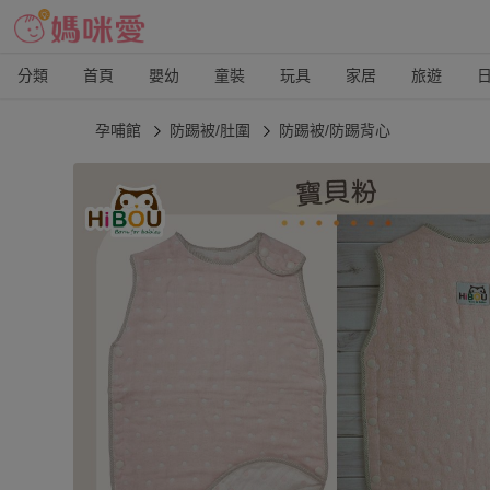
分類
首頁
嬰幼
童裝
玩具
家居
旅遊
孕哺館
防踢被/肚圍
防踢被/防踢背心