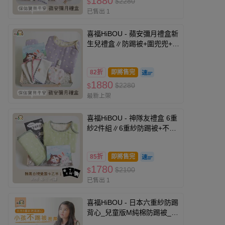
1880
$2280
$
已售出 1
喜福HiBOU - 蘋安彌月禮盒新
生兒禮盒∥防踢被+圍兜兜+福
氣紗布巾+蘋安福袋(彌月禮盒
新生兒禮盒滿月禮盒) (防踢
82折
即將售完
被：香香紫+其他商品配色出
1880
貨)
$2280
$
最新上架
喜福HiBOU - 神隊友禮盒 6重
紗2件組∥6重紗防踢被+不著
涼肚圍(彌月禮盒新生兒禮盒
滿月禮盒) (防踢被：波點綠
85折
即將售完
+其他商品配色出貨)
1780
$2100
$
已售出 1
喜福HiBOU - 日本六重紗防踢
背心_兒童版M純棉防踢被_四
季皆可穿