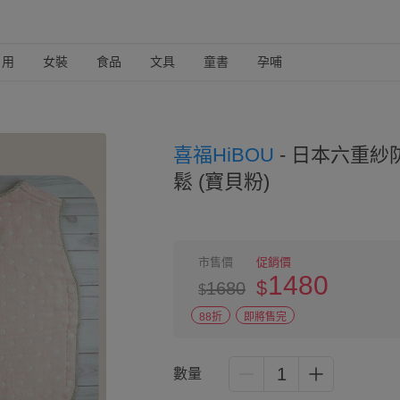
日用
女裝
食品
文具
童書
孕哺
喜福HiBOU
-
日本六重紗防
鬆 (寶貝粉)
市售價
促銷價
1480
$
1680
$
88折
即將售完
1
數量