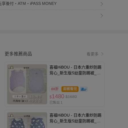
享後付・ATM・iPASS MONEY
更多推薦商品
看更多
喜福HiBOU - 日本六重紗防踢
背心_新生版S幼童防踢被_透
氣蓬鬆 (香香紫)
88折
即將售完
1480
$1680
$
已售出 1
喜福HiBOU - 日本六重紗防踢
背心_新生版S幼童防踢被_透
氣蓬鬆 (好運龍)