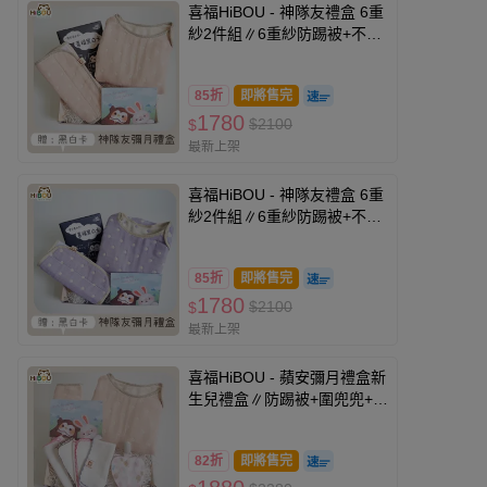
喜福HiBOU - 神隊友禮盒 6重
紗2件組∥6重紗防踢被+不著
涼肚圍(彌月禮盒新生兒禮盒
滿月禮盒) (防踢被：寶貝粉
85折
即將售完
+其他商品配色出貨)
1780
$2100
$
最新上架
喜福HiBOU - 神隊友禮盒 6重
紗2件組∥6重紗防踢被+不著
涼肚圍(彌月禮盒新生兒禮盒
滿月禮盒) (防踢被：香香紫
85折
即將售完
+其他商品配色出貨)
1780
$2100
$
最新上架
喜福HiBOU - 蘋安彌月禮盒新
生兒禮盒∥防踢被+圍兜兜+福
氣紗布巾+蘋安福袋(彌月禮盒
新生兒禮盒滿月禮盒) (防踢
82折
即將售完
被：寶貝粉+其他商品配色出
貨)