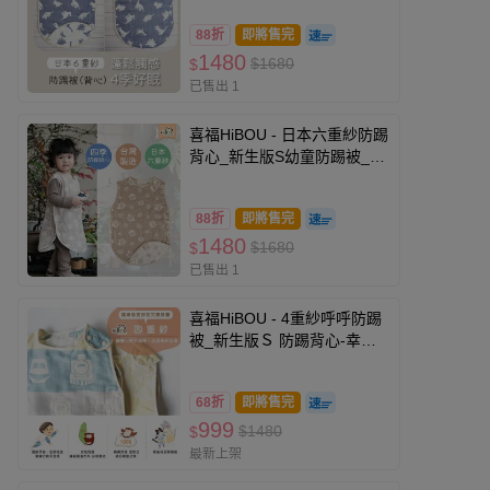
88折
即將售完
1480
$1680
$
已售出 1
喜福HiBOU - 日本六重紗防踢
背心_新生版S幼童防踢被_透
氣蓬鬆
88折
即將售完
1480
$1680
$
已售出 1
喜福HiBOU - 4重紗呼呼防踢
被_新生版Ｓ 防踢背心-幸運
火車 (新生版)
68折
即將售完
999
$1480
$
最新上架