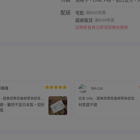
信用卡・LINE Pay・街口支付・
配送
宅配
滿$699免運
超商取貨
滿$699免運
註冊新會員立即領首購免運券
鄭雁雁
Xin Lin
L - 甜美荷葉背後綁帶傘狀背心-
日本 GRL - 甜美荷葉背後綁帶傘狀背心-
)
焦糖棕 (M)
適，雖然不是日本製，但折
材質還不錯
值