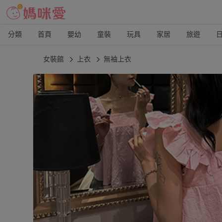
分類
首頁
嬰幼
童裝
玩具
家居
旅遊
女裝館
上衣
無袖上衣