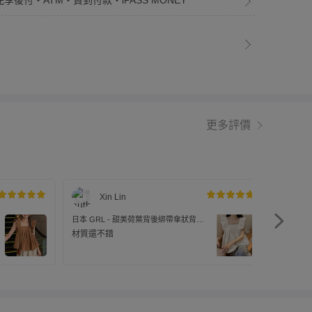
先享後付・ATM・貨到付款・iPASS MONEY
更多評價
Xin Lin
日本 GRL - 甜美荷葉背後綁帶傘狀背心-
日本 GR
無瑕白 (M)
經典黑 (
材質還不錯
黑色很