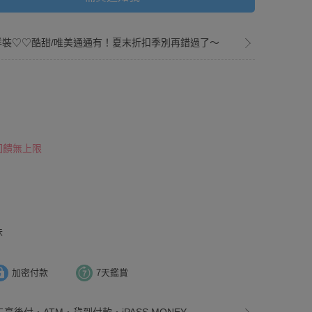
洋裝♡♡酷甜/唯美通通有！夏末折扣季別再錯過了～
 回饋無上限
！
味
加密付款
7天鑑賞