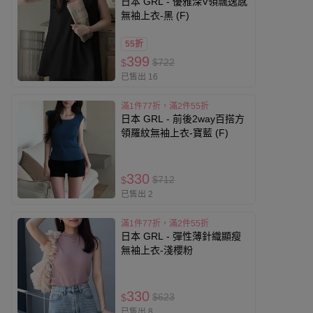
日本 GRL - 優雅深V領飄逸感
無袖上衣-黑 (F)
55折
399
$722
$
已售出 16
滿1件77折，滿2件55折
日本 GRL - 前後2way百搭方
領羅紋無袖上衣-寶藍 (F)
330
$712
$
已售出 2
滿1件77折，滿2件55折
日本 GRL - 彈性薄針織顯瘦
無袖上衣-淺櫻粉
330
$623
$
已售出 8