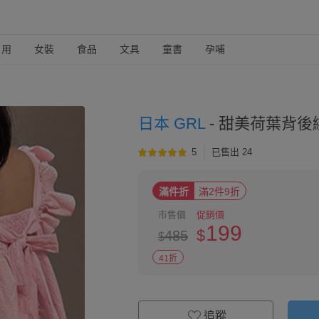
日用
女裝
食品
文具
童書
孕哺
日本 GRL
-
甜美荷葉背後綁
5
已售出 24
滿件折
滿2件9折
市售價
促銷價
199
$
485
$
41折
追蹤