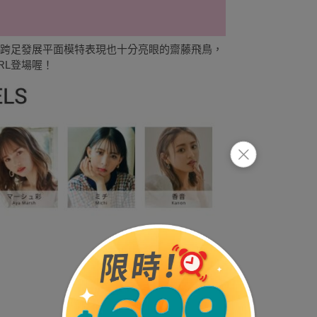
、跨足發展平面模特表現也十分亮眼的齋藤飛鳥，
RL登場喔！