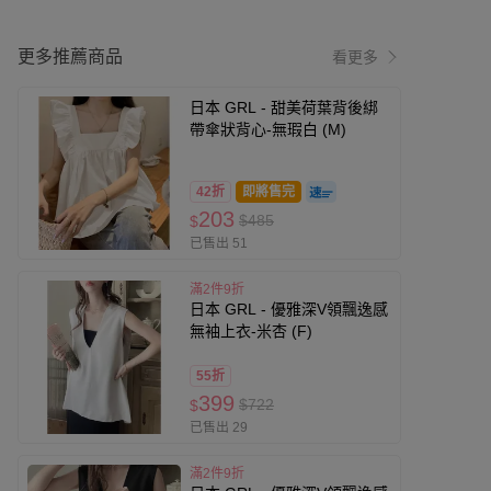
更多推薦商品
看更多
日本 GRL - 甜美荷葉背後綁
帶傘狀背心-無瑕白 (M)
42折
即將售完
203
$485
$
已售出 51
滿2件9折
日本 GRL - 優雅深V領飄逸感
無袖上衣-米杏 (F)
55折
399
$722
$
已售出 29
滿2件9折