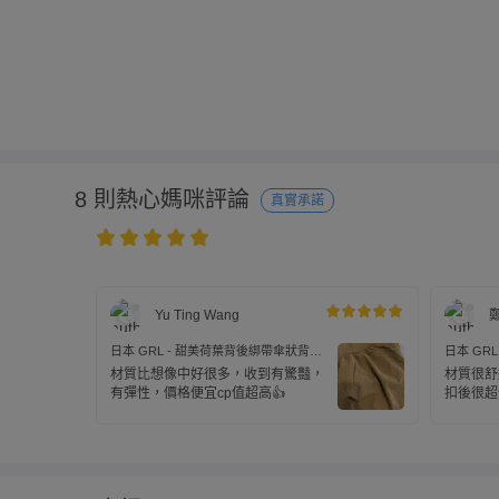
8 則熱心媽咪評論
真實承諾
Yu Ting Wang
日本 GRL - 甜美荷葉背後綁帶傘狀背心-
日本 GR
焦糖棕 (M)
焦糖棕 (M
材質比想像中好很多，收到有驚豔，
材質很舒
有彈性，價格便宜cp值超高👍
扣後很超