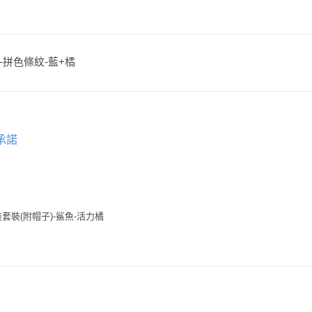
子)-拼色條紋-藍+橘
承諾
套裝(附帽子)-鯊魚-活力橘