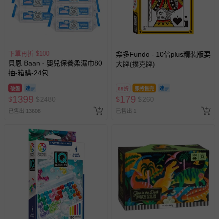
下單再折 $100
樂多Fundo - 10倍plus精裝版耍
貝恩 Baan - 嬰兒保養柔濕巾80
大牌(撲克牌)
抽-箱購-24包
破盤
69折
即將售完
1399
179
$
$
2480
$
$
260
已售出 13608
已售出 1