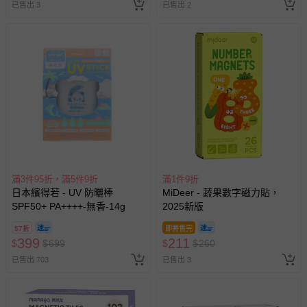
已售出 3
已售出 2
滿3件95折，滿5件9折
滿1件9折
日本繽得若 - UV 防曬棒
MiDeer - 蔬果數字磁力貼，
SPF50+ PA++++-無香-14g
2025新版
57折
即將售完
399
211
$
$
699
$
$
260
已售出 703
已售出 3