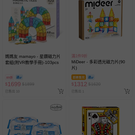
滿1件9折
媽媽友 mamayo - 星鑽磁力片
MiDeer - 多彩透光磁力片(90
套組(附VR教學手冊)-103pcs
片)
89折
即將售完
1699
1312
$
$
1899
$
$
1620
已售出 10
已售出 1