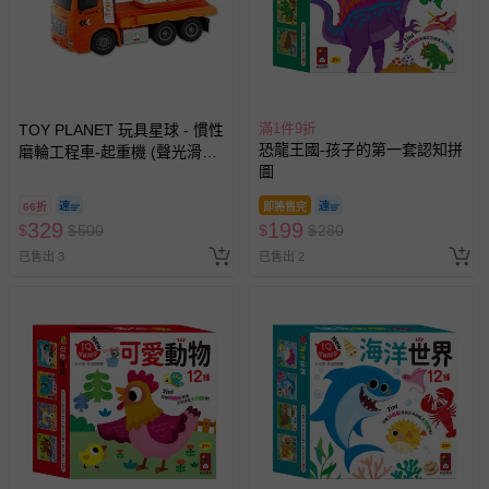
滿1件9折
TOY PLANET 玩具星球 - 慣性
恐龍王國-孩子的第一套認知拼
磨輪工程車-起重機 (聲光滑行
圖
挖土機 拖吊車 水泥車 起重機
廂型車 垃圾車 砂石車 男孩 兒
66折
即將售完
童 玩具 男童生日禮物 )
329
199
$
$
500
$
$
280
已售出 3
已售出 2