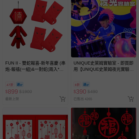
客製化商品（例如客製生日書、姓名貼等）。
報紙、期刊或雜誌（惟書籍如經拆封、使用，則酌收整
新費用）。
經消費者拆封之影音商品或電腦軟體（例如 DVD、CD
等）。
非以有形媒介提供之數位內容或一經提供即為完成之線
上服務，經消費者事先同意始提供（例如線上課程、遊
戲或活動點數等）。
FUN II - 雙蛇報喜-新年喜慶 (串
UNIQUE史萊姆實驗室 - 即買即
已拆封之以下類型商品：
炮-報禧(一組)&一對蛇(兩入*兩
用【UNIQUE史萊姆夜光實驗室
-個人衛生用品（例如尿布、貼身衣物、泳裝、襪子、地
組))
@ 台北科教館 】2026/6/11-
墊、寢具類等）。
8/30 (電子票券，於展期現場憑
-新生兒親膚衣物（嬰幼兒包巾與背巾、包屁衣、學習
47折
8折
訂單編號兌換，逾期作廢) (大
899
390
$
$
1900
$
$
490
褲、紗布衣等）。
人小孩均一價(3歲以上需購票))
-接觸性孕哺產品（奶嘴、奶瓶、擠乳器、哺乳衣、托腹
最新上架
已售出 4265
帶束縛衣、餐搖椅等）。
-其他原廠盒裝商品封口處已貼上「不可拆封」，或具警
示字句等說明貼紙、封條者。
國際航空、客運、訂房等服務。