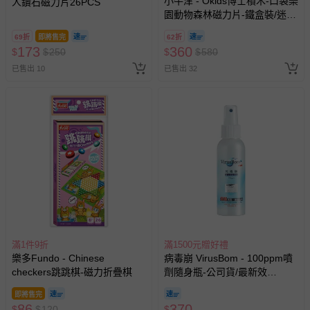
小牛津 - Okids博士積木-口袋樂
人鑽石磁力片26PCS
園動物森林磁力片-鐵盒裝/迷你
磁力片/STEAM玩具-45pcs
69折
即將售完
62折
173
360
$
$
250
$
$
580
已售出 10
已售出 32
滿1件9折
滿1500元贈好禮
樂多Fundo - Chinese
病毒崩 VirusBom - 100ppm噴
checkers跳跳棋-磁力折疊棋
劑隨身瓶-公司貨/最新效
期-100ml
即將售完
86
370
$
$
120
$