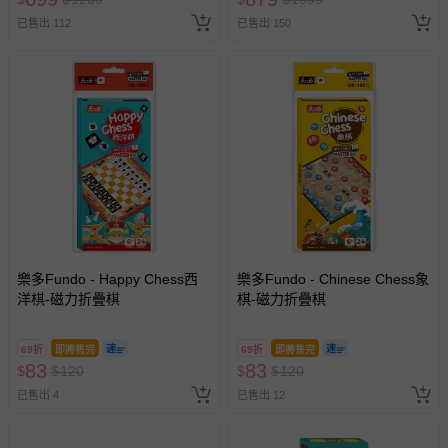
期作廢) (兒童票(2歲以上)贈一
已售出 112
已售出 150
名陪伴成人)
樂多Fundo - Happy Chess西
樂多Fundo - Chinese Chess象
洋棋-磁力折疊棋
棋-磁力折疊棋
69折
即將售完
69折
即將售完
83
83
$
$
120
$
$
120
已售出 4
已售出 12