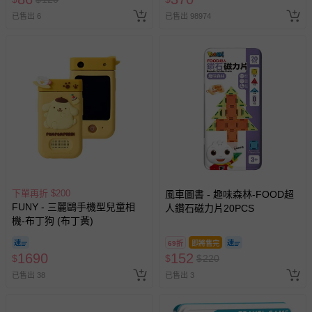
已售出 6
已售出 98974
下單再折 $200
風車圖書 - 趣味森林-FOOD超
FUNY - 三麗鷗手機型兒童相
人鑽石磁力片20PCS
機-布丁狗 (布丁黃)
69折
即將售完
1690
152
$
$
$
220
已售出 38
已售出 3