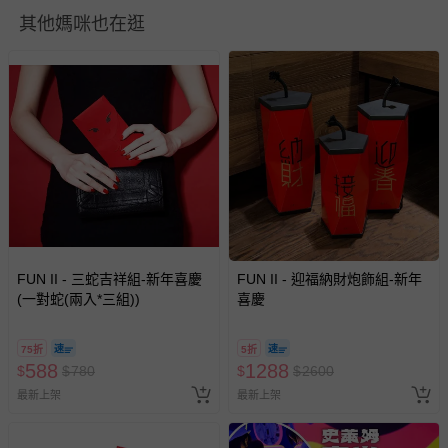
您所購買的商品享有7天的鑑賞期／猶豫期權益，但此期間
其他媽咪也在逛
並非試用期，您所退回的商品必須是未經使用的全新狀態，
包含完整包裝、配件、說明文件及贈品等。
如需退換貨，請於收到商品7天（含例假日內提出），如為
瑕疵退換貨所產生的運費，將由媽咪愛負責處理，若非瑕疵
退貨，您可至『查詢訂單』>『已出貨』中查詢該筆訂單，
並點選『我要退貨』即可進行申請。若有相關退貨問題，請
至媽咪愛
LINE@客服ID: @mamilove
我們將依序為您處理
與服務，謝謝。
針對滿件折/滿額贈…等活動，如因部份退貨，而該訂單保
FUN II - 三蛇吉祥組-新年喜慶
FUN II - 迎福納財炮飾組-新年
留商品未達活動門檻，將以原價計算，活動贈品亦需一併退
(一對蛇(兩入*三組))
喜慶
回。
75折
5折
部分商品依據消費者保護法的規定，不適用七天鑑賞期/猶
588
1288
$
$
780
$
$
2600
豫期範圍：
最新上架
易於腐敗、保存期限較短或解約時即將逾期（例如生鮮
最新上架
商品、食品等）。