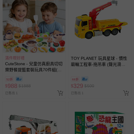
滿件贈好禮
TOY PLANET 玩具星球 - 慣性
CuteStone - 兒童仿真廚具切切
磨輪工程車-拖吊車 (聲光滑行
樂野餐提籃套裝玩具70件組(家
挖土機 拖吊車 水泥車 起重機
家酒/收納籃玩具/生日禮物/交換
廂型車 垃圾車 砂石車 男孩 兒
52折
66折
禮物)
童 玩具 男童生日禮物 )
988
329
$
$
1888
$
$
500
已售出 1
已售出 1