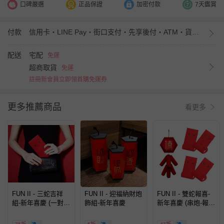
口碑嚴選
正品保證
加密付款
7天鑑賞
付款
信用卡・LINE Pay・街口支付・先享後付・ATM・貨到付款・iPASS MONEY
配送
宅配
免運
超商取貨
免運
註冊新會員立即領首購免運券
更多推薦商品
看更多
FUN II - 三蛇吉祥
FUN II - 迎福納財炮
FUN II - 雙蛇報喜-
組-新年喜慶 (一對蛇
飾組-新年喜慶
新年喜慶 (串炮-報禧
(兩入*三組))
(一組)&一對蛇(兩入*
兩組))