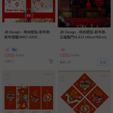
相關的退換貨辦理流程，可詳見：
退換貨 & 退款問題
搶購一空
其他常見問題：
運送服務：目前提供的運送僅限台灣本島。如您位於離島地
JB Design - 時尚壁貼-新年款-
JB Design - 時尚壁貼-新年款-
區，可能會無法配送，或須依據商品需加收離島運費。廠商
新年燈籠DM57-0202
五福臨門XL613 (45cm*60cm)
亦保留出貨與否的權利。離島、偏遠地區、樓層親送等加價
(50cm*70cm)
費用，可能會另需加收。
9折
9折
商品實際的配達日期，可於訂單個人資料內的查詢訂單內，
350
350
$
$
390
$
$
390
已出貨通知之訊息為主。
已售出 1
追蹤
最新上架
如您收到商品，請依正常流程檢查是否完好，若商品遇瑕疵
情形，您可申請更換新品或退貨，請見：
退貨的辦理流程
。
若您對於會員帳號、商品訂購與資訊、購物流程、付款方
式、折價券與購物金的使用、退貨及商品運送方式等有疑
問，你可詳見：
媽咪愛客服中心
。
預購商品：預購為海外同步代購，遇缺貨即會通知媽咪並協
助取消退款事宜。
商品如因「價格、組合」等錯誤原因，導致無法安排出貨，