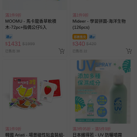
滿1件9折
滿1件9折
MOOMU - 馬卡龍香草軟積
Mideer - 學習拼圖-海洋生物
木-72pc+指偶公仔5入
(126pcs)
即將售完
1431
340
$
$
1999
$
$
420
已售出 38
已售出 22
滿1件9折
滿3件95折，滿5件9折
韓國 Ariati - 場景磁性貼盒裝組-
日本繽得若 - UV 防曬噴霧