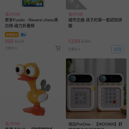
搶購一空
滿1件9折
滿1件9折
樂多Fundo - Reversi chess黑
城市交通-孩子的第一套認知拼
白棋-磁力折疊棋
圖
即將售完
86
199
$
$
120
$
$
280
已售出 5
追蹤
已售出 8
滿1件9折
培玩PreOne - 【WOOMA】舒