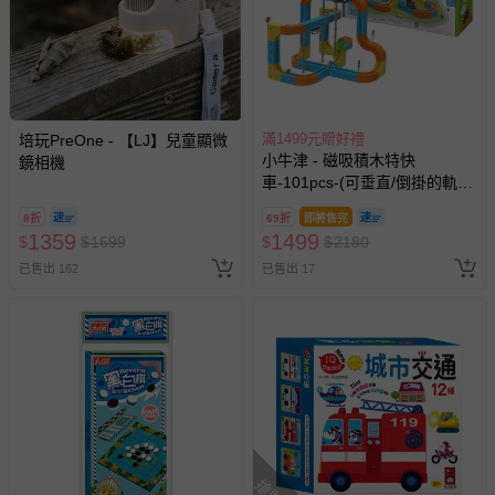
滿1499元贈好禮
培玩PreOne - 【LJ】兒童顯微
小牛津 - 磁吸積木特快
鏡相機
車-101pcs-(可垂直/倒掛的軌道
車-steam玩具)
8折
69折
即將售完
1359
1499
$
$
1699
$
$
2180
已售出 162
已售出 17