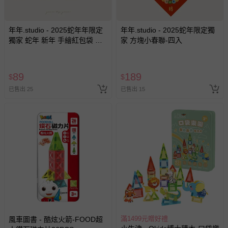
會主動以簡訊及mail通知訂單取消事宜，並將提供適當補
償。
年年.studio - 2025蛇年年限定
年年.studio - 2025蛇年限定獨
獨家 蛇年 新年 手繪紅包袋 五
家 方塊小春聯-四入
入 現貨-A-新年快樂、B-財源滾
滾、C-金蛇百倍、D-蛇來運轉
89
189
$
$
已售出 25
已售出 15
滿1499元贈好禮
風車圖書 - 酷炫火箭-FOOD超