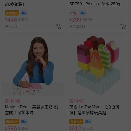
蔬果(配對)
SPF50+ PA++++-草本-250g
即將售完
57折
446
399
$
$
550
$
$
699
已售出 6
已售出 713
滿1件9折
滿1件9折
Make It Real - 美麗夢工坊-創
英國 Le Toy Van - 【角色扮
意陶土吊飾串珠
演】造型冰棒玩具組
即將售完
即將售完
386
612
$
$
499
$
$
750