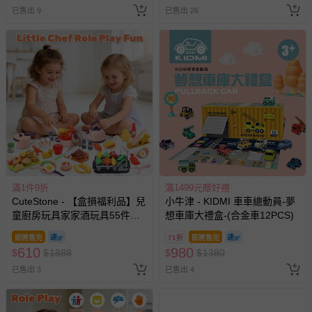
已售出 9
已售出 26
滿1件9折
滿1499元贈好禮
CuteStone - 【盒損福利品】兒
小牛津 - KIDMI 車車總動員-夢
童廚房玩具家家酒玩具55件組
想車庫大禮盒-(合金車12PCS)
(仿真廚具/BBQ烤肉架/切切樂/
即將售完
71折
即將售完
生日禮物/兒童節/交換禮物)
610
980
$
$
1888
$
$
1380
已售出 3
已售出 4