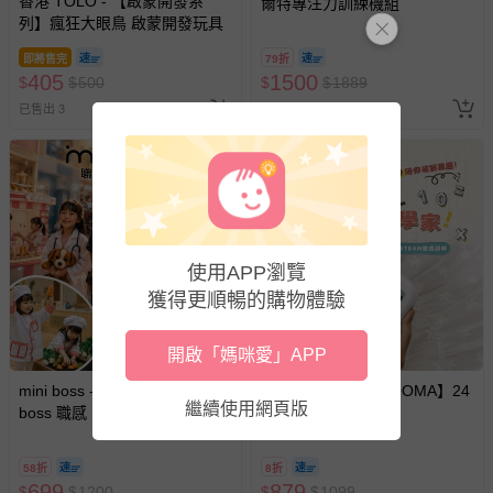
香港 TOLO - 【啟蒙開發系
爾特專注力訓練機組
列】瘋狂大眼鳥 啟蒙開發玩具
即將售完
79折
405
1500
$
$
500
$
$
1889
已售出 3
已售出 594
使用APP瀏覽
獲得更順暢的購物體驗
開啟「媽咪愛」APP
mini boss - 『展期票』【 mini
培玩PreOne - 【WOOMA】24
繼續使用網頁版
boss 職感 RPG 模擬城@信義
點數感邏輯大作戰
A11 】2026/7/10-8/30 (電子票
券，於展期現場憑訂單編號兌
58折
8折
換，依現場梯次安排入場，逾
699
879
$
$
1200
$
$
1099