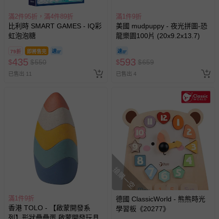
滿2件95折，滿4件89折
滿1件9折
比利時 SMART GAMES - IQ彩
美國 mudpuppy - 夜光拼圖-恐
虹泡泡糖
龍樂園100片 (20x9.2x13.7)
79折
即將售完
435
593
$
$
550
$
$
659
已售出 11
已售出 4
搶購一空
滿1件9折
德國 ClassicWorld - 熊熊時光
香港 TOLO - 【啟蒙開發系
學習板《20277》
列】形狀疊疊蛋 啟蒙開發玩具