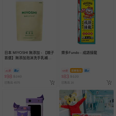
日本 MIYOSHI 無添加 - 【親子
樂多Fundo - 成語接龍
首選】無添加泡沫洗手乳補充
包-300ml
41折
69折
即將售完
98
83
$
$
240
$
$
120
已售出 4575
已售出 16