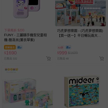
下單再折 $200
巧虎夢想樂園 - (巧虎夢想樂園)
FUNY - 三麗鷗手機型兒童相
【買一送一】平日暢玩兩大一
機-酷洛米(薰衣草紫)
小套票 (正券為電子票券現場兌
換，贈送券現場領取)-效期至
即將售完
62折
2026/10/16 正券逾期視同現金
1690
999
$
$
$
1600
券使用
已售出 332
已售出 48