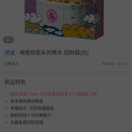
1/2
楚崴
-
療癒舒壓系列積木-招財貓(白)
已售出 5
商品編號：827840
商品特色
國泰世華 Cube 卡切換童樂匯享 5% 回饋無上限
安全環保素材製造
多種款式, 可供收藏擺設
輕鬆拼搭十分紓解壓力
白貓象徵招財招福