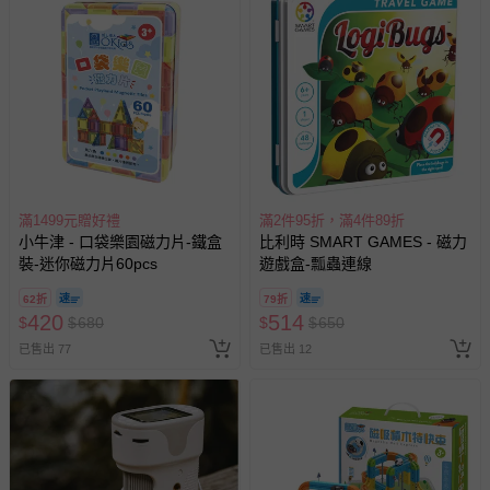
滿1499元贈好禮
滿2件95折，滿4件89折
小牛津 - 口袋樂園磁力片-鐵盒
比利時 SMART GAMES - 磁力
裝-迷你磁力片60pcs
遊戲盒-瓢蟲連線
62折
79折
420
514
$
$
680
$
$
650
已售出 77
已售出 12