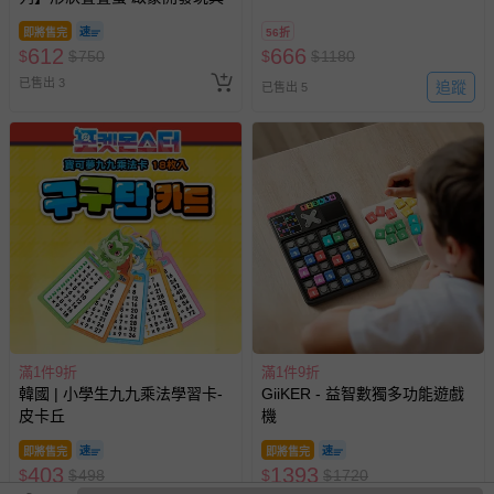
即將售完
56折
612
666
$
$
750
$
$
1180
已售出 3
追蹤
已售出 5
滿1件9折
滿1件9折
韓國 | 小學生九九乘法學習卡-
GiiKER - 益智數獨多功能遊戲
皮卡丘
機
即將售完
即將售完
403
1393
$
$
498
$
$
1720