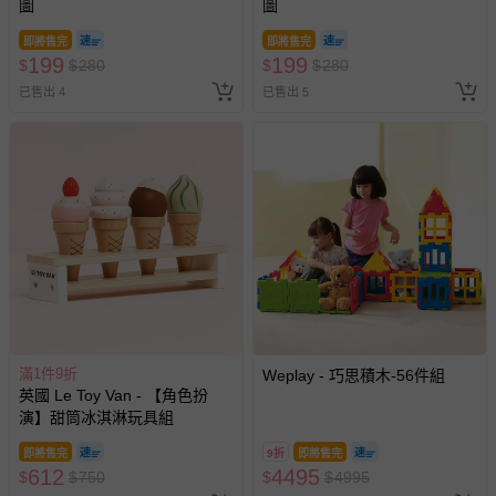
圖
圖
即將售完
即將售完
199
199
$
$
280
$
$
280
已售出 4
已售出 5
滿1件9折
Weplay - 巧思積木-56件組
英國 Le Toy Van - 【角色扮
演】甜筒冰淇淋玩具組
即將售完
9折
即將售完
612
4495
$
$
750
$
$
4995