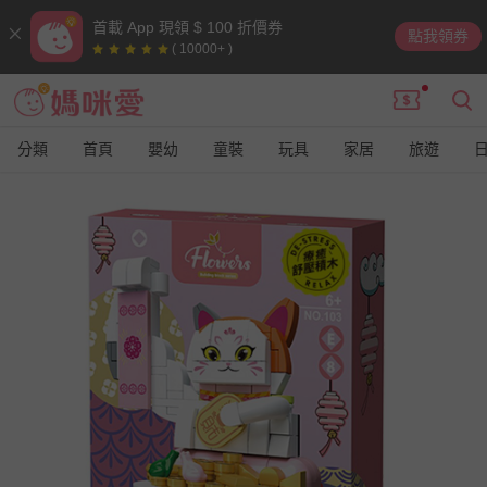
首載 App 現領 $ 100 折價券
點我領券
( 10000+ )
分類
首頁
嬰幼
童裝
玩具
家居
旅遊