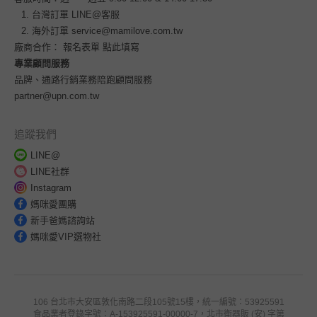
台灣訂單
LINE@客服
海外訂單
service@mamilove.com.tw
廠商合作：
報名表單 點此填寫
專業顧問服務
品牌、通路行銷業務陪跑顧問服務
partner@upn.com.tw
追蹤我們
LINE@
LINE社群
Instagram
媽咪愛團購
新手爸媽諮詢站
媽咪愛VIP選物社
106 台北市大安區敦化南路二段105號15樓，統一編號：53925591
食品業者登錄字號：A-153925591-00000-7，北市衛器販 (安) 字第