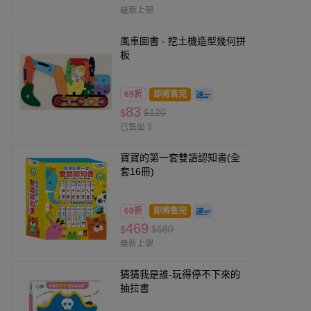
最新上架
風車圖書 - 挖土機造型幾何拼
板
69折
即將售完
83
$120
$
已售出 3
寶寶的第一套雙語認知書(全
套16冊)
69折
即將售完
469
$680
$
最新上架
猜猜我是誰-玩得停不下來的
抽拉書