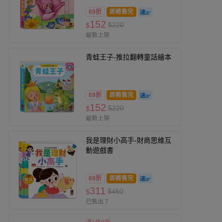
69折
即將售完
152
$220
$
最新上架
青蛙王子-推拉翻轉童話繪本
69折
即將售完
152
$220
$
最新上架
我是理財小高手-財商思維互
動遊戲書
69折
即將售完
311
$450
$
已售出 7