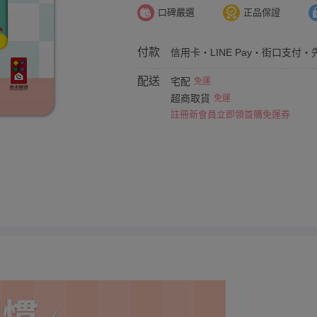
口碑嚴選
正品保證
付款
信用卡・LINE Pay・街口支付・
配送
宅配
免運
超商取貨
免運
註冊新會員立即領首購免運券