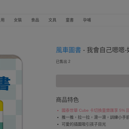
日用
女裝
食品
文具
童書
孕哺
風車圖書
-
我會自己嗯嗯-
已售出 2
商品特色
國泰世華 Cube 卡切換童樂匯享 5%
推一推，拉一拉，滑一滑，訓練小手
可愛的插圖吸引孩子目光