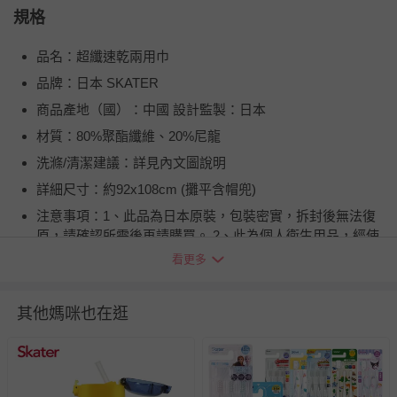
規格
品名：超纖速乾兩用巾
品牌：日本 SKATER
商品產地（國）：中國 設計監製：日本
材質：80%聚酯纖維、20%尼龍
洗滌/清潔建議：詳見內文圖說明
詳細尺寸：約92x108cm (攤平含帽兜)
注意事項：1、此品為日本原裝，包裝密實，拆封後無法復
原，請確認所需後再請購買。 2、此為個人衛生用品，經使
用或下水洗滌後，不予以退貨。
看更多
退換貨須知
您所購買的商品享有7天的鑑賞期／猶豫期權益，但此期間
其他媽咪也在逛
並非試用期，您所退回的商品必須是未經使用的全新狀態，
包含完整包裝、配件、說明文件及贈品等。
如需退換貨，請於收到商品7天（含例假日內提出），如為