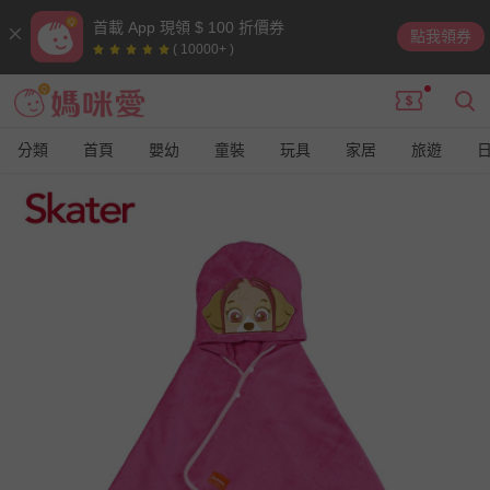
首載 App 現領 $ 100 折價券
點我領券
( 10000+ )
分類
首頁
嬰幼
童裝
玩具
家居
旅遊