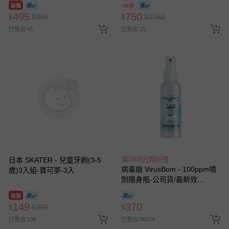
破盤
56折
495
750
$
$
890
$
$
1350
已售出 41
已售出 25
滿1500元贈好禮
日本 SKATER - 兒童牙刷(3-5
病毒崩 VirusBom - 100ppm噴
歲)3入組-寶可夢-3入
劑隨身瓶-公司貨/最新效
期-100ml
破盤
149
370
$
$
390
$
已售出 136
已售出 98974