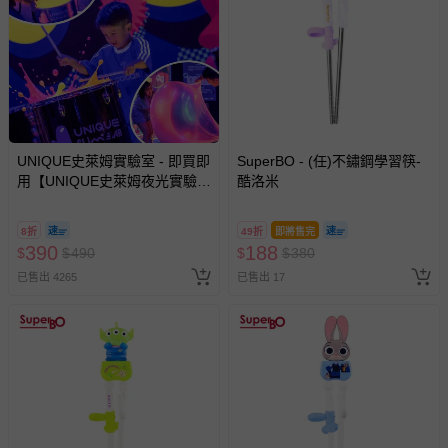
UNIQUE史萊姆實驗室 - 即買即
SuperBO - (任)不鏽鋼學習筷-
用【UNIQUE史萊姆夜光實驗室
酷洛米
@ 台北科教館 】2026/6/11-
8/30 (電子票券，於展期現場憑
8折
49折
即將售完
訂單編號兌換，逾期作廢) (大
390
188
$
$
490
$
$
380
人小孩均一價(3歲以上需購票))
已售出 4265
已售出 17