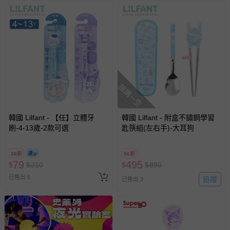
搶購一空
韓國 Lilfant - 【任】立體牙
韓國 Lilfant - 附盒不鏽鋼學習
刷-4-13歲-2款可選
匙筷組(左右手)-大耳狗
38折
56折
79
495
$
$
210
$
$
890
已售出 5
追蹤
已售出 3