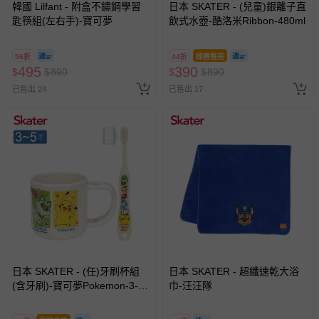
韓國 Lilfant - 附盒不鏽鋼學習
日本 SKATER - (兒童)銀離子直
匙筷組(左右手)-寶可夢
飲式水壺-酷洛米Ribbon-480ml
56折
44折
即將售完
495
390
$
$
890
$
$
890
已售出 24
已售出 17
日本 SKATER - (任)牙刷杯組
日本 SKATER - 超纖速乾大浴
(含牙刷)-寶可夢Pokemon-3-5
巾-汪汪隊
歲適用