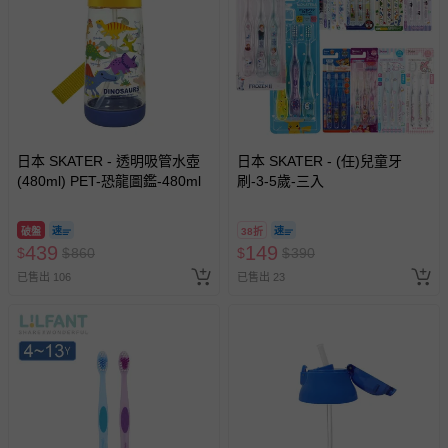
瑕疵退換貨所產生的運費，將由媽咪愛負責處理，若非瑕疵
退貨，您可至『查詢訂單』>『已出貨』中查詢該筆訂單，
並點選『我要退貨』即可進行申請。若有相關退貨問題，請
至媽咪愛
LINE@客服ID: @mamilove
我們將依序為您處理
與服務，謝謝。
針對滿件折/滿額贈…等活動，如因部份退貨，而該訂單保
日本 SKATER - 透明吸管水壺
日本 SKATER - (任)兒童牙
留商品未達活動門檻，將以原價計算，活動贈品亦需一併退
(480ml) PET-恐龍圖鑑-480ml
刷-3-5歲-三入
回。
破盤
38折
部分商品依據消費者保護法的規定，不適用七天鑑賞期/猶
439
149
$
$
860
$
$
390
豫期範圍：
已售出 106
已售出 23
易於腐敗、保存期限較短或解約時即將逾期（例如生鮮
商品、食品等）。
客製化商品（例如客製生日書、姓名貼等）。
報紙、期刊或雜誌（惟書籍如經拆封、使用，則酌收整
新費用）。
經消費者拆封之影音商品或電腦軟體（例如 DVD、CD