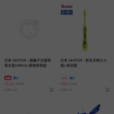
日本 SKATER - 銀離子兒童吸
日本 SKATER - 軟毛牙刷(3-5
管水壺(480ml)-替換吸管組
歲)-綠恐龍
破盤
43折
116
60
$
$
240
$
$
140
已售出 117
已售出 37