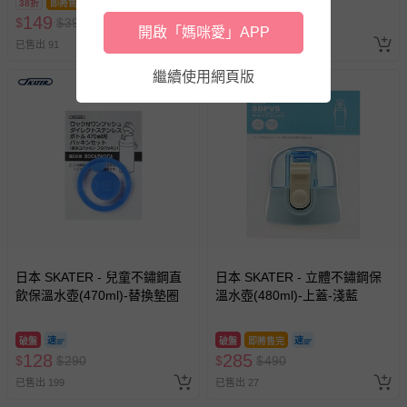
38折
即將售完
47折
149
465
$
$
390
$
$
990
開啟「媽咪愛」APP
已售出 91
已售出 38
繼續使用網頁版
日本 SKATER - 兒童不鏽鋼直
日本 SKATER - 立體不鏽鋼保
飲保溫水壺(470ml)-替換墊圈
溫水壺(480ml)-上蓋-淺藍
破盤
破盤
即將售完
128
285
$
$
290
$
$
490
已售出 199
已售出 27