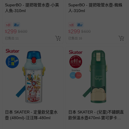
SuperBO - 提把吸管水壺-小美
SuperBO - 提把吸管水壺-蜘蛛
人魚-310ml
人-310ml
5折
5折
299
299
$
$
600
$
$
600
已售出 11
已售出 16
日本 SKATER - 定量飲兒童水
日本 SKATER - (兒童)不鏽鋼直
壺 (480ml)-汪汪隊-480ml
飲保溫水壺470ml-寶可夢卡比
獸