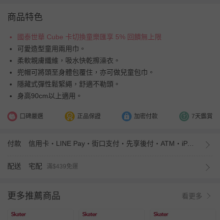
商品特色
國泰世華 Cube 卡切換童樂匯享 5% 回饋無上限
可愛造型童用兩用巾。
柔軟親膚纖維，吸水快乾擦澡衣。
兜帽可將頭至身體包覆住，亦可做兒童包巾。
隱藏式彈性鬆緊繩，舒適不勒頭。
身高90cm以上適用。
口碑嚴選
正品保證
加密付款
7天鑑賞
付款
信用卡・LINE Pay・街口支付・先享後付・ATM・iPASS MONEY
配送
宅配
滿$439免運
更多推薦商品
看更多