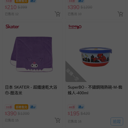
53折
即將售完
33折
210
390
$
$
399
$
$
1200
已售出 12
已售出 10
搶購一空
日本 SKATER - 超纖速乾大浴
SuperBO - 不鏽鋼隔熱碗-M-蜘
巾-酷洛米
蛛人-400ml
33折
即將售完
46折
390
195
$
$
1200
$
$
420
已售出 15
追蹤
已售出 16