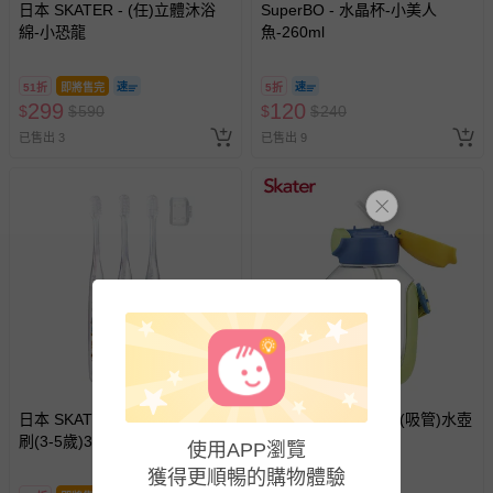
運送服務：目前提供的運送僅限台灣本島。如您位於離島地
日本 SKATER - (任)立體沐浴
SuperBO - 水晶杯-小美人
區，可能會無法配送，或須依據商品需加收離島運費。廠商
綿-小恐龍
魚-260ml
亦保留出貨與否的權利。離島、偏遠地區、樓層親送等加價
費用，可能會另需加收。
51折
即將售完
5折
299
商品實際的配達日期，可於訂單個人資料內的查詢訂單內，
120
$
$
590
$
$
240
已出貨通知之訊息為主。
已售出 3
已售出 9
如您收到商品，請依正常流程檢查是否完好，若商品遇瑕疵
情形，您可申請更換新品或退貨，請見：
退貨的辦理流程
。
若您對於會員帳號、商品訂購與資訊、購物流程、付款方
式、折價券與購物金的使用、退貨及商品運送方式等有疑
問，你可詳見：
媽咪愛客服中心
。
預購商品：預購為海外同步代購，遇缺貨即會通知媽咪並協
助取消退款事宜。
商品如因「價格、組合」等錯誤原因，導致無法安排出貨，
會主動以簡訊及mail通知訂單取消事宜，並將提供適當補
償。
日本 SKATER - Skater 兒童牙
日本 SKATER - 6DX(吸管)水壺
刷(3-5歲)3入組-汪汪隊
530ml-恐龍圖鑑
使用APP瀏覽
PAWSIBLE
獲得更順暢的購物體驗