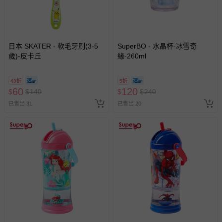
日本 SKATER - 軟毛牙刷(3-5
SuperBO - 水晶杯-冰雪奇
歲)-皮卡丘
緣-260ml
43折
5折
60
120
$
$
140
$
$
240
已售出 31
已售出 20