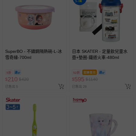
SuperBO - 不鏽鋼隔熱碗-L-冰
日本 SKATER - 定量飲兒童水
雪奇緣-700ml
壺+墊圈-鐵道火車-480ml
5折
52折
即將售完
210
595
$
$
420
$
$
1140
已售出 5
已售出 29