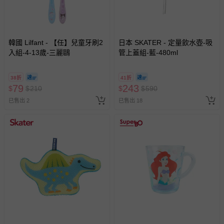
等）。
非以有形媒介提供之數位內容或一經提供即為完成之線
上服務，經消費者事先同意始提供（例如線上課程、遊
戲或活動點數等）。
韓國 Lilfant - 【任】兒童牙刷2
日本 SKATER - 定量飲水壺-吸
入組-4-13歲-三麗鷗
已拆封之以下類型商品：
管上蓋組-藍-480ml
-個人衛生用品（例如尿布、貼身衣物、泳裝、襪子、地
墊、寢具類等）。
38折
41折
-新生兒親膚衣物（嬰幼兒包巾與背巾、包屁衣、學習
79
243
$
$
210
$
$
590
褲、紗布衣等）。
已售出 2
已售出 18
-接觸性孕哺產品（奶嘴、奶瓶、擠乳器、哺乳衣、托腹
帶束縛衣、餐搖椅等）。
-其他原廠盒裝商品封口處已貼上「不可拆封」，或具警
示字句等說明貼紙、封條者。
國際航空、客運、訂房等服務。
相關的退換貨辦理流程，可詳見：
退換貨 & 退款問題
其他常見問題：