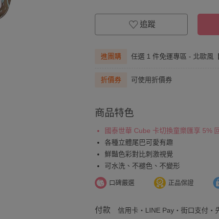
追蹤
進團購
任選 1 件免運專區 - 北歐
折價券
可使用折價券
商品特色
國泰世華 Cube 卡切換童樂匯享 5%
各種立體尾巴可愛有趣
鮮豔色彩對比刺激視覺
可水洗、不褪色、不變形
口碑嚴選
正品保證
付款
信用卡・LINE Pay・街口支付・先