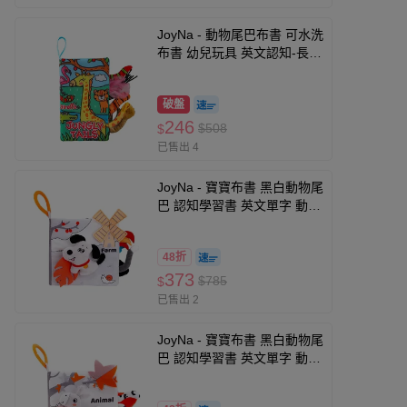
JoyNa - 動物尾巴布書 可水洗
布書 幼兒玩具 英文認知-長頸
鹿
破盤
246
$508
$
已售出 4
JoyNa - 寶寶布書 黑白動物尾
巴 認知學習書 英文單字 動物
啟蒙玩具 可啃咬-小狗款
48折
373
$785
$
已售出 2
JoyNa - 寶寶布書 黑白動物尾
巴 認知學習書 英文單字 動物
啟蒙玩具 可啃咬-小鹿款