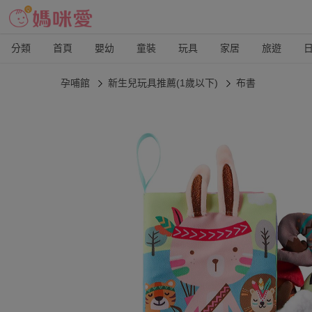
分類
首頁
嬰幼
童裝
玩具
家居
旅遊
孕哺館
新生兒玩具推薦(1歲以下)
布書