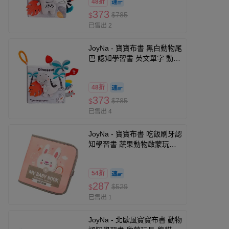
48折
373
$785
$
已售出 2
JoyNa - 寶寶布書 黑白動物尾
巴 認知學習書 英文單字 動物
啟蒙玩具 可啃咬-恐龍款
48折
373
$785
$
已售出 4
JoyNa - 寶寶布書 吃飯刷牙認
知學習書 蔬果動物啟蒙玩具-
認識動物
54折
287
$529
$
已售出 1
JoyNa - 北歐風寶寶布書 動物