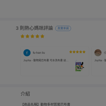
3 則熱心媽咪評論
真實承諾
fu-han liu
JoyNa - 動物尾巴布書 可水洗布書 幼兒
JoyNa
玩具 英文認知-農場
玩具 英文
介紹
【商品名稱】動物多材質尾巴布書