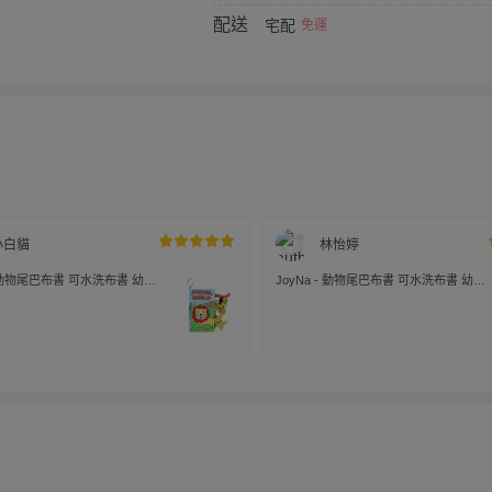
配送
宅配
免運
小白貓
林怡婷
 - 動物尾巴布書 可水洗布書 幼兒
JoyNa - 動物尾巴布書 可水洗布書 幼兒
認知-叢林
玩具 英文認知-綿羊