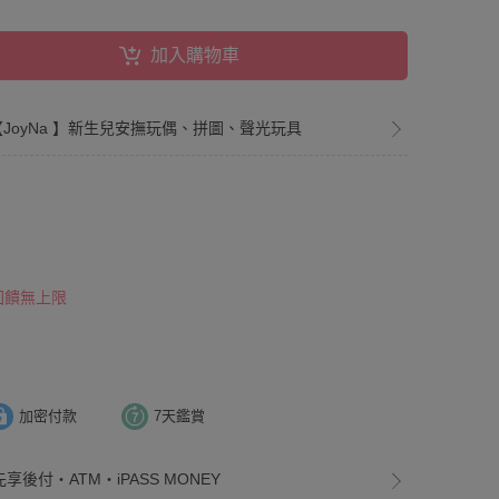
加入購物車
風【JoyNa 】新生兒安撫玩偶、拼圖、聲光玩具
 回饋無上限
加密付款
7天鑑賞
享後付・ATM・iPASS MONEY