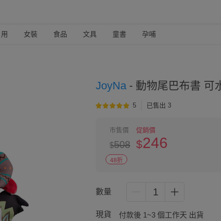
日用
女裝
食品
文具
童書
孕哺
JoyNa
-
動物尾巴布書 可水
5
已售出 3
市售價
促銷價
246
$
508
$
48折
1
數量
現貨
付款後 1~3 個工作天 出貨