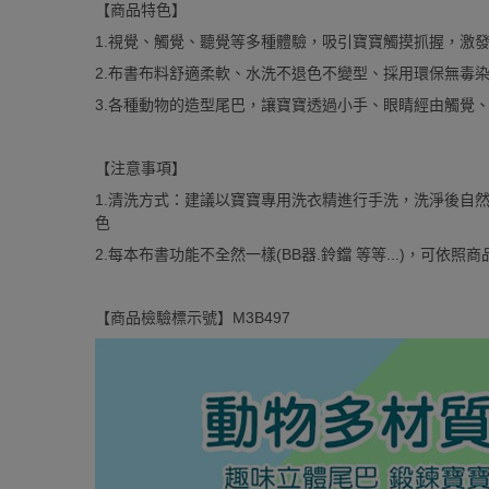
【商品特色】
1.視覺、觸覺、聽覺等多種體驗，吸引寶寶觸摸抓握，激
2.布書布料舒適柔軟、水洗不退色不變型、採用環保無毒
3.各種動物的造型尾巴，讓寶寶透過小手、眼睛經由觸覺
【注意事項】
1.清洗方式：建議以寶寶專用洗衣精進行手洗，洗淨後自
色
2.每本布書功能不全然一樣(BB器.鈴鐺 等等...)，可依照
【商品檢驗標示號】M3B497