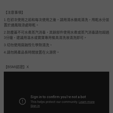
【注意事項】
1.在初次使用之前和每次使用之後，請用清水徹底清洗，甩乾水分並
置於通風陰涼處晾乾。
2.防塵蓋不可水煮蒸汽消毒，其餘部件使用水煮或蒸汽消毒請勿超過
3分鐘，建議用溫水或寶寶專用餐具清洗液清洗即可。
3.切勿使用腐蝕性化學劑清洗。
4.請勿將產品長時間放置在火源旁。
【BSMI認證】X