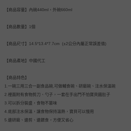
【商品容量】內碗440ml，外碗660ml
【商品數量】1個
【商品尺寸】14.5*13.4*7.7cm (±2公分內屬正常誤差值)
【商品產地】中國代工
【商品特色】
1.一碗三用三合一副食品碗,可做輔食碗、研磨碗、注水保溫碗
2.裡面附有食物剪刀、勺子，一套在手出門不怕寶貝餓肚子
3.可以拆分裝盛，食物不篡味
4.底部注水保溫，讓食物保持溫熱，寶貝可以慢用
5.邊研磨、邊剪、邊餵食，方便又省心