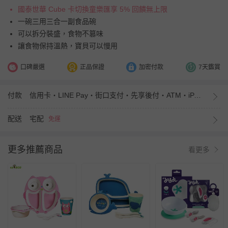
國泰世華 Cube 卡切換童樂匯享 5% 回饋無上限
一碗三用三合一副食品碗
可以拆分裝盛，食物不篡味
讓食物保持溫熱，寶貝可以慢用
口碑嚴選
正品保證
加密付款
7天鑑賞
付款
信用卡・LINE Pay・街口支付・先享後付・ATM・iPASS MONEY
配送
宅配
免運
更多推薦商品
看更多