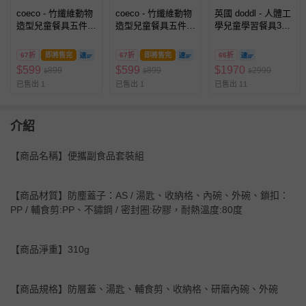
coeco - 竹纖維動物
coeco - 竹纖維動物
英國 doddl - 人體工
造型兒童餐具五件
造型兒童餐具五件
學兒童學習餐具3件
組-貓頭鷹
組-鯨魚
組(叉子&湯匙)+2in1
碗有引力秒吸餐碗
67折
即將售完
67折
即將售完
66折
(強力吸盤&止滑餐
$
599
$
599
$
1970
899
899
2990
$
$
$
碗)+餐具攜帶盒
已售出 1
已售出 1
已售出 11
介紹
【商品名稱】便攜副食品套裝組
【商品材質】防塵蓋子：AS / 湯匙、收納格、內碗、外碗、鎖扣：
PP / 輔食剪:PP、不鏽鋼 / 密封圈:矽膠，耐熱溫度:80度
【商品淨重】310g
【商品規格】防層蓋、湯匙、輔食剪、收納格、研磨內碗、外碗