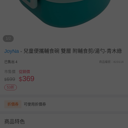
1/2
JoyNa
-
兒童便攜輔食碗 雙層 附輔食剪/湯勺-青木綠
已售出 4
商品編號：823116
市售價
促銷價
369
$
699
$
53折
折價券
可使用折價券
商品特色