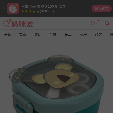
首載 App 現領 $ 100 折價券
點我領券
( 10000+ )
分類
首頁
嬰幼
童裝
玩具
家居
旅遊