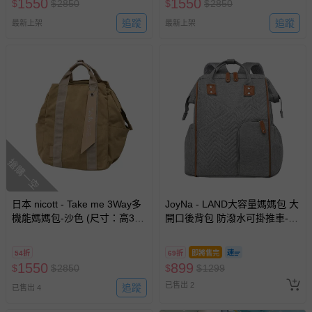
1550
1550
$
$
2850
$
$
2850
追蹤
追蹤
最新上架
最新上架
搶購一空
日本 nicott - Take me 3Way多
JoyNa - LAND大容量媽媽包 大
機能媽媽包-沙色 (尺寸：高37
開口後背包 防潑水可掛推車-灰
x 寬24(底部)~44(最寬處) x 深
色
14.5(cm)重量：約540g)
54折
69折
即將售完
1550
899
$
$
2850
$
$
1299
已售出 2
追蹤
已售出 4