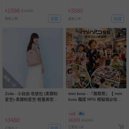
包 育兒包 旅行包 書包 外出包)-
晚安綿羊
1596
3580
$
$
1680
$
追蹤
追蹤
最新上架
最新上架
搶購一空
Zoila - 小自由 收放包 (柔霧粉
mini boss - 『展期票』【 mini
星空)-柔霧粉星空-輕量美型媽
boss 職感 RPG 模擬城@信義
媽包
A11 】2026/7/10-8/30 (電子票
券，於展期現場憑訂單編號兌
58折
換，依現場梯次安排入場，逾
3480
699
$
$
$
1200
期作廢) (兒童票(2歲以上)贈一
已售出 130
追蹤
名陪伴成人)
已售出 2