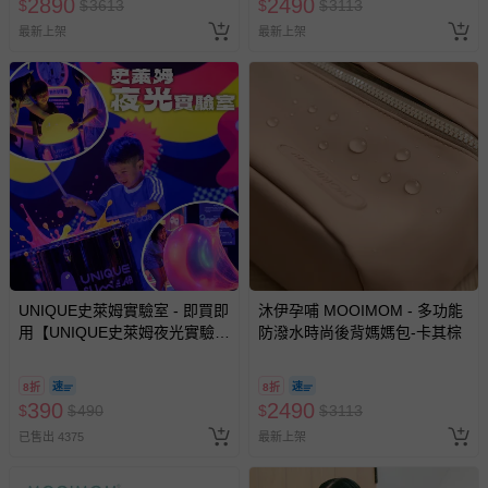
2890
2490
$
$
3613
$
$
3113
預購商品：預購為海外同步代購，遇缺貨即會通知媽咪並協
最新上架
最新上架
助取消退款事宜。
商品如因「價格、組合」等錯誤原因，導致無法安排出貨，
會主動以簡訊及mail通知訂單取消事宜，並將提供適當補
償。
UNIQUE史萊姆實驗室 - 即買即
沐伊孕哺 MOOIMOM - 多功能
用【UNIQUE史萊姆夜光實驗室
防潑水時尚後背媽媽包-卡其棕
@ 台北科教館 】2026/6/11-
8/30 (電子票券，於展期現場憑
8折
8折
訂單編號兌換，逾期作廢) (大
390
2490
$
$
490
$
$
3113
人小孩均一價(3歲以上需購票))
已售出 4375
最新上架