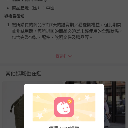
商品產地（國）：中國
退換貨須知
您所購買的商品享有7天的鑑賞期／猶豫期權益，但此期間
並非試用期，您所退回的商品必須是未經使用的全新狀態，
包含完整包裝、配件、說明文件及贈品等。
如需退換貨，請於收到商品7天（含例假日內提出），如為
看更多
瑕疵退換貨所產生的運費，將由媽咪愛負責處理，若非瑕疵
退貨，您可至『查詢訂單』>『已出貨』中查詢該筆訂單，
並點選『我要退貨』即可進行申請。若有相關退貨問題，請
其他媽咪也在逛
至媽咪愛
LINE@客服ID: @mamilove
我們將依序為您處理
與服務，謝謝。
針對滿件折/滿額贈…等活動，如因部份退貨，而該訂單保
留商品未達活動門檻，將以原價計算，活動贈品亦需一併退
回。
部分商品依據消費者保護法的規定，不適用七天鑑賞期/猶