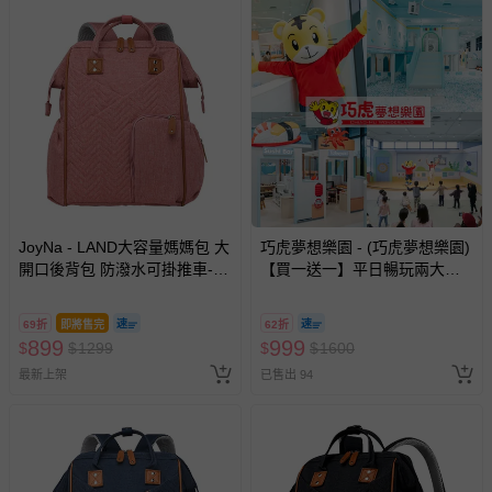
JoyNa - LAND大容量媽媽包 大
巧虎夢想樂園 - (巧虎夢想樂園)
開口後背包 防潑水可掛推車-粉
【買一送一】平日暢玩兩大一
色
小套票 (正券為電子票券現場兌
換，贈送券現場領取)-效期至
69折
即將售完
62折
2026/10/16 正券逾期視同現金
899
999
$
$
1299
$
$
1600
券使用
最新上架
已售出 94