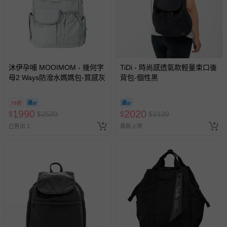
沐伊孕哺 MOOIMOM - 幾何字
TiDi - 時尚感透氣款輕量束口後
母2 Ways防潑水媽媽包-質感灰
背包-個性黑
79折
1990
2020
$
$
2520
$
$
2120
已售出 1
最新上架