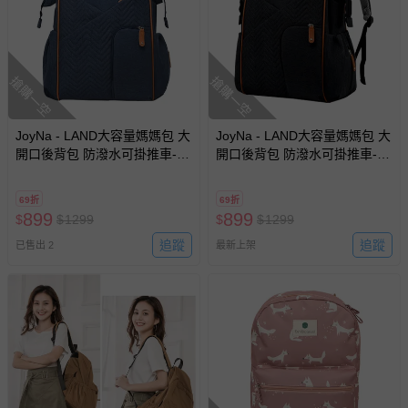
搶購一空
搶購一空
JoyNa - LAND大容量媽媽包 大
JoyNa - LAND大容量媽媽包 大
開口後背包 防潑水可掛推車-藍
開口後背包 防潑水可掛推車-黑
色
色
69折
69折
899
899
$
$
1299
$
$
1299
追蹤
追蹤
已售出 2
最新上架