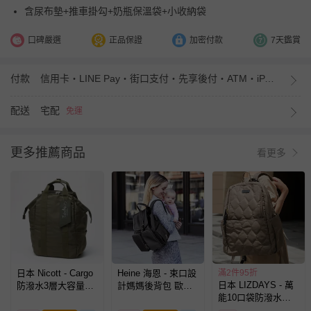
含尿布墊+推車掛勾+奶瓶保溫袋+小收納袋
口碑嚴選
正品保證
加密付款
7天鑑賞
付款
信用卡・LINE Pay・街口支付・先享後付・ATM・iPASS MONEY
配送
宅配
免運
更多推薦商品
看更多
日本 Nicott - Cargo
Heine 海恩 - 束口設
滿2件95折
日本 LIZDAYS - 萬
防潑水3層大容量大
計媽媽後背包 歐美
能10口袋防潑水大
開口後背包/媽媽包-
版型媽媽包 (WIN-
容量媽媽包/後背包-
軍綠
HD13C)-黑