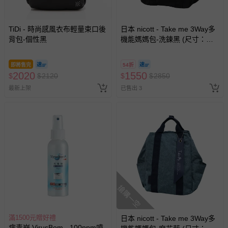
TiDi - 時尚感風衣布輕量束口後
日本 nicott - Take me 3Way多
背包-個性黑
機能媽媽包-洗鍊黑 (尺寸：高
37 x 寬24(底部)~44(最寬處) x
深14.5(cm)重量：約540g)
即將售完
54折
2020
1550
$
$
2120
$
$
2850
最新上架
已售出 3
搶購一空
滿1500元贈好禮
日本 nicott - Take me 3Way多
病毒崩 VirusBom - 100ppm噴