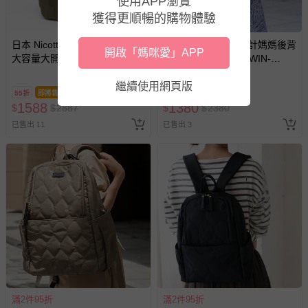
使用APP瀏覽
豫期範圍：
獲得更順暢的購物體驗
易於腐敗、保存期限較短或解約時即將逾期（例如生鮮
商品、食品等）。
日本 Nicott - Cargo防潑水3層
Heine 海恩 - 束口設計媽媽後背
開啟「媽咪愛」APP
大容量大開口後背包/媽媽包-軍
客製化商品（例如客製生日書、姓名貼等）。
包 歐美版型媽媽包 (WIN-
綠 (29x43x14.5cm)
HD13C)-黑
報紙、期刊或雜誌（惟書籍如經拆封、使用，則酌收整
繼續使用網頁版
新費用）。
55折
即將售完
58折
即將售完
1588
1380
$
$
2887
$
$
2380
經消費者拆封之影音商品或電腦軟體（例如 DVD、CD
已售出 11
已售出 3
等）。
非以有形媒介提供之數位內容或一經提供即為完成之線
上服務，經消費者事先同意始提供（例如線上課程、遊
戲或活動點數等）。
已拆封之以下類型商品：
-個人衛生用品（例如尿布、貼身衣物、泳裝、襪子、地
墊、寢具類等）。
-新生兒親膚衣物（嬰幼兒包巾與背巾、包屁衣、學習
褲、紗布衣等）。
-接觸性孕哺產品（奶嘴、奶瓶、擠乳器、哺乳衣、托腹
帶束縛衣、餐搖椅等）。
滿2件95折
滿2件95折
-其他原廠盒裝商品封口處已貼上「不可拆封」，或具警