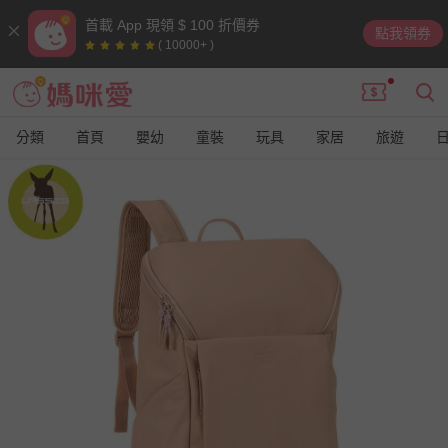
首載 App 現領 $ 100 折價券
點我領券
( 10000+ )
分類
首頁
嬰幼
童裝
玩具
家居
旅遊