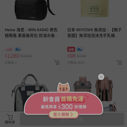
Heine 海恩 - WIN-54940 黑色
日本 MIYOSHI 無添加 - 【親子
極簡風 素面後背包 防潑水後背
首選】無添加泡沫洗手乳補充
包 防盜後背包-黑色
包-300ml
59折
破盤
1280
98
$
$
2180
$
$
240
已售出 1
已售出 4575
商品已停售
購物車