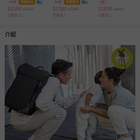
55折
即將售完
58折
即將售完
6折
(送推車掛勾)-咖啡棕
(29x43x14.5cm)
$
1588
$
1380
$
1698
2887
2380
2830
$
$
$
已售出 11
已售出 3
已售出 1
介紹