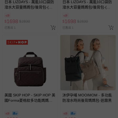
日本 LIZDAYS - 萬能10口袋防
日本 LIZDAYS - 萬能10口袋防
示字句等說明貼紙、封條者。
潑水大容量媽媽包/後背包-(送
潑水大容量媽媽包/後背包-(送
推車掛勾)-咖啡棕
推車掛勾)-黑
國際航空、客運、訂房等服務。
6折
6折
1698
1698
$
$
2830
$
$
2830
相關的退換貨辦理流程，可詳見：
退換貨 & 退款問題
已售出 1
已售出 1
其他常見問題：
運送服務：目前提供的運送僅限台灣本島。如您位於離島地
區，可能會無法配送，或須依據商品需加收離島運費。廠商
亦保留出貨與否的權利。離島、偏遠地區、樓層親送等加價
費用，可能會另需加收。
商品實際的配達日期，可於訂單個人資料內的查詢訂單內，
已出貨通知之訊息為主。
如您收到商品，請依正常流程檢查是否完好，若商品遇瑕疵
情形，您可申請更換新品或退貨，請見：
退貨的辦理流程
。
美國 SKIP HOP - SKIP HOP 美
沐伊孕哺 MOOIMOM - 多功能
國Forma菱格紋多功能媽媽包-
防潑水時尚後背媽媽包-迷霧黑
若您對於會員帳號、商品訂購與資訊、購物流程、付款方
琥珀棕
式、折價券與購物金的使用、退貨及商品運送方式等有疑
8折
8折
問，你可詳見：
媽咪愛客服中心
。