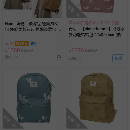
搶購一空
滿1499元贈好禮，滿2998元贈好禮，滿4497元贈好禮
Heine 海恩 - 後背包 極簡風女
奇哥 - 【bimbidreams】防潑水
包 絲綢柔軟包包 尼龍後背包 防
多功能媽媽包 42x32x5cm(後背
潑水後包包 (M1001)-駝色
包 育兒包 旅行包 書包 外出包)-
58折
即將售完
星辰小狐
1380
1596
$
$
2380
$
$
1680
最新上架
追蹤
已售出 1
搶購一空
搶購一空