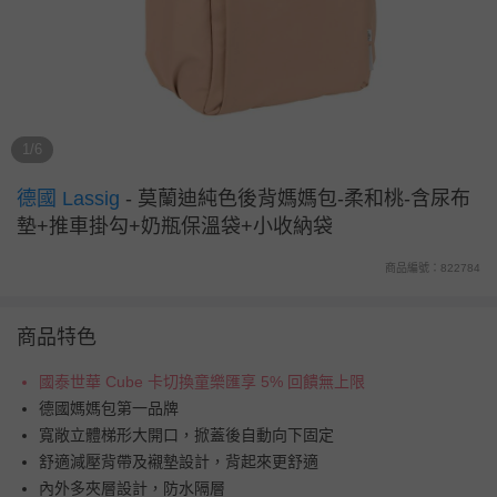
1/6
德國 Lassig
-
莫蘭迪純色後背媽媽包-柔和桃-含尿布
墊+推車掛勾+奶瓶保溫袋+小收納袋
商品編號：822784
商品特色
國泰世華 Cube 卡切換童樂匯享 5% 回饋無上限
德國媽媽包第一品牌
寬敞立體梯形大開口，掀蓋後自動向下固定
舒適減壓背帶及襯墊設計，背起來更舒適
內外多夾層設計，防水隔層