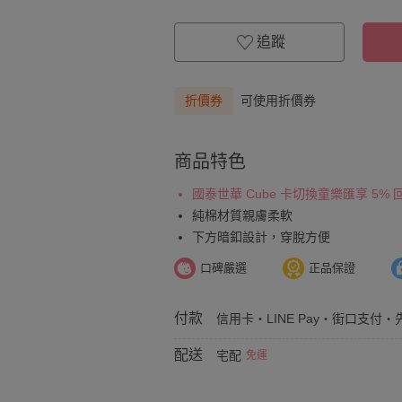
追蹤
折價券
可使用折價券
商品特色
國泰世華 Cube 卡切換童樂匯享 5%
純棉材質親膚柔軟
下方暗釦設計，穿脫方便
口碑嚴選
正品保證
付款
信用卡・LINE Pay・街口支付・先
配送
宅配
免運