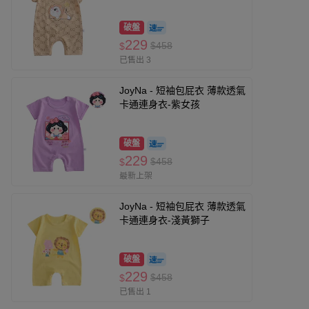
破盤
229
$458
$
已售出 3
JoyNa - 短袖包屁衣 薄款透氣
卡通連身衣-紫女孩
破盤
229
$458
$
最新上架
JoyNa - 短袖包屁衣 薄款透氣
卡通連身衣-淺黃獅子
破盤
229
$458
$
已售出 1