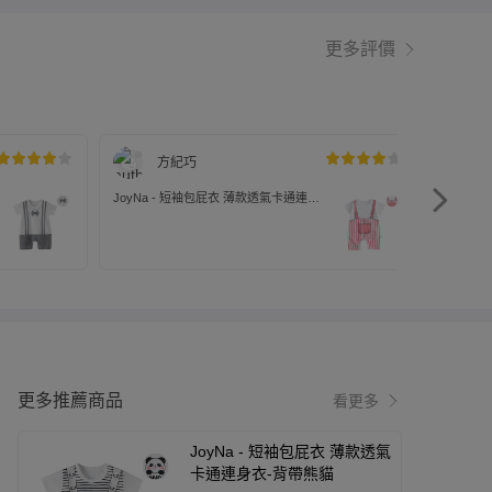
更多評價
方紀巧
JoyNa - 短袖包屁衣 薄款透氣卡通連身
JoyNa
衣-背帶粉
衣-粉+白
更多推薦商品
看更多
JoyNa - 短袖包屁衣 薄款透氣
卡通連身衣-背帶熊貓