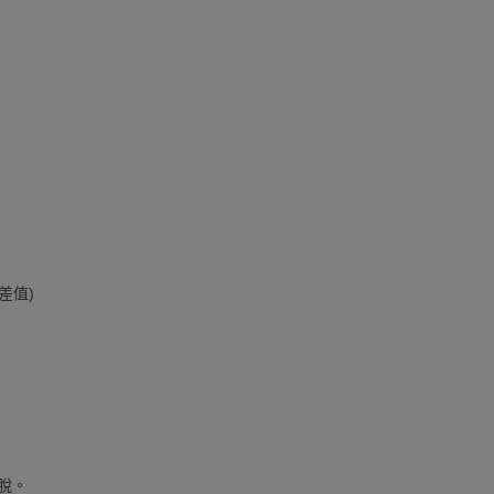
誤差值)
脫。