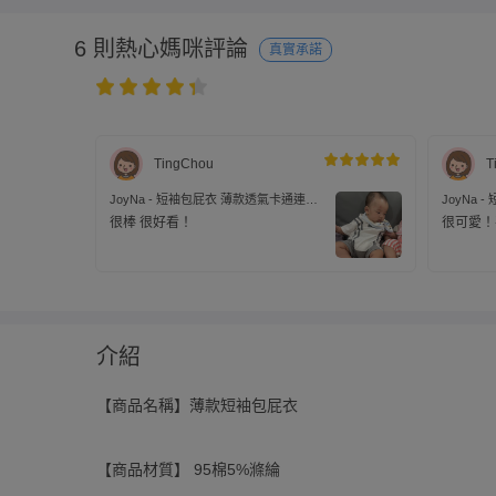
6 則熱心媽咪評論
真實承諾
TingChou
T
JoyNa - 短袖包屁衣 薄款透氣卡通連身
JoyNa
衣-灰色領結
衣-背帶粉
很棒 很好看！
很可愛！
介紹
【商品名稱】薄款短袖包屁衣
【商品材質】 95棉5%滌綸