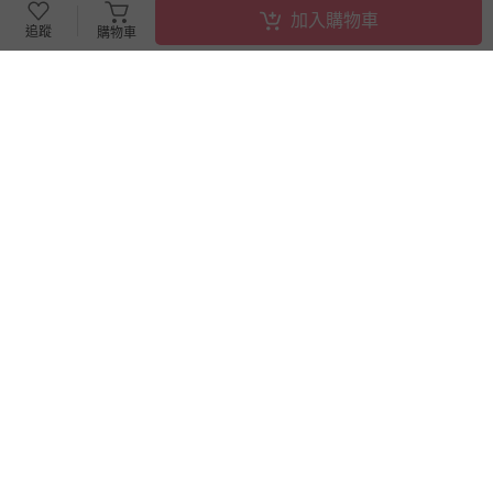
加入購物車
追蹤
購物車
搶購一空
挪威Frii - Expand輕量護脊書
日本 MIYOSHI 無添加 - 【親子
包-機器電玩 (22L)
首選】無添加泡沫洗手乳補充
包-300ml
9折
破盤
3860
98
$
$
4300
$
$
240
已售出 4575
追蹤
已售出 3