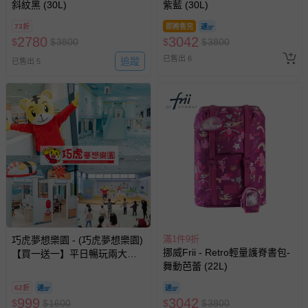
斜紋黑 (30L)
紫藍 (30L)
73折
即將售完
2780
3042
$
$
3800
$
$
3800
已售出 6
追蹤
已售出 5
滿1件9折
巧虎夢想樂園 - (巧虎夢想樂園)
挪威Frii - Retro輕量護脊書包-
【買一送一】平日暢玩兩大一
舞動芭蕾 (22L)
小套票 (正券為電子票券現場兌
換，贈送券現場領取)-效期至
62折
2026/10/16 正券逾期視同現金
999
3042
$
$
1600
$
$
3800