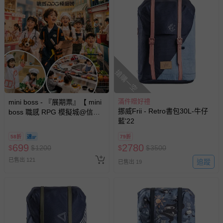
搶購一空
滿件贈好禮
mini boss - 『展期票』【 mini
挪威Frii - Retro書包30L-牛仔
boss 職感 RPG 模擬城@信義
藍'22
A11 】2026/7/10-8/30 (電子票
券，於展期現場憑訂單編號兌
58折
79折
換，依現場梯次安排入場，逾
699
2780
$
$
1200
$
$
3500
期作廢) (兒童票(2歲以上)贈一
已售出 121
名陪伴成人)
追蹤
已售出 19