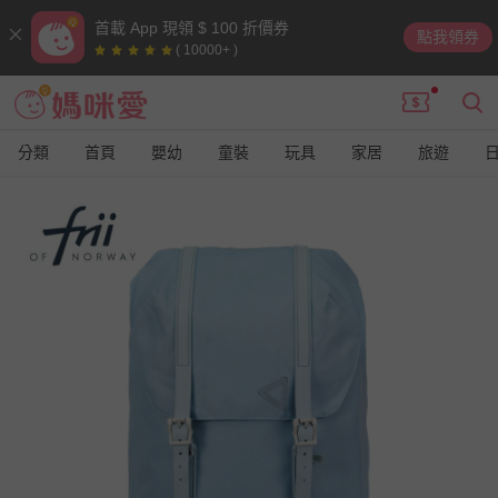
首載 App 現領 $ 100 折價券
點我領券
( 10000+ )
分類
首頁
嬰幼
童裝
玩具
家居
旅遊