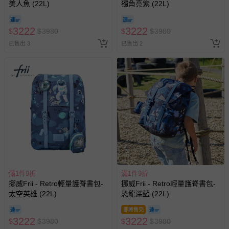
美人魚 (22L)
獨角亮紫 (22L)
3222
3222
$
$
3980
$
$
3980
已售出 3
已售出 2
滿1件9折
滿1件9折
挪威Frii - Retro輕量護脊書包-
挪威Frii - Retro輕量護脊書包-
太空英雄 (22L)
恐龍深藍 (22L)
即將售完
3222
3222
$
$
3980
$
$
3980