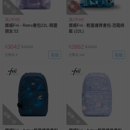
搶購一空
搶購一空
滿1件9折
滿1件9折
挪威Frii - Retro書包22L-精靈
挪威Frii - 輕量護脊書包-恐龍綠
朋友'22
藍 (22L)
3042
2862
$
$
3800
$
$
3480
追蹤
追蹤
已售出 4
已售出 149
搶購一空
搶購一空