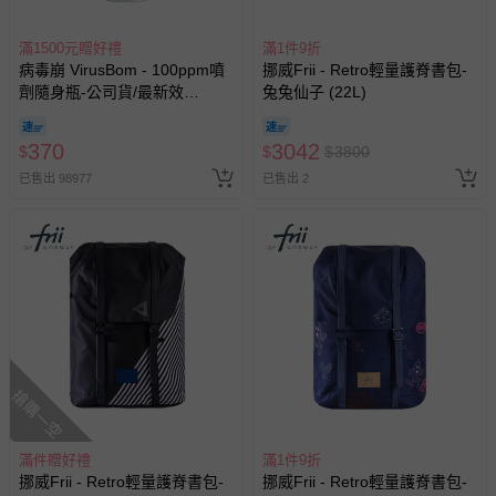
滿1500元贈好禮
滿1件9折
病毒崩 VirusBom - 100ppm噴
挪威Frii - Retro輕量護脊書包-
劑隨身瓶-公司貨/最新效
兔兔仙子 (22L)
期-100ml
370
3042
$
$
$
3800
已售出 98977
已售出 2
搶購一空
滿件贈好禮
滿1件9折
挪威Frii - Retro輕量護脊書包-
挪威Frii - Retro輕量護脊書包-