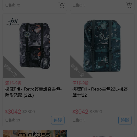
券使用
已售出 72
已售出 5
搶購一空
搶購一空
滿1件9折
滿1件9折
挪威Frii - Retro輕量護脊書包-
挪威Frii - Retro書包22L-機器
暗影恐龍 (22L)
戰士'22
3042
3042
$
$
3800
$
$
3800
追蹤
追蹤
已售出 13
已售出 3