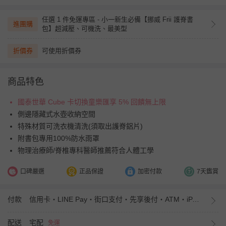
任選 1 件免運專區 - 小一新生必備【挪威 Frii 護脊書
進團購
包】超減壓、可機洗、最美型
折價券
可使用折價券
商品特色
國泰世華 Cube 卡切換童樂匯享 5% 回饋無上限
側邊隱藏式水壺收納空間
特殊材質可洗衣機清洗(須取出護脊鋁片)
附書包專用100%防水雨罩
物理治療師/脊椎專科醫師推薦符合人體工學
口碑嚴選
正品保證
加密付款
7天鑑賞
付款
信用卡・LINE Pay・街口支付・先享後付・ATM・iPASS MONEY
配送
宅配
免運