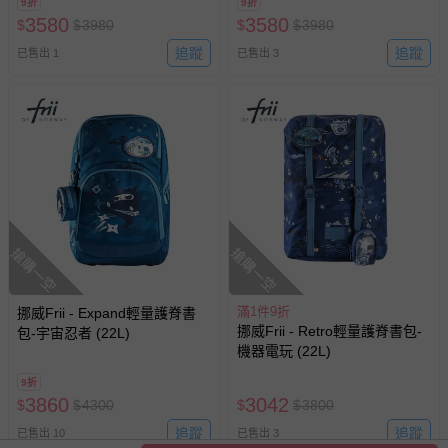
9折
9折
3580
3580
$
$
3980
$
$
3980
追蹤
追蹤
已售出 1
已售出 3
搶購一空
搶購一空
滿1件9折
挪威Frii - Expand輕量護脊書
挪威Frii - Retro輕量護脊書包-
包-宇宙忍者 (22L)
機器電玩 (22L)
9折
3860
3042
$
$
4300
$
$
3800
追蹤
追蹤
已售出 10
已售出 3