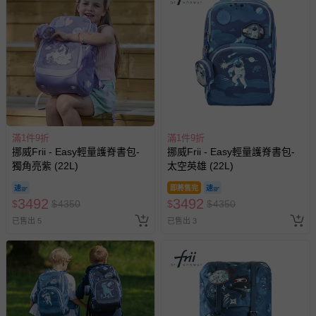
滿1件9折
滿1件9折
挪威Frii - Easy輕量護脊書包-
挪威Frii - Easy輕量護脊書包-
獨角亮紫 (22L)
太空英雄 (22L)
即將售完
3492
3492
$
$
4350
$
$
4350
已售出 5
已售出 3