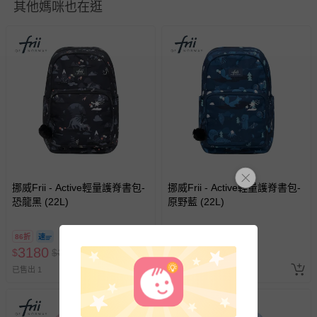
其他媽咪也在逛
至媽咪愛
LINE@客服ID: @mamilove
我們將依序為您處理
與服務，謝謝。
針對滿件折/滿額贈…等活動，如因部份退貨，而該訂單保
留商品未達活動門檻，將以原價計算，活動贈品亦需一併退
回。
部分商品依據消費者保護法的規定，不適用七天鑑賞期/猶
豫期範圍：
易於腐敗、保存期限較短或解約時即將逾期（例如生鮮
商品、食品等）。
挪威Frii - Active輕量護脊書包-
挪威Frii - Active輕量護脊書包-
恐龍黑 (22L)
客製化商品（例如客製生日書、姓名貼等）。
原野藍 (22L)
報紙、期刊或雜誌（惟書籍如經拆封、使用，則酌收整
新費用）。
86折
86折
3180
3180
$
$
3680
$
$
3680
經消費者拆封之影音商品或電腦軟體（例如 DVD、CD
已售出 1
最新上架
等）。
非以有形媒介提供之數位內容或一經提供即為完成之線
上服務，經消費者事先同意始提供（例如線上課程、遊