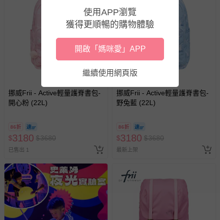
戲或活動點數等）。
使用APP瀏覽
已拆封之以下類型商品：
獲得更順暢的購物體驗
-個人衛生用品（例如尿布、貼身衣物、泳裝、襪子、地
墊、寢具類等）。
開啟「媽咪愛」APP
-新生兒親膚衣物（嬰幼兒包巾與背巾、包屁衣、學習
褲、紗布衣等）。
繼續使用網頁版
-接觸性孕哺產品（奶嘴、奶瓶、擠乳器、哺乳衣、托腹
帶束縛衣、餐搖椅等）。
挪威Frii - Active輕量護脊書包-
挪威Frii - Active輕量護脊書包-
-其他原廠盒裝商品封口處已貼上「不可拆封」，或具警
開心粉 (22L)
野兔藍 (22L)
示字句等說明貼紙、封條者。
國際航空、客運、訂房等服務。
86折
86折
3180
3180
$
$
3680
$
$
3680
相關的退換貨辦理流程，可詳見：
退換貨 & 退款問題
已售出 1
最新上架
其他常見問題：
運送服務：目前提供的運送僅限台灣本島。如您位於離島地
區，可能會無法配送，或須依據商品需加收離島運費。廠商
亦保留出貨與否的權利。離島、偏遠地區、樓層親送等加價