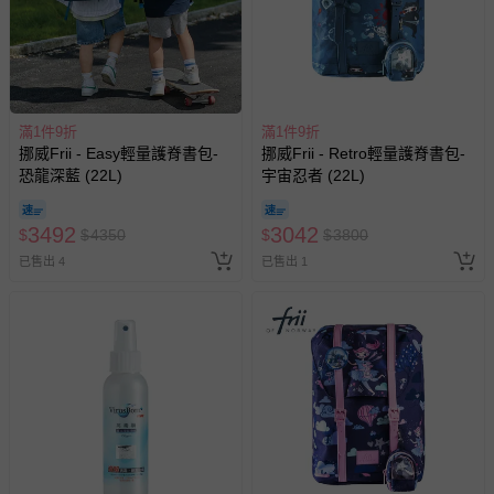
滿1件9折
滿1件9折
挪威Frii - Easy輕量護脊書包-
挪威Frii - Retro輕量護脊書包-
恐龍深藍 (22L)
宇宙忍者 (22L)
3492
3042
$
$
4350
$
$
3800
已售出 4
已售出 1