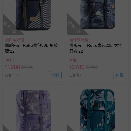
搶購一空
搶購一空
滿件贈好禮
滿件贈好禮
挪威Frii - Retro書包30L-斜紋
挪威Frii - Retro書包22L-太空
藍'22
忍者'22
57折
73折
1980
2780
$
$
3500
$
$
3800
追蹤
追蹤
已售出 25
已售出 20