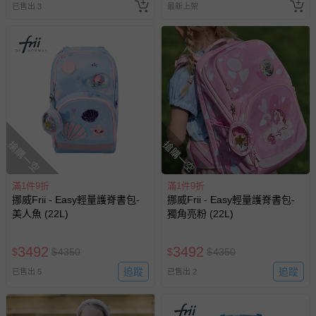
已售出 3
最新上架
搶購一空
搶購一空
滿1件9折
滿1件9折
挪威Frii - Easy輕量護脊書包-
挪威Frii - Easy輕量護脊書包-
美人魚 (22L)
獨角亮粉 (22L)
3492
3492
$
$
4350
$
$
4350
追蹤
追蹤
已售出 5
已售出 2