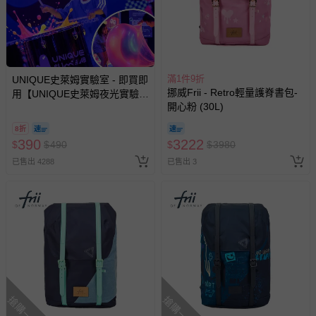
費用，可能會另需加收。
商品實際的配達日期，可於訂單個人資料內的查詢訂單內，
已出貨通知之訊息為主。
如您收到商品，請依正常流程檢查是否完好，若商品遇瑕疵
情形，您可申請更換新品或退貨，請見：
滿1件9折
退貨的辦理流程
。
UNIQUE史萊姆實驗室 - 即買即
挪威Frii - Retro輕量護脊書包-
用【UNIQUE史萊姆夜光實驗室
若您對於會員帳號、商品訂購與資訊、購物流程、付款方
開心粉 (30L)
@ 台北科教館 】2026/6/11-
式、折價券與購物金的使用、退貨及商品運送方式等有疑
8/30 (電子票券，於展期現場憑
8折
問，你可詳見：
媽咪愛客服中心
。
訂單編號兌換，逾期作廢) (大
390
3222
$
$
490
$
$
3980
人小孩均一價(3歲以上需購票))
預購商品：預購為海外同步代購，遇缺貨即會通知媽咪並協
已售出 4288
已售出 3
助取消退款事宜。
商品如因「價格、組合」等錯誤原因，導致無法安排出貨，
會主動以簡訊及mail通知訂單取消事宜，並將提供適當補
償。
搶購一空
搶購一空