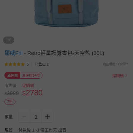
1/6
挪威Frii
-
Retro輕量護脊書包-天空藍 (30L)
5
已售出 2
商品編號：820676
進團購
滿件贈
滿件贈好禮
市售價
促銷價
2780
$
3980
$
7折
1
數量
現貨
付款後 1~3 個工作天 出貨