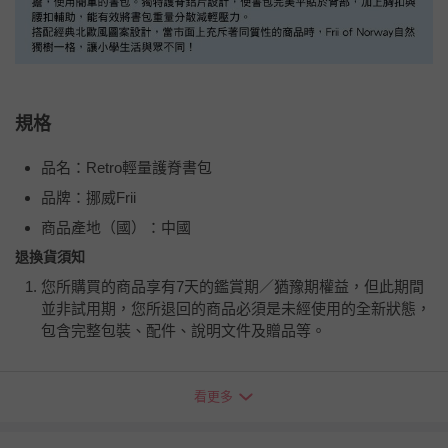
規格
品名：Retro輕量護脊書包
品牌：挪威Frii
商品產地（國）：中國
退換貨須知
您所購買的商品享有7天的鑑賞期／猶豫期權益，但此期間
並非試用期，您所退回的商品必須是未經使用的全新狀態，
包含完整包裝、配件、說明文件及贈品等。
如需退換貨，請於收到商品7天（含例假日內提出），如為
看更多
瑕疵退換貨所產生的運費，將由媽咪愛負責處理，若非瑕疵
退貨，您可至『查詢訂單』>『已出貨』中查詢該筆訂單，
並點選『我要退貨』即可進行申請。若有相關退貨問題，請