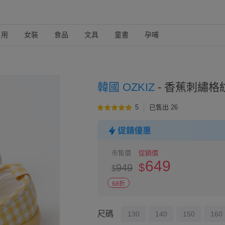
日用
女裝
食品
文具
童書
孕哺
韓國 OZKIZ
-
香蕉刺繡格
5
已售出 26
市售價
促銷價
649
$
949
$
68折
尺碼
130
140
150
160