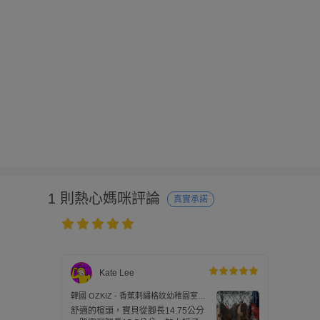
1 則熱心媽咪評論
真實承諾
Kate Lee
韓國 OZKIZ - 香蕉刺繡格紋幼稚園室內
鞋-黃
舒適的楦頭，寶貝從腳長14.75公分