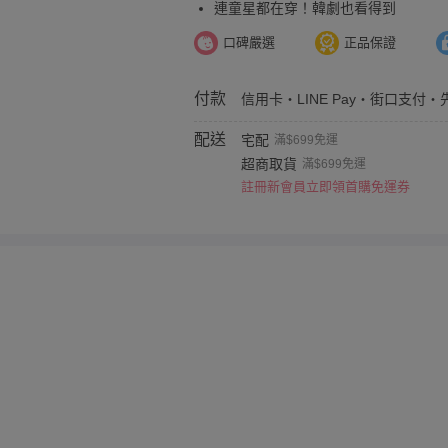
連童星都在穿！韓劇也看得到
口碑嚴選
正品保證
付款
信用卡・LINE Pay・街口支付・
配送
宅配
滿$699免運
超商取貨
滿$699免運
註冊新會員立即領首購免運券