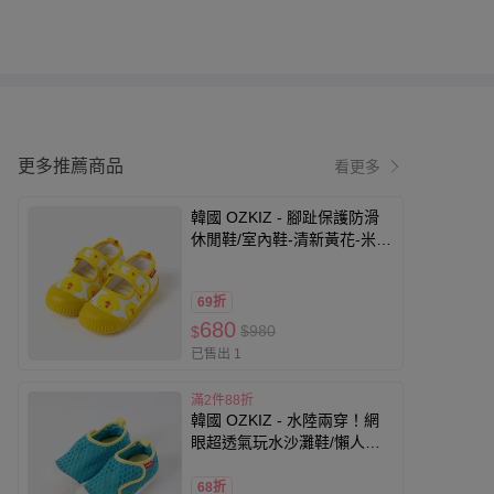
更多推薦商品
看更多
韓國 OZKIZ - 腳趾保護防滑
休閒鞋/室內鞋-清新黃花-米白
X黃
69折
680
$980
$
已售出 1
滿2件88折
韓國 OZKIZ - 水陸兩穿！網
眼超透氣玩水沙灘鞋/懶人休
閒鞋-藍綠
68折