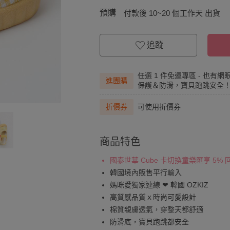
預購
付款後 10~20 個工作天 出貨
追蹤
任選 1 件免運專區 - 也有
進團購
保護＆防滑，寶貝跑跳安全
折價券
可使用折價券
商品特色
國泰世華 Cube 卡切換童樂匯享 5%
韓國境內販售平行輸入
媽咪愛獨家連線 ❤ 韓國 OZKIZ
高質感品質ｘ時尚可愛設計
棉質親膚透氣，穿整天都舒適
防滑底，寶貝跑跳都安全