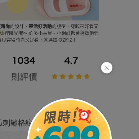
流時尚
的設計、
靈活好活動
的版型，穿起來好看又
誌
裡曝光哦～ 許多小童星、小網紅都會選擇他們
寶貝穿得時尚又好看，就選擇 OZKIZ！
西瓜刺繡格紋幼稚園室內鞋