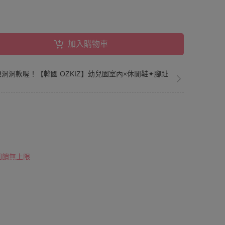
加入購物車
網眼洞洞款喔！【韓國 OZKIZ】幼兒園室內×休閒鞋✦腳趾
！
 回饋無上限