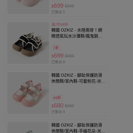
699
$999
$
已售出 5
滿2件88折
韓國 OZKIZ - 水陸兩穿！網
眼透氣玩水沙灘鞋/魔鬼氈懶
人鞋-黑
7折
699
$999
$
已售出 8
韓國 OZKIZ - 腳趾保護防滑
休閒鞋/室內鞋-可愛粉花-米白
X粉
69折
680
$980
$
已售出 9
韓國 OZKIZ - 腳趾保護防滑
休閒鞋/室內鞋-手繪花朵-米白