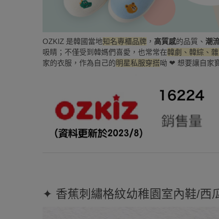
OZKIZ 是韓國當地
知名專櫃品牌
，
高質感
的品質、
潮
吸睛；不僅受到韓媽們喜愛，也常常在
韓劇、韓綜、雜
家的衣服，作為自己的
明星私服穿搭
呦 ❤ 想要讓自家
✦ 香蕉刺繡格紋幼稚園室內鞋/