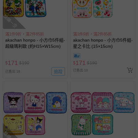
搶購一空
滿1件9折，滿2件85折
滿1件9折，滿2件85折
akachan honpo - 小方巾5件組-
akachan honpo - 小方巾5件組-
超級瑪利歐 (約H15×W15cm)
星之卡比 (15×15cm)
171
171
$
$
190
$
$
190
已售出 10
追蹤
已售出 18