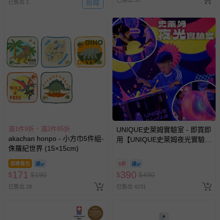
追蹤
已售出 1
經消費者拆封之影音商品或電腦軟體（例如 DVD、CD
等）。
非以有形媒介提供之數位內容或一經提供即為完成之線
上服務，經消費者事先同意始提供（例如線上課程、遊
戲或活動點數等）。
已拆封之以下類型商品：
-個人衛生用品（例如尿布、貼身衣物、泳裝、襪子、地
墊、寢具類等）。
-新生兒親膚衣物（嬰幼兒包巾與背巾、包屁衣、學習
褲、紗布衣等）。
-接觸性孕哺產品（奶嘴、奶瓶、擠乳器、哺乳衣、托腹
滿1件9折，滿2件85折
UNIQUE史萊姆實驗室 - 即買即
帶束縛衣、餐搖椅等）。
akachan honpo - 小方巾5件組-
用【UNIQUE史萊姆夜光實驗室
-其他原廠盒裝商品封口處已貼上「不可拆封」，或具警
侏羅紀世界 (15×15cm)
@ 台北科教館 】2026/6/11-
示字句等說明貼紙、封條者。
8/30 (電子票券，於展期現場憑
即將售完
8折
訂單編號兌換，逾期作廢) (大
國際航空、客運、訂房等服務。
171
390
$
$
190
$
$
490
人小孩均一價(3歲以上需購票))
已售出 28
已售出 4231
相關的退換貨辦理流程，可詳見：
退換貨 & 退款問題