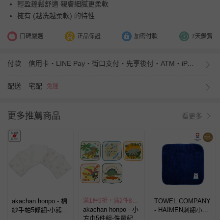
輕盈蓬鬆舒適 親膚細膩更柔軟
擁有 (越洗越柔軟) 的特性
口碑嚴選
正品保證
加密付款
7天鑑賞
付款
信用卡・LINE Pay・街口支付・先享後付・ATM・iPASS MONEY
配送
宅配
免運
更多推薦商品
看更多
akachan honpo - 棉
滿1件9折，滿2件85折
TOWEL COMPANY
akachan honpo - 小
紗手帕5條組-小熊-
- HAIMEN刺繡小毛
方巾5件組-侏羅紀世
米白色 (27×27cm)
巾-動物遊行 animal