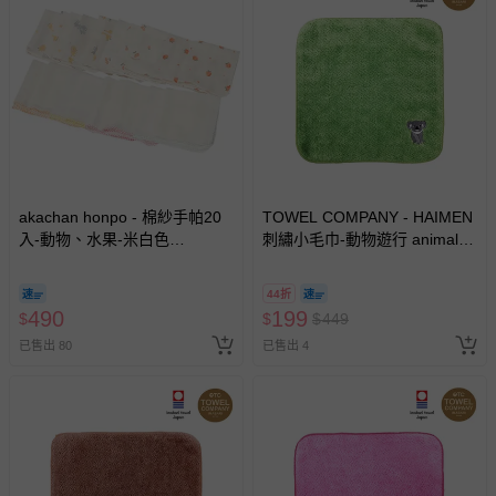
akachan honpo - 棉紗手帕20
TOWEL COMPANY - HAIMEN
入-動物、水果-米白色
刺繡小毛巾-動物遊行 animal
(23.5cm×23.5cm)
parade(日本今治)-無尾熊
(Koala)
44折
490
199
$
$
$
449
已售出 80
已售出 4