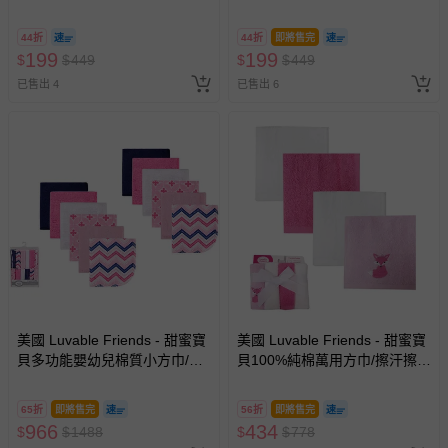
aquarium life(日本今治)-水母
aquarium life(日本今治)-海獺
(JellyFish)
(See Otter)
44折
44折
即將售完
199
199
$
$
449
$
$
449
已售出 4
已售出 6
美國 Luvable Friends - 甜蜜寶
美國 Luvable Friends - 甜蜜寶
貝多功能嬰幼兒棉質小方巾/洗
貝100%純棉萬用方巾/擦汗擦手
澡巾/擦嘴巾12入組(23*23cm)-
巾/洗澡巾4入組-桃色狐狸
粉色搖滾
65折
即將售完
56折
即將售完
966
434
$
$
1488
$
$
778