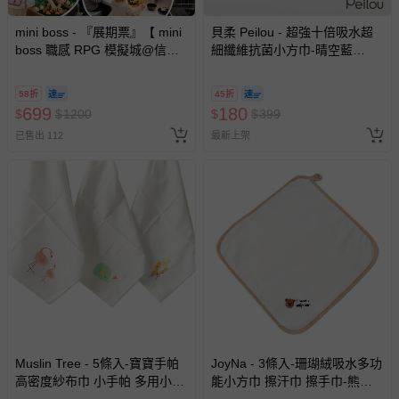
mini boss - 『展期票』【 mini
貝柔 Peilou - 超強十倍吸水超
boss 職感 RPG 模擬城@信義
細纖維抗菌小方巾-晴空藍
A11 】2026/7/10-8/30 (電子票
(30x30cm)-3入組
券，於展期現場憑訂單編號兌
58折
45折
換，依現場梯次安排入場，逾
699
180
$
$
1200
$
$
399
期作廢) (兒童票(2歲以上)贈一
已售出 112
最新上架
名陪伴成人)
Muslin Tree - 5條入-寶寶手帕
JoyNa - 3條入-珊瑚絨吸水多功
高密度紗布巾 小手帕 多用小方
能小方巾 擦汗巾 擦手巾-熊頭
巾-花色隨機5條入
+隨機2條 (25*25cm)