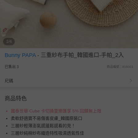
1/4
Bunny PAPA
-
三重紗布手帕_韓國進口-手帕_2入
已售出 3
商品編號：816001
尺碼
商品特色
國泰世華 Cube 卡切換童樂匯享 5% 回饋無上限
柔軟舒適寶不易傷害皮膚_韓國原裝口
三層紗輕薄澎氣感蓬鬆感看的見！
三層紗純棉紗布織造特性吸濕透氣性佳