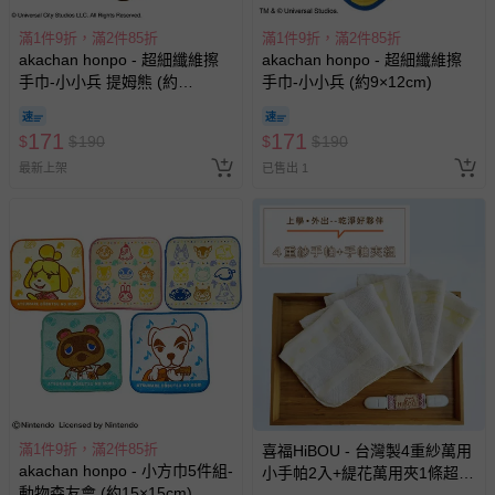
滿1件9折，滿2件85折
滿1件9折，滿2件85折
akachan honpo - 超細纖維擦
akachan honpo - 超細纖維擦
手巾-小小兵 提姆熊 (約
手巾-小小兵 (約9×12cm)
10×13cm)
171
171
$
$
190
$
$
190
最新上架
已售出 1
滿1件9折，滿2件85折
喜福HiBOU - 台灣製4重紗萬用
akachan honpo - 小方巾5件組-
小手帕2入+緹花萬用夾1條超值
動物森友會 (約15×15cm)
組 四重紗布巾 紗布手帕推薦