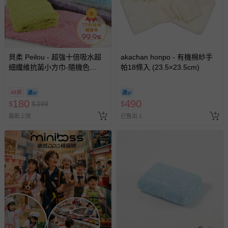
貝柔 Peilou - 超強十倍吸水超
akachan honpo - 有機棉紗手
細纖維抗菌小方巾-隨機色
帕18條入 (23.5×23.5cm)
(30x30cm)-3入組
45折
180
490
$
$
399
$
最新上架
已售出 1