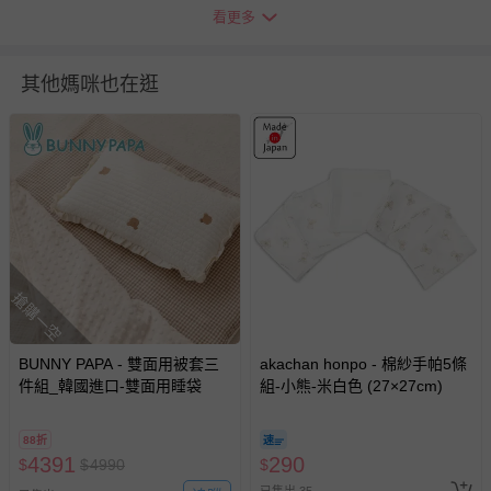
看更多
如需退換貨，請於收到商品7天（含例假日內提出），如為
瑕疵退換貨所產生的運費，將由媽咪愛負責處理，若非瑕疵
退貨，您可至『查詢訂單』>『已出貨』中查詢該筆訂單，
其他媽咪也在逛
並點選『我要退貨』即可進行申請。若有相關退貨問題，請
至媽咪愛
LINE@客服ID: @mamilove
我們將依序為您處理
與服務，謝謝。
針對滿件折/滿額贈…等活動，如因部份退貨，而該訂單保
留商品未達活動門檻，將以原價計算，活動贈品亦需一併退
回。
搶購一空
部分商品依據消費者保護法的規定，不適用七天鑑賞期/猶
豫期範圍：
易於腐敗、保存期限較短或解約時即將逾期（例如生鮮
BUNNY PAPA - 雙面用被套三
akachan honpo - 棉紗手帕5條
件組_韓國進口-雙面用睡袋
商品、食品等）。
組-小熊-米白色 (27×27cm)
客製化商品（例如客製生日書、姓名貼等）。
88折
報紙、期刊或雜誌（惟書籍如經拆封、使用，則酌收整
4391
290
$
$
4990
$
新費用）。
已售出 35