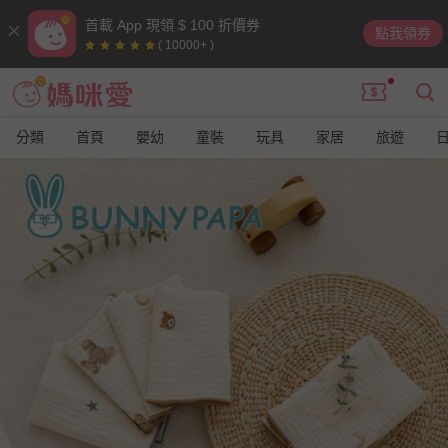
首載 App 現領 $ 100 折價券
點我領券
( 10000+ )
分類
首頁
嬰幼
童裝
玩具
家居
旅遊