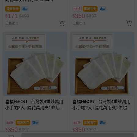
寶寶紗布巾-圖騰小鹿手帕+日
即將售完
88折
即將售完
本專利夾
171
350
$
$
190
$
$
397
已售出 2
已售出 1
喜福HiBOU - 台灣製4重紗萬用
喜福HiBOU - 台灣製4重紗萬用
小手帕2入+緹花萬用夾1條超值
小手帕2入+緹花萬用夾1條超值
組 4層紗布巾 紗布手帕推薦
組 四重紗布巾 紗布手帕推薦
寶寶紗布巾-黃花小鷹手帕+日
寶寶紗布巾-紫花小鷹手帕+日
88折
即將售完
88折
即將售完
本專利夾
本專利夾
350
350
$
$
397
$
$
397
已售出 4
已售出 2