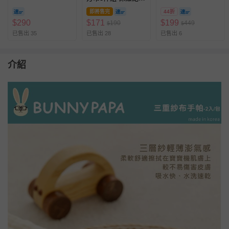
界 (15×15cm)
parade(日本今治)-北
即將售完
44折
極熊(Polar brar)
$
290
$
171
$
199
190
449
$
$
已售出 35
已售出 28
已售出 6
介紹