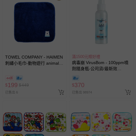
其他常見問題：
運送服務：目前提供的運送僅限台灣本島。如您位於離島地
區，可能會無法配送，或須依據商品需加收離島運費。廠商
亦保留出貨與否的權利。離島、偏遠地區、樓層親送等加價
費用，可能會另需加收。
商品實際的配達日期，可於訂單個人資料內的查詢訂單內，
已出貨通知之訊息為主。
如您收到商品，請依正常流程檢查是否完好，若商品遇瑕疵
滿1500元贈好禮
TOWEL COMPANY - HAIMEN
病毒崩 VirusBom - 100ppm噴
刺繡小毛巾-動物遊行 animal
情形，您可申請更換新品或退貨，請見：
退貨的辦理流程
。
劑隨身瓶-公司貨/最新效
parade(日本今治)-北極熊
若您對於會員帳號、商品訂購與資訊、購物流程、付款方
期-100ml
(Polar brar)
44折
式、折價券與購物金的使用、退貨及商品運送方式等有疑
199
370
$
$
449
$
問，你可詳見：
媽咪愛客服中心
。
已售出 6
已售出 98974
預購商品：預購為海外同步代購，遇缺貨即會通知媽咪並協
助取消退款事宜。
商品如因「價格、組合」等錯誤原因，導致無法安排出貨，
會主動以簡訊及mail通知訂單取消事宜，並將提供適當補
償。