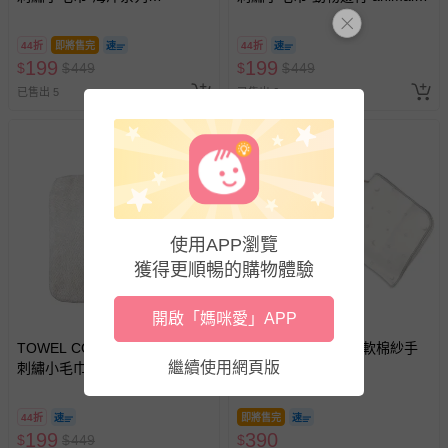
aquarium life(日本今治)-企鵝
parade(日本今治)-老虎(Tiger)
(Penguin)
44折
即將售完
44折
199
199
$
$
449
$
$
449
已售出 5
已售出 6
使用APP瀏覽
獲得更順暢的購物體驗
開啟「媽咪愛」APP
TOWEL COMPANY - HAIMEN
akachan honpo - 柔軟棉紗手
繼續使用網頁版
刺繡小毛巾-動物遊行 animal
帕4條組 (24×24cm)
parade(日本今治)-大象
(Elephant)
44折
即將售完
199
390
$
$
449
$