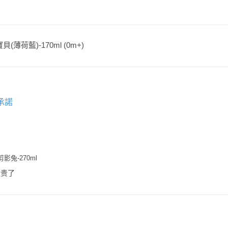
(薄荷藍)-170ml (0m+)
承諾
影兔-270ml
太贵了