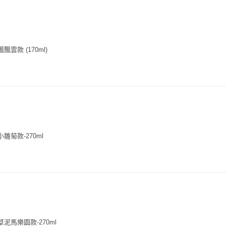
飄雲款 (170ml)

小雛菊款-270ml

草泥馬樂園款-270ml