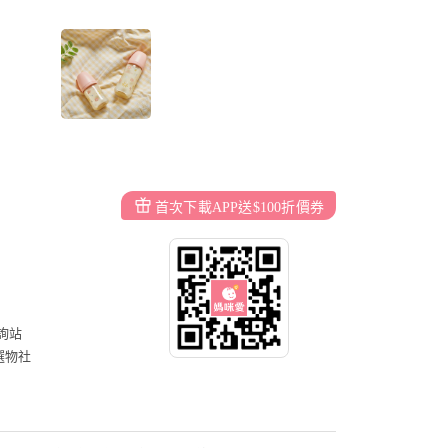
首次下載APP送$100折價券
詢站
選物社