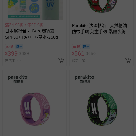
滿3件95折，滿5件9折
Parakito 法國帕洛 - 天然精油
日本繽得若 - UV 防曬噴霧
防蚊手環 兒童手環-骷髏夜總會
SPF50+ PA++++-草本-250g
款
57折
86折
399
561
$
$
699
$
$
650
已售出 714
最新上架