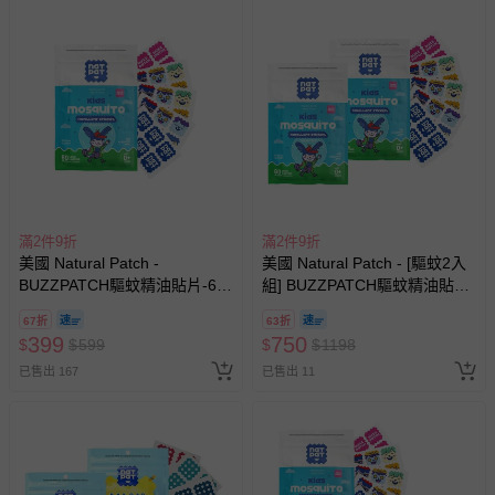
退換貨須知
您所購買的商品享有7天的鑑賞期／猶豫期權益，但此期間
並非試用期，您所退回的商品必須是未經使用的全新狀態，
包含完整包裝、配件、說明文件及贈品等。
如需退換貨，請於收到商品7天（含例假日內提出），如為
瑕疵退換貨所產生的運費，將由媽咪愛負責處理，若非瑕疵
退貨，您可至『查詢訂單』>『已出貨』中查詢該筆訂單，
並點選『我要退貨』即可進行申請。若有相關退貨問題，請
滿2件9折
滿2件9折
至媽咪愛
LINE@客服ID: @mamilove
我們將依序為您處理
美國 Natural Patch -
美國 Natural Patch - [驅蚊2入
與服務，謝謝。
BUZZPATCH驅蚊精油貼片-60
組] BUZZPATCH驅蚊精油貼片
枚入
囤貨組 (60入/包)
67折
63折
針對滿件折/滿額贈…等活動，如因部份退貨，而該訂單保
399
750
$
$
599
$
$
1198
留商品未達活動門檻，將以原價計算，活動贈品亦需一併退
已售出 167
已售出 11
回。
部分商品依據消費者保護法的規定，不適用七天鑑賞期/猶
豫期範圍：
易於腐敗、保存期限較短或解約時即將逾期（例如生鮮