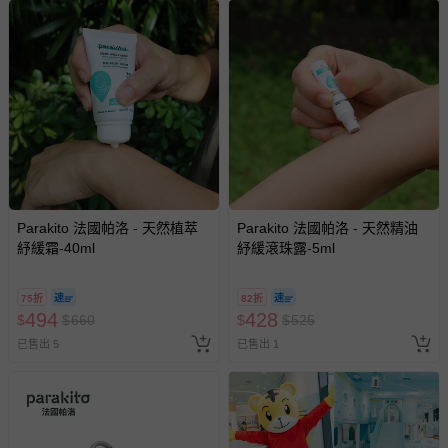
Parakito 法國帕洛 - 天然植萃
Parakito 法國帕洛 - 天然精油
紓緩霜-40ml
紓緩滾珠露-5ml
75折
82折
494
428
$
$
660
$
$
525
已售出 5
已售出 1