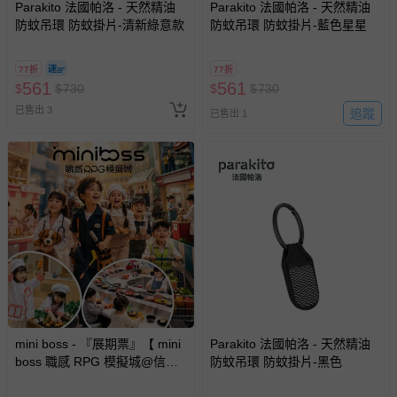
Parakito 法國帕洛 - 天然精油
Parakito 法國帕洛 - 天然精油
防蚊吊環 防蚊掛片-清新綠意款
防蚊吊環 防蚊掛片-藍色星星
77折
77折
561
561
$
$
730
$
$
730
已售出 3
追蹤
已售出 1
mini boss - 『展期票』【 mini
Parakito 法國帕洛 - 天然精油
boss 職感 RPG 模擬城@信義
防蚊吊環 防蚊掛片-黑色
A11 】2026/7/10-8/30 (電子票