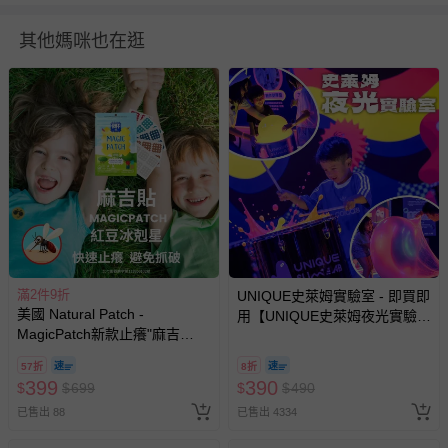
商品產地（國）：美國
藥商許可執照藥商名稱：雨禹有限公司
其他媽咪也在逛
製造廠名稱：The Natural Patch Co.
具量測功能產品之服務據點資訊：台北市文山區興隆路三段
331號1樓
藥商諮詢專線電話：02-82301790
藥商地址：台北市文山區興隆路三段331號1樓
藥商許可執照字號：北市衛器販(文)字第MD6201014391號
產品製造日期：2023/12
製造廠地址：9450 SW Gemini Dr Beaverton97008-7105
滿2件9折
UNIQUE史萊姆實驗室 - 即買即
醫療器材許可證品名：MagicPatch"麻吉貼"醫療用黏性膠帶
美國 Natural Patch -
用【UNIQUE史萊姆夜光實驗室
及黏性繃帶(未滅菌)
MagicPatch新款止癢"麻吉
@ 台北科教館 】2026/6/11-
醫療器材許可證藥商名稱：雨禹有限公司
貼"醫療用貼布(新款加量30貼/
8/30 (電子票券，於展期現場憑
57折
8折
盒 未滅菌/蚊蟲叮咬/止癢/消腫)
訂單編號兌換，逾期作廢) (大
醫療器材廣告核准字號：北市衛器廣字第112090109號
399
390
$
$
699
$
$
490
(30入)
人小孩均一價(3歲以上需購票))
醫療器材許可證字號：衛部醫器輸壹字第023161號
已售出 88
已售出 4334