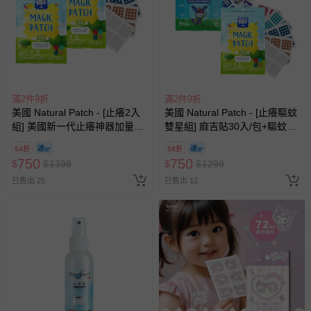
商品、食品等）。
客製化商品（例如客製生日書、姓名貼等）。
報紙、期刊或雜誌（惟書籍如經拆封、使用，則酌收整
新費用）。
經消費者拆封之影音商品或電腦軟體（例如 DVD、CD
滿2件9折
滿2件9折
等）。
美國 Natural Patch - [止癢2入
美國 Natural Patch - [止癢驅蚊
組] 美國新一代止癢神器加量版
雙星組] 麻吉貼30入/包+驅蚊貼
非以有形媒介提供之數位內容或一經提供即為完成之線
好友分享組 (30入/包)
60入/包各一
上服務，經消費者事先同意始提供（例如線上課程、遊
54折
58折
戲或活動點數等）。
750
750
$
$
1398
$
$
1298
已拆封之以下類型商品：
已售出 25
已售出 12
-個人衛生用品（例如尿布、貼身衣物、泳裝、襪子、地
墊、寢具類等）。
-新生兒親膚衣物（嬰幼兒包巾與背巾、包屁衣、學習
褲、紗布衣等）。
-接觸性孕哺產品（奶嘴、奶瓶、擠乳器、哺乳衣、托腹
帶束縛衣、餐搖椅等）。
-其他原廠盒裝商品封口處已貼上「不可拆封」，或具警
示字句等說明貼紙、封條者。