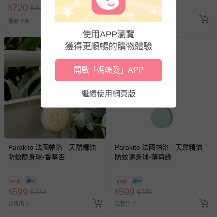
720
599
$
$
900
$
$
730
已售出 4
追蹤
最新上架
使用APP瀏覽
獲得更順暢的購物體驗
開啟「媽咪愛」APP
繼續使用網頁版
Parakito 法國帕洛 - 天然精油
Parakito 法國帕洛 - 天然精油
防蚊隨身球-香草杏
防蚊隨身球-薄荷綠
82折
82折
599
599
$
$
730
$
$
730
已售出 3
已售出 2