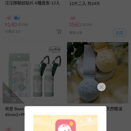
助取消退款事宜。
汪汪隊驅蚊貼片-6種造型-12入
12片二入 共24片
商品如因「價格、組合」等錯誤原因，導致無法安排出貨，
會主動以簡訊及mail通知訂單取消事宜，並將提供適當補
7折
8折
償。
140
560
$
$
199
$
$
700
已售出 337
追蹤
最新上架
搶購一空
貝恩 Baan - PMD防蚊噴液
Parakito 法國帕洛 - 天然精油
45mlx2+PMD長效防蚊貼片12
防蚊隨身球-寶貝藍
片
8折
82折