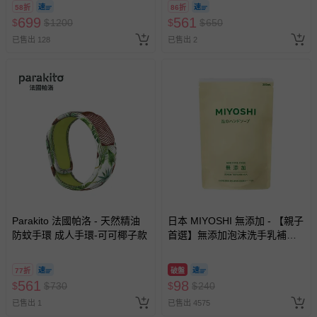
券，於展期現場憑訂單編號兌
58折
86折
換，依現場梯次安排入場，逾
699
561
$
$
1200
$
$
650
期作廢) (兒童票(2歲以上)贈一
已售出 128
已售出 2
名陪伴成人)
Parakito 法國帕洛 - 天然精油
日本 MIYOSHI 無添加 - 【親子
防蚊手環 成人手環-可可椰子款
首選】無添加泡沫洗手乳補充
包-300ml
77折
破盤
561
98
$
$
730
$
$
240
已售出 1
已售出 4575