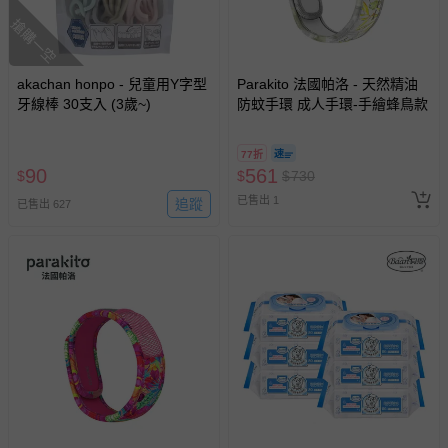
搶購一空
akachan honpo - 兒童用Y字型
Parakito 法國帕洛 - 天然精油
牙線棒 30支入 (3歲~)
防蚊手環 成人手環-手繪蜂鳥款
77折
90
561
$
$
$
730
已售出 1
追蹤
已售出 627