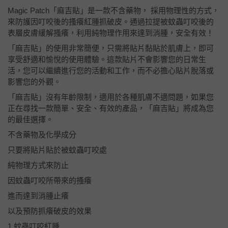
Magic Patch「麻吉貼」是一款不含藥物， 採用物理性的方式，
來防護因叮咬後的搔癢紅腫抓破皮。通過拉提被蚊蟲叮咬後的
表層皮膚緩解搔癢，利用純物理作用來達到消腫，安全有效！
「麻吉貼」的使用非常簡便，只需將貼片黏貼於肌膚上，即可
享受舒適和愉悅的使用體驗。這款貼片不會影響您的日常生
活，您可以繼續進行您的活動和工作，而不必擔心貼片脫落或
影響您的外觀。
「麻吉貼」沒有年齡限制，適用於各種肌膚不適問題，如果您
正在尋找一款簡單、安全、有效的產品，「麻吉貼」將成為您
的最佳選擇。
不含藥物及化學成分
只要將貼片貼於被蚊蟲叮咬處
純物理方式來防止
因蚊蟲叮咬所帶來的搔癢
進而達到消腫止癢
以及預防抓癢破皮的效果
1 蚊蟲叮咬紅腫