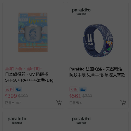
滿3件95折，滿5件9折
Parakito 法國帕洛 - 天然精油
日本繽得若 - UV 防曬棒
防蚊手環 兒童手環-星際太空款
SPF50+ PA++++-無香-14g
57折
77折
399
561
$
$
699
$
$
730
已售出 707
已售出 4