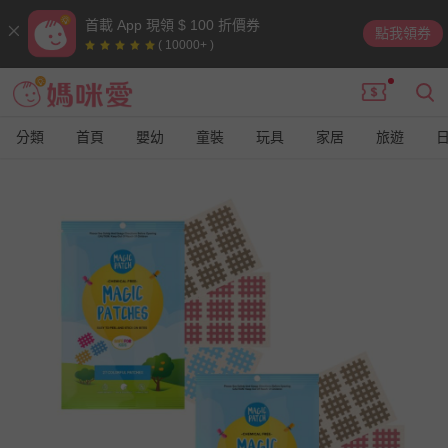
首載 App 現領 $ 100 折價券
點我領券
( 10000+ )
分類
首頁
嬰幼
童裝
玩具
家居
旅遊