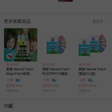
角度都適合！ 還可以依照位置剪
裁，很方便！
更多推薦商品
看更多
滿2件9折
滿2件9折
滿2件9折
美國 Natural Patch -
美國 Natural Patch -
美國 Natural Patch -
MagicPatch新款止
BUZZPATCH驅蚊精
[驅蚊2入組]
癢"麻吉貼"醫療用貼
油貼片-60枚入
BUZZPATCH驅蚊精
57折
67折
63折
布(新款加量30貼/盒
油貼片囤貨組 (60入/
$
399
$
399
$
750
699
599
1198
$
$
$
未滅菌/蚊蟲叮咬/止
包)
已售出 88
已售出 167
已售出 11
癢/消腫) (30入)
介紹