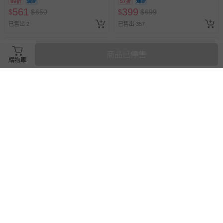
86折
57折
561
399
$
$
650
$
$
699
已售出 2
已售出 357
商品已停售
購物車
Parakito 法國帕洛 - 天然精油
Parakito 法國帕洛 - 天然精油
防蚊手環 兒童手環-鱷魚款
防蚊手環 兒童手環-公主款
86折
86折
561
561
$
$
650
$
$
650
最新上架
已售出 3