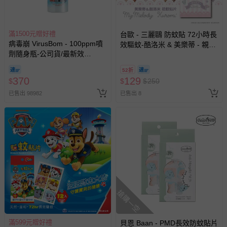
國際航空、客運、訂房等服務。
滿1500元贈好禮
相關的退換貨辦理流程，可詳見：
台歐 - 三麗鷗 防蚊貼 72小時長
退換貨 & 退款問題
病毒崩 VirusBom - 100ppm噴
效驅蚊-酷洛米 & 美樂蒂 - 親親
劑隨身瓶-公司貨/最新效
Baby款-12入/盒
期-100ml
其他常見問題：
52折
運送服務：目前提供的運送僅限台灣本島。如您位於離島地
370
129
$
$
$
250
區，可能會無法配送，或須依據商品需加收離島運費。廠商
已售出 98982
已售出 8
亦保留出貨與否的權利。離島、偏遠地區、樓層親送等加價
費用，可能會另需加收。
商品實際的配達日期，可於訂單個人資料內的查詢訂單內，
已出貨通知之訊息為主。
如您收到商品，請依正常流程檢查是否完好，若商品遇瑕疵
情形，您可申請更換新品或退貨，請見：
退貨的辦理流程
。
若您對於會員帳號、商品訂購與資訊、購物流程、付款方
式、折價券與購物金的使用、退貨及商品運送方式等有疑
搶購一空
問，你可詳見：
媽咪愛客服中心
。
預購商品：預購為海外同步代購，遇缺貨即會通知媽咪並協
滿599元贈好禮
貝恩 Baan - PMD長效防蚊貼片