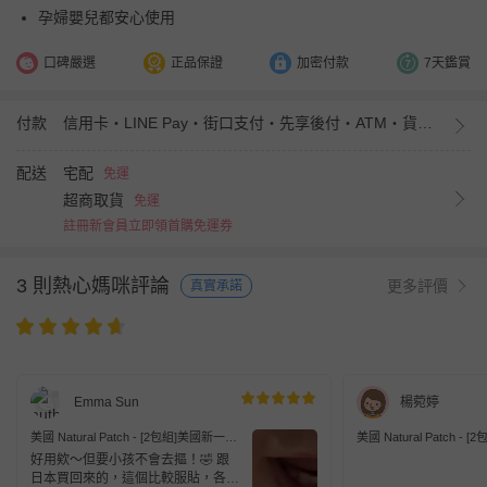
孕婦嬰兒都安心使用
口碑嚴選
正品保證
加密付款
7天鑑賞
付款
信用卡・LINE Pay・街口支付・先享後付・ATM・貨到付款・iPASS MONEY
配送
宅配
免運
超商取貨
免運
註冊新會員立即領首購免運券
3 則熱心媽咪評論
更多評價
真實承諾
Emma Sun
楊菀婷
美國 Natural Patch - [2包組]美國新一代
美國 Natural Patch -
止癢神器好友分享組 (27入/包)
止癢神器好友分享組 (27
好用欸～但要小孩不會去摳！🤣 跟
日本買回來的，這個比較服貼，各個