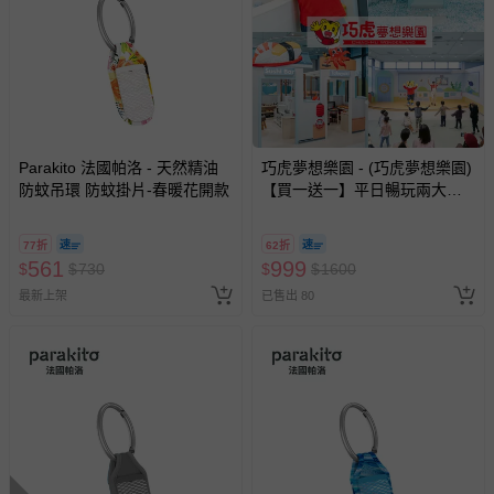
Parakito 法國帕洛 - 天然精油
巧虎夢想樂園 - (巧虎夢想樂園)
防蚊吊環 防蚊掛片-春暖花開款
【買一送一】平日暢玩兩大一
小套票 (正券為電子票券現場兌
換，贈送券現場領取)-效期至
77折
62折
2026/10/16 正券逾期視同現金
561
999
$
$
730
$
$
1600
券使用
最新上架
已售出 80