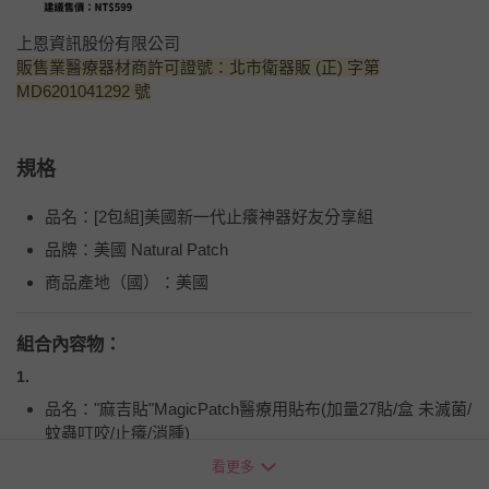
上恩資訊股份有限公司
販售業醫療器材商許可證號：北市衛器販 (正) 字第
MD6201041292 號
規格
品名：[2包組]美國新一代止癢神器好友分享組
品牌：美國 Natural Patch
商品產地（國）：美國
組合內容物：
1.
品名："麻吉貼"MagicPatch醫療用貼布(加量27貼/盒 未滅菌/
蚊蟲叮咬/止癢/消腫)
品牌：美國 Natural Patch
看更多