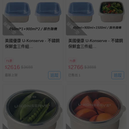
搶購一空
搶購一空
美國優康 U-Konserve - 不鏽鋼
美國優康 U-Konserve - 不鏽鋼
保鮮盒三件組
保鮮盒三件組
_450ml*1+900ml*2-冷凍盒/便
_450ml+900ml+1500ml-冷凍
當盒/儲存盒-通過 LFGB 食品安
盒/便當盒/儲存盒-通過 LFGB
71折
71折
全等級認證 / CPSIA 檢驗
食品安全等級認證 / CPSIA 檢
2616
2766
$
$
3688
$
$
3888
驗
追蹤
追蹤
最新上架
已售出 1