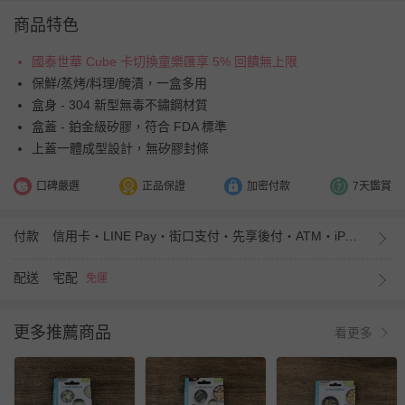
商品特色
國泰世華 Cube 卡切換童樂匯享 5% 回饋無上限
保鮮/蒸烤/料理/醃漬，一盒多用
盒身 - 304 新型無毒不鏽鋼材質
盒蓋 - 鉑金級矽膠，符合 FDA 標準
上蓋一體成型設計，無矽膠封條
口碑嚴選
正品保證
加密付款
7天鑑賞
付款
信用卡・LINE Pay・街口支付・先享後付・ATM・iPASS MONEY
配送
宅配
免運
更多推薦商品
看更多