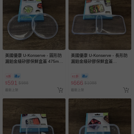
-其他原廠盒裝商品封口處已貼上「不可拆封」，或具警
示字句等說明貼紙、封條者。
國際航空、客運、訂房等服務。
相關的退換貨辦理流程，可詳見：
退換貨 & 退款問題
其他常見問題：
美國優康 U-Konserve - 圓形防
美國優康 U-Konserve - 長形防
漏鉑金級矽膠保鮮盒蓋 475ml-
漏鉑金級矽膠保鮮盒蓋
運送服務：目前提供的運送僅限台灣本島。如您位於離島地
透明兩入組
1350ml-透明兩入組
區，可能會無法配送，或須依據商品需加收離島運費。廠商
亦保留出貨與否的權利。離島、偏遠地區、樓層親送等加價
6折
61折
費用，可能會另需加收。
591
666
$
$
988
$
$
1088
商品實際的配達日期，可於訂單個人資料內的查詢訂單內，
最新上架
最新上架
已出貨通知之訊息為主。
如您收到商品，請依正常流程檢查是否完好，若商品遇瑕疵
情形，您可申請更換新品或退貨，請見：
退貨的辦理流程
。
若您對於會員帳號、商品訂購與資訊、購物流程、付款方
式、折價券與購物金的使用、退貨及商品運送方式等有疑