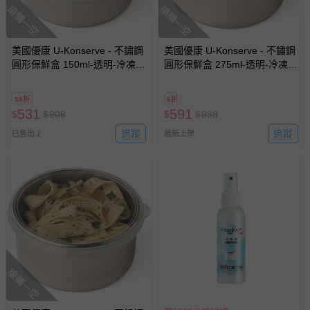
搶購一空
搶購一空
美國優康 U-Konserve - 不鏽鋼
美國優康 U-Konserve - 不鏽鋼
圓形保鮮盒 150ml-透明-冷凍
圓形保鮮盒 275ml-透明-冷凍
盒/便當盒/儲存盒-通過 LFGB
盒/便當盒/儲存盒-通過 LFGB
食品安全等級認證 / CPSIA 檢
食品安全等級認證 / CPSIA 檢
58折
6折
驗
驗
531
591
$
$
908
$
$
988
追蹤
追蹤
已售出 2
最新上架
搶購一空