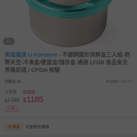
1/1
美國優康 U-Konserve
-
不鏽鋼圓形保鮮盒三入組-熱
帶天空-冷凍盒/便當盒/儲存盒-通過 LFGB 食品安全
等級認證 / CPSIA 檢驗
已售出 10
商品編號：805772
市售價
促銷價
1185
$
1780
$
67折
折價券
可使用折價券