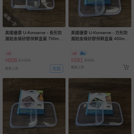
問，你可詳見：
媽咪愛客服中心
。
預購商品：預購為海外同步代購，遇缺貨即會通知媽咪並協
搶購一空
助取消退款事宜。
商品如因「價格、組合」等錯誤原因，導致無法安排出貨，
會主動以簡訊及mail通知訂單取消事宜，並將提供適當補
美國優康 U-Konserve - 長形防
美國優康 U-Konserve - 方形防
償。
漏鉑金級矽膠保鮮盒蓋 750ml-
漏鉑金級矽膠保鮮盒蓋 450ml-
透明兩入組
透明兩入組
6折
6折
606
591
$
$
1008
$
$
988
最新上架
追蹤
最新上架