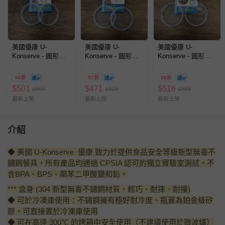
美國優康 U-
美國優康 U-
美國優康 U-
Konserve - 圓形防
Konserve - 圓形防
Konserve - 圓形防
漏鉑金級矽膠保鮮盒
漏鉑金級矽膠保鮮盒
漏鉑金級矽膠保鮮盒
蓋 90ml-透明兩入組
蓋 150ml-透明兩入
蓋 275ml-透明兩入
58折
57折
58折
組
組
$
501
$
471
$
516
868
828
888
$
$
$
最新上架
最新上架
最新上架
介紹
◆ 美國 U-Konserve 優康 致力於提供食品安全等級新型無毒不
鏽鋼餐具，所有產品均通過 CPSIA 認可的獨立實驗室測試，不
含BPA、BPS、鄰苯二甲酸鹽和鉛。
*** 盒身 (304 新型無毒不鏽鋼材質，輕巧、耐摔、耐撞)
◆ 可於冷凍庫使用：不鏽鋼擁有極好耐冷度、瓶蓋為鉑金級矽
膠，可直接置於冷凍庫使用
◆ 可在高達 300℃ 的烤箱中安全使用（不建議使用於微波爐）