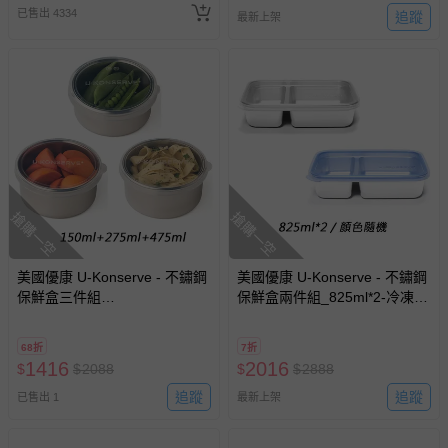
已售出 4334
追蹤
最新上架
搶購一空
搶購一空
美國優康 U-Konserve - 不鏽鋼
美國優康 U-Konserve - 不鏽鋼
保鮮盒三件組
保鮮盒兩件組_825ml*2-冷凍
_150ml+275ml+475ml-冷凍盒/
盒/便當盒/儲存盒-通過 LFGB
便當盒/儲存盒-通過 LFGB 食品
食品安全等級認證 / CPSIA 檢
68折
7折
安全等級認證 / CPSIA 檢驗
驗
1416
2016
$
$
2088
$
$
2888
追蹤
追蹤
已售出 1
最新上架