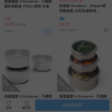
滿1500元贈好禮
美國優康 U-Konserve - 不鏽鋼
病毒崩 VirusBom - 100ppm噴
圓形保鮮盒 475ml-透明-冷凍
劑隨身瓶-公司貨/最新效
盒/便當盒/儲存盒-通過 LFGB
期-100ml
食品安全等級認證 / CPSIA 檢
61折
驗
629
370
$
$
1038
$
已售出 98982
追蹤
已售出 2
搶購一空
搶購一空
美國優康 U-Konserve - 不鏽鋼
美國優康 U-Konserve - 不鏽鋼
圓形保鮮盒 90ml三入組-透明-
圓形保鮮盒三入組-透明-冷凍
補貨通知我
冷凍盒/儲存盒-通過 LFGB 食品
盒/便當盒/儲存盒-通過 LFGB
追蹤
購物車
安全等級認證 / CPSIA 檢驗
食品安全等級認證 / CPSIA 檢