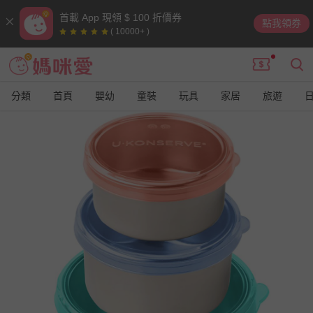
首載 App 現領 $ 100 折價券
點我領券
( 10000+ )
分類
首頁
嬰幼
童裝
玩具
家居
旅遊