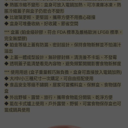
◆ 熱脹冷縮不變形：盒身可放入電鍋加熱、可冷凍庫冰凍，熱
脹冷縮蓋子與盒子仍密合不變形
◆ 比玻璃更輕、更堅固，攜帶方便不用擔心碰撞
◆ 盒身可堆疊收納，好收藏、節省空間
*** 盒蓋 (鉑金級矽膠，符合 FDA 標準及嚴格歐洲 LFGB 標準，
完全無塑膠)
◆ 鉑金等級上蓋有防漏、密封設計，保持食物新鮮並不怕湯汁
溢出
◆ 上蓋一體成型設計，無矽膠封條，清洗後不卡垢、不發霉
◆ 透明蓋子能清楚看見內容物，避免頻繁開關影響食物新鮮度
*** 使用用途 (盒子重量輕巧無負擔，盒身可直接放入電鍋加熱)
◆ 大/中/小三種尺寸一次購足，可自由搭配使用
◆ 食品安全等級不鏽鋼，居家可當備料盒、保鮮盒、食物儲存
盒
◆ 外出野餐、露營、旅行，攜帶食物能分開裝、乾淨方便
◆ 能在卡式爐上使用，戶外露營、野餐，可當食物保存盒也可
當成鍋具使用