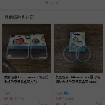
看更多
洗滌/清潔建議：可用洗碗機清洗。可浸泡在 1:1 的醋和水
中，去除所有肥皂殘留物或水斑。
其他媽咪也在逛
退換貨須知
您所購買的商品享有7天的鑑賞期／猶豫期權益，但此期間
並非試用期，您所退回的商品必須是未經使用的全新狀態，
包含完整包裝、配件、說明文件及贈品等。
如需退換貨，請於收到商品7天（含例假日內提出），如為
瑕疵退換貨所產生的運費，將由媽咪愛負責處理，若非瑕疵
退貨，您可至『查詢訂單』>『已出貨』中查詢該筆訂單，
並點選『我要退貨』即可進行申請。若有相關退貨問題，請
搶購一空
至媽咪愛
LINE@客服ID: @mamilove
我們將依序為您處理
與服務，謝謝。
美國優康 U-Konserve - 防漏鉑
美國優康 U-Konserve - 圓形防
金級矽膠保鮮盒蓋方形
漏鉑金級矽膠保鮮盒蓋 90ml-透
針對滿件折/滿額贈…等活動，如因部份退貨，而該訂單保
900ml+長形 750ml-透明兩入組
明兩入組
留商品未達活動門檻，將以原價計算，活動贈品亦需一併退
6折
58折
回。
606
501
$
$
1008
$
$
868
最新上架