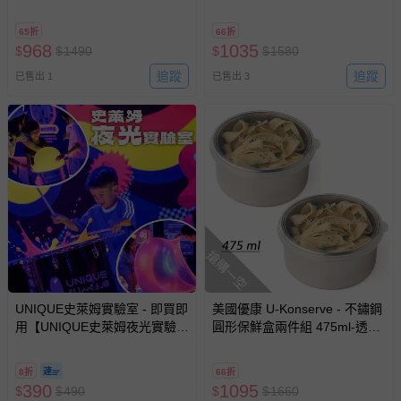
冷凍盒/便當盒/儲存盒-通過
冷凍盒/便當盒/儲存盒-通過
LFGB 食品安全等級認證 /
LFGB 食品安全等級認證 /
65折
66折
CPSIA 檢驗
CPSIA 檢驗
968
1035
$
$
1490
$
$
1580
追蹤
追蹤
已售出 1
已售出 3
搶購一空
UNIQUE史萊姆實驗室 - 即買即
美國優康 U-Konserve - 不鏽鋼
用【UNIQUE史萊姆夜光實驗室
圓形保鮮盒兩件組 475ml-透明-
@ 台北科教館 】2026/6/11-
冷凍盒/便當盒/儲存盒-通過
8/30 (電子票券，於展期現場憑
LFGB 食品安全等級認證 /
8折
66折
訂單編號兌換，逾期作廢) (大
CPSIA 檢驗
390
1095
$
$
490
$
$
1660
人小孩均一價(3歲以上需購票))