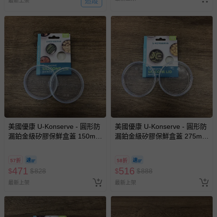
追蹤
最新上架
部分商品依據消費者保護法的規定，不適用七天鑑賞期/猶
豫期範圍：
易於腐敗、保存期限較短或解約時即將逾期（例如生鮮
商品、食品等）。
客製化商品（例如客製生日書、姓名貼等）。
報紙、期刊或雜誌（惟書籍如經拆封、使用，則酌收整
新費用）。
經消費者拆封之影音商品或電腦軟體（例如 DVD、CD
等）。
非以有形媒介提供之數位內容或一經提供即為完成之線
上服務，經消費者事先同意始提供（例如線上課程、遊
美國優康 U-Konserve - 圓形防
美國優康 U-Konserve - 圓形防
戲或活動點數等）。
漏鉑金級矽膠保鮮盒蓋 150ml-
漏鉑金級矽膠保鮮盒蓋 275ml-
透明兩入組
透明兩入組
已拆封之以下類型商品：
-個人衛生用品（例如尿布、貼身衣物、泳裝、襪子、地
57折
58折
471
516
$
$
墊、寢具類等）。
828
$
$
888
-新生兒親膚衣物（嬰幼兒包巾與背巾、包屁衣、學習
最新上架
最新上架
褲、紗布衣等）。
-接觸性孕哺產品（奶嘴、奶瓶、擠乳器、哺乳衣、托腹
帶束縛衣、餐搖椅等）。