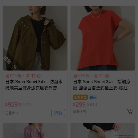
搶購一空
滿1件6折，滿2件5折
滿1件6折，滿2件5折
日本 Sans Souci 34+ - 防潑水
日本 Sans Souci 34+ - 接觸涼
機能美型修身派克風衣外套-軍
感 圓弧百搭法式袖上衣-橘紅
綠
即將售完
929
299
$
$
1878
$
$
613
最新上架
追蹤
已售出 1