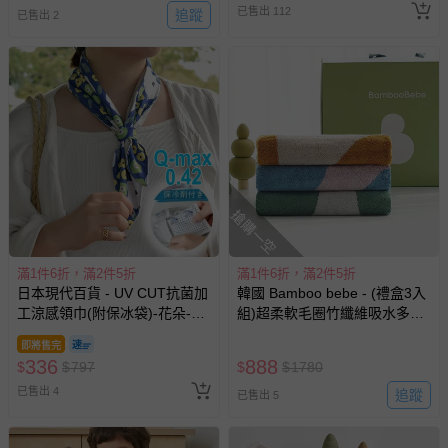
已售出 112
追蹤
名陪伴成人)
已售出 2
搶購一空
滿1件6折，滿2件5折
滿1件6折，滿2件5折
日本現代百貨 - UV CUT抗菌加
韓國 Bamboo bebe - (禮盒3入
工涼感領巾(附保冰袋)-花朵-海
組)超柔軟毛圈竹纖維吸水多用
軍藍
途大毛巾-幾何圖案 (45x90cm)
即將售完
336
888
$
$
797
$
$
1780
已售出 4
追蹤
已售出 5