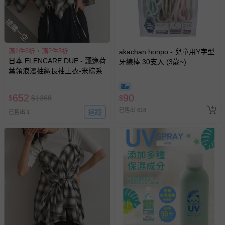
搶購一空
滿1件6折，滿2件5折
akachan honpo - 兒童用Y字型
日本 ELENCARE DUE - 飄逸荷
牙線棒 30支入 (3歲~)
葉領浪漫抽繩長袖上衣-米棕系
652
90
$
$
1368
$
已售出 618
追蹤
已售出 1