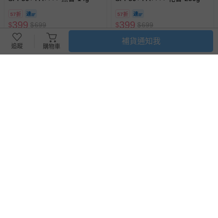
57折
57折
399
399
$
$
699
$
$
699
已售出 703
已售出 355
補貨通知我
追蹤
購物車
搶購一空
滿3件95折，滿5件9折
日本 3COINS - [日本主婦推薦]
日本繽得若 - UV 防曬棒
半透明衣物收納袋(直式提把)-
SPF50+ PA++++-草本-14g
淺灰 (L(31x34x33cm))
57折
6折
399
168
$
$
699
$
$
280
已售出 438