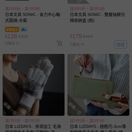
滿1件6折，滿2件5折
滿1件6折，滿2件5折
日本文具 SONIC - 省力中心軸
日本文具 SONIC - 雙層抽屜分
式圓規-水藍
隔收納盒 (粉)
即將售完
128
179
$
$
323
$
$
453
已售出 74
追蹤
已售出 78
搶購一空
搶購一空
滿1件6折，滿2件5折
滿1件6折，滿2件5折
日本 LIZDAYS - 保濕加工 毛海
日本 LIZDAYS - 極輕巧-3cm薄