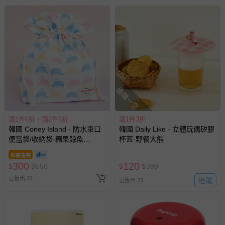
搶購一空
滿1件6折，滿2件5折
滿1件3折
韓國 Coney Island - 防水束口
韓國 Daily Like - 立體玩偶矽膠
便當袋/收納袋-糖果鯨魚
杯蓋-野餐大熊
(25.5X25.5X8cm)
即將售完
300
120
$
$
550
$
$
399
已售出 22
追蹤
已售出 23