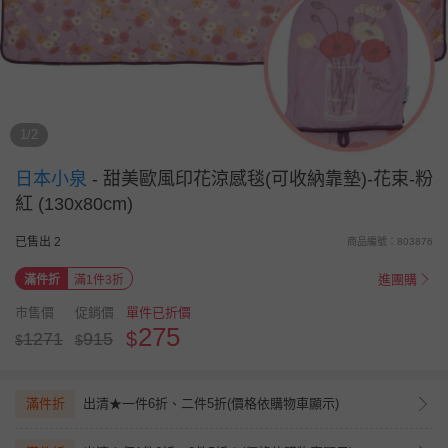
1/2
日本小泉
-
甜美歐風印花涼感毯(可收納靠墊)-花束-粉
紅 (130x80cm)
已售出 2
商品編號：803876
進團購
滿件折
滿1件3折
市售價
促銷價
單件已折價
275
$
1271
915
$
$
滿件折
出清★一件6折、二件5折(價格依購物車顯示)