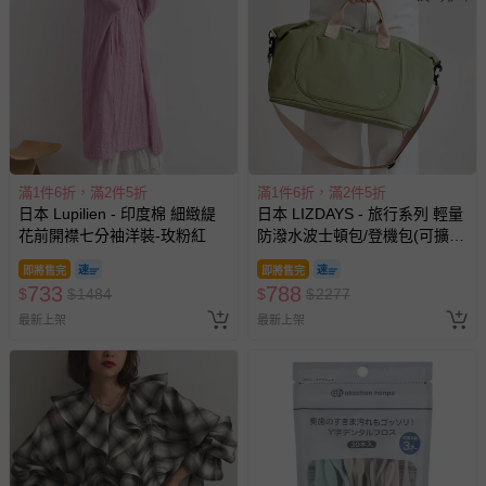
滿1件6折，滿2件5折
滿1件6折，滿2件5折
日本 Lupilien - 印度棉 細緻緹
日本 LIZDAYS - 旅行系列 輕量
花前開襟七分袖洋裝-玫粉紅
防潑水波士頓包/登機包(可擴
張)-煙燻綠
即將售完
即將售完
733
788
$
$
1484
$
$
2277
最新上架
最新上架