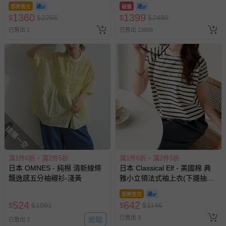
即將售完
破盤
1360
1399
$
$
2266
$
$
2480
已售出 1
已售出 13608
搶購一空
滿1件6折，滿2件5折
滿1件6折，滿2件5折
日本 OMNES - 純棉 清新線條
日本 Classical Elf - 美國棉 典
飄逸感五分袖襯衫-淺黃
雅小立領法式袖上衣(下擺抽
繩)-黑白條紋
即將售完
524
642
$
$
1091
$
$
1146
已售出 3
追蹤
已售出 3