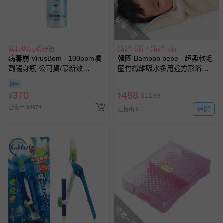
搶購一空
滿1500元贈好禮
滿1件6折，滿2件5折
病毒崩 VirusBom - 100ppm噴
韓國 Bamboo bebe - 超柔軟毛
劑隨身瓶-公司貨/最新效
圈竹纖維吸水多用途方形浴巾-
期-100ml
米黃X水藍 (85x85cm)
370
498
$
$
$
1199
已售出 98974
追蹤
已售出 6
搶購一空