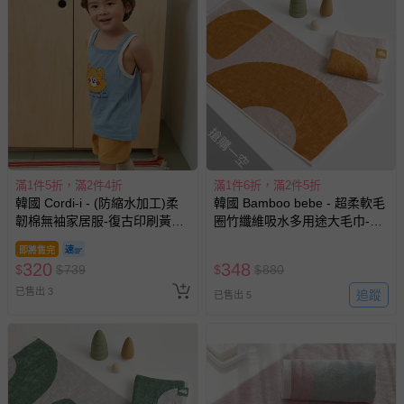
搶購一空
滿1件5折，滿2件4折
滿1件6折，滿2件5折
韓國 Cordi-i - (防縮水加工)柔
韓國 Bamboo bebe - 超柔軟毛
韌棉無袖家居服-復古印刷黃熊-
圈竹纖維吸水多用途大毛巾-幾
藍X芥黃
何太陽-焦糖 (45x90cm)
即將售完
320
348
$
$
739
$
$
880
已售出 3
追蹤
已售出 5