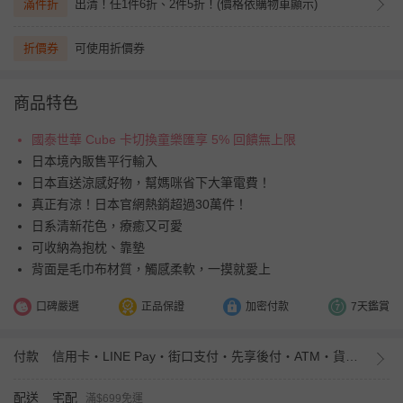
滿件折
出清！任1件6折、2件5折！(價格依購物車顯示)
折價券
可使用折價券
商品特色
國泰世華 Cube 卡切換童樂匯享 5% 回饋無上限
日本境內販售平行輸入
日本直送涼感好物，幫媽咪省下大筆電費！
真正有涼！日本官網熱銷超過30萬件！
日系清新花色，療癒又可愛
可收納為抱枕、靠墊
背面是毛巾布材質，觸感柔軟，一摸就愛上
口碑嚴選
正品保證
加密付款
7天鑑賞
付款
信用卡・LINE Pay・街口支付・先享後付・ATM・貨到付款・iPASS MONEY
配送
宅配
滿$699免運