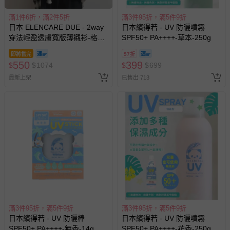
滿1件6折，滿2件5折
滿3件95折，滿5件9折
日本 ELENCARE DUE - 2way
日本繽得若 - UV 防曬噴霧
穿法輕盈透膚寬版薄襯衫-格紋-
SPF50+ PA++++-草本-250g
米棕系
即將售完
57折
550
399
$
$
1074
$
$
699
最新上架
已售出 713
滿3件95折，滿5件9折
滿3件95折，滿5件9折
日本繽得若 - UV 防曬棒
日本繽得若 - UV 防曬噴霧
SPF50+ PA++++-無香-14g
SPF50+ PA++++-花香-250g