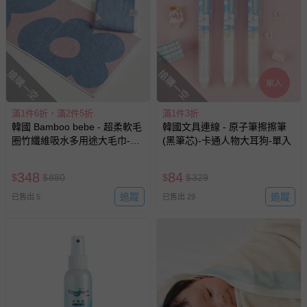
其他常見問題：
運送服務：目前提供的運送僅限台灣本島。如您位於離島地
區，可能會無法配送，或須依據商品需加收離島運費。廠商
亦保留出貨與否的權利。離島、偏遠地區、樓層親送等加價
搶購一空
搶購一空
費用，可能會另需加收。
商品實際的配達日期，可於訂單個人資料內的查詢訂單內，
滿1件6折，滿2件5折
滿1件3折
已出貨通知之訊息為主。
韓國 Bamboo bebe - 超柔軟毛
韓國文具連線 - 原子筆擦擦筆
如您收到商品，請依正常流程檢查是否完好，若商品遇瑕疵
圈竹纖維吸水多用途大毛巾-幾
(黑筆芯)-卡通人物大耳狗-單入
何花朵-藍X粉 (45x90cm)
情形，您可申請更換新品或退貨，請見：
退貨的辦理流程
。
348
若您對於會員帳號、商品訂購與資訊、購物流程、付款方
84
$
$
880
$
$
329
式、折價券與購物金的使用、退貨及商品運送方式等有疑
追蹤
追蹤
已售出 5
已售出 29
問，你可詳見：
媽咪愛客服中心
。
預購商品：預購為海外同步代購，遇缺貨即會通知媽咪並協
助取消退款事宜。
商品如因「價格、組合」等錯誤原因，導致無法安排出貨，
會主動以簡訊及mail通知訂單取消事宜，並將提供適當補
償。