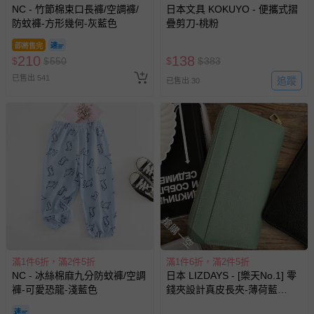
NC - 竹節棉束口長褲/空調褲/
日本文具 KOKUYO - 便攜式摺
防蚊褲-方形幾何-灰藍色
疊剪刀-桃粉
即將售完
210
138
$
$
550
$
$
383
已售出 541
追蹤
已售出 30
搶購一空
滿1件6折，滿2件5折
滿1件6折，滿2件5折
NC - 冰絲棉麻九分防蚊褲/空調
日本 LIZDAYS - [樂天No.1] 零
褲-可愛恐龍-淺藍色
錢夾設計真皮長夾-薄荷藍
(21x10.5x3cm)