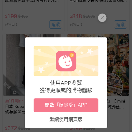
感漸層色系手套(可觸控)-淺灰
型雅緻真皮長夾-開心果綠x橘棕
白
(17.3x9.2cm)
199
848
$
$
405
$
$
1685
追蹤
追蹤
已售出 2
已售出 3
使用APP瀏覽
搶購一空
獲得更順暢的購物體驗
滿1件6折，滿2件5折
mini boss - 『展期票』【 mini
開啟「媽咪愛」APP
日本 Kobe Lettuce - 舒適細坑
boss 職感 RPG 模擬城@信義
條美腿開叉喇叭褲-(可選長度)-
A11 】2026/7/10-8/30 (電子票
黑
券，於展期現場憑訂單編號兌
繼續使用網頁版
58折
換，依現場梯次安排入場，逾
672
699
$
$
1231
$
$
1200
期作廢) (兒童票(2歲以上)贈一