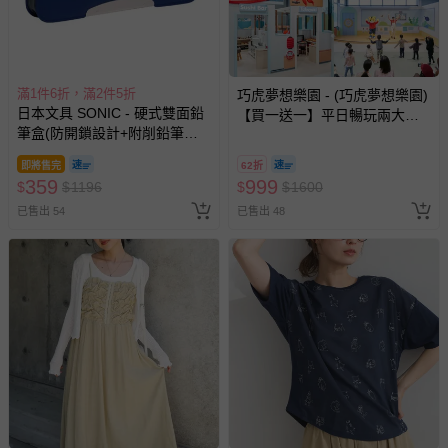
滿1件6折，滿2件5折
巧虎夢想樂園 - (巧虎夢想樂園)
日本文具 SONIC - 硬式雙面鉛
【買一送一】平日暢玩兩大一
筆盒(防開鎖設計+附削鉛筆器)-
小套票 (正券為電子票券現場兌
藍
換，贈送券現場領取)-效期至
即將售完
62折
2026/10/16 正券逾期視同現金
359
999
$
$
1196
$
$
1600
券使用
已售出 54
已售出 48