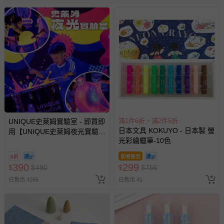
新費用）。
經消費者拆封之影音商品或電腦軟體（例如 DVD、CD
等）。
非以有形媒介提供之數位內容或一經提供即為完成之線
上服務，經消費者事先同意始提供（例如線上課程、遊
戲或活動點數等）。
已拆封之以下類型商品：
-個人衛生用品（例如尿布、貼身衣物、泳裝、襪子、地
墊、寢具類等）。
-新生兒親膚衣物（嬰幼兒包巾與背巾、包屁衣、學習
滿1件6折，滿2件5折
UNIQUE史萊姆實驗室 - 即買即
褲、紗布衣等）。
日本文具 KOKUYO - 日本製 螢
用【UNIQUE史萊姆夜光實驗室
-接觸性孕哺產品（奶嘴、奶瓶、擠乳器、哺乳衣、托腹
光彩繪蠟筆-10色
@ 台北科教館 】2026/6/11-
帶束縛衣、餐搖椅等）。
8/30 (電子票券，於展期現場憑
-其他原廠盒裝商品封口處已貼上「不可拆封」，或具警
8折
即將售完
訂單編號兌換，逾期作廢) (大
390
299
$
$
示字句等說明貼紙、封條者。
490
$
$
756
人小孩均一價(3歲以上需購票))
已售出 4265
已售出 41
國際航空、客運、訂房等服務。
相關的退換貨辦理流程，可詳見：
退換貨 & 退款問題