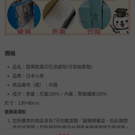
規格
品名：甜美歐風印花涼感毯(可收納靠墊)
品牌：日本小泉
商品產地（國）：中國
成分：表層：尼龍100%，內裏：聚酯纖維100%
尺寸：130×80cm
退換貨須知
您所購買的商品享有7天的鑑賞期／猶豫期權益，但此期間
並非試用期，您所退回的商品必須是未經使用的全新狀態，
包含完整包裝、配件、說明文件及贈品等。