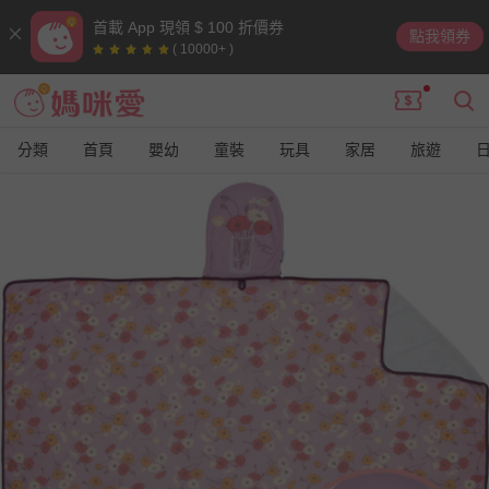
首載 App 現領 $ 100 折價券
點我領券
( 10000+ )
分類
首頁
嬰幼
童裝
玩具
家居
旅遊