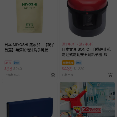
滿1件6折，滿2件5折
日本 MIYOSHI 無添加 - 【親子
日本文具 SONIC - 自動停止乾
首選】無添加泡沫洗手乳補充
電池式電動安全削鉛筆機-帥氣
包-300ml
黑紅
41折
即將售完
98
439
$
$
240
$
$
1220
已售出 4575
已售出 9