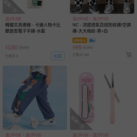
搶購一空
滿1件3折
滿1件6折，滿2件5折
韓國文具連線 - 卡通人物卡比
NC - 涼感透氣百搭防蚊褲/空調
獸造型電子手錶-水藍
褲-大大格紋-黑+白
即將售完
180
99
$
$
599
$
$
390
已售出 186
追蹤
已售出 6
搶購一空
滿1件6折，滿2件5折
滿1件6折，滿2件5折