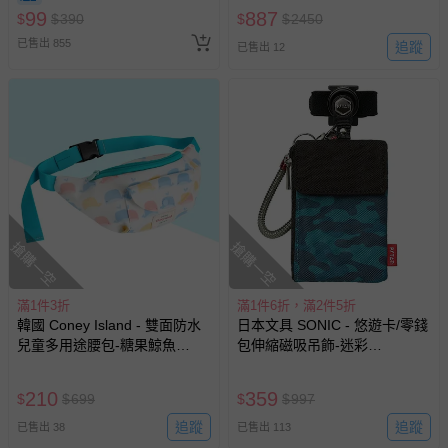
99
887
$
$
390
$
$
2450
已售出 855
追蹤
已售出 12
搶購一空
搶購一空
滿1件3折
滿1件6折，滿2件5折
韓國 Coney Island - 雙面防水
日本文具 SONIC - 悠遊卡/零錢
兒童多用途腰包-糖果鯨魚
包伸縮磁吸吊飾-迷彩
(28X12X7公分)
(8.5x16cm)
210
359
$
$
699
$
$
997
追蹤
追蹤
已售出 38
已售出 113