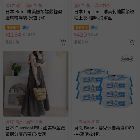
滿1件6折，滿2件5折
滿1件6折，滿2件5折
日本 Bab - 唯美皺摺嫘縈輕盈
日本 Lupilien - 唯美刺繡圓領短
細肩帶洋裝-米杏 (M)
袖上衣-貓咪-海軍藍
即將售完
即將售完
1184
420
$
$
2412
$
$
846
最新上架
最新上架
滿1件6折，滿2件5折
下單再折 $100
日本 Classical Elf - 甜美輕盈微
貝恩 Baan - 嬰兒保養柔濕巾80
皺摺分層吊帶裙-炭灰
抽-箱購-24包