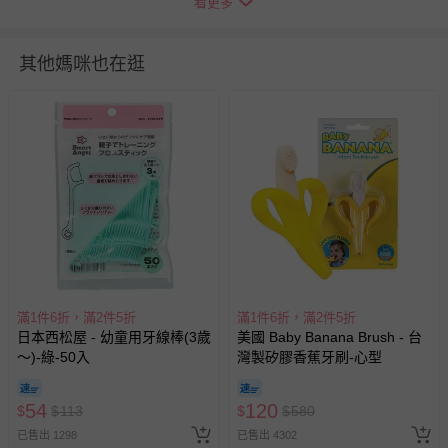
看更多
如需退換貨，請於收到商品7天（含例假日內提出），如為
其他媽咪也在逛
瑕疵退換貨所產生的運費，將由媽咪愛負責處理，若非瑕疵
退貨，您可至『查詢訂單』>『已出貨』中查詢該筆訂單，
並點選『我要退貨』即可進行申請。若有相關退貨問題，請
至媽咪愛
LINE@客服ID: @mamilove
我們將依序為您處理
與服務，謝謝。
針對滿件折/滿額贈…等活動，如因部份退貨，而該訂單保
留商品未達活動門檻，將以原價計算，活動贈品亦需一併退
回。
部分商品依據消費者保護法的規定，不適用七天鑑賞期/猶
滿1件6折，滿2件5折
滿1件6折，滿2件5折
豫期範圍：
日本西松屋 - 幼童用牙線棒(3歲
美國 Baby Banana Brush - 台
易於腐敗、保存期限較短或解約時即將逾期（例如生鮮
～)-綠-50入
灣製矽膠香蕉牙刷-心型
商品、食品等）。
客製化商品（例如客製生日書、姓名貼等）。
54
120
$
$
113
$
$
580
報紙、期刊或雜誌（惟書籍如經拆封、使用，則酌收整
已售出 1298
已售出 4302