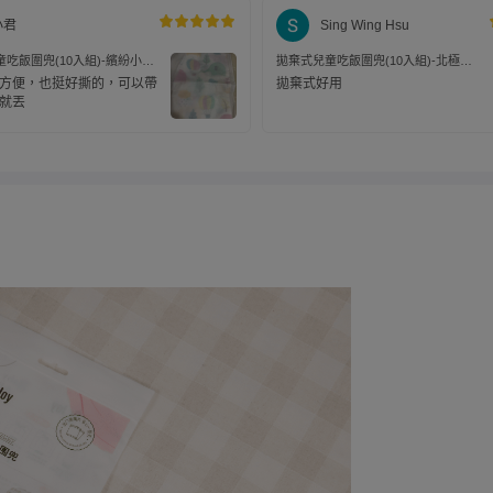
小君
Sing Wing Hsu
吃飯圍兜(10入組)-繽紛小象-
拋棄式兒童吃飯圍兜(10入組)-北極
x24.5cm
熊-35x23.5cm
方便，也挺好撕的，可以帶
拋棄式好用
就丟