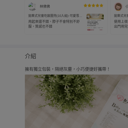
林佛佛
拋棄式兒童吃飯圍兜(10入組)-可愛雪人-
拋棄式兒童
白色-34.5x24.5cm
白色-34.5
用起來還不錯，脖子不會特別不舒
使用上很
服，質感也不錯
出門用完
介紹
擁有獨立包裝，隔絕灰塵，小巧便捷好攜帶！