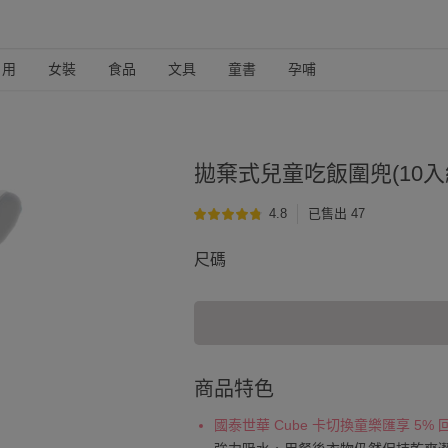
日用
女裝
食品
文具
童書
孕哺
拋棄式兒童吃飯圍兜(10入組)
4.8
已售出 47
尺碼
商品特色
國泰世華 Cube 卡切換童樂匯享 5%