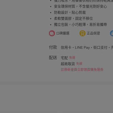
強力吸水，用餐後衣物仍然保持乾爽
安全環保材質，不含螢光劑好安心
防勒設計，貼心剪裁
柔軟雙面膠，固定不移位
獨立包裝，小巧輕薄，易折易攜帶
口碑嚴選
正品保證
付款
信用卡・LINE Pay・街口支付・
配送
宅配
免運
超商取貨
免運
註冊新會員立即領首購免運券