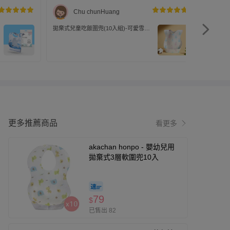
Chu chunHuang
拋棄式兒童吃飯圍兜(10入組)-可愛雪人-
拋棄式兒
白色-34.5x24.5cm
白色-34.5
更多推薦商品
看更多
akachan honpo - 嬰幼兒用
拋棄式3層軟圍兜10入
79
$
已售出 82