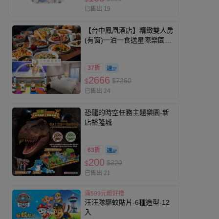
已售出 19
【台中鳳凰酒店】精緻雙人房
(有窗)一泊一食送星際樂園兩
張
37折
2666
$7260
$
已售出 24
恐龍的時空任務主題樂園-新
店裕隆城
63折
200
$320
$
已售出 21
滿599元贈好禮
汪汪隊驅蚊貼片-6種造型-12
入