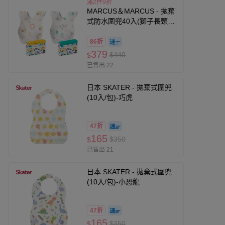
滿2件9折
MARCUS＆MARCUS - 拋棄
式防水圍兜40入(獅子長頸鹿
+大象貓熊)
86折
379
$440
$
已售出 22
日本 SKATER - 拋棄式圍兜
(10入/包)-巧虎
47折
165
$350
$
已售出 21
日本 SKATER - 拋棄式圍兜
(10入/包)-小恐龍
47折
165
$350
$