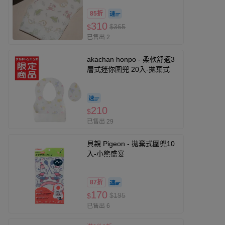
85折
310
$365
$
已售出 2
akachan honpo - 柔軟舒適3
層式迷你圍兜 20入-拋棄式
210
$
已售出 29
貝親 Pigeon - 拋棄式圍兜10
入-小熊盛宴
87折
170
$195
$
已售出 6