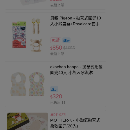
最新上架
貝親 Pigeon - 拋棄式圍兜10
入小熊盛宴+Royalcare套手手
安撫玩具M+PPSU可調式匙叉
組合附收納盒
81折
850
$1055
$
最新上架
akachan honpo - 拋棄式用餐
圍兜40入-小熊＆冰淇淋
320
$
已售出 11
滿2件92折
MOTHER-K - 小淘氣拋棄式
柔軟圍兜(20入)