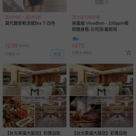
搶購一空
滿1件6折，滿2件5折
滿1500元贈好禮
莫代爾柔軟涼感Bra T-白色
病毒崩 VirusBom - 100ppm噴
劑隨身瓶-公司貨/最新效
期-100ml
239
370
$
$
499
$
已售出 98982
追蹤
已售出 47
【台北美福大飯店】彩匯自助
【台北美福大飯店】彩匯自助