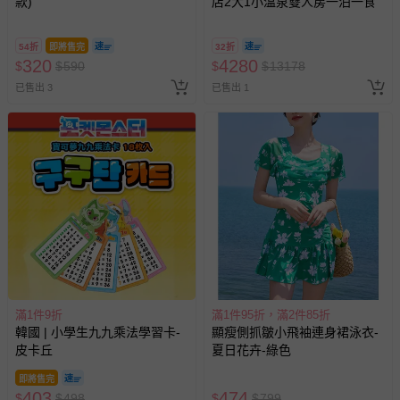
款)
店2大1小溫泉雙人房一泊一食
54折
即將售完
32折
320
4280
$
$
590
$
$
13178
已售出 3
已售出 1
滿1件9折
滿1件95折，滿2件85折
韓國 | 小學生九九乘法學習卡-
顯瘦側抓皺小飛袖連身裙泳衣-
皮卡丘
夏日花卉-綠色
即將售完
403
474
$
$
498
$
$
799