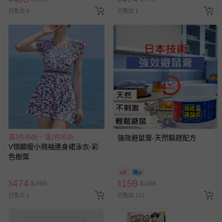
已售出 6
已售出 1
滿1件95折，滿2件85折
強效避鼠膏-天然驅趕配方
V領顯瘦小飛袖連身裙泳衣-彩
色樹葉
8折
474
159
$
$
799
$
$
199
已售出 1
已售出 112