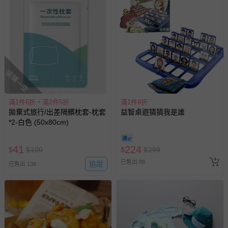
搶購一空
滿1件6折，滿2件5折
滿1件9折
拋棄式旅行/出差隔髒枕套-枕套
益智桌遊猜猜我是誰
*2-白色 (50x80cm)
41
224
$
$
100
$
$
299
已售出 88
追蹤
已售出 138