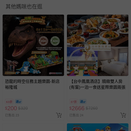
其他媽咪也在逛
*
尺寸為平鋪測量，因測量方式不同，可能存在
1-3cm
誤差，敬
請諒解！
退換貨須知
您所購買的商品享有7天的鑑賞期／猶豫期權益，但此期間
恐龍的時空任務主題樂園-新店
【台中鳳凰酒店】精緻雙人房
並非試用期，您所退回的商品必須是未經使用的全新狀態，
裕隆城
(有窗)一泊一食送星際樂園兩張
包含完整包裝、配件、說明文件及贈品等。
63折
37折
如需退換貨，請於收到商品7天（含例假日內提出），如為
200
2666
$
$
320
$
$
7260
瑕疵退換貨所產生的運費，將由媽咪愛負責處理，若非瑕疵
已售出 23
已售出 24
退貨，您可至『查詢訂單』>『已出貨』中查詢該筆訂單，
並點選『我要退貨』即可進行申請。若有相關退貨問題，請
至媽咪愛
LINE@客服ID: @mamilove
我們將依序為您處理