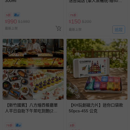
300ml
活台南店 (單人票暢玩-贈50元
購物金)
5折
75折
990
150
$
$
1980
$
$
200
最新上架
追蹤
最新上架
搶購一空
【新竹國賓】八方燴西餐廳單
【KH玩創磁力片】迷你口袋款
人平日自助下午茶吃到飽(2張
50pcs-455 公克
組)
79折
8折