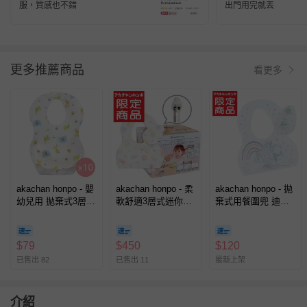
服，質感也不錯
出門用完就丟
更多推薦商品
看更多
akachan honpo - 嬰
akachan honpo - 柔
akachan honpo - 拋
幼兒用 拋棄式3層軟
軟舒適3層式迷你圍
棄式用餐圍兜 迪士
圍兜10入
兜50入-拋棄式
尼-小熊維尼 (長
23.5×寬26.5cm)
$
79
$
450
$
120
已售出 82
已售出 11
最新上架
介紹