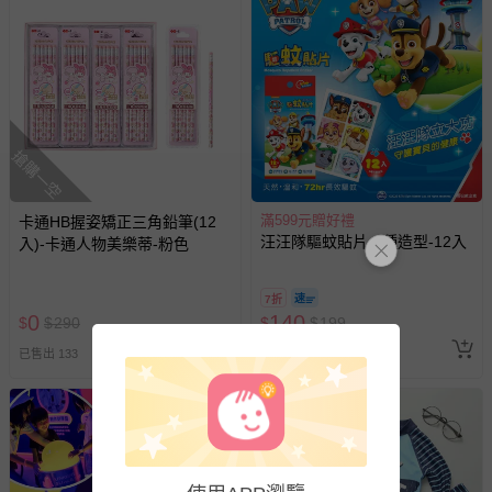
與服務，謝謝。
針對滿件折/滿額贈…等活動，如因部份退貨，而該訂單保
留商品未達活動門檻，將以原價計算，活動贈品亦需一併退
回。
搶購一空
部分商品依據消費者保護法的規定，不適用七天鑑賞期/猶
豫期範圍：
滿599元贈好禮
卡通HB握姿矯正三角鉛筆(12
易於腐敗、保存期限較短或解約時即將逾期（例如生鮮
汪汪隊驅蚊貼片-6種造型-12入
入)-卡通人物美樂蒂-粉色
商品、食品等）。
客製化商品（例如客製生日書、姓名貼等）。
7折
報紙、期刊或雜誌（惟書籍如經拆封、使用，則酌收整
0
140
$
$
290
$
$
199
新費用）。
已售出 337
追蹤
已售出 133
經消費者拆封之影音商品或電腦軟體（例如 DVD、CD
等）。
非以有形媒介提供之數位內容或一經提供即為完成之線
上服務，經消費者事先同意始提供（例如線上課程、遊
戲或活動點數等）。