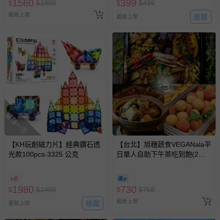
1560
399
$
$
1980
$
$
499
最新上架
追蹤
最新上架
搶購一空
【KH玩創磁力片】經典鑽石透
【台北】旭穗蔬食VEGANala平
光款100pcs-3325 公克
日單人自助下午茶吃到飽(2張
組)
8折
1980
730
$
$
2480
$
$
758
最新上架
追蹤
最新上架