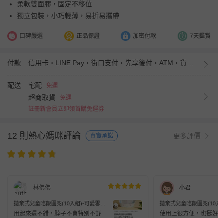
柔軟雙面膠，固定不移位
獨立包裝，小巧輕薄，易折易攜帶
口碑嚴選
正品保證
加密付款
7天鑑賞
付款
信用卡・LINE Pay・街口支付・先享後付・ATM・貨到付款・iPASS MONEY
配送
宅配
免運
超商取貨
免運
註冊新會員立即領首購免運券
12 則熱心媽咪評論
更多評價
真實承諾
林佛佛
小君
拋棄式兒童吃飯圍兜(10入組)-可愛雪人-
拋棄式兒童吃飯圍兜(10入
白色-34.5x24.5cm
白色-34.5x24.5cm
用起來還不錯，脖子不會特別不舒
使用上很方便，也挺好