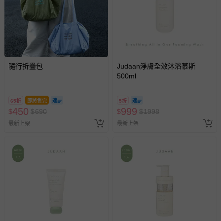
隨行折疊包
Judaan淨膚全效沐浴慕斯
500ml
65折
即將售完
5折
450
999
$
$
690
$
$
1998
最新上架
最新上架