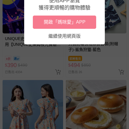
使用APP瀏覽
已拆封之以下類型商品：
獲得更順暢的購物體驗
-個人衛生用品（例如尿布、貼身衣物、泳裝、襪子、地
墊、寢具類等）。
開啟「媽咪愛」APP
-新生兒親膚衣物（嬰幼兒包巾與背巾、包屁衣、學習
褲、紗布衣等）。
繼續使用網頁版
-接觸性孕哺產品（奶嘴、奶瓶、擠乳器、哺乳衣、托腹
滿1件9折，滿2件85折
UNIQUE史萊姆實驗室 - 即買即
男寶防曬長袖泳裝套裝(附帽
帶束縛衣、餐搖椅等）。
用【UNIQUE史萊姆夜光實驗室
子)-鯊魚狩獵-藍色
@ 台北科教館 】2026/6/11-
-其他原廠盒裝商品封口處已貼上「不可拆封」，或具警
8/30 (電子票券，於展期現場憑
示字句等說明貼紙、封條者。
8折
即將售完
訂單編號兌換，逾期作廢) (大
390
494
$
$
490
$
$
850
國際航空、客運、訂房等服務。
人小孩均一價(3歲以上需購票))
已售出 4334
已售出 26
相關的退換貨辦理流程，可詳見：
退換貨 & 退款問題
其他常見問題：
運送服務：目前提供的運送僅限台灣本島。如您位於離島地
區，可能會無法配送，或須依據商品需加收離島運費。廠商
亦保留出貨與否的權利。離島、偏遠地區、樓層親送等加價
費用，可能會另需加收。