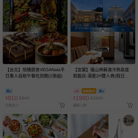
【台北】旭穗蔬食VEGANala平
【宜蘭】瓏山林蘇澳冷熱泉度
日單人自助午餐吃到飽(2張組)
假飯店-湯屋2H雙人券(假日不
加價)
6折
即將售完
810
1980
$
$
840
$
$
3300
已售出 1
最新上架