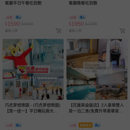
餐廳平日午餐吃到飽
餐廳晚餐吃到飽
86折
85折
1590
1950
$
$
1848
$
$
2288
最新上架
最新上架
巧虎夢想樂園 - (巧虎夢想樂園)
【花蓮美侖飯店】2人豪華雙人
【買一送一】平日暢玩兩大一
房一泊二食(免費升等豪華家庭
小套票 (正券為電子票券現場兌
套房)
換，贈送券現場領取)-效期至
62折
26折
即將售完
2026/10/16 正券逾期視同現金