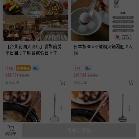
【台北花園大酒店】饗聚廚房
日本製304不鏽鋼火鍋湯匙-2入
平日自助午晚餐或假日下午茶
組
吃到飽
93折
即將售完
67折
920
659
$
$
989
$
$
980
最新上架
最新上架
商品已停售
購物車