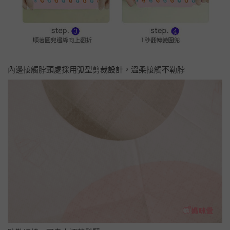
內邊接觸脖頸處採用弧型剪裁設計，溫柔接觸不勒脖