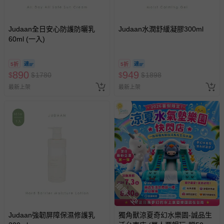
Judaan全日安心防護防曬乳
Judaan水潤舒緩凝膠300ml
60ml (一入)
5折
5折
890
949
$
$
1780
$
$
1898
最新上架
最新上架
搶購一空
Judaan強韌屏障保濕修護乳
獨角獸涼夏奇幻水樂園-誠品生