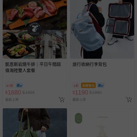
凱恩斯岩燒牛排｜平日午間超
旅行收納行李背包
值海陸雙人套餐
87折
6折
即將售完
1680
1190
$
$
1925
$
$
1980
最新上架
最新上架