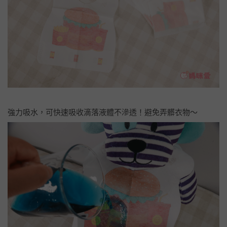
強力吸水，可快速吸收滴落液體不滲透！避免弄髒衣物～