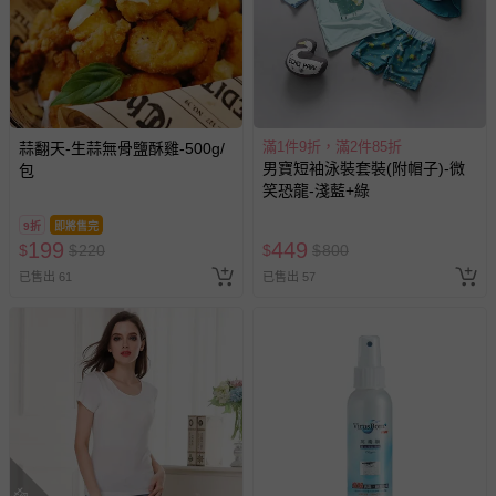
滿1件9折，滿2件85折
蒜翻天-生蒜無骨鹽酥雞-500g/
男寶短袖泳裝套裝(附帽子)-微
包
笑恐龍-淺藍+綠
9折
即將售完
199
449
$
$
220
$
$
800
已售出 61
已售出 57