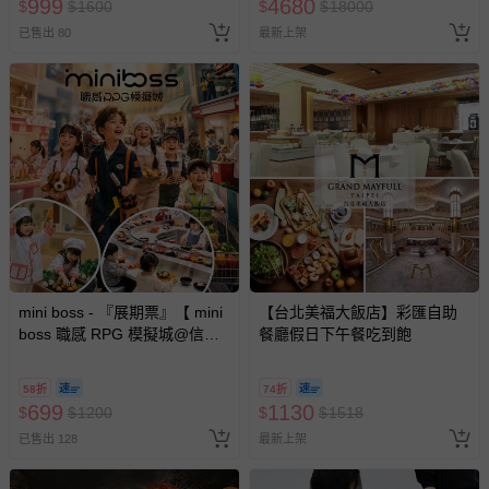
999
4680
$
$
1600
$
$
18000
券使用
已售出 80
最新上架
mini boss - 『展期票』【 mini
【台北美福大飯店】彩匯自助
boss 職感 RPG 模擬城@信義
餐廳假日下午餐吃到飽
A11 】2026/7/10-8/30 (電子票
券，於展期現場憑訂單編號兌
58折
74折
換，依現場梯次安排入場，逾
699
1130
$
$
1200
$
$
1518
期作廢) (兒童票(2歲以上)贈一
已售出 128
最新上架
名陪伴成人)