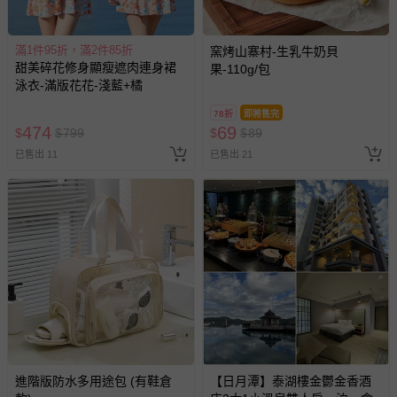
商品實際的配達日期，可於訂單個人資料內的查詢訂單內，
已出貨通知之訊息為主。
滿1件95折，滿2件85折
窯烤山寨村-生乳牛奶貝
如您收到商品，請依正常流程檢查是否完好，若商品遇瑕疵
甜美碎花修身顯瘦遮肉連身裙
果-110g/包
情形，您可申請更換新品或退貨，請見：
退貨的辦理流程
。
泳衣-滿版花花-淺藍+橘
若您對於會員帳號、商品訂購與資訊、購物流程、付款方
78折
即將售完
式、折價券與購物金的使用、退貨及商品運送方式等有疑
474
69
$
$
799
$
$
89
問，你可詳見：
媽咪愛客服中心
。
已售出 11
已售出 21
預購商品：預購為海外同步代購，遇缺貨即會通知媽咪並協
助取消退款事宜。
商品如因「價格、組合」等錯誤原因，導致無法安排出貨，
會主動以簡訊及mail通知訂單取消事宜，並將提供適當補
償。
進階版防水多用途包 (有鞋倉
【日月潭】泰湖樓金鬱金香酒