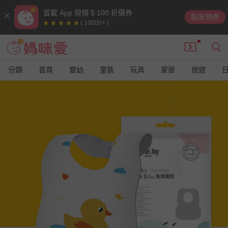
首載 App 現領 $ 100 折價券
點我領券
( 10000+ )
分類
首頁
嬰幼
童裝
玩具
家居
旅遊