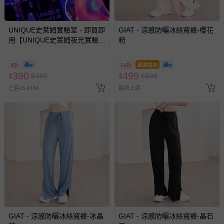
部分商品依據消費者保護法的規定，不適用七天鑑賞期/猶
豫期範圍：
易於腐敗、保存期限較短或解約時即將逾期（例如生鮮
UNIQUE史萊姆實驗室 - 即買即
GIAT - 涼感防曬冰絲寬褲-櫻花
用【UNIQUE史萊姆夜光實驗室
商品、食品等）。
粉
@ 台北科教館 】2026/6/11-
客製化商品（例如客製生日書、姓名貼等）。
8/30 (電子票券，於展期現場憑
8折
56折
即將售完
訂單編號兌換，逾期作廢) (大
報紙、期刊或雜誌（惟書籍如經拆封、使用，則酌收整
390
499
$
$
490
$
$
899
人小孩均一價(3歲以上需購票))
新費用）。
已售出 4334
最新上架
經消費者拆封之影音商品或電腦軟體（例如 DVD、CD
等）。
非以有形媒介提供之數位內容或一經提供即為完成之線
上服務，經消費者事先同意始提供（例如線上課程、遊
戲或活動點數等）。
已拆封之以下類型商品：
-個人衛生用品（例如尿布、貼身衣物、泳裝、襪子、地
墊、寢具類等）。
-新生兒親膚衣物（嬰幼兒包巾與背巾、包屁衣、學習
褲、紗布衣等）。
-接觸性孕哺產品（奶嘴、奶瓶、擠乳器、哺乳衣、托腹
GIAT - 涼感防曬冰絲寬褲-冰晶
GIAT - 涼感防曬冰絲寬褲-晶石