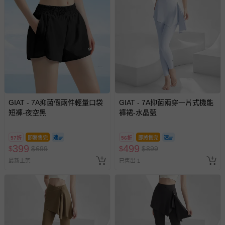
GIAT - 7A抑菌假兩件輕量口袋
GIAT - 7A抑菌兩穿一片式機能
短褲-夜空黑
褲裙-水晶藍
57折
即將售完
56折
即將售完
399
499
$
$
699
$
$
899
最新上架
已售出 1