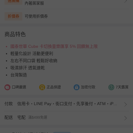
進團購
內著居家服
折價券
可使用折價券
商品特色
國泰世華 Cube 卡切換童樂匯享 5% 回饋無上限
輕量化設計 活動更便利
左右不同口袋 輕鬆好收納
吸濕排汗 透氣速乾
台灣製造
口碑嚴選
正品保證
加密付款
7天鑑賞
付款
信用卡・LINE Pay・街口支付・先享後付・ATM・iPASS MONEY
配送
宅配
滿$499免運