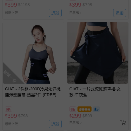
399
399
$
$
1198
$
$
798
追蹤
追蹤
最新上架
已售出 1
搶購一空
GIAT - 2件組-200D冷泉沁涼機
GIAT - 一片式涼感遮罩裙-女
能薄塑腰帶-透黑2件 (FREE)
款-午夜藍
5折
5折
即將售完
399
299
$
$
798
$
$
599
已售出 2
追蹤
最新上架