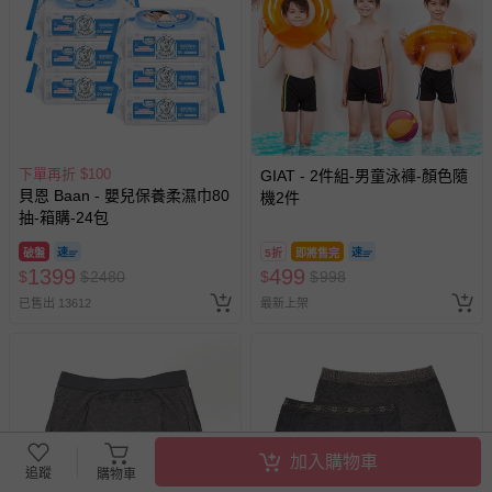
下單再折 $100
GIAT - 2件組-男童泳褲-顏色隨
貝恩 Baan - 嬰兒保養柔濕巾80
機2件
抽-箱購-24包
破盤
5折
即將售完
1399
499
$
$
2480
$
$
998
已售出 13612
最新上架
加入購物車
追蹤
購物車