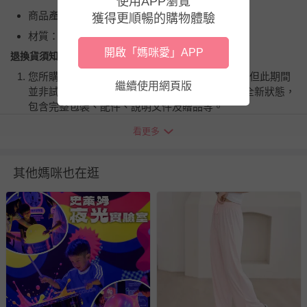
使用APP瀏覽
商品產地（國）：台灣
獲得更順暢的購物體驗
材質：100%聚酯纖維
開啟「媽咪愛」APP
退換貨須知
您所購買的商品享有7天的鑑賞期／猶豫期權益，但此期間
繼續使用網頁版
並非試用期，您所退回的商品必須是未經使用的全新狀態，
包含完整包裝、配件、說明文件及贈品等。
看更多
如需退換貨，請於收到商品7天（含例假日內提出），如為
瑕疵退換貨所產生的運費，將由媽咪愛負責處理，若非瑕疵
退貨，您可至『查詢訂單』>『已出貨』中查詢該筆訂單，
其他媽咪也在逛
並點選『我要退貨』即可進行申請。若有相關退貨問題，請
至媽咪愛
LINE@客服ID: @mamilove
我們將依序為您處理
與服務，謝謝。
針對滿件折/滿額贈…等活動，如因部份退貨，而該訂單保
留商品未達活動門檻，將以原價計算，活動贈品亦需一併退
回。