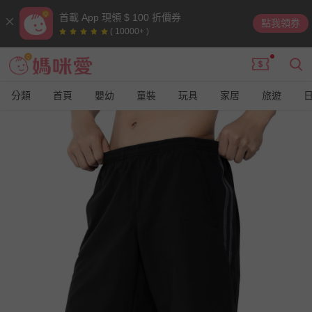
首載 App 現領 $ 100 折價券
點我領券
( 10000+ )
分類
首頁
嬰幼
童裝
玩具
家居
旅遊