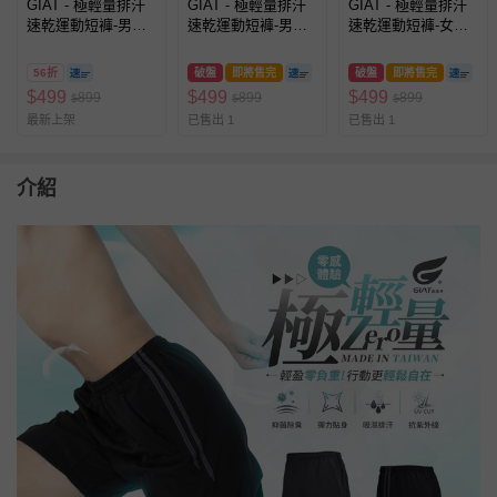
GIAT - 極輕量排汗
GIAT - 極輕量排汗
GIAT - 極輕量排汗
速乾運動短褲-男拼
速乾運動短褲-男側
速乾運動短褲-女素
接款-經典黑
條款-霧岩灰
面款-璀耀藍
56折
破盤
即將售完
破盤
即將售完
$
499
$
499
$
499
899
899
899
$
$
$
最新上架
已售出 1
已售出 1
介紹