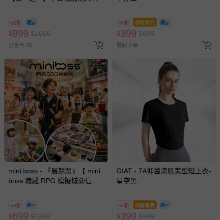
小套票 (正券為電子票券現場兌
換，贈送券現場領取)-效期至
62折
57折
即將售完
2026/10/16 正券逾期視同現金
999
399
$
$
1600
$
$
699
券使用
已售出 80
最新上架
mini boss - 『展期票』【 mini
GIAT - 7A抑菌涼肌美型短上衣-
boss 職感 RPG 模擬城@信義
星空黑
A11 】2026/7/10-8/30 (電子票
券，於展期現場憑訂單編號兌
58折
57折
即將售完
換，依現場梯次安排入場，逾
699
399
$
$
1200
$
$
699