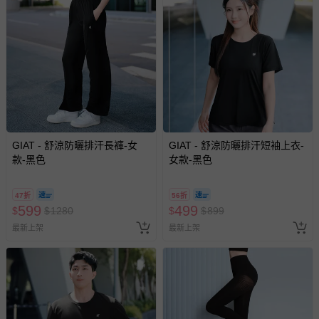
GIAT - 舒涼防曬排汗長褲-女
GIAT - 舒涼防曬排汗短袖上衣-
款-黑色
女款-黑色
47折
56折
599
499
$
$
1280
$
$
899
最新上架
最新上架