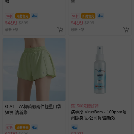
帶束縛衣、餐搖椅等）。
藍
黑
-其他原廠盒裝商品封口處已貼上「不可拆封」，或具警
示字句等說明貼紙、封條者。
56折
即將售完
56折
即將售完
499
499
$
$
國際航空、客運、訂房等服務。
899
$
$
899
最新上架
最新上架
相關的退換貨辦理流程，可詳見：
退換貨 & 退款問題
其他常見問題：
運送服務：目前提供的運送僅限台灣本島。如您位於離島地
區，可能會無法配送，或須依據商品需加收離島運費。廠商
亦保留出貨與否的權利。離島、偏遠地區、樓層親送等加價
費用，可能會另需加收。
商品實際的配達日期，可於訂單個人資料內的查詢訂單內，
已出貨通知之訊息為主。
滿1500元贈好禮
GIAT - 7A抑菌假兩件輕量口袋
如您收到商品，請依正常流程檢查是否完好，若商品遇瑕疵
病毒崩 VirusBom - 100ppm噴
短褲-清新綠
情形，您可申請更換新品或退貨，請見：
退貨的辦理流程
。
劑隨身瓶-公司貨/最新效
期-100ml
若您對於會員帳號、商品訂購與資訊、購物流程、付款方
57折
即將售完
式、折價券與購物金的使用、退貨及商品運送方式等有疑