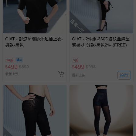
搶購一空
GIAT - 舒涼防曬排汗短袖上衣-
GIAT - 2件組-360D波紋曲線塑
男款-黑色
臀褲-九分款-黑色2件 (FREE)
56折
5折
499
499
$
$
899
$
$
998
最新上架
追蹤
最新上架