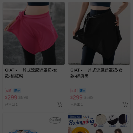
GIAT - 一片式涼感遮罩裙-女
GIAT - 一片式涼感遮罩裙-女
款-桃紅粉
款-經典黑
5折
5折
299
299
$
$
599
$
$
599
已售出 1
已售出 1