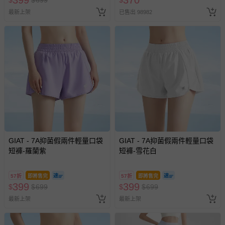
399
370
$
$
699
$
問，你可詳見：
媽咪愛客服中心
。
最新上架
已售出 98982
預購商品：預購為海外同步代購，遇缺貨即會通知媽咪並協
助取消退款事宜。
商品如因「價格、組合」等錯誤原因，導致無法安排出貨，
會主動以簡訊及mail通知訂單取消事宜，並將提供適當補
償。
GIAT - 7A抑菌假兩件輕量口袋
GIAT - 7A抑菌假兩件輕量口袋
短褲-羅蘭紫
短褲-雪花白
57折
即將售完
57折
即將售完
399
399
$
$
699
$
$
699
最新上架
最新上架