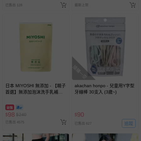
期作廢) (兒童票(2歲以上)贈一
已售出 128
最新上架
名陪伴成人)
搶購一空
日本 MIYOSHI 無添加 - 【親子
akachan honpo - 兒童用Y字型
首選】無添加泡沫洗手乳補充
牙線棒 30支入 (3歲~)
包-300ml
破盤
98
90
$
$
240
$
已售出 4575
追蹤
已售出 627