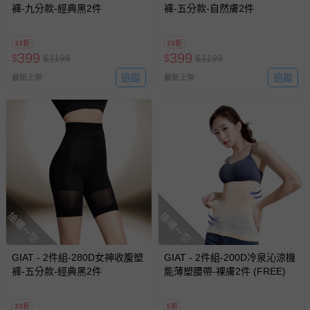
褲-九分款-經典黑2件
褲-五分款-自然膚2件
33折
33折
399
399
$
$
1198
$
$
1198
追蹤
追蹤
最新上架
最新上架
搶購一空
搶購一空
GIAT - 2件組-280D女神收腹塑
GIAT - 2件組-200D冷泉沁涼機
褲-五分款-經典黑2件
能薄塑腰帶-裸膚2件 (FREE)
33折
5折