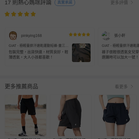
17 則熱心媽咪評論
更多評價
真實承諾
pinkying168
張小軒
GIAT - 極輕量排汗速乾運動短褲-童三分
GIAT - 極輕量排汗速
款
款
包裝完整，出貨快速，材質良好，輕
褲子很輕很透氣女兒穿
薄透氣，大人小孩都喜歡！
選購時可以加大一號！
更多推薦商品
看更多