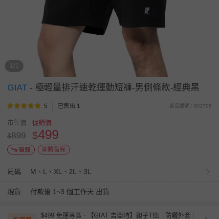
1/1
GIAT
-
極輕量排汗速乾運動短褲-男側條款-經典黑
5
已售出 1
商品編號：802705
市售價
促銷價
499
$
899
$
即將售完
尺碼
M、L、XL、2L、3L
現貨
付款後 1~3 個工作天 出貨
$499 免運專區 - 【GIAT 吉亞特】親子T恤｜防曬外套｜