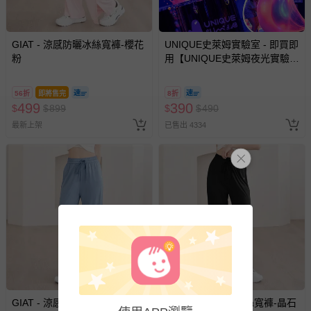
部分商品依據消費者保護法的規定，不適用七天鑑賞期/猶
豫期範圍：
易於腐敗、保存期限較短或解約時即將逾期（例如生鮮
GIAT - 涼感防曬冰絲寬褲-櫻花
UNIQUE史萊姆實驗室 - 即買即
粉
商品、食品等）。
用【UNIQUE史萊姆夜光實驗室
@ 台北科教館 】2026/6/11-
客製化商品（例如客製生日書、姓名貼等）。
8/30 (電子票券，於展期現場憑
56折
即將售完
8折
報紙、期刊或雜誌（惟書籍如經拆封、使用，則酌收整
訂單編號兌換，逾期作廢) (大
499
390
$
$
899
$
$
490
人小孩均一價(3歲以上需購票))
新費用）。
最新上架
已售出 4334
經消費者拆封之影音商品或電腦軟體（例如 DVD、CD
等）。
非以有形媒介提供之數位內容或一經提供即為完成之線
上服務，經消費者事先同意始提供（例如線上課程、遊
戲或活動點數等）。
已拆封之以下類型商品：
-個人衛生用品（例如尿布、貼身衣物、泳裝、襪子、地
墊、寢具類等）。
-新生兒親膚衣物（嬰幼兒包巾與背巾、包屁衣、學習
褲、紗布衣等）。
-接觸性孕哺產品（奶嘴、奶瓶、擠乳器、哺乳衣、托腹
GIAT - 涼感防曬冰絲寬褲-冰晶
GIAT - 涼感防曬冰絲寬褲-晶石