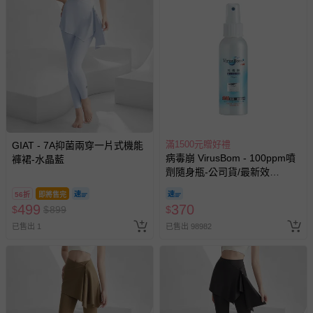
滿1500元贈好禮
GIAT - 7A抑菌兩穿一片式機能
病毒崩 VirusBom - 100ppm噴
褲裙-水晶藍
劑隨身瓶-公司貨/最新效
期-100ml
56折
即將售完
499
370
$
$
899
$
已售出 1
已售出 98982