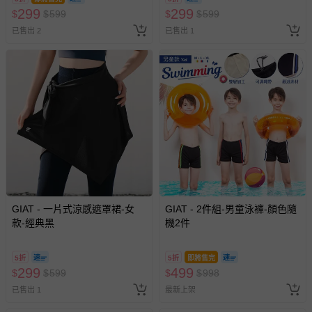
299
299
$
$
599
$
$
599
已售出 2
已售出 1
GIAT - 一片式涼感遮罩裙-女
GIAT - 2件組-男童泳褲-顏色隨
款-經典黑
機2件
5折
5折
即將售完
299
499
$
$
599
$
$
998
已售出 1
最新上架