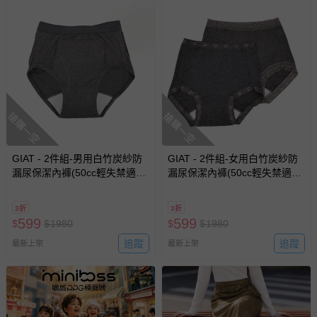
搶購一空
搶購一空
GIAT - 2件組-男用白竹炭紗防
GIAT - 2件組-女用白竹炭紗防
漏尿保潔內褲(50cc輕失禁適
漏尿保潔內褲(50cc輕失禁適
用)-深灰2件
用)-褲腳蕾絲/隨機出貨-深灰2
件
3折
3折
599
599
$
$
1980
$
$
1980
追蹤
追蹤
最新上架
最新上架