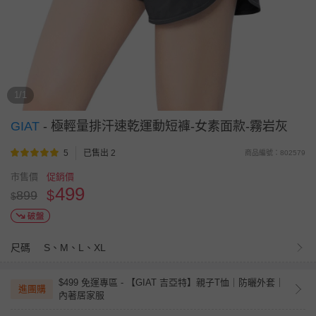
1/1
GIAT
-
極輕量排汗速乾運動短褲-女素面款-霧岩灰
5
已售出 2
商品編號：802579
市售價
促銷價
499
$
899
$
尺碼
S、M、L、XL
$499 免運專區 - 【GIAT 吉亞特】親子T恤｜防曬外套｜
進團購
內著居家服