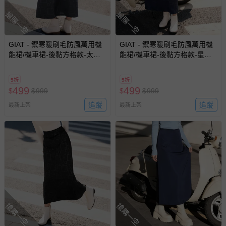
搶購一空
搶購一空
GIAT - 禦寒暖刷毛防風萬用機
GIAT - 禦寒暖刷毛防風萬用機
能裙/機車裙-後黏方格款-太空
能裙/機車裙-後黏方格款-星霧
灰 (FREE)
藍 (FREE)
5折
5折
499
499
$
$
999
$
$
999
追蹤
追蹤
最新上架
最新上架
搶購一空
搶購一空