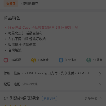
折價券
可使用折價券
商品特色
國泰世華 Cube 卡切換童樂匯享 5% 回饋無上限
輕量化設計 活動更便利
左右不同口袋 輕鬆好收納
吸濕排汗 透氣速乾
台灣製造
口碑嚴選
正品保證
加密付款
7天鑑賞
付款
信用卡・LINE Pay・街口支付・先享後付・ATM・iPASS MONEY
配送
宅配
滿$499免運
17 則熱心媽咪評論
更多評價
真實承諾