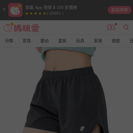
首載 App 現領 $ 100 折價券
點我領券
( 10000+ )
分類
首頁
嬰幼
童裝
玩具
家居
旅遊