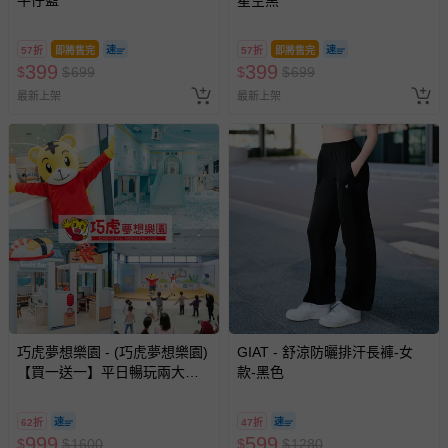
牛仔藍
星空黑
57折
即將售完
57折
即將售完
399
399
$
$
699
$
$
699
最新上架
最新上架
巧虎夢想樂園 - (巧虎夢想樂園)
GIAT - 舒涼防曬排汗長褲-女
【買一送一】平日暢玩兩大一
款-黑色
小套票 (正券為電子票券現場兌
換，贈送券現場領取)-效期至
62折
47折
2026/10/16 正券逾期視同現金
999
599
$
$
1600
$
$
1280