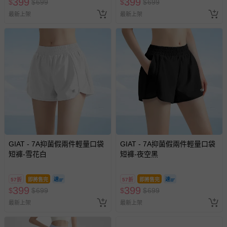
399
399
$
$
699
$
$
699
問，你可詳見：
媽咪愛客服中心
。
最新上架
最新上架
預購商品：預購為海外同步代購，遇缺貨即會通知媽咪並協
助取消退款事宜。
商品如因「價格、組合」等錯誤原因，導致無法安排出貨，
會主動以簡訊及mail通知訂單取消事宜，並將提供適當補
償。
GIAT - 7A抑菌假兩件輕量口袋
GIAT - 7A抑菌假兩件輕量口袋
短褲-雪花白
短褲-夜空黑
57折
即將售完
57折
即將售完
399
399
$
$
699
$
$
699
最新上架
最新上架