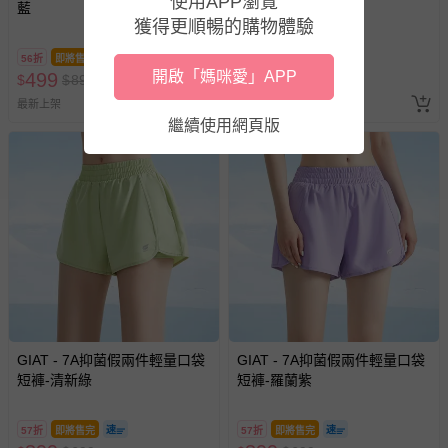
使用APP瀏覽
帶束縛衣、餐搖椅等）。
藍
黑
獲得更順暢的購物體驗
-其他原廠盒裝商品封口處已貼上「不可拆封」，或具警
示字句等說明貼紙、封條者。
56折
即將售完
56折
即將售完
開啟「媽咪愛」APP
499
499
$
$
國際航空、客運、訂房等服務。
899
$
$
899
最新上架
最新上架
繼續使用網頁版
相關的退換貨辦理流程，可詳見：
退換貨 & 退款問題
其他常見問題：
運送服務：目前提供的運送僅限台灣本島。如您位於離島地
區，可能會無法配送，或須依據商品需加收離島運費。廠商
亦保留出貨與否的權利。離島、偏遠地區、樓層親送等加價
費用，可能會另需加收。
商品實際的配達日期，可於訂單個人資料內的查詢訂單內，
已出貨通知之訊息為主。
GIAT - 7A抑菌假兩件輕量口袋
GIAT - 7A抑菌假兩件輕量口袋
如您收到商品，請依正常流程檢查是否完好，若商品遇瑕疵
短褲-清新綠
短褲-羅蘭紫
情形，您可申請更換新品或退貨，請見：
退貨的辦理流程
。
若您對於會員帳號、商品訂購與資訊、購物流程、付款方
57折
即將售完
57折
即將售完
式、折價券與購物金的使用、退貨及商品運送方式等有疑