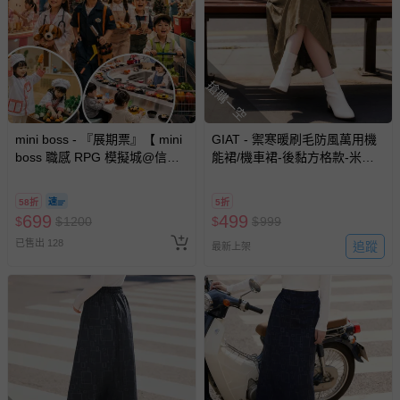
搶購一空
mini boss - 『展期票』【 mini
GIAT - 禦寒暖刷毛防風萬用機
boss 職感 RPG 模擬城@信義
能裙/機車裙-後黏方格款-米茶
A11 】2026/7/10-8/30 (電子票
咖 (FREE)
券，於展期現場憑訂單編號兌
58折
5折
換，依現場梯次安排入場，逾
699
499
$
$
1200
$
$
999
期作廢) (兒童票(2歲以上)贈一
已售出 128
名陪伴成人)
追蹤
最新上架