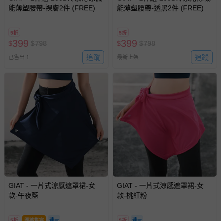
能薄塑腰帶-裸膚2件 (FREE)
能薄塑腰帶-透黑2件 (FREE)
5折
5折
399
399
$
$
798
$
$
798
追蹤
追蹤
已售出 1
最新上架
GIAT - 一片式涼感遮罩裙-女
GIAT - 一片式涼感遮罩裙-女
款-午夜藍
款-桃紅粉
5折
即將售完
5折