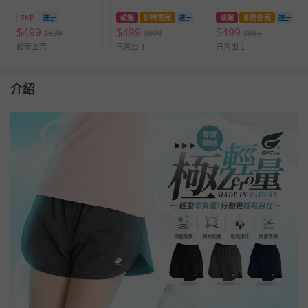
接款-經典黑
條款-霧岩灰
條款-經典黑
56折
破盤
即將售完
破盤
即將售完
$
499
$
499
$
499
899
899
899
$
$
$
最新上架
已售出 1
已售出 1
介紹