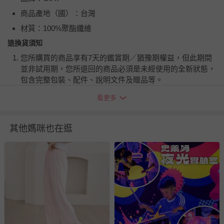
商品產地（國）：台灣
材質：100%聚酯纖維
退換貨須知
您所購買的商品享有7天的鑑賞期／猶豫期權益，但此期間
並非試用期，您所退回的商品必須是未經使用的全新狀態，
包含完整包裝、配件、說明文件及贈品等。
看更多
如需退換貨，請於收到商品7天（含例假日內提出），如為
瑕疵退換貨所產生的運費，將由媽咪愛負責處理，若非瑕疵
退貨，您可至『查詢訂單』>『已出貨』中查詢該筆訂單，
其他媽咪也在逛
並點選『我要退貨』即可進行申請。若有相關退貨問題，請
至媽咪愛
LINE@客服ID: @mamilove
我們將依序為您處理
與服務，謝謝。
針對滿件折/滿額贈…等活動，如因部份退貨，而該訂單保
留商品未達活動門檻，將以原價計算，活動贈品亦需一併退
回。