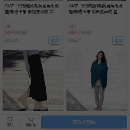
GIAT - 禦寒暖刷毛防風萬用機
GIAT - 禦寒暖刷毛防風萬用機
能裙/機車裙-後黏方格款-黯夜
能裙/機車裙-綁帶素面款-星霧
黑 (FREE)
藍 (FREE)
5折
5折
499
499
$
$
999
$
$
999
追蹤
追蹤
最新上架
最新上架
搶購一空
搶購一空
GIAT - 禦寒暖刷毛防風萬用機
GIAT - 防潑水刷毛隨行暖絨毯-
補貨通知我
能裙/機車裙-綁帶素面款-黯夜
土耳其藍 (142cmX92cm)
追蹤
購物車
黑 (FREE)