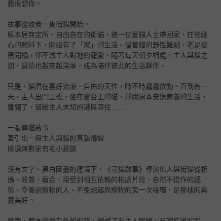
我很想你。
故事從收養一隻街貓開始。
原本居無定所、自由自在的街貓，被一位愛貓人士帶回家，在他細
心的照料下，開始有了「家」的生活。儘管貓的野性難馴，老是搗
蛋闖禍，卻不減主人對牠的寵愛。隨著每天朝夕相處，主人與貓之
間，感情也越來越深厚，成為陪伴彼此的生活夥伴。
只是，貓潛在喜好流浪、自由的天性，時不時蠢蠢欲動。直到有一
天，主人出門上班，坐在窗台上的貓，掙脫原本安逸豢養的生活，
離開了，留給主人未知的謎與尋找……
一張尋貓啟事
牽引出一段主人與貓的真摯情誼
催淚無數家有毛小孩族
沒有文字、黑白圖畫的運鏡下，《尋貓啟事》導演出人與街貓從相
遇、收養、磨合、接受到相互依賴的相處片段，自然不造作的感
情，令養過寵物的人，不免想起與寵物的第一次接觸，是那樣的真
實美好。