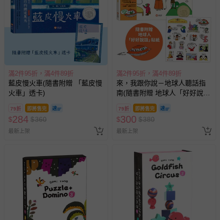
滿2件95折，滿4件89折
滿2件95折，滿4件89折
藍皮慢火車(隨書附贈 「藍皮慢
來，我跟你說－地球人聽話指
火車」透卡)
南(隨書附贈 地球人「好好說
話」貼紙)
79折
即將售完
79折
即將售完
284
300
$
$
360
$
$
380
最新上架
最新上架