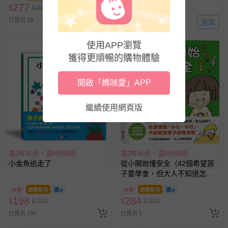
與服務，謝謝。
277
300
$
$
350
$
$
380
已售出 28
追蹤
已售出 6
針對滿件折/滿額贈…等活動，如因部份退貨，而該訂單保
留商品未達活動門檻，將以原價計算，活動贈品亦需一併退
使用APP瀏覽
回。
獲得更順暢的購物體驗
部分商品依據消費者保護法的規定，不適用七天鑑賞期/猶
開啟「媽咪愛」APP
豫期範圍：
易於腐敗、保存期限較短或解約時即將逾期（例如生鮮
繼續使用網頁版
商品、食品等）。
客製化商品（例如客製生日書、姓名貼等）。
報紙、期刊或雜誌（惟書籍如經拆封、使用，則酌收整
新費用）。
滿2件95折，滿4件89折
滿2件95折，滿4件89折
小金魚逃走了
從小開始懂安全（42個希望孩
經消費者拆封之影音商品或電腦軟體（例如 DVD、CD
子要學會，但大人不知道怎麼
等）。
教的安全守則）
79折
即將售完
79折
即將售完
非以有形媒介提供之數位內容或一經提供即為完成之線
198
284
$
$
250
$
$
360
上服務，經消費者事先同意始提供（例如線上課程、遊
已售出 286
戲或活動點數等）。
已售出 5