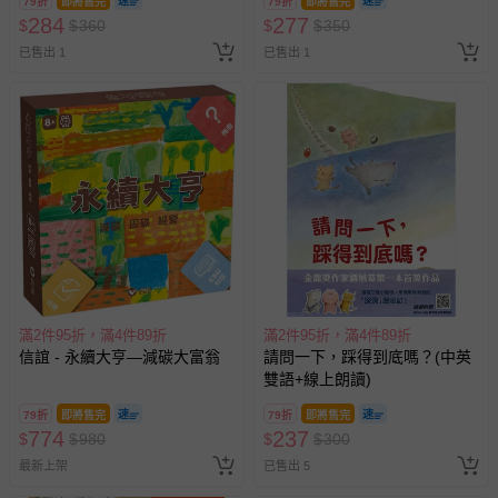
79折
即將售完
79折
即將售完
284
277
$
$
360
$
$
350
已售出 1
已售出 1
滿2件95折，滿4件89折
滿2件95折，滿4件89折
信誼 - 永續大亨—減碳大富翁
請問一下，踩得到底嗎？(中英
雙語+線上朗讀)
79折
即將售完
79折
即將售完
774
237
$
$
980
$
$
300
最新上架
已售出 5