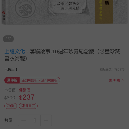
1/7
上誼文化
-
尋貓啟事-10週年珍藏紀念版（限量珍藏
書衣海報）
已售出 1
商品編號：789475
進團購
滿件折
滿2件95折，滿4件89折
市售價
促銷價
237
$
300
$
79折
即將售完
1
數量