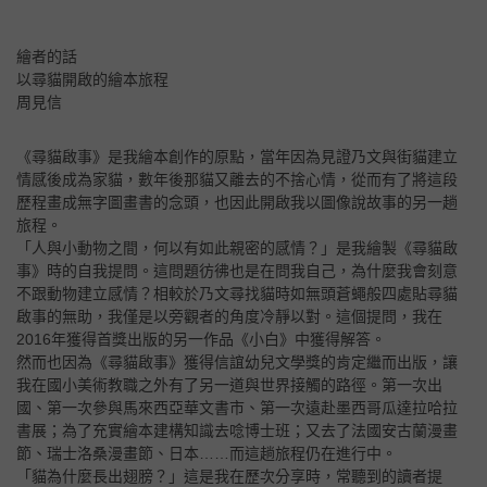
繪者的話
以尋貓開啟的繪本旅程
周見信
《尋貓啟事》是我繪本創作的原點，當年因為見證乃文與街貓建立
情感後成為家貓，數年後那貓又離去的不捨心情，從而有了將這段
歷程畫成無字圖畫書的念頭，也因此開啟我以圖像說故事的另一趟
旅程。
「人與小動物之間，何以有如此親密的感情？」是我繪製《尋貓啟
事》時的自我提問。這問題彷彿也是在問我自己，為什麼我會刻意
不跟動物建立感情？相較於乃文尋找貓時如無頭蒼蠅般四處貼尋貓
啟事的無助，我僅是以旁觀者的角度冷靜以對。這個提問，我在
2016年獲得首獎出版的另一作品《小白》中獲得解答。
然而也因為《尋貓啟事》獲得信誼幼兒文學獎的肯定繼而出版，讓
我在國小美術教職之外有了另一道與世界接觸的路徑。第一次出
國、第一次參與馬來西亞華文書市、第一次遠赴墨西哥瓜達拉哈拉
書展；為了充實繪本建構知識去唸博士班；又去了法國安古蘭漫畫
節、瑞士洛桑漫畫節、日本……而這趟旅程仍在進行中。
「貓為什麼長出翅膀？」這是我在歷次分享時，常聽到的讀者提