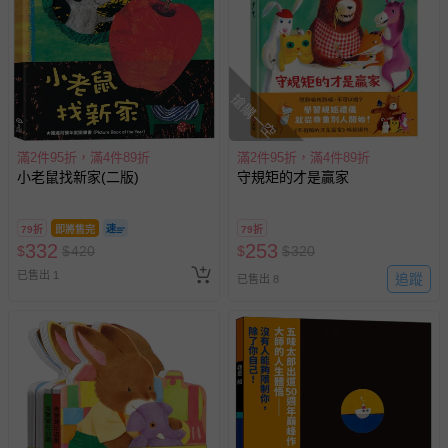
已出貨通知之訊息為主。
如您收到商品，請依正常流程檢查是否完好，若商品遇瑕疵
情形，您可申請更換新品或退貨，請見：
退貨的辦理流程
。
搶購一空
若您對於會員帳號、商品訂購與資訊、購物流程、付款方
式、折價券與購物金的使用、退貨及商品運送方式等有疑
問，你可詳見：
媽咪愛客服中心
。
滿2件95折，滿4件89折
滿2件95折，滿4件89折
預購商品：預購為海外同步代購，遇缺貨即會通知媽咪並協
小老鼠找新家(二版)
守規矩的才是贏家
助取消退款事宜。
商品如因「價格、組合」等錯誤原因，導致無法安排出貨，
79折
即將售完
79折
332
會主動以簡訊及mail通知訂單取消事宜，並將提供適當補
253
$
$
420
$
$
320
償。
已售出 1
追蹤
已售出 8