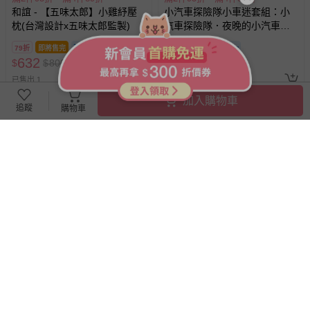
和誼 - 【五味太郎】小雞紓壓
小汽車探險隊小車迷套組：小
枕(台灣設計x五味太郎監製)
汽車探險隊．夜晚的小汽車探
險隊（加贈7張小汽車貼紙）
79折
即將售完
79折
即將售完
632
474
$
$
800
$
$
600
已售出 1
已售出 1
加入購物車
追蹤
購物車
滿2件95折，滿4件89折
滿2件95折，滿4件89折
夜晚的小汽車探險隊
鴨子湖故事4：Guji-Guji遇上地
震
79折
即將售完
79折
即將售完