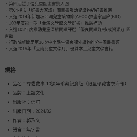
．第四屆豐子愷兒童圖畫書獎入圍
．第64梯次「好書大家讀」圖畫書及幼兒讀物組好書推薦
．入選2014年新加坡亞洲兒童讀物節(AFCC)插畫家畫廊(BIG)
．103年度第一期「台灣文學館文學好書」推廣補助
．入選103年度推動兒童深耕閱讀評選「優良閱讀媒材(或資源)」圖
書類
．行政院新聞局第36次中小學生優良課外讀物推介─圖畫書類
．入選2015年「臺南兒童文學月」優質本土兒童文學書籍
規格
品名：尋貓啟事-10週年珍藏紀念版（限量珍藏書衣海報）
品牌：上誼文化
出版社：信誼
出版日期：2024/02
作者：郭乃文
語言：無字書