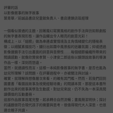
評審的話
以影像敘事的無字故事
葉青華／前誠品書店兒童館負責人、書店連鎖店區經理
一個看似普通的主題，因著魔幻寫實風格的創作手法與彷如默劇般
的無字書表現形態，讓作品耀出令人眼亮的創意光彩！
構成上，以「翅膀」做為串連虛實情境及主角情緒變化的隱喻表
徵；以細膩素描技巧，舖衍出如霧中風景般的迷離氛圍；抑或透過
影像運鏡手法引出畫面的詩意與音樂性……每個細節編織所帶來的
閱讀感動，就像欣賞侯孝賢、小津安二郎這些以鏡頭說故事的導演
作品一樣，深刻而悠遠。
當然，就適讀性而言，這樣一本純影像敘事的無字書，是否也能為
幼兒所理解？該問題，在評審過程中，亦被關注與討論。
確實，就理解與想像層次來看，的確有其門檻。然而，若我們回到
圖畫書「看圖說故事及視覺經驗培養」的閱讀本質，那麼這本書所
創作出來的敘事美學及生動感，對幼兒來說，仍不失為一本深具閱
讀價值的互動畫冊。
這部作品敘事首尾完整，起承轉合自然流暢；畫風簡潔明快；探討
的議題很符合現代孩子的需要與思考，很值得現代大人深思，也很
適合親子共讀。