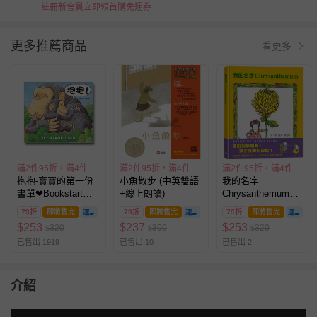
註冊新會員立即領首購免運券
更多推薦商品
看更多
滿2件95折，滿4件89折
滿2件95折，滿4件89折
滿2件95折，滿4件89折
抱抱-寶寶的第一份
小魚散步 (中英雙語
我的名字
書單❤Bookstart閱
+線上朗讀)
Chrysanthemum（面
讀起步走推薦
對同學嘲笑，孩子該
79折
即將售完
79折
即將售完
79折
即將售完
如何自處？）
$
253
$
237
$
253
320
300
320
$
$
$
已售出 1919
已售出 10
已售出 2
介紹