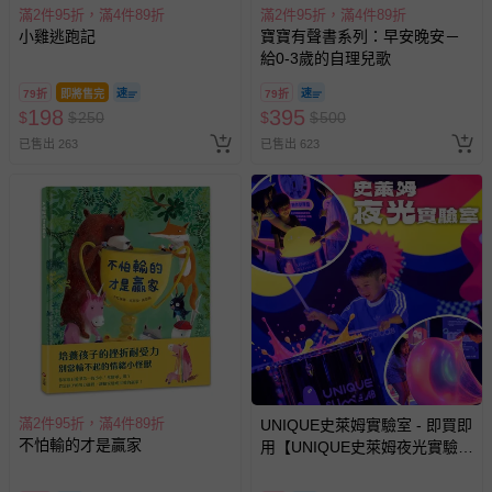
滿2件95折，滿4件89折
滿2件95折，滿4件89折
小雞逃跑記
寶寶有聲書系列：早安晚安－
給0-3歲的自理兒歌
79折
即將售完
79折
198
395
$
$
250
$
$
500
已售出 263
已售出 623
滿2件95折，滿4件89折
UNIQUE史萊姆實驗室 - 即買即
不怕輸的才是贏家
用【UNIQUE史萊姆夜光實驗室
@ 台北科教館 】2026/6/11-
8/30 (電子票券，於展期現場憑