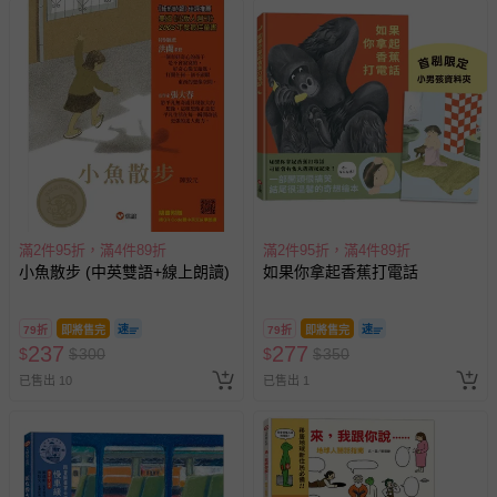
滿2件95折，滿4件89折
滿2件95折，滿4件89折
小魚散步 (中英雙語+線上朗讀)
如果你拿起香蕉打電話
79折
即將售完
79折
即將售完
237
277
$
$
300
$
$
350
已售出 10
已售出 1