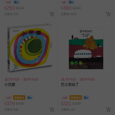
79折
8折
訂單編號兌換，逾期作廢) (大
253
390
$
$
320
$
$
490
人小孩均一價(3歲以上需購票))
已售出 939
已售出 4375
滿2件95折，滿4件89折
滿2件95折，滿4件89折
小花園
巴士到站了
79折
即將售完
79折
即將售完
379
221
$
$
480
$
$
280
已售出 595
已售出 123