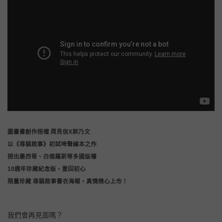
圖畫書創作搭檔 周見信X郭乃文
以《尋貓啟事》初試啼聲繪本之作
授出墨西哥、白俄羅斯等多國版權
10週年珍藏紀念版，重回初心
限量珍藏 尋貓啟事書衣海報，真情揪心上市！
我們會再見面嗎？