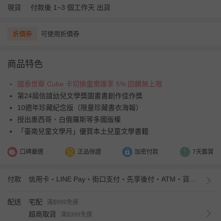
現貨
付款後 1~3 個工作天 出貨
折價券
可使用折價券
商品特色
國泰世華 Cube 卡切換童樂匯享 5% 回饋無上限
第24屆信誼幼兒文學獎圖畫書創作佳作獎
10週年珍藏紀念版（限量珍藏書衣海報）
授出墨西哥、白俄羅斯等多國版權
「臺南兒童文學月」優質本土兒童文學書籍
口碑嚴選
正品保證
加密付款
7天鑑賞
付款
信用卡・LINE Pay・街口支付・先享後付・ATM・貨到付款・iPASS MONEY
配送
宅配
滿$999免運
超商取貨
滿$999免運