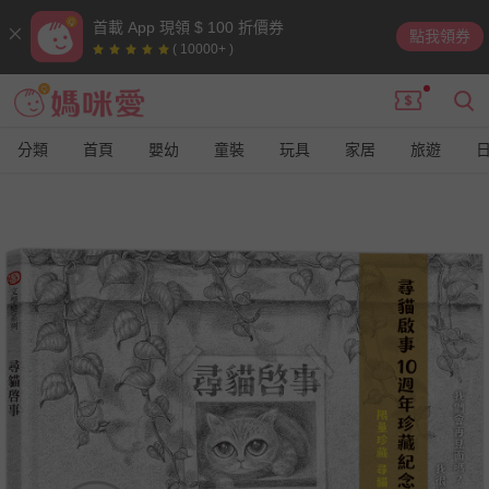
首載 App 現領 $ 100 折價券
點我領券
( 10000+ )
分類
首頁
嬰幼
童裝
玩具
家居
旅遊