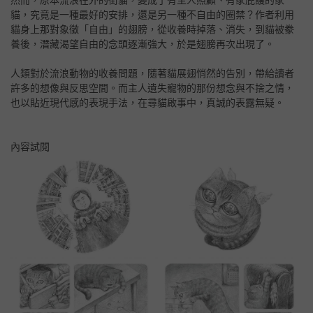
然而，原本流浪在外的街貓，變成了有主人照顧、有家庇護的家
貓，究竟是一種最好的安排，還是另一種不自由的圈禁？作者利用
貓身上那對象徵「自由」的翅膀，從收養時掉落、消失，到貓被豢
養後，潛藏渴望自由的念頭逐漸強大，於是翅膀再次出現了。
人類對於流浪動物的收養問題，隨著貓展翅悄然的告別，帶給讀者
許多的想像與反思空間。而主人遺失寵物的那份想念與不捨之情，
也以貼近現代感的表現手法，在尋貓啟事中，真誠的表露無疑。
內容試閱