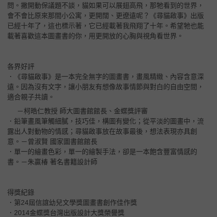
問。撇開動保議題不談，貓如果可以展翅高飛，那牠看到的世界，
會不會比原來那間小公寓，更開闊、更遼遠呢？《尋貓啟事》出版
已經十年了，這也標示著，它已經載著我飛翔了十年。希望牠也能
載著喜歡這本圖畫書的你，用更開放的心胸與視角看世界。
各界好評
．《尋貓啟事》是一本完全無字的圖畫書，畫風精緻、內容含意深
遠。因為沒有文字，讓小朋友有想像故事情節與對白的自由空間，
適合親子共讀。
－柯皓仁教授 師大圖書館館長、金蝶獎評審
．鉛筆畫風筆觸細膩，技巧佳，構圖有變化；從平淡的圖畫中，流
露出人對動物的情感；尋貓啟事放在故事最後，想法表現亦具創
意。－曾淑賢 國家圖書館館長
．單一的繪畫色彩，單一的繪製手法，卻是一本飽含豐富情感的
書。－朱贏椿 著名書籍設計師
得獎紀錄
．第24屆信誼幼兒文學獎圖畫書創作佳作獎
．2014金蝶獎台灣出版設計大獎榮譽獎