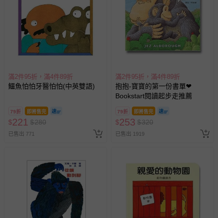
滿2件95折，滿4件89折
滿2件95折，滿4件89折
鱷魚怕怕牙醫怕怕(中英雙語)
抱抱-寶寶的第一份書單❤
Bookstart閱讀起步走推薦
79折
即將售完
79折
即將售完
221
253
$
$
280
$
$
320
已售出 771
已售出 1919