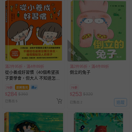
已拆封之以下類型商品：
-個人衛生用品（例如尿布、貼身衣物、泳裝、襪子、地
墊、寢具類等）。
-新生兒親膚衣物（嬰幼兒包巾與背巾、包屁衣、學習
褲、紗布衣等）。
-接觸性孕哺產品（奶嘴、奶瓶、擠乳器、哺乳衣、托腹
帶束縛衣、餐搖椅等）。
-其他原廠盒裝商品封口處已貼上「不可拆封」，或具警
搶購一空
示字句等說明貼紙、封條者。
國際航空、客運、訂房等服務。
滿2件95折，滿4件89折
滿2件95折，滿4件89折
從小養成好習慣（40個希望孩
倒立的兔子
相關的退換貨辦理流程，可詳見：
退換貨 & 退款問題
子要學會，但大人 不知道怎麼
教的生活習慣）
79折
即將售完
79折
284
253
其他常見問題：
$
$
360
$
$
320
已售出 5
追蹤
運送服務：目前提供的運送僅限台灣本島。如您位於離島地
已售出 2
區，可能會無法配送，或須依據商品需加收離島運費。廠商
亦保留出貨與否的權利。離島、偏遠地區、樓層親送等加價
費用，可能會另需加收。
商品實際的配達日期，可於訂單個人資料內的查詢訂單內，