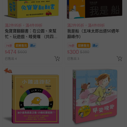
滿2件95折，滿4件89折
滿2件95折，滿4件89折
兔寶寶翻翻書：在公園、來幫
我是船（五味太郎出道50週年
忙、玩遊戲、睡覺囉 （共四
巔峰作）
冊）
79折
即將售完
79折
即將售完
474
300
$
$
600
$
$
380
已售出 4
已售出 3