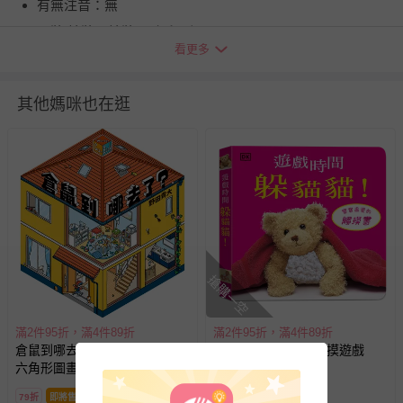
有無注音：無
平裝/精裝：精裝(單色印刷)
看更多
頁數：40
出版地（國）：台灣
其他媽咪也在逛
供電資訊：無
繪者：周見信
適用年齡：3～8歲
退換貨須知
您所購買的商品享有7天的鑑賞期／猶豫期權益，但此期間
並非試用期，您所退回的商品必須是未經使用的全新狀態，
包含完整包裝、配件、說明文件及贈品等。
搶購一空
如需退換貨，請於收到商品7天（含例假日內提出），如為
瑕疵退換貨所產生的運費，將由媽咪愛負責處理，若非瑕疵
滿2件95折，滿4件89折
滿2件95折，滿4件89折
退貨，您可至『查詢訂單』>『已出貨』中查詢該筆訂單，
倉鼠到哪去了？【不可思議的
遊戲時間躲貓貓（觸摸遊戲
並點選『我要退貨』即可進行申請。若有相關退貨問題，請
六角形圖畫書】
書）
至媽咪愛
LINE@客服ID: @mamilove
我們將依序為您處理
79折
即將售完
79折