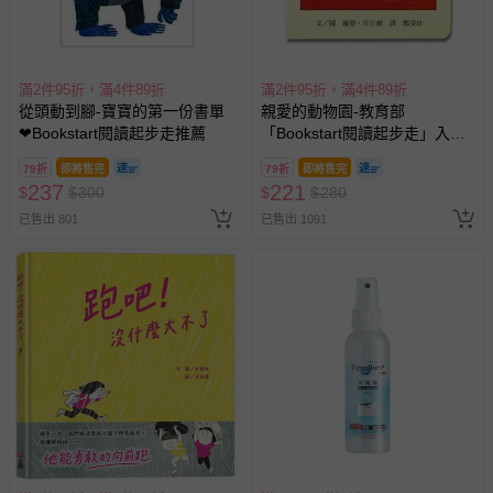
滿2件95折，滿4件89折
滿2件95折，滿4件89折
從頭動到腳-寶寶的第一份書單
親愛的動物園-教育部
❤Bookstart閱讀起步走推薦
「Bookstart閱讀起步走」入選
書單
79折
即將售完
79折
即將售完
237
221
$
$
300
$
$
280
已售出 801
已售出 1091