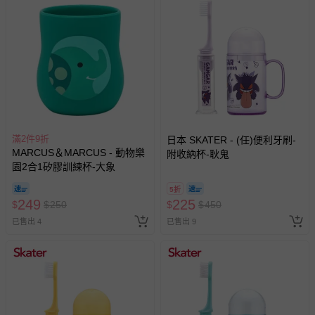
滿2件9折
日本 SKATER - (任)便利牙刷-
MARCUS＆MARCUS - 動物樂
附收納杯-耿鬼
園2合1矽膠訓練杯-大象
5折
249
225
$
$
250
$
$
450
已售出 4
已售出 9