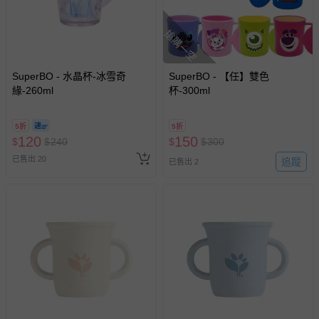
經消費者拆封之影音商品或電腦軟體（例如 DVD、CD
等）。
搶購一空
非以有形媒介提供之數位內容或一經提供即為完成之線
上服務，經消費者事先同意始提供（例如線上課程、遊
戲或活動點數等）。
SuperBO - 水晶杯-冰雪奇
SuperBO - 【任】雙色
緣-260ml
已拆封之以下類型商品：
杯-300ml
-個人衛生用品（例如尿布、貼身衣物、泳裝、襪子、地
墊、寢具類等）。
5折
5折
-新生兒親膚衣物（嬰幼兒包巾與背巾、包屁衣、學習
120
150
$
$
240
$
$
300
褲、紗布衣等）。
已售出 20
追蹤
已售出 2
-接觸性孕哺產品（奶嘴、奶瓶、擠乳器、哺乳衣、托腹
帶束縛衣、餐搖椅等）。
-其他原廠盒裝商品封口處已貼上「不可拆封」，或具警
示字句等說明貼紙、封條者。
國際航空、客運、訂房等服務。
相關的退換貨辦理流程，可詳見：
退換貨 & 退款問題
其他常見問題：