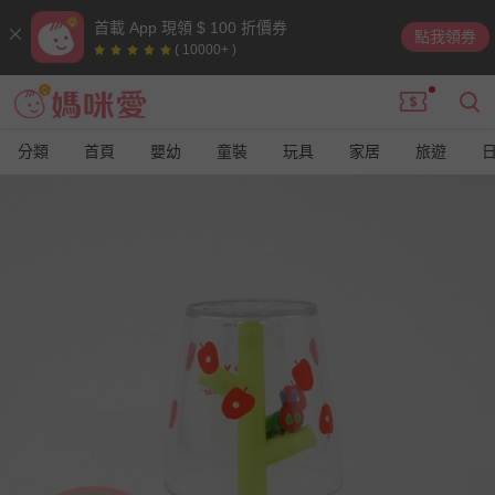
首載 App 現領 $ 100 折價券
點我領券
( 10000+ )
分類
首頁
嬰幼
童裝
玩具
家居
旅遊