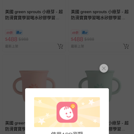
運送服務：目前提供的運送僅限台灣本島。如您位於離島地
美國 green sprouts 小綠芽 - 超
美國 green sprouts 小綠芽 - 超
區，可能會無法配送，或須依據商品需加收離島運費。廠商
防滑寶寶學習喝水矽膠學習杯-
防滑寶寶學習喝水矽膠學習杯-
亦保留出貨與否的權利。離島、偏遠地區、樓層親送等加價
蒂芬尼白
蒂芬尼藍
費用，可能會另需加收。
49折
49折
商品實際的配達日期，可於訂單個人資料內的查詢訂單內，
488
488
$
$
988
$
$
988
已出貨通知之訊息為主。
最新上架
最新上架
如您收到商品，請依正常流程檢查是否完好，若商品遇瑕疵
情形，您可申請更換新品或退貨，請見：
退貨的辦理流程
。
若您對於會員帳號、商品訂購與資訊、購物流程、付款方
式、折價券與購物金的使用、退貨及商品運送方式等有疑
問，你可詳見：
媽咪愛客服中心
。
預購商品：預購為海外同步代購，遇缺貨即會通知媽咪並協
助取消退款事宜。
商品如因「價格、組合」等錯誤原因，導致無法安排出貨，
會主動以簡訊及mail通知訂單取消事宜，並將提供適當補
償。
美國 green sprouts 小綠芽 - 超
美國 green sprouts 小綠芽 - 超
防滑寶寶學習喝水矽膠學習杯-
防滑寶寶學習喝水矽膠學習杯-