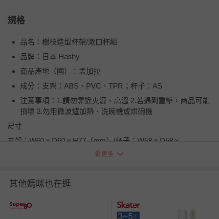
規格
品名：樹枝造型杯架/漱口杯組
品牌：日本 Hashy
商品產地（國）：孟加拉
成分：支架：ABS、PVC、TPR；杯子：AS
注意事項：1.請勿靠近火源、高溫 2.若遇到重擊，商品可能
損壞 3.勿用微波爐加熱、洗碗機或烘碗機
尺寸
支架：W60 x D60 x H77（mm）/杯子：W58 x D58 x
H58（mm）
看更多
退換貨須知
您所購買的商品享有7天的鑑賞期／猶豫期權益，但此期間
其他媽咪也在逛
並非試用期，您所退回的商品必須是未經使用的全新狀態，
包含完整包裝、配件、說明文件及贈品等。