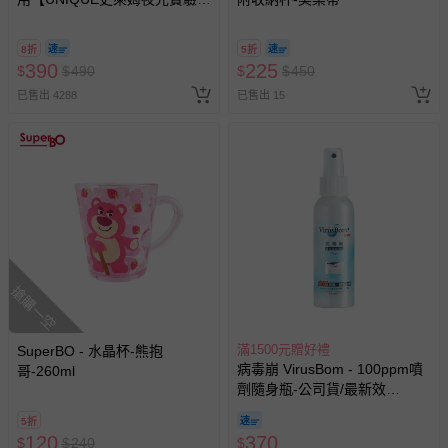
@ 台北科教館 】2026/6/11-
8/30 (電子票券，於展期現場憑
8折
5折
訂單編號兌換，逾期作廢) (大
390
225
$
$
490
$
$
450
人小孩均一價(3歲以上需購票))
已售出 4288
已售出 15
搶購一空
滿1500元贈好禮
SuperBO - 水晶杯-熊抱
病毒崩 VirusBom - 100ppm噴
哥-260ml
劑隨身瓶-公司貨/最新效
期-100ml
5折
120
370
$
$
240
$