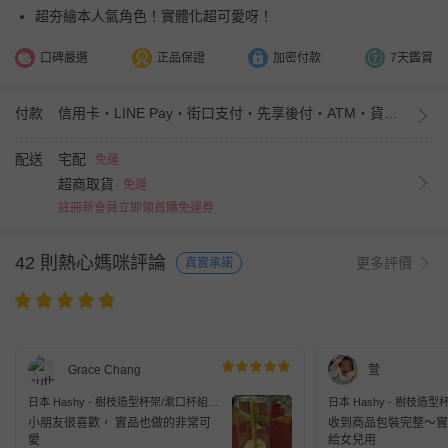
超夯繪本人氣角色！實體化超可愛呀！
口碑嚴選
正品保證
加密付款
7天鑑賞
付款
信用卡・LINE Pay・街口支付・先享後付・ATM・貨到付款・iPASS MONEY
配送
宅配
免運
超商取貨
免運
註冊新會員立即領首購免運券
42 則熱心媽咪評論
更多評價
真實承諾
Grace Chang
萱
日本 Hashy - 樹枝造型杯架/漱口杯組-
日本 Hashy - 樹枝造型
嚕嚕咪-阿金 (杯子Φ6.5x11cm)
兒童用-美樂蒂 (杯子Φ5.8x
小朋友很喜歡， 實品也做的非常可
收到商品包裝完整～實
愛
給女兒用