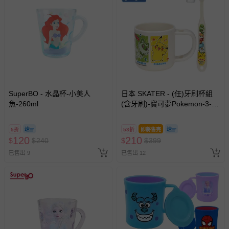
如需退換貨，請於收到商品7天（含例假日內提出），如為
瑕疵退換貨所產生的運費，將由媽咪愛負責處理，若非瑕疵
退貨，您可至『查詢訂單』>『已出貨』中查詢該筆訂單，
並點選『我要退貨』即可進行申請。若有相關退貨問題，請
至媽咪愛
LINE@客服ID: @mamilove
我們將依序為您處理
與服務，謝謝。
針對滿件折/滿額贈…等活動，如因部份退貨，而該訂單保
SuperBO - 水晶杯-小美人
日本 SKATER - (任)牙刷杯組
留商品未達活動門檻，將以原價計算，活動贈品亦需一併退
魚-260ml
(含牙刷)-寶可夢Pokemon-3-5
回。
歲適用
5折
53折
即將售完
部分商品依據消費者保護法的規定，不適用七天鑑賞期/猶
120
210
$
$
240
$
$
399
豫期範圍：
已售出 9
已售出 12
易於腐敗、保存期限較短或解約時即將逾期（例如生鮮
商品、食品等）。
客製化商品（例如客製生日書、姓名貼等）。
報紙、期刊或雜誌（惟書籍如經拆封、使用，則酌收整
新費用）。