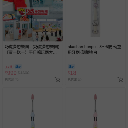
巧虎夢想樂園 - (巧虎夢想樂園)
akachan honpo - 3～5歳 幼童
【買一送一】平日暢玩兩大一
用牙刷-莫蘭迪白
小套票 (正券為電子票券現場兌
換，贈送券現場領取)-效期至
62折
2026/10/16 正券逾期視同現金
999
18
$
$
1600
$
券使用
已售出 72
已售出 39