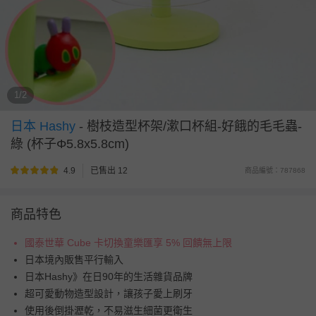
1/2
日本 Hashy
-
樹枝造型杯架/漱口杯組-好餓的毛毛蟲-
綠 (杯子Φ5.8x5.8cm)
4.9
已售出 12
商品編號：787868
商品特色
國泰世華 Cube 卡切換童樂匯享 5% 回饋無上限
日本境內販售平行輸入
日本Hashy》在日90年的生活雜貨品牌
超可愛動物造型設計，讓孩子愛上刷牙
使用後倒掛瀝乾，不易滋生細菌更衛生