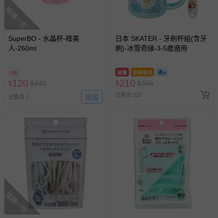
搶購一空
SuperBO - 水晶杯-睡美
日本 SKATER - 牙刷杯組(含牙
人-260ml
刷)-冰雪奇緣-3-5歲適用
5折
破盤
即將售完
120
210
$
$
240
$
$
399
已售出 322
追蹤
已售出 1
搶購一空