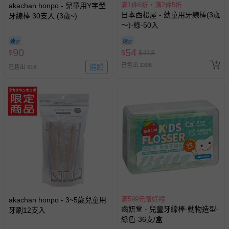
滿1件6折，滿2件5折
akachan honpo - 兒童用Y字型
日本西松屋 - 幼童用牙線棒(3歲
牙線棒 30支入 (3歲~)
～)-綠-50入
90
54
$
$
$
113
已售出 1306
追蹤
已售出 618
滿599元贈好禮
akachan honpo - 3~5歲兒童用
齒妍堂 - 兒童牙線棒-動物造型-
牙刷12支入
綠色-36支/盒