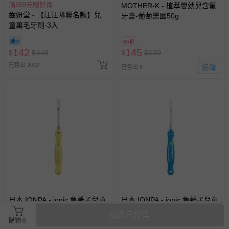
滿599元贈好禮
MOTHER-K - 植萃嬰幼兒含氟
齒妍堂 - 【汪汪隊聯名款】兒
牙膏-葡萄樂園50g
童萬毛牙刷-3入
85折
142
145
$
$
149
$
$
170
已售出 2002
追蹤
已售出 5
日本 IONPA - ionic 負離子兒童
日本 IONPA - ionic 負離子兒童
牙刷A61-黃
牙刷A61(藍)-藍
商品已停售
購物車