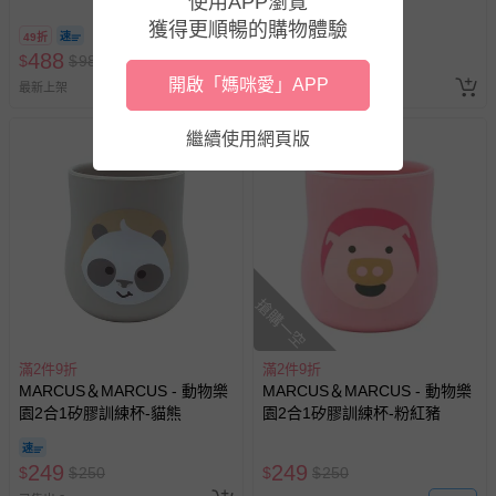
使用APP瀏覽
蒂芬尼粉
蒂芬尼綠
獲得更順暢的購物體驗
49折
49折
488
488
$
$
988
$
$
988
開啟「媽咪愛」APP
最新上架
最新上架
繼續使用網頁版
搶購一空
滿2件9折
滿2件9折
MARCUS＆MARCUS - 動物樂
MARCUS＆MARCUS - 動物樂
園2合1矽膠訓練杯-貓熊
園2合1矽膠訓練杯-粉紅豬
249
249
$
$
250
$
$
250