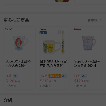
更多推薦商品
看更多
SuperBO - 水晶杯-
日本 SKATER - (任)
SuperBO - 水晶杯-
小美人魚-260ml
牙刷杯組(含牙刷)-寶
冰雪奇緣-260ml
可夢Pokemon-3-5歲
適用
5折
53折
即將售完
5折
$
120
$
210
$
120
240
399
240
$
$
$
已售出 9
已售出 12
已售出 20
介紹