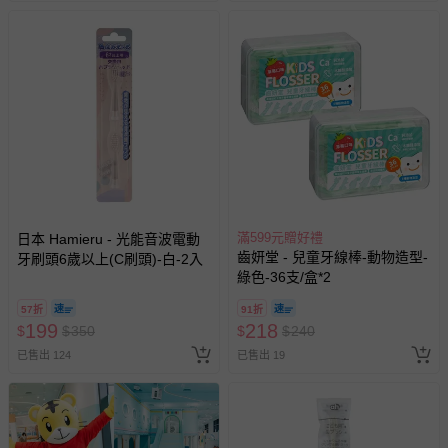
滿599元贈好禮
日本 Hamieru - 光能音波電動
齒妍堂 - 兒童牙線棒-動物造型-
牙刷頭6歲以上(C刷頭)-白-2入
綠色-36支/盒*2
57折
91折
199
218
$
$
350
$
$
240
已售出 124
已售出 19