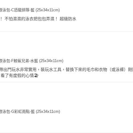
包-C恐龍排隊-藍 (25x34x11cm)
！ 不怕濕濕的泳衣把包包弄濕！ 超級防水
泳包-F鯨鯊兄弟-水藍 (25x34x11cm)
帶出門玩水非常實用，裝玩水工具，替換下來的毛巾和衣物（或泳褲）剛
️，看了有度假的心情🏖
包-G彩虹雨點-藍 (25x34x11cm)