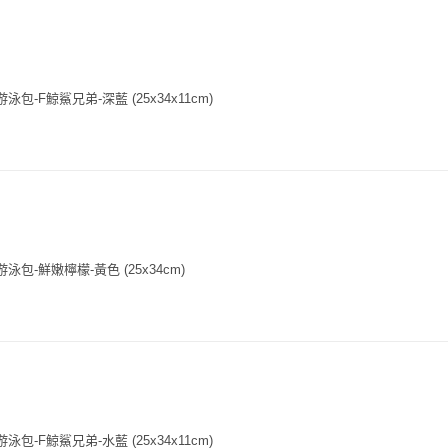
泳包-F鯨鯊兄弟-深藍 (25x34x11cm)
泳包-鮮嫩檸檬-黃色 (25x34cm)
泳包-F鯨鯊兄弟-水藍 (25x34x11cm)