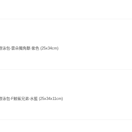
泳包-雲朵獨角獸-紫色 (25x34cm)
泳包-F鯨鯊兄弟-水藍 (25x34x11cm)