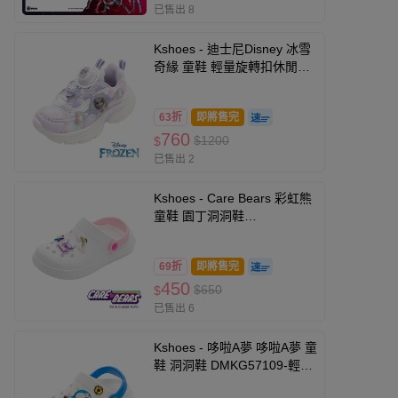
已售出 8
Kshoes - 迪士尼Disney 冰雪
奇緣 童鞋 輕量旋轉扣休閒鞋
FNKR51207-柔軟舒適4D鞋
墊-白紫-(中大童段)
63折
即將售完
760
$1200
$
已售出 2
Kshoes - Care Bears 彩虹熊
童鞋 園丁洞洞鞋
CBKG59959-輕量Q彈，穿脫
方便-白-(中大童段)
69折
即將售完
450
$650
$
已售出 6
Kshoes - 哆啦A夢 哆啦A夢 童
鞋 洞洞鞋 DMKG57109-輕量
防水x穿脫方便-藍白-(小中童