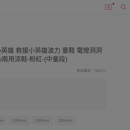
小英雄 救援小英雄波力 童鞋 電燈洞洞
way兩用涼鞋-粉紅-(中童段)
商品編號：780271
mm
180mm
190mm
200mm