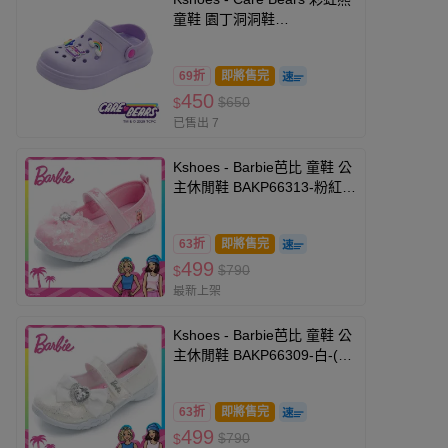
童鞋 園丁洞洞鞋
CBKG59957-輕量Q彈，穿脫
方便-紫-(中大童段)
69折
即將售完
450
$650
$
已售出 7
Kshoes - Barbie芭比 童鞋 公
主休閒鞋 BAKP66313-粉紅-
(中大童段)
63折
即將售完
499
$790
$
最新上架
Kshoes - Barbie芭比 童鞋 公
主休閒鞋 BAKP66309-白-(中
大童段)
63折
即將售完
499
$790
$