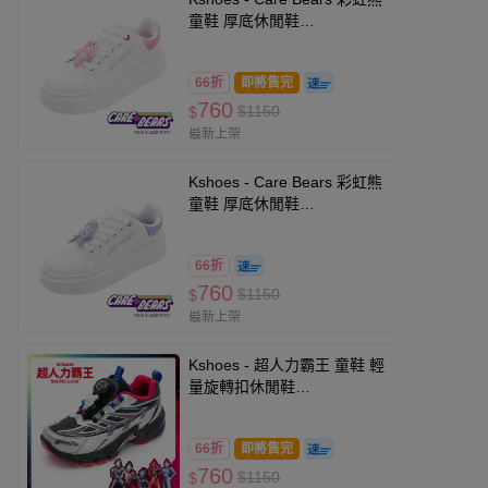
童鞋 厚底休閒鞋
CBKB59983-Y2K潮流超厚
底，修飾腿型拉長比例-粉-(大
66折
即將售完
童段)
760
$1150
$
最新上架
Kshoes - Care Bears 彩虹熊
童鞋 厚底休閒鞋
CBKB59987-Y2K潮流超厚
底，修飾腿型拉長比例-紫-(大
66折
童段)
760
$1150
$
最新上架
Kshoes - 超人力霸王 童鞋 輕
量旋轉扣休閒鞋
URKB61309-便利旋轉鞋扣，
快速穿脫-銀紅-(中大童段)
66折
即將售完
760
$1150
$