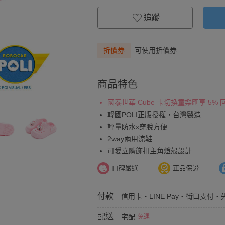
追蹤
折價券
可使用折價券
商品特色
國泰世華 Cube 卡切換童樂匯享 5%
韓國POLI正版授權，台灣製造
輕量防水x穿脫方便
2way兩用涼鞋
可愛立體飾扣主角燈殼設計
口碑嚴選
正品保證
付款
信用卡・LINE Pay・街口支付・先
配送
宅配
免運