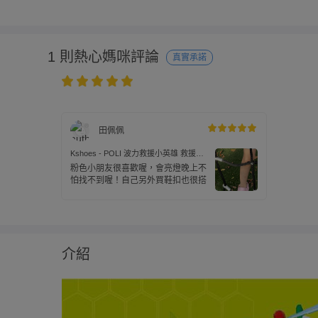
1 則熱心媽咪評論
真實承諾
田佩佩
Kshoes - POLI 波力救援小英雄 救援小
英雄波力 童鞋 電燈洞洞鞋/拖鞋
粉色小朋友很喜歡喔，會亮燈晚上不
POKG46313-2way兩用涼鞋-粉紅-(中童
怕找不到喔！自己另外買鞋扣也很搭
段)
介紹