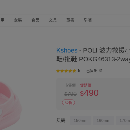
日用
女裝
食品
文具
童書
孕哺
Kshoes
-
POLI 波力救援
鞋/拖鞋 POKG46313-2
5
已售出 31
市售價
促銷價
490
$
790
$
62折
尺碼
150mm
160mm
170