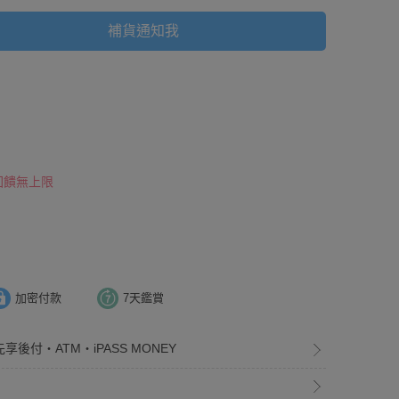
補貨通知我
 回饋無上限
加密付款
7天鑑賞
享後付・ATM・iPASS MONEY