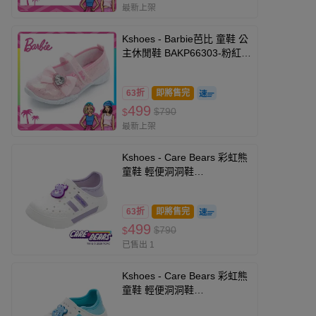
最新上架
Kshoes - Barbie芭比 童鞋 公
主休閒鞋 BAKP66303-粉紅-
(中大童段)
63折
即將售完
499
$790
$
最新上架
Kshoes - Care Bears 彩虹熊
童鞋 輕便洞洞鞋
CBKG69937-雙密度Q彈大
底，舒適回彈升級-紫-(中大童
63折
即將售完
段)
499
$790
$
已售出 1
Kshoes - Care Bears 彩虹熊
童鞋 輕便洞洞鞋
CBKG69936-雙密度Q彈大