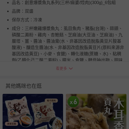
品名：創意爆漿魚丸系列(三杯/麻婆/焢肉)(300g)_6包組
品牌：双盛
保存方式：冷凍
成分：三杯嫩雞爆漿魚丸：虱目魚肉、豬脂(台灣)、蒜頭、
磷酸二澱粉、雞肉、杏鮑菇、芝麻油(大豆油、芝麻油)、九
層塔、薑、醬油、醬油膏(水、非基因改造脫脂黃豆片胺基
酸液)、釀造生醬油(水、非基因改造脫脂黃豆片(原料來源非
基因改造黃豆)、小麥、食鹽)、轉化液糖(蔗糖、水)、粘稠
劑(乙醯化己二酸二澱粉)、糯米、食鹽、酵母抽出物、甜味
劑(甘草酸鈉、甜菊醣苷)、防腐劑(己二烯酸鉀)、調味劑
看更多
(DL-蘋果酸)、糖、大豆油、香油(大豆油、芝麻油)、鹽、辣
椒、胡椒粉、調味劑(L-麩酸鈉、胺基乙酸、DL-胺基丙酸、
琥珀酸二鈉)、複方品質改良劑(多磷酸鈉、偏磷酸鈉、酸性
其他媽咪也在逛
焦磷酸鈉、偏磷酸鉀、二氧化矽)、複方甜味劑(醋磺內酯
鉀、二氧化矽)、九層塔香料(玉米油、香料)、槴子藍色素、
黃槴子色素 麻婆豆腐爆漿魚丸： 虱目魚肉、豬脂(台灣)、
蒜頭、磷酸二澱粉、豬肉(台灣)、豆腐(非基因改造黃豆)、
辣豆瓣醬(辣椒、非基因改造黃豆、乳酸)、麻油(大豆油、芝
麻油)、糖、鹽、胡椒粉、調味劑(L-麩酸鈉、胺基乙酸、DL-