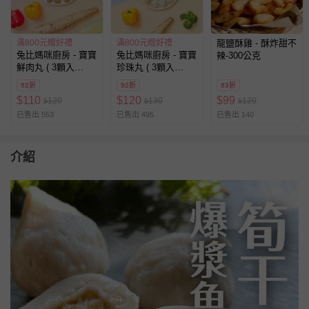
滿800元贈好禮
滿800元贈好禮
龍鹽酥雞 - 酥炸甜不
兔比媽咪廚房 - 寶寶
兔比媽咪廚房 - 寶寶
辣-300公克
鮮肉丸 ( 3顆入
珍珠丸 ( 3顆入
)-8M+
)-10M+
92折
92折
83折
$
110
$
120
$
99
120
130
120
$
$
$
已售出 553
已售出 495
已售出 140
介紹