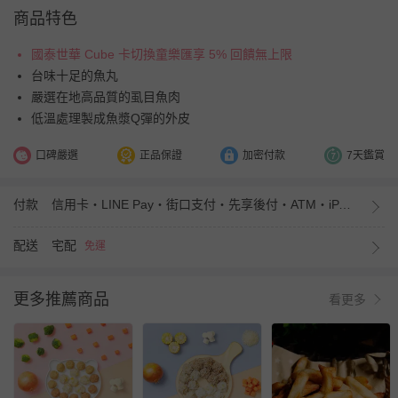
商品特色
國泰世華 Cube 卡切換童樂匯享 5% 回饋無上限
台味十足的魚丸
嚴選在地高品質的虱目魚肉
低溫處理製成魚漿Q彈的外皮
口碑嚴選
正品保證
加密付款
7天鑑賞
付款
信用卡・LINE Pay・街口支付・先享後付・ATM・iPASS MONEY
配送
宅配
免運
更多推薦商品
看更多