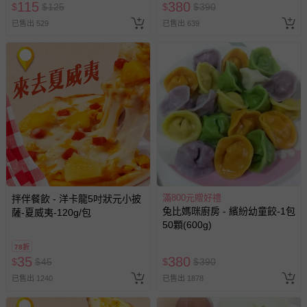
115
380
$
$
125
$
$
390
已售出 529
已售出 639
滿800元贈好禮
拌伴餐飲 - 洋卡龍5吋狀元小披
兔比媽咪廚房 - 繽紛幼童餃-1包
薩-夏威夷-120g/包
50顆(600g)
78折
35
380
$
$
45
$
$
390
已售出 1240
已售出 1878