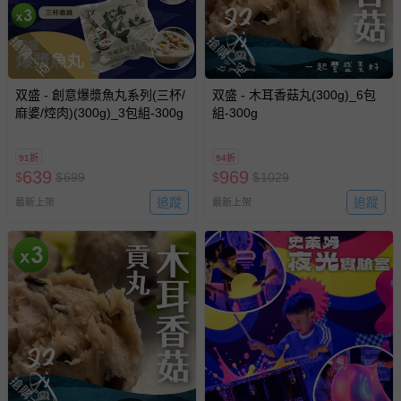
胺基丙酸、琥珀酸二鈉)、複方品質改良劑(多磷酸鈉、偏磷
酸鈉、酸性焦磷酸鈉、偏磷酸鉀、二氧化矽)、複方甜味劑
搶購一空
搶購一空
(醋磺內酯鉀、二氧化矽)、花椒香料(棕櫚油、香料)、紅麴
色素 筍干焢肉爆漿魚丸：虱目魚肉、豬脂(台灣)、蒜頭、磷
酸二澱粉、豬肉(台灣)、筍干(偏亞硫酸氫鈉)、糖、鹽、胡
双盛 - 創意爆漿魚丸系列(三杯/
双盛 - 木耳香菇丸(300g)_6包
椒粉、調味劑(L-麩酸鈉、胺基乙酸、DL-胺基丙酸、琥珀酸
麻婆/焢肉)(300g)_3包組-300g
組-300g
二鈉)、複方品質改良劑(多磷酸鈉、偏磷酸鈉、酸性焦磷酸
鈉、偏磷酸鉀、二氧化矽)、複方甜味劑(醋磺內酯鉀、二氧
化矽)
91折
94折
639
969
$
$
699
$
$
1029
商品重（容）量：300g
追蹤
追蹤
最新上架
最新上架
食品添加物名稱：依成分所示
製造廠商或國內負責廠商名稱：品臻國際行銷有限公司
製造廠商或國內負責廠商電話：(02)-8861-5208
製造廠商或國內負責廠商地址：台北市中山區民生東路一段
43號7樓
食品業者登錄字號：A-127757268-00000-2
投保產品責任險字號：富邦產物0510字第19AML0000230號
搶購一空
健康食品字號/有機檢驗機構及證書字號：無