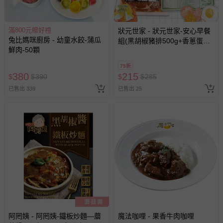
滿800元贈好禮
狀元世家 - 狀元世家-安心早餐
兔比媽咪廚房 - 幼童水餃-蒲瓜
組(黑胡椒豬排500g+香蔥蛋餅
鮮肉-50顆
550g)-1050g/組
75折
380
215
$
$
390
$
$
285
已售出 339
已售出 25
阿罔姨 - 阿罔姨-鐵板炒麵—蘑
魔法咖哩 - 果香牛肉咖哩