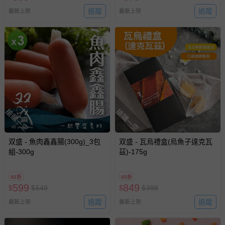
-個人衛生用品（例如尿布、貼身衣物、泳裝、襪子、地
追蹤
追蹤
最新上架
最新上架
墊、寢具類等）。
-新生兒親膚衣物（嬰幼兒包巾與背巾、包屁衣、學習
褲、紗布衣等）。
-接觸性孕哺產品（奶嘴、奶瓶、擠乳器、哺乳衣、托腹
帶束縛衣、餐搖椅等）。
-其他原廠盒裝商品封口處已貼上「不可拆封」，或具警
示字句等說明貼紙、封條者。
國際航空、客運、訂房等服務。
搶購一空
搶購一空
相關的退換貨辦理流程，可詳見：
退換貨 & 退款問題
双盛 - 魚肉鑫鑫腸(300g)_3包
双盛 - 瓦烏禮盒(烏魚子達克瓦
組-300g
茲)-175g
其他常見問題：
運送服務：目前提供的運送僅限台灣本島。如您位於離島地
92折
85折
區，可能會無法配送，或須依據商品需加收離島運費。廠商
599
849
$
$
649
$
$
999
亦保留出貨與否的權利。離島、偏遠地區、樓層親送等加價
費用，可能會另需加收。
追蹤
追蹤
最新上架
最新上架
商品實際的配達日期，可於訂單個人資料內的查詢訂單內，