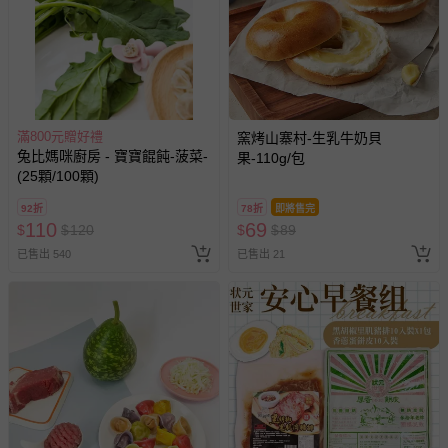
滿800元贈好禮
窯烤山寨村-生乳牛奶貝
兔比媽咪廚房 - 寶寶餛飩-菠菜-
果-110g/包
(25顆/100顆)
92折
78折
即將售完
110
69
$
$
120
$
$
89
已售出 540
已售出 21