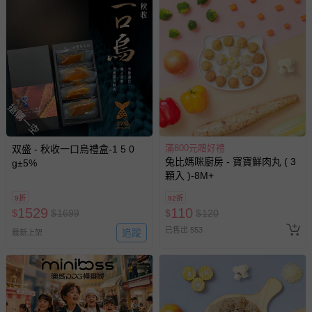
已出貨通知之訊息為主。
如您收到商品，請依正常流程檢查是否完好，若商品遇瑕疵
情形，您可申請更換新品或退貨，請見：
退貨的辦理流程
。
若您對於會員帳號、商品訂購與資訊、購物流程、付款方
式、折價券與購物金的使用、退貨及商品運送方式等有疑
問，你可詳見：
媽咪愛客服中心
。
搶購一空
預購商品：預購為海外同步代購，遇缺貨即會通知媽咪並協
助取消退款事宜。
商品如因「價格、組合」等錯誤原因，導致無法安排出貨，
滿800元贈好禮
双盛 - 秋收一口烏禮盒-1 5 0
兔比媽咪廚房 - 寶寶鮮肉丸 ( 3
會主動以簡訊及mail通知訂單取消事宜，並將提供適當補
g±5%
顆入 )-8M+
償。
9折
92折
1529
110
$
$
1699
$
$
120
已售出 553
追蹤
最新上架