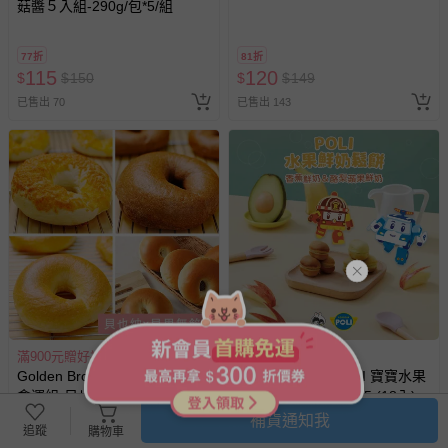
菇醬５入組-290g/包*5/組
77折
81折
115
120
$
$
150
$
$
149
已售出 70
已售出 143
滿900元贈好禮，滿1300元贈好禮
滿800元贈好禮
Golden Brown 布朗主廚 - 8入
兔比媽咪廚房 - POLI 寶寶水果
含運組-貝也納x貝果無餡組-貝
鮮奶鬆餅-140公克士5 (18入)
也納(原味奶香x2),貝果(經典黃
補貨通知我
91折
追蹤
購物車
金x2+義式可可x2+脆皮起司x2)