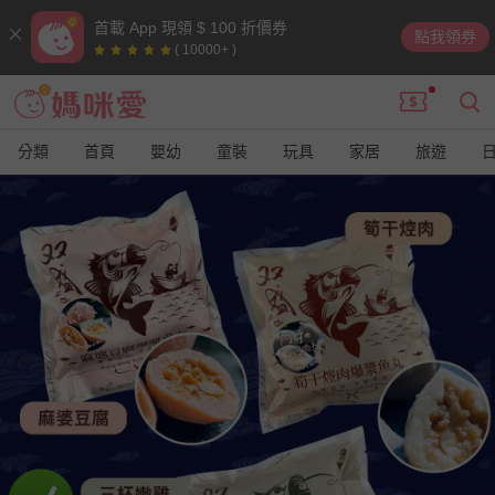
首載 App 現領 $ 100 折價券
點我領券
( 10000+ )
分類
首頁
嬰幼
童裝
玩具
家居
旅遊