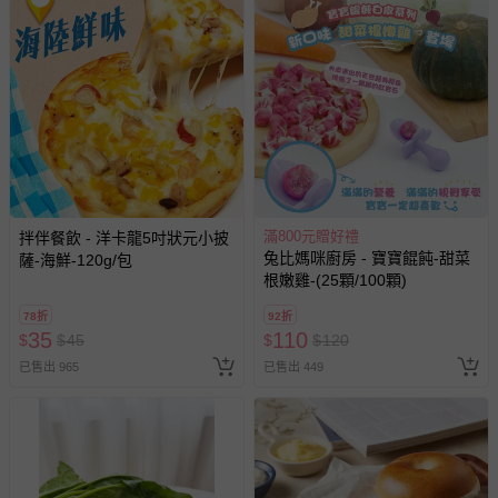
滿800元贈好禮
拌伴餐飲 - 洋卡龍5吋狀元小披
兔比媽咪廚房 - 寶寶餛飩-甜菜
薩-海鮮-120g/包
根嫩雞-(25顆/100顆)
78折
92折
35
110
$
$
45
$
$
120
已售出 965
已售出 449