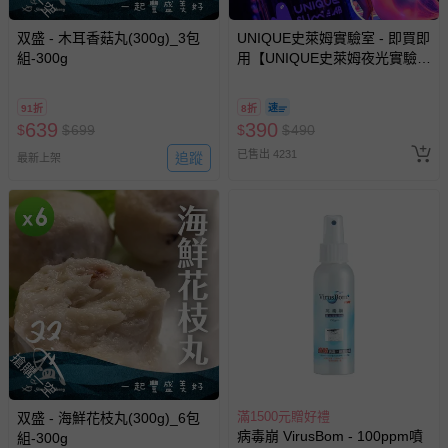
商品產地（國）：台灣
双盛 - 木耳香菇丸(300g)_3包
UNIQUE史萊姆實驗室 - 即買即
牛/豬肉產地（國）：台灣
組-300g
用【UNIQUE史萊姆夜光實驗室
@ 台北科教館 】2026/6/11-
過敏原：三杯嫩雞爆漿魚丸：本產品含有含魚類、大豆、芝
8/30 (電子票券，於展期現場憑
麻、麩質之穀物及其製品，適合對其過敏者食用。 麻婆豆
91折
8折
訂單編號兌換，逾期作廢) (大
腐爆漿魚丸： 本產品含有含魚類、大豆、芝麻、麩質之穀
639
390
$
$
699
$
$
490
人小孩均一價(3歲以上需購票))
物及其製品不適合對其過敏者食用。 筍干焢肉爆漿魚丸：
已售出 4231
追蹤
最新上架
本產品含有含魚類，不適合其過敏體質者食用。
退換貨須知
您所購買的商品享有7天的鑑賞期／猶豫期權益，但此期間
並非試用期，您所退回的商品必須是未經使用的全新狀態，
包含完整包裝、配件、說明文件及贈品等。
如需退換貨，請於收到商品7天（含例假日內提出），如為
瑕疵退換貨所產生的運費，將由媽咪愛負責處理，若非瑕疵
搶購一空
退貨，您可至『查詢訂單』>『已出貨』中查詢該筆訂單，
並點選『我要退貨』即可進行申請。若有相關退貨問題，請
至媽咪愛
LINE@客服ID: @mamilove
我們將依序為您處理
滿1500元贈好禮
双盛 - 海鮮花枝丸(300g)_6包
與服務，謝謝。
病毒崩 VirusBom - 100ppm噴
組-300g