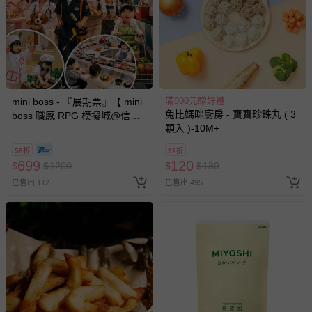
滿800元贈好禮
mini boss - 『展期票』【 mini
兔比媽咪廚房 - 寶寶珍珠丸 ( 3
boss 職感 RPG 模擬城@信義
顆入 )-10M+
A11 】2026/7/10-8/30 (電子票
券，於展期現場憑訂單編號兌
58折
92折
換，依現場梯次安排入場，逾
699
120
$
$
1200
$
$
130
期作廢) (兒童票(2歲以上)贈一
已售出 112
已售出 495
名陪伴成人)