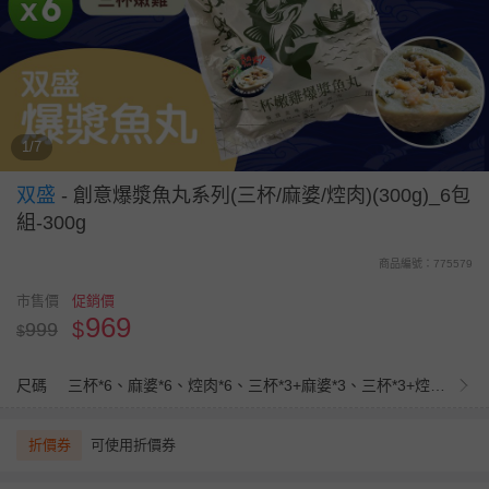
1/7
双盛
-
創意爆漿魚丸系列(三杯/麻婆/焢肉)(300g)_6包
組-300g
商品編號：775579
市售價
促銷價
969
$
999
$
尺碼
三杯*6、麻婆*6、焢肉*6、三杯*3+麻婆*3、三杯*3+焢肉*3、焢肉*3+麻婆*3、三杯*2+麻婆*2+焢肉*2
折價券
可使用折價券