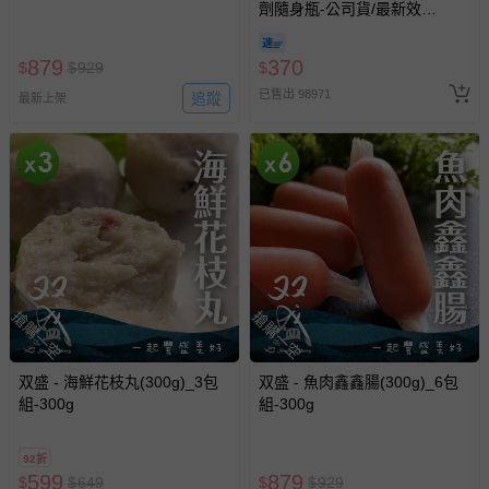
劑隨身瓶-公司貨/最新效
期-100ml
針對滿件折/滿額贈…等活動，如因部份退貨，而該訂單保
879
留商品未達活動門檻，將以原價計算，活動贈品亦需一併退
370
$
$
929
$
回。
已售出 98971
追蹤
最新上架
部分商品依據消費者保護法的規定，不適用七天鑑賞期/猶
豫期範圍：
易於腐敗、保存期限較短或解約時即將逾期（例如生鮮
商品、食品等）。
客製化商品（例如客製生日書、姓名貼等）。
報紙、期刊或雜誌（惟書籍如經拆封、使用，則酌收整
新費用）。
搶購一空
搶購一空
經消費者拆封之影音商品或電腦軟體（例如 DVD、CD
等）。
双盛 - 海鮮花枝丸(300g)_3包
双盛 - 魚肉鑫鑫腸(300g)_6包
非以有形媒介提供之數位內容或一經提供即為完成之線
組-300g
組-300g
上服務，經消費者事先同意始提供（例如線上課程、遊
戲或活動點數等）。
92折
已拆封之以下類型商品：
599
879
$
$
649
$
$
929