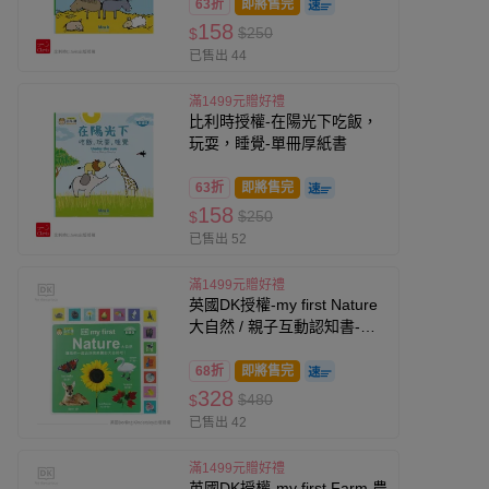
63折
即將售完
158
$250
$
已售出 44
滿1499元贈好禮
比利時授權-在陽光下吃飯，
玩耍，睡覺-單冊厚紙書
63折
即將售完
158
$250
$
已售出 52
滿1499元贈好禮
英國DK授權-my first Nature
大自然 / 親子互動認知書-單
冊厚紙書
68折
即將售完
328
$480
$
已售出 42
滿1499元贈好禮
英國DK授權-my first Farm 農