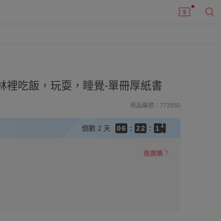
9
9
8
8
7
9
9
7
6
8
8
6
5
7
7
5
林裡吃飯，玩耍，睡覺-單冊厚紙書
4
6
6
4
3
9
5
5
3
商品編號：772950
2
8
4
4
2
1
7
3
3
1
9
倒數
2 天
0
6
:
2
2
:
0
8
5
1
1
7
4
0
0
進團購
6
3
5
2
4
1
3
0
2
1
0