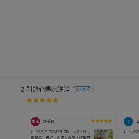
2 則熱心媽咪評論
真實承諾
詹美珍
f
比利時授權-在森林裡吃飯，玩耍，睡
比利時授
覺-單冊厚紙書
覺-單冊
書籍品質很好，內容有創意，很容易