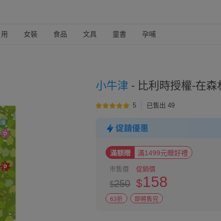
日用
女裝
食品
文具
童書
孕哺
小牛津
-
比利時授權-在森
5
已售出 49
滿額贈
滿1499元贈好禮
市售價
促銷價
158
$
250
$
63折
即將售完