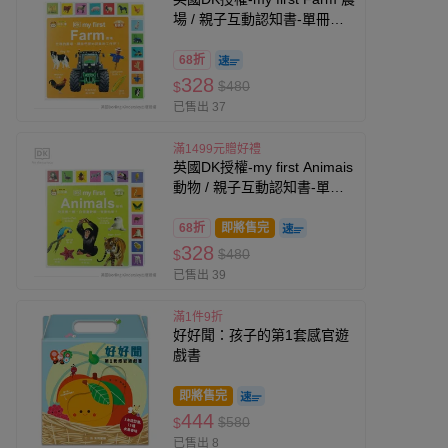
場 / 親子互動認知書-單冊厚
紙書
68折
328
$480
$
已售出 37
滿1499元贈好禮
英國DK授權-my first Animais
動物 / 親子互動認知書-單冊
厚紙書
68折
即將售完
328
$480
$
已售出 39
滿1件9折
好好聞：孩子的第1套感官遊
戲書
即將售完
444
$580
$
已售出 8