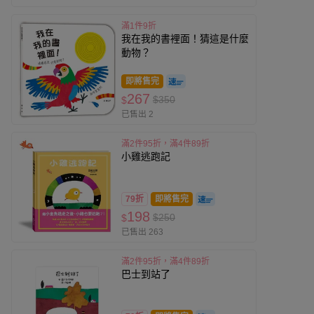
滿1件9折
我在我的書裡面！猜這是什麼
動物？
即將售完
267
$350
$
已售出 2
滿2件95折，滿4件89折
小雞逃跑記
79折
即將售完
198
$250
$
已售出 263
滿2件95折，滿4件89折
巴士到站了