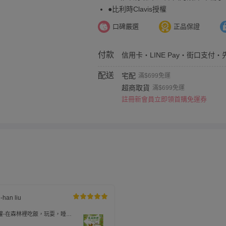
●比利時Clavis授權
口碑嚴選
正品保證
付款
信用卡・LINE Pay・街口支付・
配送
宅配
滿$699免運
超商取貨
滿$699免運
註冊新會員立即領首購免運券
u-han liu
權-在森林裡吃飯，玩耍，睡
厚紙書