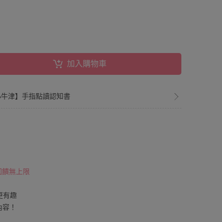
加入購物車
小牛津】手指點讀認知書
 回饋無上限
更有趣
內容！