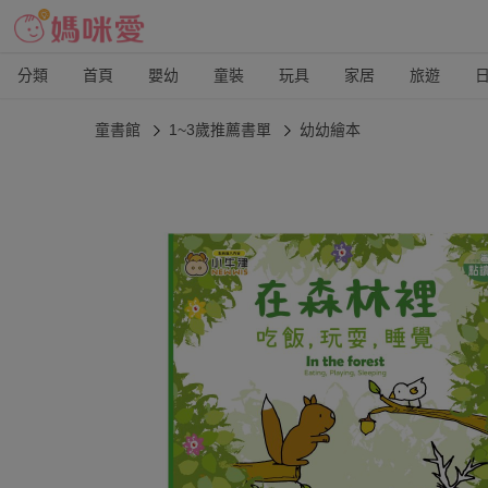
分類
首頁
嬰幼
童裝
玩具
家居
旅遊
童書館
1~3歲推薦書單
幼幼繪本