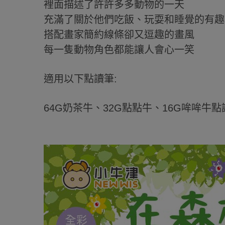
裡面描述了許許多多動物的一天
充滿了關於他們吃飯、玩耍和睡覺的有趣
搭配畫家簡約線條卻又逗趣的畫風
每一隻動物角色都能讓人會心一笑
適用以下點讀筆:
64G奶茶牛、32G點點牛、16G哞哞牛點