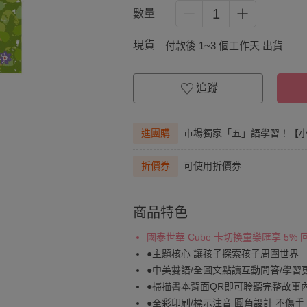
1
數量
現貨
付款後 1~3 個工作天 出貨
追蹤
進團購
市場獨家「五」語學習！【
折價券
可使用折價券
商品特色
國泰世華 Cube 卡切換童樂匯享 5%
●主題核心 讓孩子探索孩子周圍世界
●中美雙語/全圖文點讀互動問答/學習
●掃描書本背面QR即可聆聽完整故事
●全彩印刷/標示注音 圓角設計 不傷手