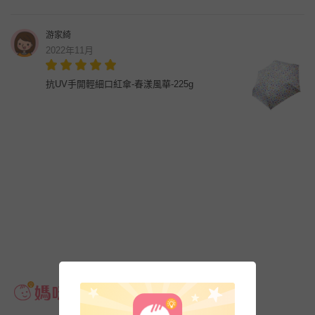
游家綺
2022年11月
抗UV手開輕細口紅傘-春漾風華-225g