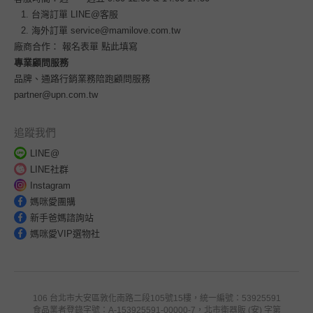
台灣訂單
LINE@客服
海外訂單
service@mamilove.com.tw
廠商合作：
報名表單 點此填寫
專業顧問服務
品牌、通路行銷業務陪跑顧問服務
partner@upn.com.tw
追蹤我們
LINE@
LINE社群
Instagram
媽咪愛團購
新手爸媽諮詢站
媽咪愛VIP選物社
106 台北市大安區敦化南路二段105號15樓，統一編號：53925591
食品業者登錄字號：A-153925591-00000-7，北市衛器販 (安) 字第