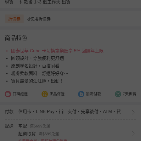
現貨
付款後 1~3 個工作天 出貨
折價券
可使用折價券
商品特色
國泰世華 Cube 卡切換童樂匯享 5% 回饋無上限
圓領設計，穿脫便利更舒適
原創聯名設計，百搭耐看
親膚柔軟面料，舒適好好穿～
寶貝最愛的汪汪隊，出動！
口碑嚴選
正品保證
加密付款
7天鑑賞
付款
信用卡・LINE Pay・街口支付・先享後付・ATM・貨到付款・iPASS MONEY
配送
宅配
滿$699免運
超商取貨
滿$699免運