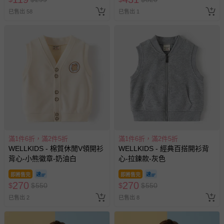
其他常見問題：
已售出 58
已售出 1
運送服務：目前提供的運送僅限台灣本島。如您位於離島地
區，可能會無法配送，或須依據商品需加收離島運費。廠商
亦保留出貨與否的權利。離島、偏遠地區、樓層親送等加價
費用，可能會另需加收。
商品實際的配達日期，可於訂單個人資料內的查詢訂單內，
已出貨通知之訊息為主。
如您收到商品，請依正常流程檢查是否完好，若商品遇瑕疵
情形，您可申請更換新品或退貨，請見：
退貨的辦理流程
。
若您對於會員帳號、商品訂購與資訊、購物流程、付款方
式、折價券與購物金的使用、退貨及商品運送方式等有疑
滿1件6折，滿2件5折
滿1件6折，滿2件5折
問，你可詳見：
媽咪愛客服中心
。
WELLKIDS - 棉質休閒V領開衫
WELLKIDS - 經典百搭開衫背
預購商品：預購為海外同步代購，遇缺貨即會通知媽咪並協
背心-小熊徽章-奶油白
心-拉鍊款-灰色
助取消退款事宜。
即將售完
即將售完
270
270
商品如因「價格、組合」等錯誤原因，導致無法安排出貨，
$
$
550
$
$
550
會主動以簡訊及mail通知訂單取消事宜，並將提供適當補
已售出 2
已售出 8
償。