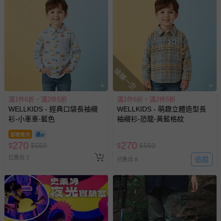
搶購一空
滿1件6折，滿2件5折
滿1件6折，滿2件5折
WELLKIDS - 經典口袋長袖襯
WELLKIDS - 萌趣立體造型長
衫-小車車-藍色
袖襯衫-恐龍-黃藍格紋
即將售完
270
270
$
$
550
$
$
550
已售出 2
追蹤
已售出 8