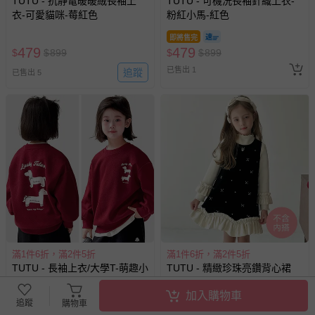
TUTU - 抗靜電暖暖絨長袖上
TUTU - 可機洗長袖針織上衣-
衣-可愛貓咪-莓紅色
粉紅小馬-紅色
即將售完
479
479
$
$
899
$
$
899
已售出 1
追蹤
已售出 5
滿1件6折，滿2件5折
滿1件6折，滿2件5折
TUTU - 長袖上衣/大學T-萌趣小
TUTU - 精緻珍珠亮鑽背心裙
馬-紅色
(不含內搭長袖)-荷葉下襬-黑色
加入購物車
追蹤
購物車
即將售完
即將售完