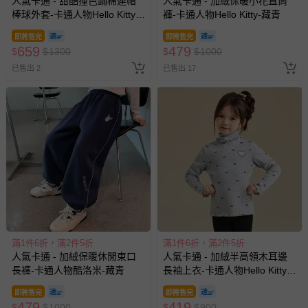
人氣卡通 - 甜酷撞色鋪棉連帽
人氣卡通 - 加絨保暖小花直筒
棒球外套-卡通人物Hello Kitty-
褲-卡通人物Hello Kitty-藏青
粉色
即將售完
即將售完
659
479
$
$
1300
$
$
1000
已售出 2
已售出 17
滿1件6折，滿2件5折
滿1件6折，滿2件5折
人氣卡通 - 加絨保暖休閒束口
人氣卡通 - 加絨半高領木耳邊
長褲-卡通人物酷洛米-藏青
長袖上衣-卡通人物Hello Kitty-
灰色
即將售完
即將售完
479
419
$
$
1000
$
$
900