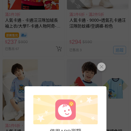
搶購一空
如需退換貨，請於收到商品7天（含例假日內提出），如為
滿1件3折
滿1件6折，滿2件5折
瑕疵退換貨所產生的運費，將由媽咪愛負責處理，若非瑕疵
人氣卡通 - 卡通汪汪隊加絨長
人氣卡通 - 9000+透氣孔卡通汪
退貨，您可至『查詢訂單』>『已出貨』中查詢該筆訂單，
袖上衣/大學T-卡通人物阿奇-紅
汪隊防蚊褲/空調褲-粉色
並點選『我要退貨』即可進行申請。若有相關退貨問題，請
色
至媽咪愛
LINE@客服ID: @mamilove
我們將依序為您處理
即將售完
237
294
$
$
900
$
$
590
與服務，謝謝。
已售出 67
追蹤
已售出 3
針對滿件折/滿額贈…等活動，如因部份退貨，而該訂單保
留商品未達活動門檻，將以原價計算，活動贈品亦需一併退
回。
部分商品依據消費者保護法的規定，不適用七天鑑賞期/猶
豫期範圍：
易於腐敗、保存期限較短或解約時即將逾期（例如生鮮
商品、食品等）。
客製化商品（例如客製生日書、姓名貼等）。
報紙、期刊或雜誌（惟書籍如經拆封、使用，則酌收整
滿1件6折，滿2件5折
滿1件6折，滿2件5折
新費用）。