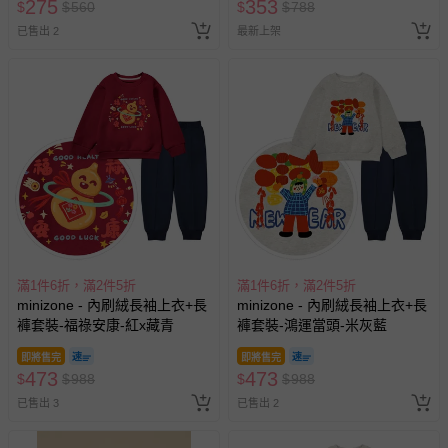
275
353
$
$
560
$
$
788
已售出 2
最新上架
滿1件6折，滿2件5折
滿1件6折，滿2件5折
minizone - 內刷絨長袖上衣+長
minizone - 內刷絨長袖上衣+長
褲套裝-福祿安康-紅x藏青
褲套裝-鴻運當頭-米灰藍
即將售完
即將售完
473
473
$
$
988
$
$
988
已售出 3
已售出 2