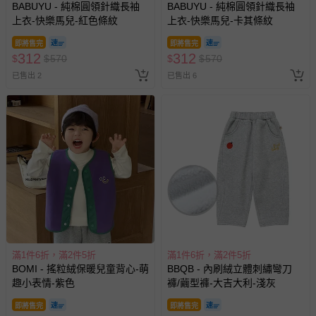
BABUYU - 純棉圓領針織長袖
BABUYU - 純棉圓領針織長袖
上衣-快樂馬兒-紅色條紋
上衣-快樂馬兒-卡其條紋
即將售完
即將售完
312
312
$
$
570
$
$
570
已售出 2
已售出 6
滿1件6折，滿2件5折
滿1件6折，滿2件5折
BOMI - 搖粒絨保暖兒童背心-萌
BBQB - 內刷絨立體刺繡彎刀
趣小表情-紫色
褲/繭型褲-大吉大利-淺灰
即將售完
即將售完