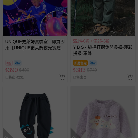
滿1件6折，滿2件5折
UNIQUE史萊姆實驗室 - 即買即
Y B S - 純棉打摺休閒長褲-迷彩
用【UNIQUE史萊姆夜光實驗室
拼接-軍綠
@ 台北科教館 】2026/6/11-
8/30 (電子票券，於展期現場憑
8折
即將售完
訂單編號兌換，逾期作廢) (大
390
383
$
$
490
$
$
740
人小孩均一價(3歲以上需購票))
已售出 4231
已售出 2