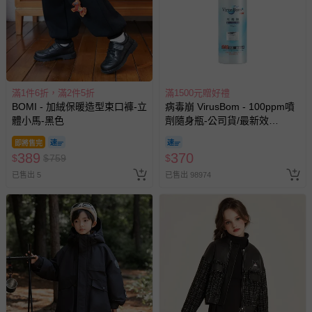
滿1件6折，滿2件5折
滿1500元贈好禮
BOMI - 加絨保暖造型束口褲-立
病毒崩 VirusBom - 100ppm噴
體小馬-黑色
劑隨身瓶-公司貨/最新效
期-100ml
即將售完
389
370
$
$
759
$
已售出 5
已售出 98974