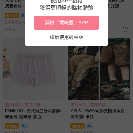
使用APP瀏覽
人氣卡通 - 卡通汪汪隊短袖家
人氣卡通 - 卡通汪汪隊撞色短
經消費者拆封之影音商品或電腦軟體（例如 DVD、CD
居服套裝-卡通人物阿奇-藍色
袖上衣-卡通人物阿奇-淺藍
獲得更順暢的購物體驗
等）。
即將售完
即將售完
非以有形媒介提供之數位內容或一經提供即為完成之線
414
294
$
$
790
$
$
590
開啟「媽咪愛」APP
上服務，經消費者事先同意始提供（例如線上課程、遊
已售出 4
已售出 5
戲或活動點數等）。
繼續使用網頁版
已拆封之以下類型商品：
-個人衛生用品（例如尿布、貼身衣物、泳裝、襪子、地
墊、寢具類等）。
-新生兒親膚衣物（嬰幼兒包巾與背巾、包屁衣、學習
褲、紗布衣等）。
-接觸性孕哺產品（奶嘴、奶瓶、擠乳器、哺乳衣、托腹
帶束縛衣、餐搖椅等）。
-其他原廠盒裝商品封口處已貼上「不可拆封」，或具警
示字句等說明貼紙、封條者。
國際航空、客運、訂房等服務。
滿1件6折，滿2件5折
滿1件6折，滿2件5折
FANMOU - 莫代爾三分內搭褲/
Y B S - 2WAY可拆式防潑水長
安全褲-蝴蝶結-紫色
褲/短褲-卡其
相關的退換貨辦理流程，可詳見：
退換貨 & 退款問題
即將售完
即將售完
119
431
$
$
299
$
$
820