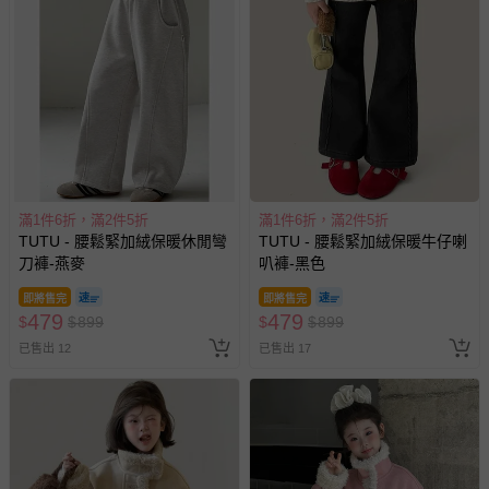
滿1件6折，滿2件5折
滿1件6折，滿2件5折
TUTU - 腰鬆緊加絨保暖休閒彎
TUTU - 腰鬆緊加絨保暖牛仔喇
刀褲-燕麥
叭褲-黑色
即將售完
即將售完
479
479
$
$
899
$
$
899
已售出 12
已售出 17