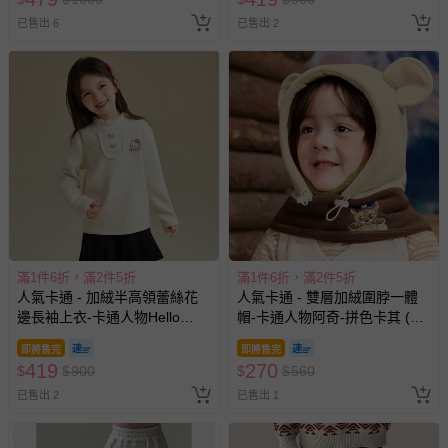
已售出 6
已售出 2
滿1件6折，滿2件5折
滿1件6折，滿2件5折
人氣卡通 - 加絨半高領蕾絲花
人氣卡通 - 雙層加絨圍脖一體
邊長袖上衣-卡通人物Hello
帽-卡通人物阿奇-拼色卡其 (52-
Kitty-米杏
56cm)
即將售完
即將售完
419
270
$
$
900
$
$
560
已售出 2
已售出 1