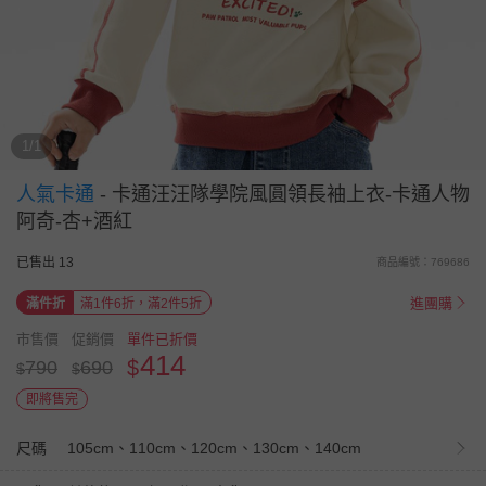
1/1
人氣卡通
-
卡通汪汪隊學院風圓領長袖上衣-卡通人物
阿奇-杏+酒紅
已售出 13
商品編號：769686
進團購
滿件折
滿1件6折，滿2件5折
市售價
促銷價
單件已折價
414
$
790
690
$
$
即將售完
尺碼
105cm、110cm、120cm、130cm、140cm