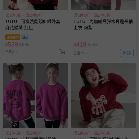
搶購一空
滿1件6折，滿2件5折
滿1件6折，滿2件5折
TUTU - 可機洗翻領針織外套-
TUTU - 內加絨高彈木耳邊長袖
麻花編織-紅色
上衣-粉紫
即將售完
539
419
$
$
999
$
$
799
已售出 8
追蹤
已售出 3
搶購一空
滿1件6折，滿2件5折
滿1件6折，滿2件5折