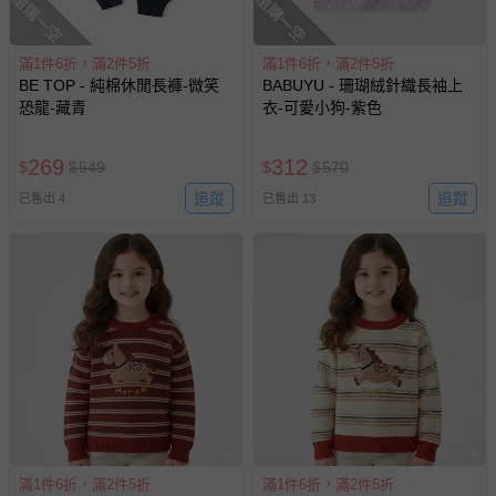
搶購一空
搶購一空
滿1件6折，滿2件5折
滿1件6折，滿2件5折
BE TOP - 純棉休閒長褲-微笑
BABUYU - 珊瑚絨針織長袖上
恐龍-藏青
衣-可愛小狗-紫色
269
312
$
$
549
$
$
570
追蹤
追蹤
已售出 4
已售出 13
滿1件6折，滿2件5折
滿1件6折，滿2件5折