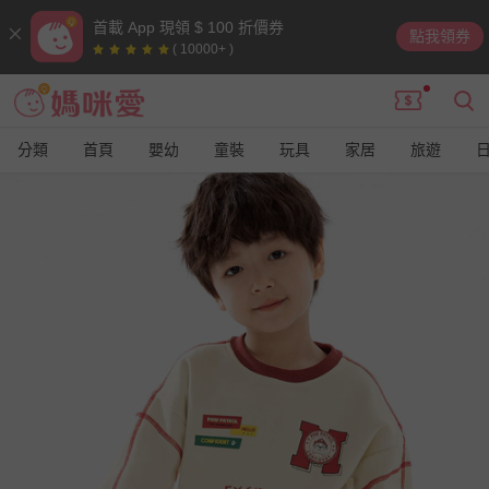
首載 App 現領 $ 100 折價券
點我領券
( 10000+ )
分類
首頁
嬰幼
童裝
玩具
家居
旅遊