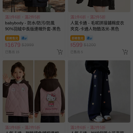
滿1件6折，滿2件5折
滿1件6折，滿2件5折
babybody - 防水/防污/防風
人氣卡通 - 毛呢拼接鋪棉皮衣
90%羽絨中長版連帽外套-黑色
夾克-卡通人物酷洛米-黑色
即將售完
即將售完
1679
599
$
$
2999
$
$
1200
已售出 15
已售出 5
滿1件6折，滿2件5折
滿1件6折，滿2件5折