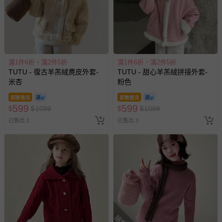
滿1件6折，滿2件5折
滿1件6折，滿2件5折
TUTU - 復古羊羔絨麂皮外套-
TUTU - 甜心羊羔絨拼接外套-
米杏
粉色
即將售完
即將售完
599
599
$
$
1099
$
$
1099
已售出 2
已售出 3