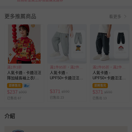
註冊新會員立即領首購免運券
更多推薦商品
看更多
滿1件3折
滿1件95折，滿2件85折
滿1件95折，滿2件85折
人氣卡通 - 卡通汪汪
人氣卡通 -
人氣卡通 -
隊加絨長袖上衣/大
UPF50+卡通汪汪隊
UPF50+卡通汪汪隊
學T-卡通人物阿奇-
防蚊褲/空調褲-灰藍
防蚊褲/空調褲-藏青
即將售完
即將售完
紅色
$
371
590
$
237
$
371
900
$
590
$
$
已售出 23
已售出 67
已售出 13
介紹