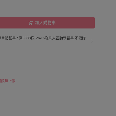
加入購物車
us 畫畫貼紙書 / 滿6888送 Vtech蜘蛛人互動學習書 不累贈
 回饋無上限