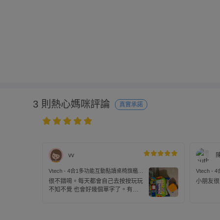
3 則熱心媽咪評論
真實承諾
vv
Vtech - 4合1多功能互動點讀桌椅旗艦
Vtech
組-(1桌+7套學習卡)
組-(1桌
很不錯唷。每天都會自己去按按玩玩
小朋友很愛
機出貨
不知不覺 也會好幾個單字了。有任
何問題 售後服務也很好👍孩子賞光
花錢都是值得的！現在2.7歲 已經會
開始握筆跟著螢幕寫字了。