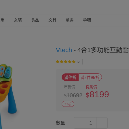
日用
女裝
食品
文具
童書
孕哺
Vtech
-
4合1多功能互動點
5
滿件折
滿2件95折
市售價
促銷價
8199
$
10692
$
77折
1
數量