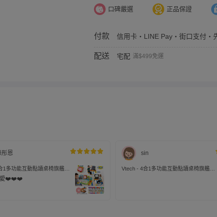
口碑嚴選
正品保證
付款
信用卡・LINE Pay・街口支付・先
配送
宅配
滿$499免運
陳彤恩
sin
 - 4合1多功能互動點讀桌椅旗艦
Vtech - 4合1多功能互動點讀桌椅旗艦
+7套學習卡)-送嘟嘟小牛寶- 隨
組-(1桌+7套學習卡)
❤️❤️❤️