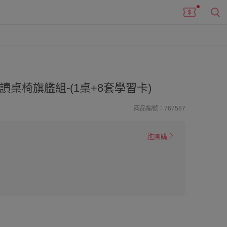
讀桌椅旗艦組-(1桌+8套學習卡)
商品編號：767587
進團購