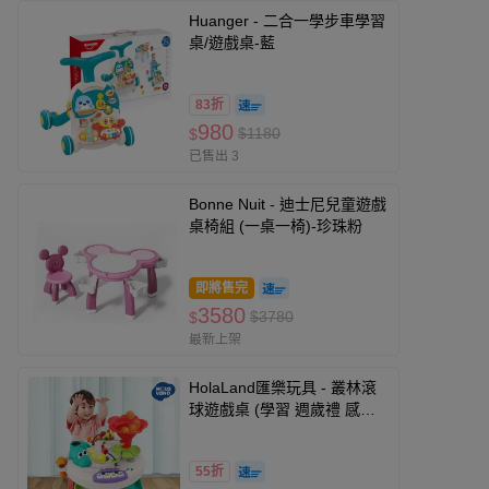
Huanger - 二合一學步車學習
桌/遊戲桌-藍
83折
980
$1180
$
已售出 3
Bonne Nuit - 迪士尼兒童遊戲
桌椅組 (一桌一椅)-珍珠粉
即將售完
3580
$3780
$
最新上架
HolaLand匯樂玩具 - 叢林滾
球遊戲桌 (學習 週歲禮 感統
探索 啟蒙 聲光音樂 寶寶 嬰幼
兒玩具)
55折