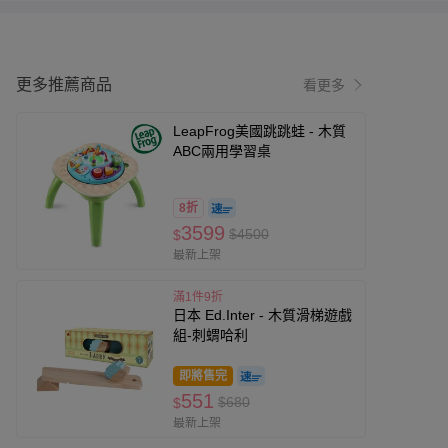
更多推薦商品
看更多
LeapFrog美國跳跳蛙 - 木質
ABC兩用學習桌
8折
3599
$4500
$
最新上架
滿1件9折
日本 Ed.Inter - 木質滑梯遊戲
組-刺蝟哈利
即將售完
551
$680
$
最新上架