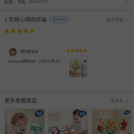
配送
宅配
滿$490免運
1 則熱心媽咪評論
更多評價
真實承諾
媽咪愛會員
HolaLand匯樂玩具 - 小熊拉拉樂 (忙碌
板 手抓球 感統 探索 啟蒙 寶寶 嬰幼兒玩
具)
更多推薦商品
看更多