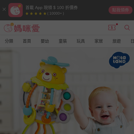
首載 App 現領 $ 100 折價券
點我領券
( 10000+ )
分類
首頁
嬰幼
童裝
玩具
家居
旅遊