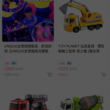
UNIQUE史萊姆實驗室 - 即買即
TOY PLANET 玩具星球 - 慣性
用【UNIQUE史萊姆夜光實驗室
磨輪工程車-挖土機 (聲光滑行
@ 台北科教館 】2026/6/11-
挖土機 拖吊車 水泥車 起重機
8/30 (電子票券，於展期現場憑
廂型車 垃圾車 砂石車 男孩 兒
8折
66折
訂單編號兌換，逾期作廢) (大
童 玩具 男童生日禮物 )
390
329
$
$
490
$
$
500
人小孩均一價(3歲以上需購票))
已售出 4334
已售出 2