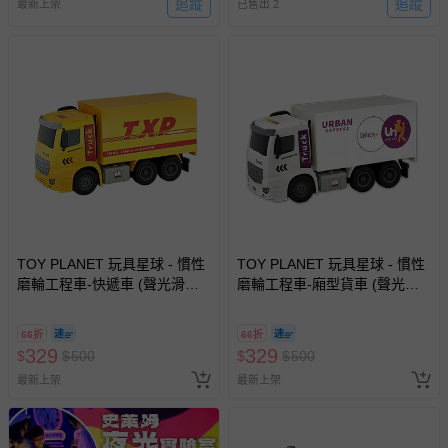
追蹤
追蹤
最新上架
已售出 2
TOY PLANET 玩具星球 - 慣性
TOY PLANET 玩具星球 - 慣性
磨輪工程車-快遞車 (聲光滑行
磨輪工程車-廂型貨車 (聲光滑
挖土機 拖吊車 水泥車 起重機
行 挖土機 拖吊車 水泥車 起重
廂型車 垃圾車 砂石車 男孩 兒
機 廂型車 垃圾車 砂石車 男孩
66折
66折
童 玩具 男童生日禮物 )
兒童 玩具 男童生日禮物 )
329
329
$
$
500
$
$
500
最新上架
最新上架