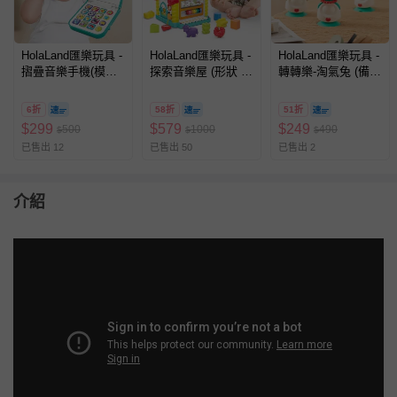
HolaLand匯樂玩具 -
HolaLand匯樂玩具 -
HolaLand匯樂玩具 -
摺疊音樂手機(模仿
探索音樂屋 (形狀 積
轉轉樂-淘氣兔 (備餐
感統 探索 啟蒙 聲光
木 電子琴 週歲禮 感
桌 安撫 探索 啟蒙
音樂 寶寶 嬰幼兒玩
統 探索 啟蒙 聲光音
寶寶 嬰幼兒玩具)
6折
58折
51折
具)
樂 寶寶 嬰幼兒玩具)
$
299
$
579
$
249
500
1000
490
$
$
$
已售出 12
已售出 50
已售出 2
介紹