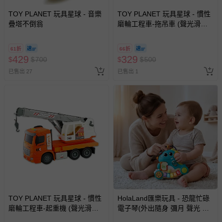
TOY PLANET 玩具星球 - 音樂
TOY PLANET 玩具星球 - 慣性
針對滿件折/滿額贈…等活動，如因部份退貨，而該訂單保
疊塔不倒翁
磨輪工程車-拖吊車 (聲光滑行
留商品未達活動門檻，將以原價計算，活動贈品亦需一併退
挖土機 拖吊車 水泥車 起重機
回。
廂型車 垃圾車 砂石車 男孩 兒
61折
66折
童 玩具 男童生日禮物 )
429
329
$
$
700
$
$
500
部分商品依據消費者保護法的規定，不適用七天鑑賞期/猶
已售出 27
豫期範圍：
已售出 1
易於腐敗、保存期限較短或解約時即將逾期（例如生鮮
商品、食品等）。
客製化商品（例如客製生日書、姓名貼等）。
報紙、期刊或雜誌（惟書籍如經拆封、使用，則酌收整
新費用）。
經消費者拆封之影音商品或電腦軟體（例如 DVD、CD
等）。
非以有形媒介提供之數位內容或一經提供即為完成之線
上服務，經消費者事先同意始提供（例如線上課程、遊
戲或活動點數等）。
TOY PLANET 玩具星球 - 慣性
HolaLand匯樂玩具 - 恐龍忙碌
磨輪工程車-起重機 (聲光滑行
電子琴(外出隨身 彌月 聲光 感
已拆封之以下類型商品：
挖土機 拖吊車 水泥車 起重機
統 音樂 啟蒙 小肌肉訓練 忙碌