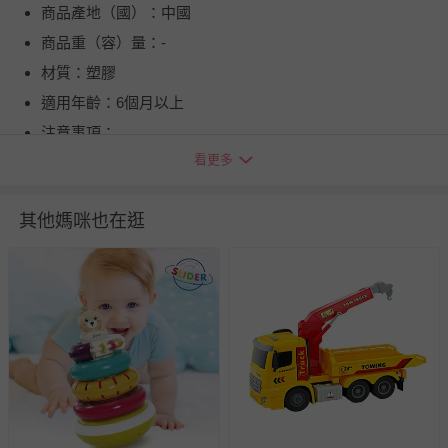
商品產地（國）：中國
商品重（容）量：-
材質：塑膠
適用年齡：6個月以上
注意事項：
看更多
BSMI商品檢驗標識字號：M39805
退換貨須知
其他媽咪也在逛
您所購買的商品享有7天的鑑賞期／猶豫期權益，但此期間
並非試用期，您所退回的商品必須是未經使用的全新狀態，
包含完整包裝、配件、說明文件及贈品等。
如需退換貨，請於收到商品7天（含例假日內提出），如為
瑕疵退換貨所產生的運費，將由媽咪愛負責處理，若非瑕疵
退貨，您可至『查詢訂單』>『已出貨』中查詢該筆訂單，
並點選『我要退貨』即可進行申請。若有相關退貨問題，請
至媽咪愛
LINE@客服ID: @mamilove
我們將依序為您處理
與服務，謝謝。