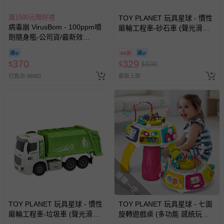
滿1500元贈好禮
TOY PLANET 玩具星球 - 慣性
病毒崩 VirusBom - 100ppm噴
磨輪工程車-砂石車 (聲光滑行
劑隨身瓶-公司貨/最新效
挖土機 拖吊車 水泥車 起重機
期-100ml
廂型車 垃圾車 砂石車 男孩 兒
66折
童 玩具 男童生日禮物 )
370
329
$
$
$
500
已售出 98982
最新上架
搶購一空
TOY PLANET 玩具星球 - 慣性
TOY PLANET 玩具星球 - 七面
磨輪工程車-垃圾車 (聲光滑行
旋轉遊戲桌 (多功能 感統玩具