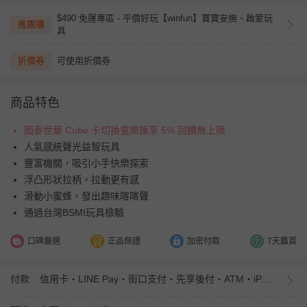
$490 免運專區 - 平價好玩【winfun】寶寶安撫、啟蒙玩
進團購
具
折價券
可使用折價券
商品特色
國泰世華 Cube 卡切換童樂匯享 5% 回饋無上限
人氣感統聲光益智玩具
豐富機關，吸引小手快樂探索
浮凸形狀拉柄，拉動更有感
滑動小蜜蜂，發出趣味喀喀聲
通過台灣BSMI玩具檢驗
口碑嚴選
正品保證
加密付款
7天鑑賞
付款
信用卡・LINE Pay・街口支付・先享後付・ATM・iPASS MONEY