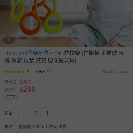
1/2
HolaLand匯樂玩具
-
小熊拉拉樂 (忙碌板 手抓球 感
統 探索 啟蒙 寶寶 嬰幼兒玩具)
5
已售出 22
商品編號：766161
市售價
促銷價
299
$
580
$
52折
1
數量
現貨
付款後 1~3 個工作天 出貨