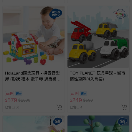
如您收到商品，請依正常流程檢查是否完好，若商品遇瑕疵
情形，您可申請更換新品或退貨，請見：
退貨的辦理流程
。
若您對於會員帳號、商品訂購與資訊、購物流程、付款方
式、折價券與購物金的使用、退貨及商品運送方式等有疑
問，你可詳見：
媽咪愛客服中心
。
預購商品：預購為海外同步代購，遇缺貨即會通知媽咪並協
助取消退款事宜。
商品如因「價格、組合」等錯誤原因，導致無法安排出貨，
會主動以簡訊及mail通知訂單取消事宜，並將提供適當補
償。
HolaLand匯樂玩具 - 探索音樂
TOY PLANET 玩具星球 - 城市
屋 (形狀 積木 電子琴 週歲禮 感
慣性車隊(4入盒裝)
統 探索 啟蒙 聲光音樂 寶寶 嬰
幼兒玩具)
58折
42折
579
249
$
$
1000
$
$
590
已售出 50
已售出 4