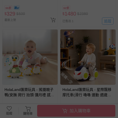
挖土機 拖吊車 水泥車 起重機
音樂玩具 學習桌 電子琴 火車玩
廂型車 垃圾車 砂石車 男孩 兒
具 早教啟蒙 寶寶玩具 2歲送禮
66折
62折
童 玩具 男童生日禮物 )
推薦)
329
1480
$
$
500
$
$
2380
最新上架
追蹤
已售出 1
搶購一空
HolaLand匯樂玩具 - 搖擺親子
HolaLand匯樂玩具 - 星際飄移
鴨(安撫 爬行 抬頭 彌月禮 感統
摩托車(滑行 嚕嚕 運動 週歲禮
探索 啟蒙 聲光音樂 寶寶 嬰幼
感統 探索 啟蒙 聲光音樂 寶寶
兒玩具)
嬰幼兒玩具)
55折
67折
加入購物車
699
1480
$
$
1280
$
$
2200
追蹤
購物車