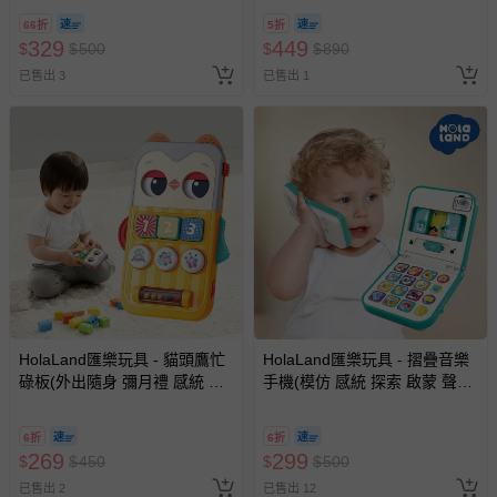
-個人衛生用品（例如尿布、貼身衣物、泳裝、襪子、地
廂型車 垃圾車 砂石車 男孩 兒
板 寶寶 嬰幼兒玩具)
墊、寢具類等）。
66折
5折
童 玩具 男童生日禮物 )
329
449
$
$
500
$
$
890
-新生兒親膚衣物（嬰幼兒包巾與背巾、包屁衣、學習
褲、紗布衣等）。
已售出 3
已售出 1
-接觸性孕哺產品（奶嘴、奶瓶、擠乳器、哺乳衣、托腹
帶束縛衣、餐搖椅等）。
-其他原廠盒裝商品封口處已貼上「不可拆封」，或具警
示字句等說明貼紙、封條者。
國際航空、客運、訂房等服務。
相關的退換貨辦理流程，可詳見：
退換貨 & 退款問題
其他常見問題：
HolaLand匯樂玩具 - 貓頭鷹忙
HolaLand匯樂玩具 - 摺疊音樂
運送服務：目前提供的運送僅限台灣本島。如您位於離島地
碌板(外出隨身 彌月禮 感統 探
手機(模仿 感統 探索 啟蒙 聲光
區，可能會無法配送，或須依據商品需加收離島運費。廠商
索 啟蒙聲光 音樂 寶寶 嬰幼兒
音樂 寶寶 嬰幼兒玩具)
亦保留出貨與否的權利。離島、偏遠地區、樓層親送等加價
玩具)
費用，可能會另需加收。
6折
6折
269
299
$
$
450
$
$
500
商品實際的配達日期，可於訂單個人資料內的查詢訂單內，
已售出 2
已售出 12
已出貨通知之訊息為主。