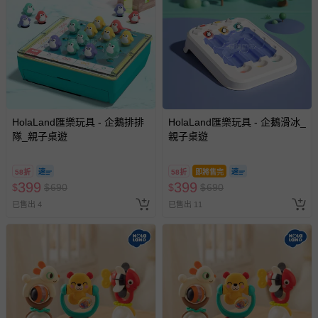
HolaLand匯樂玩具 - 企鵝排排
HolaLand匯樂玩具 - 企鵝滑冰_
隊_親子桌遊
親子桌遊
58折
58折
即將售完
399
399
$
$
690
$
$
690
已售出 4
已售出 11