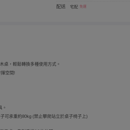
配送
宅配
免運
木桌，輕鬆轉換多種使用方式。
揮空間!
具。
可承重約80kg (禁止攀爬站立於桌子椅子上)