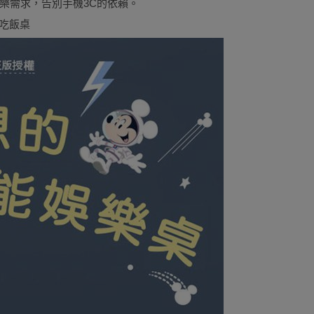
樂需求，告別手機3C的依賴。
-吃飯桌