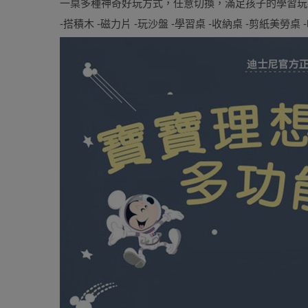
一桌多種神奇好玩方式，任意切換，滿足孩子的學習玩
-搭積木 -磁力片 -玩沙盤 -學習桌 -收納桌 -剪紙美勞桌 