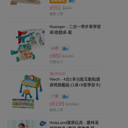
即將售完
551
$680
$
最新上架
Huanger - 二合一學步車學習
桌/遊戲桌-藍
83折
980
$1180
$
已售出 3
滿2件95折
Vtech - 4合1多功能互動點讀
桌椅旗艦組-(1桌+8套學習卡)
77折
8199
$10692
$
最新上架
HolaLand匯樂玩具 - 叢林滾