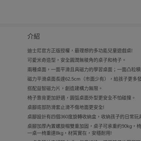
介紹
迪士尼官方正版授權，最理想的多功能兒童遊戲桌!
可愛米奇造型，安全圓潤無稜角的桌子和椅子。
兩種桌面，一面平滑且具磁力的學習桌面；一面凸粒積
磁力平滑桌面長達62.5cm（市面少有），給孩子更多發
搭配益智磁力片，創造建構力無限。
椅子靠背更加舒適，圓弧桌面外型更安全不怕碰撞。
桌腳底部防滑套止滑不傷地面更安全!
桌腳設計有四個360度旋轉收納盒，收納孩子的日常玩
桌腳加厚內置螺旋帽雙重加固，桌子可承重約90kg，椅子
一桌一椅重達8kg，材質實在，安穩耐用!