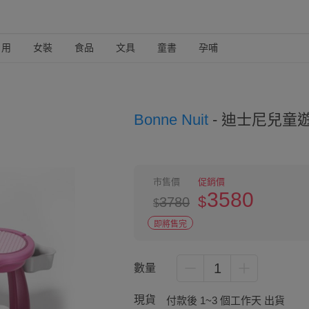
日用
女裝
食品
文具
童書
孕哺
Bonne Nuit
-
迪士尼兒童遊
市售價
促銷價
3580
$
3780
$
即將售完
1
數量
現貨
付款後 1~3 個工作天 出貨