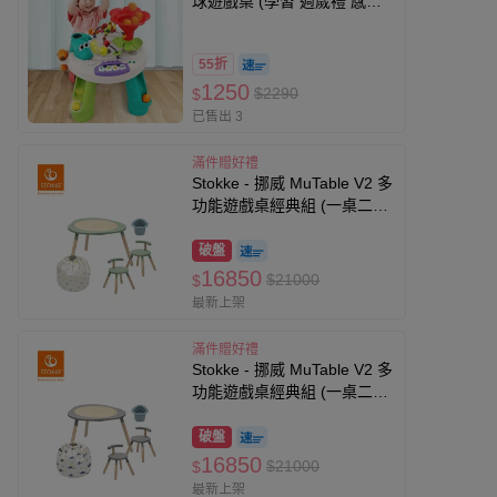
球遊戲桌 (學習 週歲禮 感統
探索 啟蒙 聲光音樂 寶寶 嬰幼
兒玩具)
55折
1250
$2290
$
已售出 3
滿件贈好禮
Stokke - 挪威 MuTable V2 多
功能遊戲桌經典組 (一桌二椅
+玩具收納袋-雲朵飄飄+筆筒-
藍)-三葉草綠
破盤
16850
$21000
$
最新上架
滿件贈好禮
Stokke - 挪威 MuTable V2 多
功能遊戲桌經典組 (一桌二椅
+玩具收納袋-雲朵飄飄+筆筒-
藍)-風暴灰
破盤
16850
$21000
$
最新上架