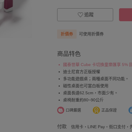
追蹤
折價券
可使用折價券
商品特色
國泰世華 Cube 卡切換童樂匯享 5%
迪士尼官方正版授權
多功能遊戲桌；兩種桌面不同功能。
磁性桌面也可當白板使用
桌面長達62.5cm，市面少有。
桌椅耐重約80~90公斤
口碑嚴選
正品保證
付款
信用卡・LINE Pay・街口支付・先